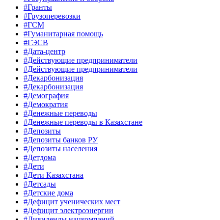
#Гранты
#Грузоперевозки
#ГСМ
#Гуманитарная помощь
#ГЭСВ
#Дата-центр
#Действующие предприниматели
#Действующие предприниматели
#Декарбонизация
#Декарбонизация
#Демография
#Демократия
#Денежные переводы
#Денежные переводы в Казахстане
#Депозиты
#Депозиты банков РУ
#Депозиты населения
#Детдома
#Дети
#Дети Казахстана
#Детсады
#Детские дома
#Дефицит ученических мест
#Дефицит электроэнергии
#Дивиденды нацкомпаний