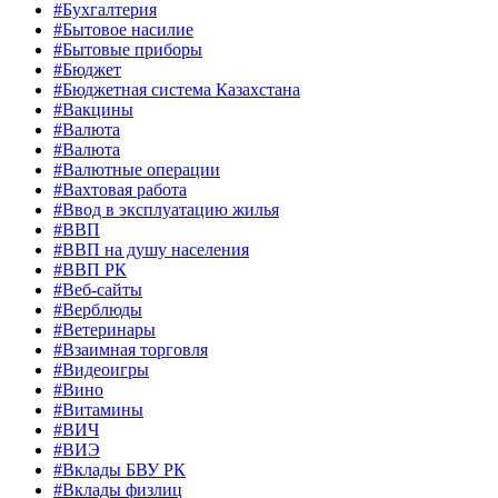
#Бухгалтерия
#Бытовое насилие
#Бытовые приборы
#Бюджет
#Бюджетная система Казахстана
#Вакцины
#Валюта
#Валюта
#Валютные операции
#Вахтовая работа
#Ввод в эксплуатацию жилья
#ВВП
#ВВП на душу населения
#ВВП РК
#Веб-сайты
#Верблюды
#Ветеринары
#Взаимная торговля
#Видеоигры
#Вино
#Витамины
#ВИЧ
#ВИЭ
#Вклады БВУ РК
#Вклады физлиц