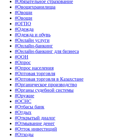
#Обязательное страхование
#Овощехранилища
#Овощи
#Овощи
#ОГПО
#Одежда
#Одежда и обувь
#Онлайн услуги
#Онлайн-банкинг
#Онлайн-банкинг для бизнеса
#ООН
#Опрос
#Опрос населения
#Оптовая торговля
#Оптовая торговля в Казахстане
#Органическое производство
#Органы судебной системы
#Оружие
#ОСНС
#Отбасы банк
#Отдых
#Открытый диалог
#Отмывание денег
#Отток инвестиций
#Отходы