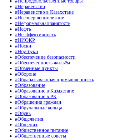
#Непродовольственные товары
#Неравенство
#Неравенство в Казахстане
#Несовершеннолетние
#Неформальная занятость
#Нефть
#Неэффективность
#НИОКР
#Носки
#Ноутбуки
#Обеспечение безопасности
#Обеспеченность жильём
#Обменные пункты
#Оборона
#Обрабатывающая промышленность
#Образование
#Образование в Казахстане
#Образование в РК
#Обращения граждан
#Обручальные кольца
#Обувь
#Общежития
#Общепит
#Общественное питание
#Общественные советы