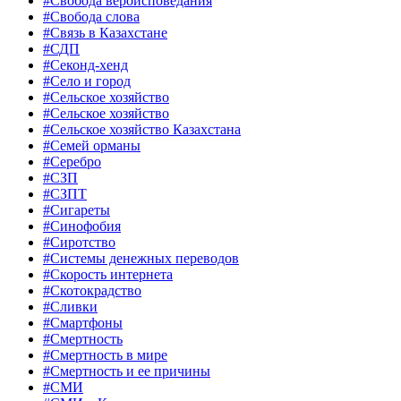
#Свобода вероисповедания
#Свобода слова
#Связь в Казахстане
#СДП
#Секонд-хенд
#Село и город
#Сельское хозяйство
#Сельское хозяйство
#Сельское хозяйство Казахстана
#Семей орманы
#Серебро
#СЗП
#СЗПТ
#Сигареты
#Синофобия
#Сиротство
#Системы денежных переводов
#Скорость интернета
#Скотокрадство
#Сливки
#Смартфоны
#Смертность
#Смертность в мире
#Смертность и ее причины
#СМИ