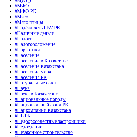
#Мусор
#МФО
#МФО РК
#Мясо
#Мясо птицы
#Надёжность БВУ РК
#Наличные деньги
#Налоги
#Налогообложение
#Наркотики
#Население
#Население в Казахстане
#Население Казахстана
#Население мира
#Населения РК
#Натуральные соки
#Наука
#Наука в Казахстане
#Национальные породы
#Национальный фонд РК
#Нацкомпании Казахстана
#НБ РК
#Недобросовестные застройщики
#Недоедание
#Незаконное строительство