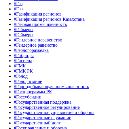
#Газ
#Газа
#Газификация регионов
#Газификация регионов Казахстана
#Газовая промышленность
#Геймеры
#Геймеры
#Гендерное неравенство
#Гендерное равенство
#Геологоразведка
#Гибриды
#Гигиена
#ГМК
#ГМК РК
#Голод
#Голод в мире
#Горнодобывающая промышленность
#Госпрограммы РК
#Госсубсидии
#Государственная поддержка
#Государственное регулирование
#Государственное управление и оборона
#Государственные служащие
#Государственный долг
#Госуправление и оборона