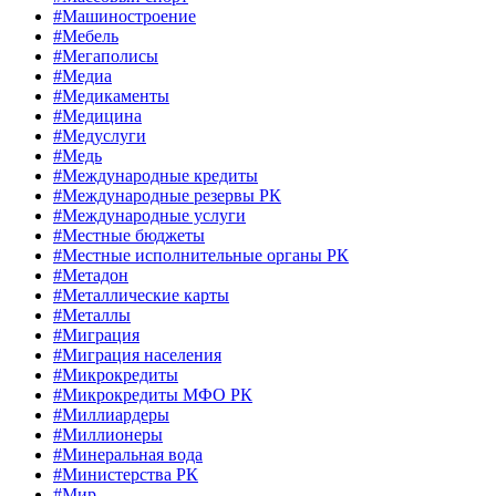
#Машиностроение
#Мебель
#Мегаполисы
#Медиа
#Медикаменты
#Медицина
#Медуслуги
#Медь
#Международные кредиты
#Международные резервы РК
#Международные услуги
#Местные бюджеты
#Местные исполнительные органы РК
#Метадон
#Металлические карты
#Металлы
#Миграция
#Миграция населения
#Микрокредиты
#Микрокредиты МФО РК
#Миллиардеры
#Миллионеры
#Минеральная вода
#Министерства РК
#Мир