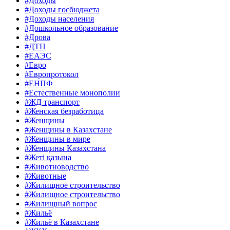
#Доходы
#Доходы госбюджета
#Доходы населения
#Дошкольное образование
#Дрова
#ДТП
#ЕАЭС
#Евро
#Европротокол
#ЕНПФ
#Естественные монополии
#ЖД транспорт
#Женская безработица
#Женщины
#Женщины в Казахстане
#Женщины в мире
#Женщины Казахстана
#Жеті қазына
#Животноводство
#Животные
#Жилищное строительство
#Жилищное строительство
#Жилищный вопрос
#Жильё
#Жильё в Казахстане