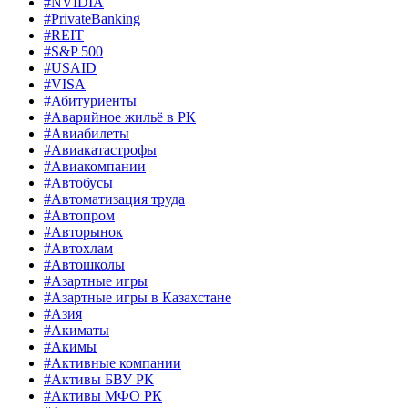
#NVIDIA
#PrivateBanking
#REIT
#S&P 500
#USAID
#VISA
#Абитуриенты
#Аварийное жильё в РК
#Авиабилеты
#Авиакатастрофы
#Авиакомпании
#Автобусы
#Автоматизация труда
#Автопром
#Авторынок
#Автохлам
#Автошколы
#Азартные игры
#Азартные игры в Казахстане
#Азия
#Акиматы
#Акимы
#Активные компании
#Активы БВУ РК
#Активы МФО РК