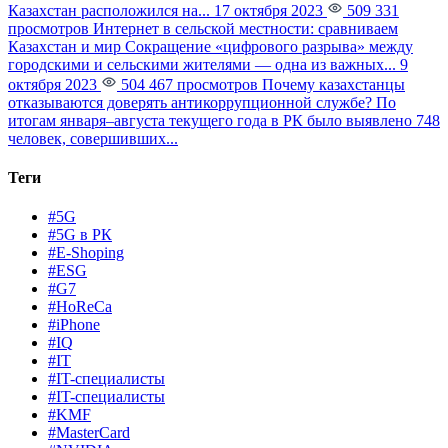
Казахстан расположился на...
17 октября 2023
509 331
просмотров
Интернет в сельской местности: сравниваем
Казахстан и мир
Сокращение «цифрового разрыва» между
городскими и сельскими жителями — одна из важных...
9
октября 2023
504 467 просмотров
Почему казахстанцы
отказываются доверять антикоррупционной службе?
По
итогам января–августа текущего года в РК было выявлено 748
человек, совершивших...
Теги
#5G
#5G в РК
#E-Shoping
#ESG
#G7
#HoReCa
#iPhone
#IQ
#IT
#IT-специалисты
#IT-специалисты
#KMF
#MasterCard