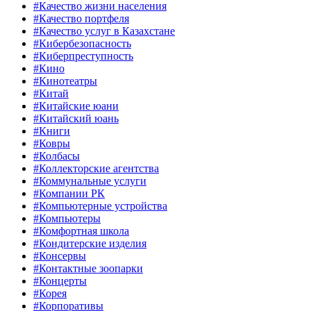
#Качество жизни населения
#Качество портфеля
#Качество услуг в Казахстане
#Кибербезопасность
#Киберпреступность
#Кино
#Кинотеатры
#Китай
#Китайские юани
#Китайский юань
#Книги
#Ковры
#Колбасы
#Коллекторские агентства
#Коммунальные услуги
#Компании РК
#Компьютерные устройства
#Компьютеры
#Комфортная школа
#Кондитерские изделия
#Консервы
#Контактные зоопарки
#Концерты
#Корея
#Корпоративы