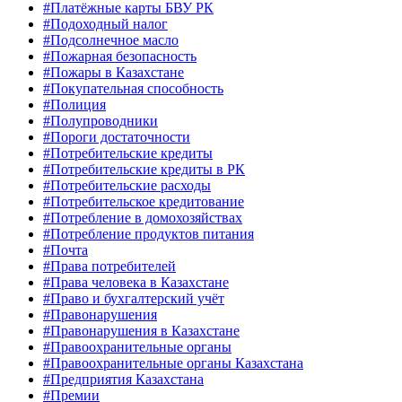
#Платёжные карты БВУ РК
#Подоходный налог
#Подсолнечное масло
#Пожарная безопасность
#Пожары в Казахстане
#Покупательная способность
#Полиция
#Полупроводники
#Пороги достаточности
#Потребительские кредиты
#Потребительские кредиты в РК
#Потребительские расходы
#Потребительское кредитование
#Потребление в домохозяйствах
#Потребление продуктов питания
#Почта
#Права потребителей
#Права человека в Казахстане
#Право и бухгалтерский учёт
#Правонарушения
#Правонарушения в Казахстане
#Правоохранительные органы
#Правоохранительные органы Казахстана
#Предприятия Казахстана
#Премии