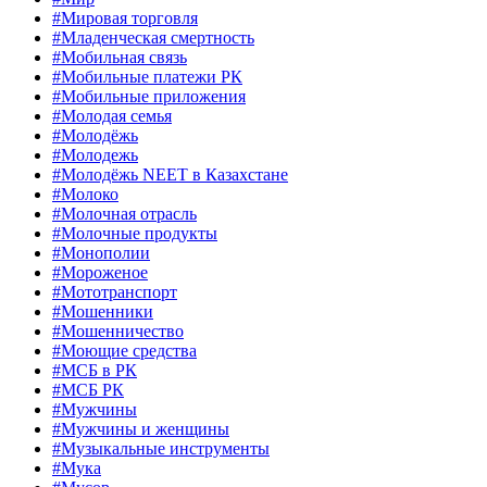
#Мировая торговля
#Младенческая смертность
#Мобильная связь
#Мобильные платежи РК
#Мобильные приложения
#Молодая семья
#Молодёжь
#Молодежь
#Молодёжь NEET в Казахстане
#Молоко
#Молочная отрасль
#Молочные продукты
#Монополии
#Мороженое
#Мототранспорт
#Мошенники
#Мошенничество
#Моющие средства
#МСБ в РК
#МСБ РК
#Мужчины
#Мужчины и женщины
#Музыкальные инструменты
#Мука