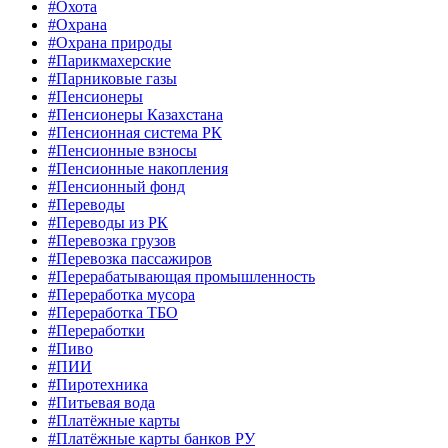
#Охота
#Охрана
#Охрана природы
#Парикмахерские
#Парниковые газы
#Пенсионеры
#Пенсионеры Казахстана
#Пенсионная система РК
#Пенсионные взносы
#Пенсионные накопления
#Пенсионный фонд
#Переводы
#Переводы из РК
#Перевозка грузов
#Перевозка пассажиров
#Перерабатывающая промышленность
#Переработка мусора
#Переработка ТБО
#Переработки
#Пиво
#ПИИ
#Пиротехника
#Питьевая вода
#Платёжные карты
#Платёжные карты банков РУ