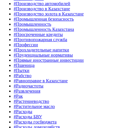
#Производство автомобилей
#Производство в Казахстане
#Производство золота в Казахстане
#Промышленная безопасность
#Промышленность
#Промышленность Казахстана
#Просроченные кредиты
#Противопожарная служба
#Профессии
#Прохладительные напитки
#Пруденциальные нормативы
#Прямые иностранные инвестиции
#Пшеница
#Пытки
#Рабство
#Равноправие в Казахстане
#Радиочастоты
#Развлечения
#Рак
#Растениеводство
#Растительное масло
#Расходы
#Расходы БВУ
#Расходы госбюджета
#Расходы домохозяйств