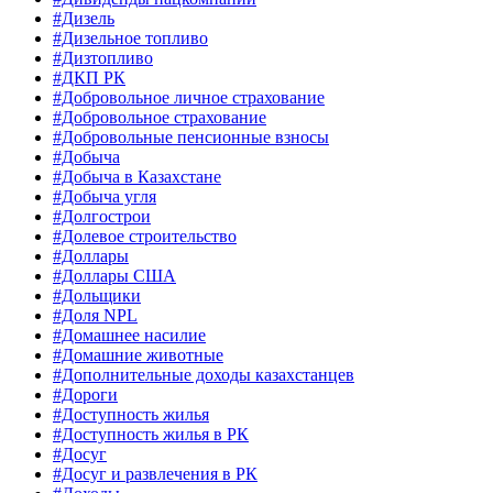
#Дизель
#Дизельное топливо
#Дизтопливо
#ДКП РК
#Добровольное личное страхование
#Добровольное страхование
#Добровольные пенсионные взносы
#Добыча
#Добыча в Казахстане
#Добыча угля
#Долгострои
#Долевое строительство
#Доллары
#Доллары США
#Дольщики
#Доля NPL
#Домашнее насилие
#Домашние животные
#Дополнительные доходы казахстанцев
#Дороги
#Доступность жилья
#Доступность жилья в РК
#Досуг
#Досуг и развлечения в РК