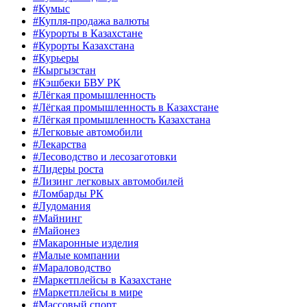
#Кумыс
#Купля-продажа валюты
#Курорты в Казахстане
#Курорты Казахстана
#Курьеры
#Кыргызстан
#Кэшбеки БВУ РК
#Лёгкая промышленность
#Лёгкая промышленность в Казахстане
#Лёгкая промышленность Казахстана
#Легковые автомобили
#Лекарства
#Лесоводство и лесозаготовки
#Лидеры роста
#Лизинг легковых автомобилей
#Ломбарды РК
#Лудомания
#Майнинг
#Майонез
#Макаронные изделия
#Малые компании
#Мараловодство
#Маркетплейсы в Казахстане
#Маркетплейсы в мире
#Массовый спорт