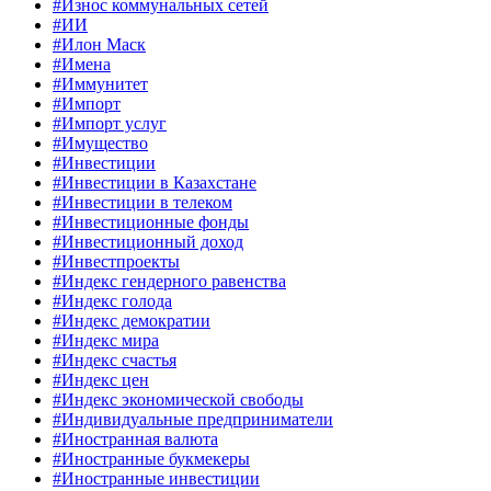
#Износ коммунальных сетей
#ИИ
#Илон Маск
#Имена
#Иммунитет
#Импорт
#Импорт услуг
#Имущество
#Инвестиции
#Инвестиции в Казахстане
#Инвестиции в телеком
#Инвестиционные фонды
#Инвестиционный доход
#Инвестпроекты
#Индекс гендерного равенства
#Индекс голода
#Индекс демократии
#Индекс мира
#Индекс счастья
#Индекс цен
#Индекс экономической свободы
#Индивидуальные предприниматели
#Иностранная валюта
#Иностранные букмекеры
#Иностранные инвестиции