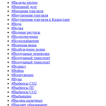
#Вклады юрлиц
#Внешний долг
#Внешняя торговля
#Внутренняя торговля
#Внутренняя торговля в Казахстане
#Вода
#Водка
#Водные ресурсы
#Водоотведение
#Водоснабжение
#Военная мощь
#Возбуждение розни
#Воздушные перевозки
#Воздушный транспорт
#Воздушный транспорт
#Возраст
#Война
#Вооружение
#Вузы
#Выбросы CO2
#Выбросы ПГ
#Выбросы СО2
#Выбывшие
#Выдача наличных
#Высшее образование