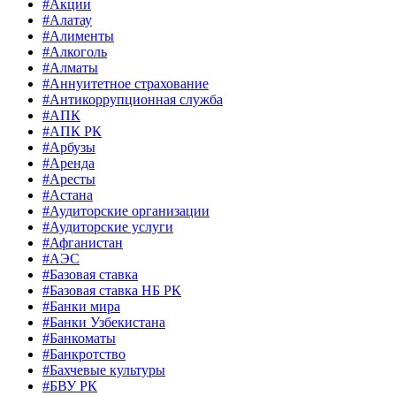
#Акции
#Алатау
#Алименты
#Алкоголь
#Алматы
#Аннуитетное страхование
#Антикоррупционная служба
#АПК
#АПК РК
#Арбузы
#Аренда
#Аресты
#Астана
#Аудиторские организации
#Аудиторские услуги
#Афганистан
#АЭС
#Базовая ставка
#Базовая ставка НБ РК
#Банки мира
#Банки Узбекистана
#Банкоматы
#Банкротство
#Бахчевые культуры
#БВУ РК