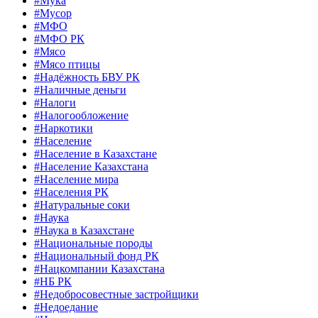
#Мука
#Мусор
#МФО
#МФО РК
#Мясо
#Мясо птицы
#Надёжность БВУ РК
#Наличные деньги
#Налоги
#Налогообложение
#Наркотики
#Население
#Население в Казахстане
#Население Казахстана
#Население мира
#Населения РК
#Натуральные соки
#Наука
#Наука в Казахстане
#Национальные породы
#Национальный фонд РК
#Нацкомпании Казахстана
#НБ РК
#Недобросовестные застройщики
#Недоедание