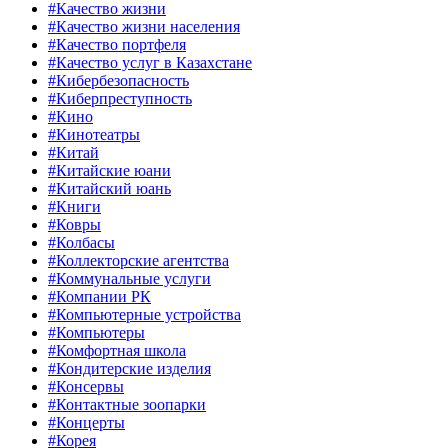
#Качество жизни
#Качество жизни населения
#Качество портфеля
#Качество услуг в Казахстане
#Кибербезопасность
#Киберпреступность
#Кино
#Кинотеатры
#Китай
#Китайские юани
#Китайский юань
#Книги
#Ковры
#Колбасы
#Коллекторские агентства
#Коммунальные услуги
#Компании РК
#Компьютерные устройства
#Компьютеры
#Комфортная школа
#Кондитерские изделия
#Консервы
#Контактные зоопарки
#Концерты
#Корея