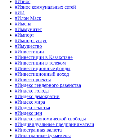
#Износ
#Износ коммунальных сетей
#ИИ
#Илон Маск
#Имена
#Иммунитет
#Импорт
#Импорт услуг
#Имущество
#Инвестиции
#Инвестиции в Казахстане
#Инвестиции в телеком
#Инвестиционные фонды
#Инвестиционный доход
#Инвестпроекты
#Индекс гендерного равенства
#Индекс голода
#Индекс демократии
#Индекс мира
#Индекс счастья
#Индекс цен
#Индекс экономической свободы
#Индивидуальные предприниматели
#Иностранная валюта
#Иностранные букмекеры