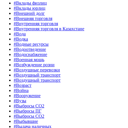
#Вклады физлиц
#Вклады юрлиц
#Внешний долг
#Внешняя торговля
#Внутренняя торговля
#Внутренняя торговля в Казахстане
#Вода
#Водка
#Водные ресурсы
#Водоотведение
#Водоснабжение
#Военная мощь
#Возбуждение розни
#Воздушные перевозки
#Воздушный транспорт
#Воздушный транспорт
#Возраст
#Война
#Вооружение
#Вузы
#Выбросы CO2
#Выбросы ПГ
#Выбросы СО2
#Выбывшие
#Выдача наличных