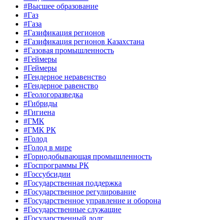
#Высшее образование
#Газ
#Газа
#Газификация регионов
#Газификация регионов Казахстана
#Газовая промышленность
#Геймеры
#Геймеры
#Гендерное неравенство
#Гендерное равенство
#Геологоразведка
#Гибриды
#Гигиена
#ГМК
#ГМК РК
#Голод
#Голод в мире
#Горнодобывающая промышленность
#Госпрограммы РК
#Госсубсидии
#Государственная поддержка
#Государственное регулирование
#Государственное управление и оборона
#Государственные служащие
#Государственный долг