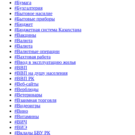
#Бумага
#Бухгалтерия
#Бытовое насилие
#Бытовые приборы
#Бюджет
#Бюджетная система Казахстана
#Вакцины
#Валюта
#Валюта
#Валютные операции
#Вахтовая работа
#Ввод в эксплуатацию жилья
#ВВП
#ВВП на душу населения
#ВВП РК
#Веб-сайты
#Верблюды
#Ветеринары
#Взаимная торговля
#Видеоигры
#Вино
#Витамины
#ВИЧ
#ВИЭ
#Вклады БВУ РК