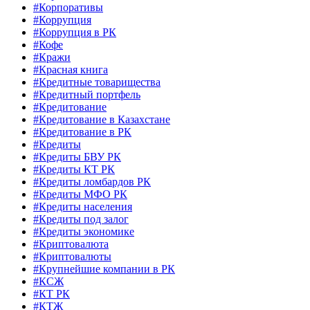
#Корпоративы
#Коррупция
#Коррупция в РК
#Кофе
#Кражи
#Красная книга
#Кредитные товарищества
#Кредитный портфель
#Кредитование
#Кредитование в Казахстане
#Кредитование в РК
#Кредиты
#Кредиты БВУ РК
#Кредиты КТ РК
#Кредиты ломбардов РК
#Кредиты МФО РК
#Кредиты населения
#Кредиты под залог
#Кредиты экономике
#Криптовалюта
#Криптовалюты
#Крупнейшие компании в РК
#КСЖ
#КТ РК
#КТЖ