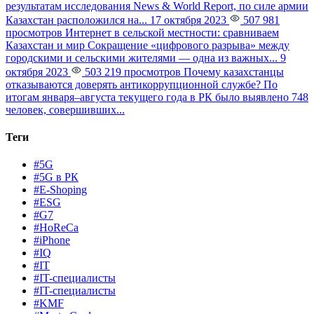
результатам исследования News & World Report, по силе армии
Казахстан расположился на...
17 октября 2023
507 981
просмотров
Интернет в сельской местности: сравниваем
Казахстан и мир
Сокращение «цифрового разрыва» между
городскими и сельскими жителями — одна из важных...
9
октября 2023
503 219 просмотров
Почему казахстанцы
отказываются доверять антикоррупционной службе?
По
итогам января–августа текущего года в РК было выявлено 748
человек, совершивших...
Теги
#5G
#5G в РК
#E-Shoping
#ESG
#G7
#HoReCa
#iPhone
#IQ
#IT
#IT-специалисты
#IT-специалисты
#KMF