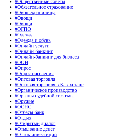
#Общественные советы
#Обязательное страхование
#Овощехранилища
#Овощи
#Овощи
#ОГПО
#Одежда
#Одежда и обувь
#Онлайн услуги
#Онлайн-банкинг
#Онлайн-банкинг для бизнеса
#ООН
#Опрос
#Опрос населения
#Оптовая торговля
#Оптовая торговля в Казахстане
#Органическое производство
#Органы судебной системы
#Оружие
#ОСНС
#Отбасы банк
#Отдых
#Открытый диалог
#Отмывание денег
#Отток инвестиций