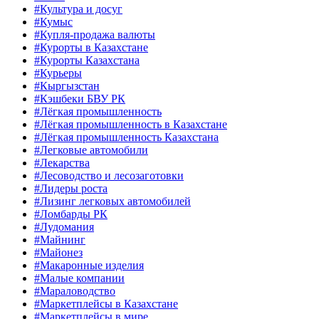
#Культура и досуг
#Кумыс
#Купля-продажа валюты
#Курорты в Казахстане
#Курорты Казахстана
#Курьеры
#Кыргызстан
#Кэшбеки БВУ РК
#Лёгкая промышленность
#Лёгкая промышленность в Казахстане
#Лёгкая промышленность Казахстана
#Легковые автомобили
#Лекарства
#Лесоводство и лесозаготовки
#Лидеры роста
#Лизинг легковых автомобилей
#Ломбарды РК
#Лудомания
#Майнинг
#Майонез
#Макаронные изделия
#Малые компании
#Мараловодство
#Маркетплейсы в Казахстане
#Маркетплейсы в мире