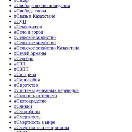
#Сахар
#Свобода вероисповедания
#Свобода слова
#Связь в Казахстане
#СДП
#Секонд-хенд
#Село и город
#Сельское хозяйство
#Сельское хозяйство
#Сельское хозяйство Казахстана
#Семей орманы
#Серебро
#СЗП
#СЗПТ
#Сигареты
#Синофобия
#Сиротство
#Системы денежных переводов
#Скорость интернета
#Скотокрадство
#Сливки
#Смартфоны
#Смертность
#Смертность в мире
#Смертность и ее причины