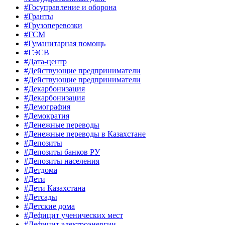
#Госуправление и оборона
#Гранты
#Грузоперевозки
#ГСМ
#Гуманитарная помощь
#ГЭСВ
#Дата-центр
#Действующие предприниматели
#Действующие предприниматели
#Декарбонизация
#Декарбонизация
#Демография
#Демократия
#Денежные переводы
#Денежные переводы в Казахстане
#Депозиты
#Депозиты банков РУ
#Депозиты населения
#Детдома
#Дети
#Дети Казахстана
#Детсады
#Детские дома
#Дефицит ученических мест
#Дефицит электроэнергии