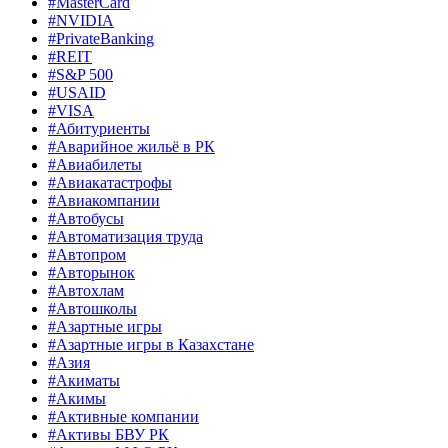
#MasterCard
#NVIDIA
#PrivateBanking
#REIT
#S&P 500
#USAID
#VISA
#Абитуриенты
#Аварийное жильё в РК
#Авиабилеты
#Авиакатастрофы
#Авиакомпании
#Автобусы
#Автоматизация труда
#Автопром
#Авторынок
#Автохлам
#Автошколы
#Азартные игры
#Азартные игры в Казахстане
#Азия
#Акиматы
#Акимы
#Активные компании
#Активы БВУ РК