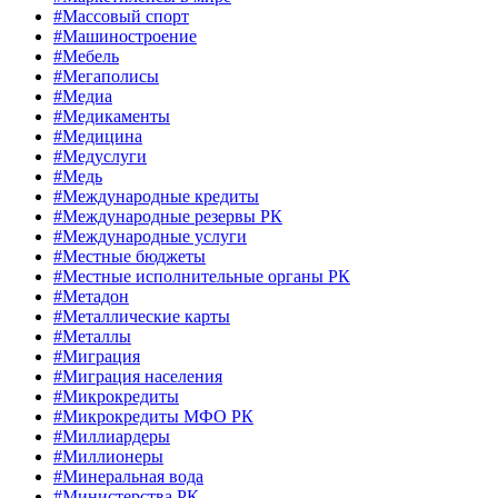
#Массовый спорт
#Машиностроение
#Мебель
#Мегаполисы
#Медиа
#Медикаменты
#Медицина
#Медуслуги
#Медь
#Международные кредиты
#Международные резервы РК
#Международные услуги
#Местные бюджеты
#Местные исполнительные органы РК
#Метадон
#Металлические карты
#Металлы
#Миграция
#Миграция населения
#Микрокредиты
#Микрокредиты МФО РК
#Миллиардеры
#Миллионеры
#Минеральная вода
#Министерства РК