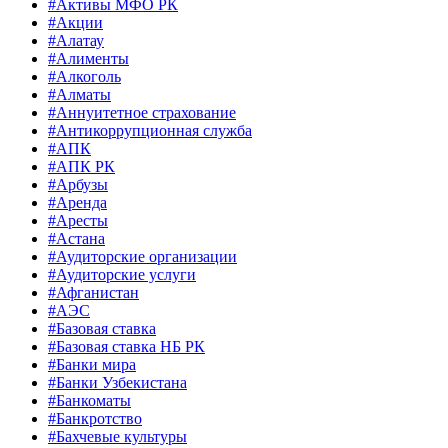
#Активы МФО РК
#Акции
#Алатау
#Алименты
#Алкоголь
#Алматы
#Аннуитетное страхование
#Антикоррупционная служба
#АПК
#АПК РК
#Арбузы
#Аренда
#Аресты
#Астана
#Аудиторские организации
#Аудиторские услуги
#Афганистан
#АЭС
#Базовая ставка
#Базовая ставка НБ РК
#Банки мира
#Банки Узбекистана
#Банкоматы
#Банкротство
#Бахчевые культуры