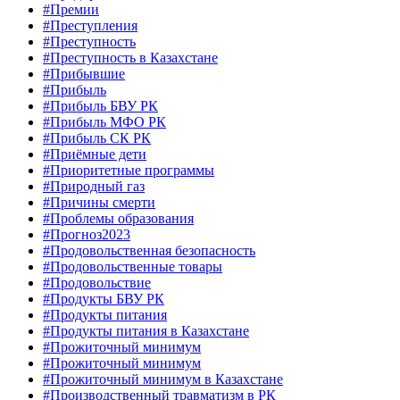
#Премии
#Преступления
#Преступность
#Преступность в Казахстане
#Прибывшие
#Прибыль
#Прибыль БВУ РК
#Прибыль МФО РК
#Прибыль СК РК
#Приёмные дети
#Приоритетные программы
#Природный газ
#Причины смерти
#Проблемы образования
#Прогноз2023
#Продовольственная безопасность
#Продовольственные товары
#Продовольствие
#Продукты БВУ РК
#Продукты питания
#Продукты питания в Казахстане
#Прожиточный минимум
#Прожиточный минимум
#Прожиточный минимум в Казахстане
#Производственный травматизм в РК