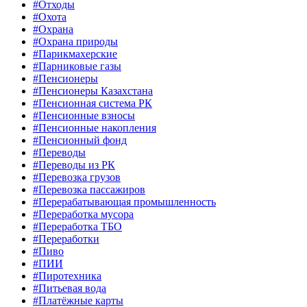
#Отходы
#Охота
#Охрана
#Охрана природы
#Парикмахерские
#Парниковые газы
#Пенсионеры
#Пенсионеры Казахстана
#Пенсионная система РК
#Пенсионные взносы
#Пенсионные накопления
#Пенсионный фонд
#Переводы
#Переводы из РК
#Перевозка грузов
#Перевозка пассажиров
#Перерабатывающая промышленность
#Переработка мусора
#Переработка ТБО
#Переработки
#Пиво
#ПИИ
#Пиротехника
#Питьевая вода
#Платёжные карты