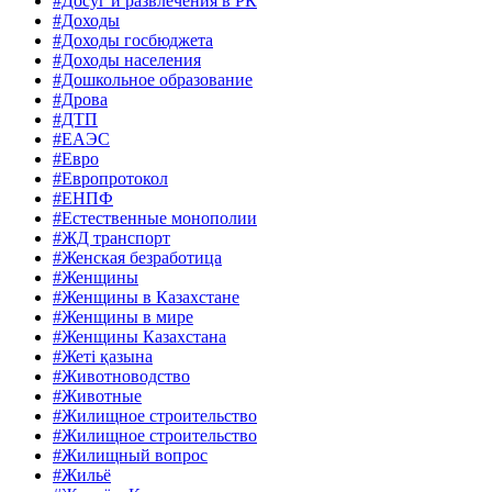
#Досуг и развлечения в РК
#Доходы
#Доходы госбюджета
#Доходы населения
#Дошкольное образование
#Дрова
#ДТП
#ЕАЭС
#Евро
#Европротокол
#ЕНПФ
#Естественные монополии
#ЖД транспорт
#Женская безработица
#Женщины
#Женщины в Казахстане
#Женщины в мире
#Женщины Казахстана
#Жеті қазына
#Животноводство
#Животные
#Жилищное строительство
#Жилищное строительство
#Жилищный вопрос
#Жильё