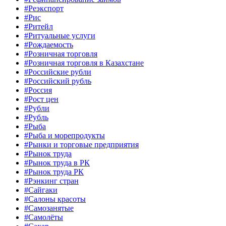
#Реэкспорт
#Рис
#Ритейл
#Ритуальные услуги
#Рождаемость
#Розничная торговля
#Розничная торговля в Казахстане
#Российские рубли
#Российский рубль
#Россия
#Рост цен
#Рубли
#Рубль
#Рыба
#Рыба и морепродукты
#Рынки и торговые предприятия
#Рынок труда
#Рынок труда в РК
#Рынок труда РК
#Рэнкинг стран
#Сайгаки
#Салоны красоты
#Самозанятые
#Самолёты