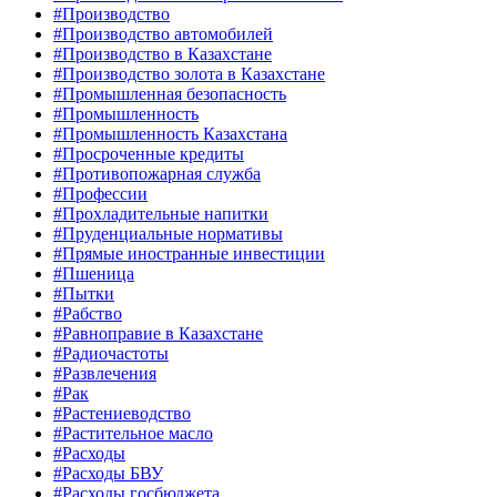
#Производство
#Производство автомобилей
#Производство в Казахстане
#Производство золота в Казахстане
#Промышленная безопасность
#Промышленность
#Промышленность Казахстана
#Просроченные кредиты
#Противопожарная служба
#Профессии
#Прохладительные напитки
#Пруденциальные нормативы
#Прямые иностранные инвестиции
#Пшеница
#Пытки
#Рабство
#Равноправие в Казахстане
#Радиочастоты
#Развлечения
#Рак
#Растениеводство
#Растительное масло
#Расходы
#Расходы БВУ
#Расходы госбюджета