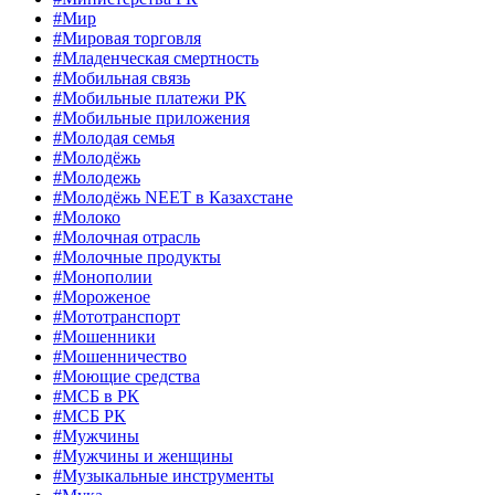
#Мир
#Мировая торговля
#Младенческая смертность
#Мобильная связь
#Мобильные платежи РК
#Мобильные приложения
#Молодая семья
#Молодёжь
#Молодежь
#Молодёжь NEET в Казахстане
#Молоко
#Молочная отрасль
#Молочные продукты
#Монополии
#Мороженое
#Мототранспорт
#Мошенники
#Мошенничество
#Моющие средства
#МСБ в РК
#МСБ РК
#Мужчины
#Мужчины и женщины
#Музыкальные инструменты