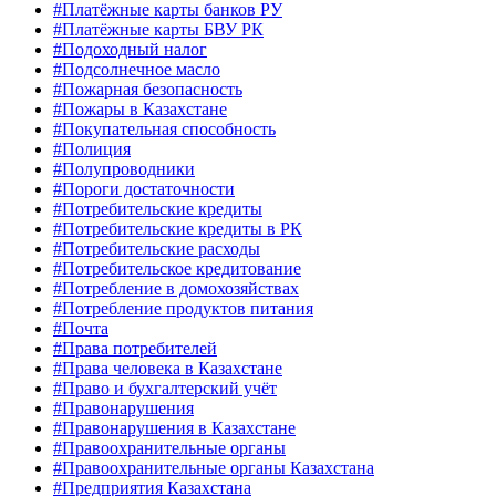
#Платёжные карты банков РУ
#Платёжные карты БВУ РК
#Подоходный налог
#Подсолнечное масло
#Пожарная безопасность
#Пожары в Казахстане
#Покупательная способность
#Полиция
#Полупроводники
#Пороги достаточности
#Потребительские кредиты
#Потребительские кредиты в РК
#Потребительские расходы
#Потребительское кредитование
#Потребление в домохозяйствах
#Потребление продуктов питания
#Почта
#Права потребителей
#Права человека в Казахстане
#Право и бухгалтерский учёт
#Правонарушения
#Правонарушения в Казахстане
#Правоохранительные органы
#Правоохранительные органы Казахстана
#Предприятия Казахстана