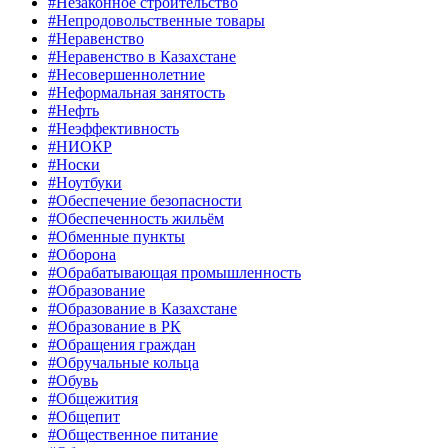
#Незаконное строительство
#Непродовольственные товары
#Неравенство
#Неравенство в Казахстане
#Несовершеннолетние
#Неформальная занятость
#Нефть
#Неэффективность
#НИОКР
#Носки
#Ноутбуки
#Обеспечение безопасности
#Обеспеченность жильём
#Обменные пункты
#Оборона
#Обрабатывающая промышленность
#Образование
#Образование в Казахстане
#Образование в РК
#Обращения граждан
#Обручальные кольца
#Обувь
#Общежития
#Общепит
#Общественное питание