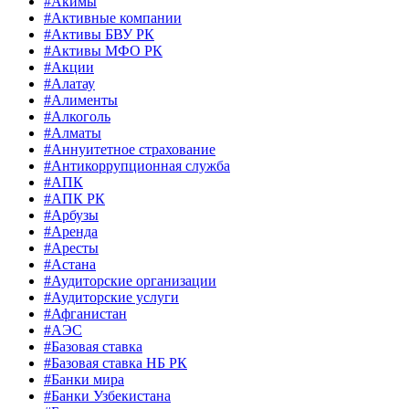
#Акимы
#Активные компании
#Активы БВУ РК
#Активы МФО РК
#Акции
#Алатау
#Алименты
#Алкоголь
#Алматы
#Аннуитетное страхование
#Антикоррупционная служба
#АПК
#АПК РК
#Арбузы
#Аренда
#Аресты
#Астана
#Аудиторские организации
#Аудиторские услуги
#Афганистан
#АЭС
#Базовая ставка
#Базовая ставка НБ РК
#Банки мира
#Банки Узбекистана