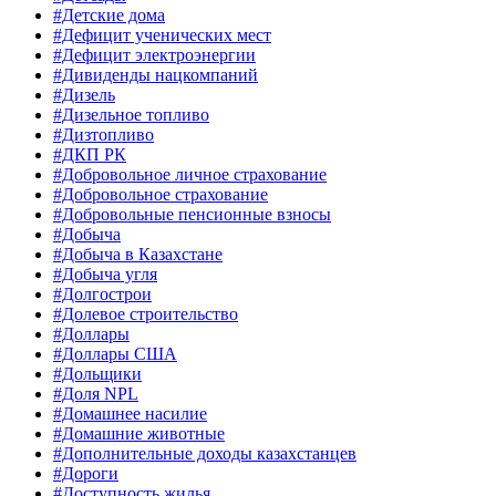
#Детские дома
#Дефицит ученических мест
#Дефицит электроэнергии
#Дивиденды нацкомпаний
#Дизель
#Дизельное топливо
#Дизтопливо
#ДКП РК
#Добровольное личное страхование
#Добровольное страхование
#Добровольные пенсионные взносы
#Добыча
#Добыча в Казахстане
#Добыча угля
#Долгострои
#Долевое строительство
#Доллары
#Доллары США
#Дольщики
#Доля NPL
#Домашнее насилие
#Домашние животные
#Дополнительные доходы казахстанцев
#Дороги
#Доступность жилья