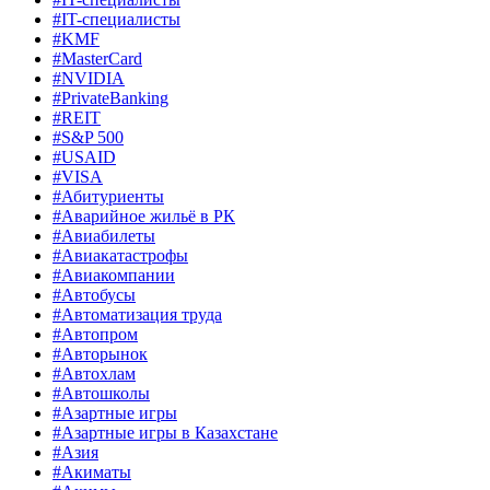
#IT-специалисты
#KMF
#MasterCard
#NVIDIA
#PrivateBanking
#REIT
#S&P 500
#USAID
#VISA
#Абитуриенты
#Аварийное жильё в РК
#Авиабилеты
#Авиакатастрофы
#Авиакомпании
#Автобусы
#Автоматизация труда
#Автопром
#Авторынок
#Автохлам
#Автошколы
#Азартные игры
#Азартные игры в Казахстане
#Азия
#Акиматы