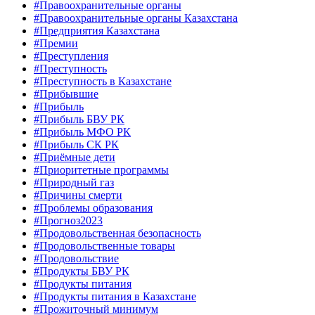
#Правоохранительные органы
#Правоохранительные органы Казахстана
#Предприятия Казахстана
#Премии
#Преступления
#Преступность
#Преступность в Казахстане
#Прибывшие
#Прибыль
#Прибыль БВУ РК
#Прибыль МФО РК
#Прибыль СК РК
#Приёмные дети
#Приоритетные программы
#Природный газ
#Причины смерти
#Проблемы образования
#Прогноз2023
#Продовольственная безопасность
#Продовольственные товары
#Продовольствие
#Продукты БВУ РК
#Продукты питания
#Продукты питания в Казахстане
#Прожиточный минимум