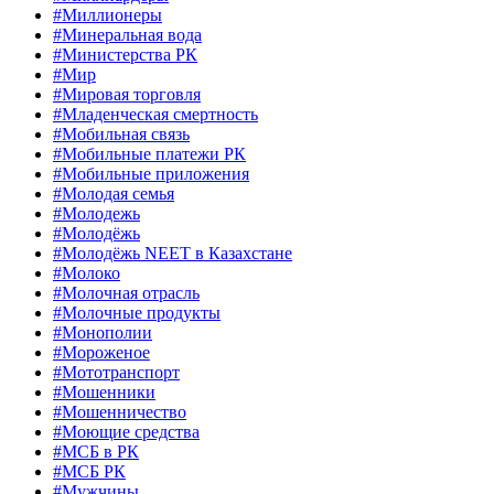
#Миллионеры
#Минеральная вода
#Министерства РК
#Мир
#Мировая торговля
#Младенческая смертность
#Мобильная связь
#Мобильные платежи РК
#Мобильные приложения
#Молодая семья
#Молодежь
#Молодёжь
#Молодёжь NEET в Казахстане
#Молоко
#Молочная отрасль
#Молочные продукты
#Монополии
#Мороженое
#Мототранспорт
#Мошенники
#Мошенничество
#Моющие средства
#МСБ в РК
#МСБ РК
#Мужчины