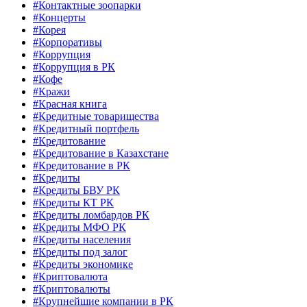
#Контактные зоопарки
#Концерты
#Корея
#Корпоративы
#Коррупция
#Коррупция в РК
#Кофе
#Кражи
#Красная книга
#Кредитные товарищества
#Кредитный портфель
#Кредитование
#Кредитование в Казахстане
#Кредитование в РК
#Кредиты
#Кредиты БВУ РК
#Кредиты КТ РК
#Кредиты ломбардов РК
#Кредиты МФО РК
#Кредиты населения
#Кредиты под залог
#Кредиты экономике
#Криптовалюта
#Криптовалюты
#Крупнейшие компании в РК