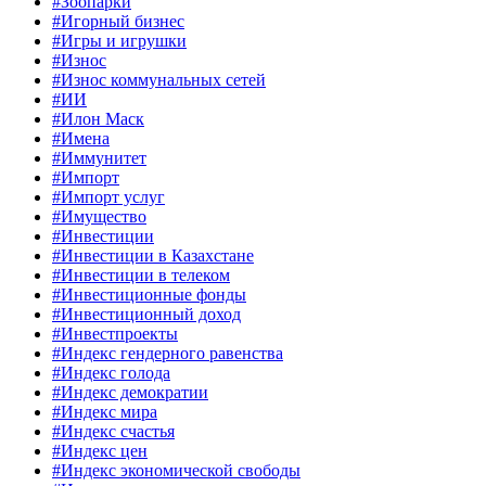
#Зоопарки
#Игорный бизнес
#Игры и игрушки
#Износ
#Износ коммунальных сетей
#ИИ
#Илон Маск
#Имена
#Иммунитет
#Импорт
#Импорт услуг
#Имущество
#Инвестиции
#Инвестиции в Казахстане
#Инвестиции в телеком
#Инвестиционные фонды
#Инвестиционный доход
#Инвестпроекты
#Индекс гендерного равенства
#Индекс голода
#Индекс демократии
#Индекс мира
#Индекс счастья
#Индекс цен
#Индекс экономической свободы