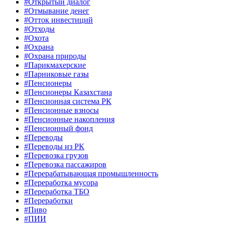
#Открытый диалог
#Отмывание денег
#Отток инвестиций
#Отходы
#Охота
#Охрана
#Охрана природы
#Парикмахерские
#Парниковые газы
#Пенсионеры
#Пенсионеры Казахстана
#Пенсионная система РК
#Пенсионные взносы
#Пенсионные накопления
#Пенсионный фонд
#Переводы
#Переводы из РК
#Перевозка грузов
#Перевозка пассажиров
#Перерабатывающая промышленность
#Переработка мусора
#Переработка ТБО
#Переработки
#Пиво
#ПИИ