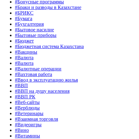
#Бонусные программы
#Браки и разводы в Казахстане
#БРИКС
#Бумага
#Бухгалтерия
#Бытовое насилие
#Бытовые приборы
#Бюджет
#Бюджетная система Казахстана
#Вакцины
#Валюта
#Валюта
#Валютные операции
#Вахтовая работа
#Ввод в эксплуатацию жилья
#ВВП
#ВВП на душу населения
#ВВП РК
#Веб-сайты
#Верблюды
#Ветеринары
#Взаимная торговля
#Видеоигры
#Вино
#Витамины