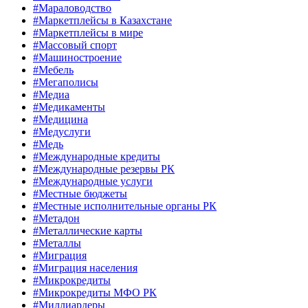
#Мараловодство
#Маркетплейсы в Казахстане
#Маркетплейсы в мире
#Массовый спорт
#Машиностроение
#Мебель
#Мегаполисы
#Медиа
#Медикаменты
#Медицина
#Медуслуги
#Медь
#Международные кредиты
#Международные резервы РК
#Международные услуги
#Местные бюджеты
#Местные исполнительные органы РК
#Метадон
#Металлические карты
#Металлы
#Миграция
#Миграция населения
#Микрокредиты
#Микрокредиты МФО РК
#Миллиардеры