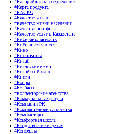
#Калорийность и недоедание
#Карта продукта
#КАСКО
#Качество жизни
#Качество жизни населения
#Качество портфеля
#Качество услуг в Казахстане
#Кибербезопасность
#Киберпреступность
#Кино
#Кинотеатры
#Китай
#Китайские юани
#Китайский юань
#Книги
#Ковры
#Колбасы
#Коллекторские агентства
#Коммунальные услуги
#Компании РК
#Компьютерные устройства
#Компьютеры
#Комфортная школа
#Кондитерские изделия
#Консервы