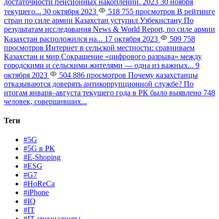
достаточности пенсионных накоплений. 2023 30 ноября
текущего...
30 октября 2023
518 755 просмотров
В рейтинге
стран по силе армии Казахстан уступил Узбекистану
По
результатам исследования News & World Report, по силе армии
Казахстан расположился на...
17 октября 2023
509 758
просмотров
Интернет в сельской местности: сравниваем
Казахстан и мир
Сокращение «цифрового разрыва» между
городскими и сельскими жителями — одна из важных...
9
октября 2023
504 886 просмотров
Почему казахстанцы
отказываются доверять антикоррупционной службе?
По
итогам января–августа текущего года в РК было выявлено 748
человек, совершивших...
Теги
#5G
#5G в РК
#E-Shoping
#ESG
#G7
#HoReCa
#iPhone
#IQ
#IT
#IT-специалисты