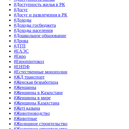
#Доступность жилья в РК
#Досуг
#Досуг и развлечения в РК
#Доходы
#Доходы госбюджета
#Доходы населения
#Дошкольное образование
#Дрова
#ДТП
#ЕАЭС
#Евро
#Европротокол
#ЕНПФ
#Естественные монополии
#ЖД транспорт
#Женская безработица
#Женщины
#Женщины в Казахстане
#Женщины в мире
#Женщины Казахстана
#Жеті қазына
#Животноводство
#Животные
#Жилищное строительство
#Жилищное строительство