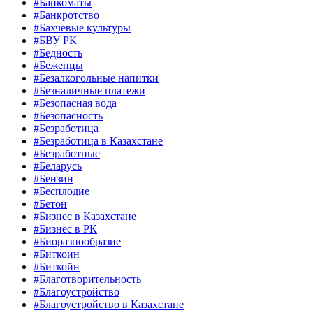
#Банкоматы
#Банкротство
#Бахчевые культуры
#БВУ РК
#Бедность
#Беженцы
#Безалкогольные напитки
#Безналичные платежи
#Безопасная вода
#Безопасность
#Безработица
#Безработица в Казахстане
#Безработные
#Беларусь
#Бензин
#Бесплодие
#Бетон
#Бизнес в Казахстане
#Бизнес в РК
#Биоразнообразие
#Биткоин
#Биткойн
#Благотворительность
#Благоустройство
#Благоустройство в Казахстане