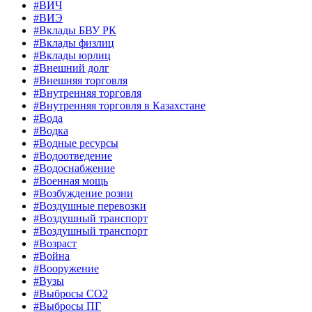
#ВИЧ
#ВИЭ
#Вклады БВУ РК
#Вклады физлиц
#Вклады юрлиц
#Внешний долг
#Внешняя торговля
#Внутренняя торговля
#Внутренняя торговля в Казахстане
#Вода
#Водка
#Водные ресурсы
#Водоотведение
#Водоснабжение
#Военная мощь
#Возбуждение розни
#Воздушные перевозки
#Воздушный транспорт
#Воздушный транспорт
#Возраст
#Война
#Вооружение
#Вузы
#Выбросы CO2
#Выбросы ПГ