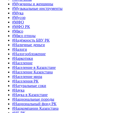
#Мужчины и женщины
#Музыкальные инструменты
#Мука
#Мусор
#МФО
#МФО РК
#Мясо
#Мясо птицы
#Надёжность БВУ РК
#Наличные деньги
#Налоги
#Налогообложение
#Наркотики
#Население
#Население в Казахстане
#Население Казахстана
#Население мира
#Населения РК
#Натуральные соки
#Наука
#Наука в Казахстане
#Национальные породы
#Национальный фонд РК
#Нацкомпании Казахстана
#НБ РК