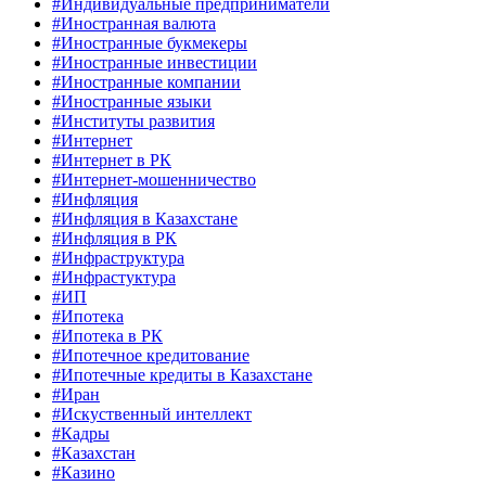
#Индивидуальные предприниматели
#Иностранная валюта
#Иностранные букмекеры
#Иностранные инвестиции
#Иностранные компании
#Иностранные языки
#Институты развития
#Интернет
#Интернет в РК
#Интернет-мошенничество
#Инфляция
#Инфляция в Казахстане
#Инфляция в РК
#Инфраструктура
#Инфрастуктура
#ИП
#Ипотека
#Ипотека в РК
#Ипотечное кредитование
#Ипотечные кредиты в Казахстане
#Иран
#Искуственный интеллект
#Кадры
#Казахстан
#Казино