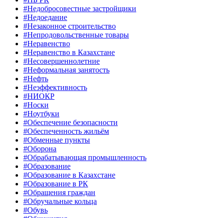
#Недобросовестные застройщики
#Недоедание
#Незаконное строительство
#Непродовольственные товары
#Неравенство
#Неравенство в Казахстане
#Несовершеннолетние
#Неформальная занятость
#Нефть
#Неэффективность
#НИОКР
#Носки
#Ноутбуки
#Обеспечение безопасности
#Обеспеченность жильём
#Обменные пункты
#Оборона
#Обрабатывающая промышленность
#Образование
#Образование в Казахстане
#Образование в РК
#Обращения граждан
#Обручальные кольца
#Обувь