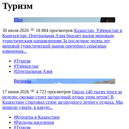
Туризм
Мир
30 июля 2026
18 884 просмотров
Казахстан, Узбекистан и
Кыргызстан: Центральная Азия бросает вызов мировым
туристическим направлениям
За последние десять лет
мировой туристический рынок претерпел серьёзные
изменения...
#Туризм
#Узбекистан
#Центральная Азия
Регионы
17 июня 2026
4 723 просмотров
Около 140 тысяч тенге за
неделю: сколько стоит загородный отдых этим летом?
В
Казахстане стартовал сезон загородного летнего отдыха. Мы
решили узнать, в какую...
#Курорты в Казахстане
#Расходы населения
#Туризм