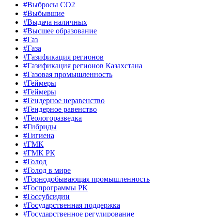
#Выбросы СО2
#Выбывшие
#Выдача наличных
#Высшее образование
#Газ
#Газа
#Газификация регионов
#Газификация регионов Казахстана
#Газовая промышленность
#Геймеры
#Геймеры
#Гендерное неравенство
#Гендерное равенство
#Геологоразведка
#Гибриды
#Гигиена
#ГМК
#ГМК РК
#Голод
#Голод в мире
#Горнодобывающая промышленность
#Госпрограммы РК
#Госсубсидии
#Государственная поддержка
#Государственное регулирование