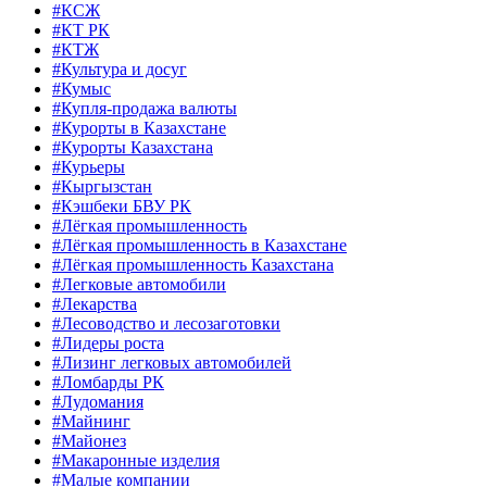
#КСЖ
#КТ РК
#КТЖ
#Культура и досуг
#Кумыс
#Купля-продажа валюты
#Курорты в Казахстане
#Курорты Казахстана
#Курьеры
#Кыргызстан
#Кэшбеки БВУ РК
#Лёгкая промышленность
#Лёгкая промышленность в Казахстане
#Лёгкая промышленность Казахстана
#Легковые автомобили
#Лекарства
#Лесоводство и лесозаготовки
#Лидеры роста
#Лизинг легковых автомобилей
#Ломбарды РК
#Лудомания
#Майнинг
#Майонез
#Макаронные изделия
#Малые компании