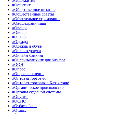
#Общежития
#Общепит
#Общественное питание
#Общественные советы
#Обязательное страхование
#Овощехранилища
#Овощи
#Овощи
#ОГПО
#Одежда
#Одежда и обувь
#Онлайн услуги
#Онлайн-банкинг
#Онлайн-банкинг для бизнеса
#ООН
#Опрос
#Опрос населения
#Оптовая торговля
#Оптовая торговля в Казахстане
#Органическое производство
#Органы судебной системы
#Оружие
#ОСНС
#Отбасы банк
#Отдых