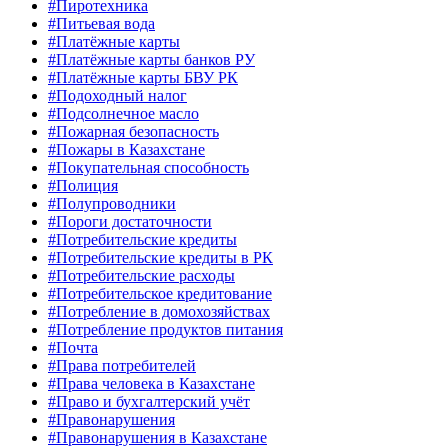
#Пиротехника
#Питьевая вода
#Платёжные карты
#Платёжные карты банков РУ
#Платёжные карты БВУ РК
#Подоходный налог
#Подсолнечное масло
#Пожарная безопасность
#Пожары в Казахстане
#Покупательная способность
#Полиция
#Полупроводники
#Пороги достаточности
#Потребительские кредиты
#Потребительские кредиты в РК
#Потребительские расходы
#Потребительское кредитование
#Потребление в домохозяйствах
#Потребление продуктов питания
#Почта
#Права потребителей
#Права человека в Казахстане
#Право и бухгалтерский учёт
#Правонарушения
#Правонарушения в Казахстане