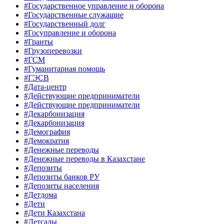
#Государственное управление и оборона
#Государственные служащие
#Государственный долг
#Госуправление и оборона
#Гранты
#Грузоперевозки
#ГСМ
#Гуманитарная помощь
#ГЭСВ
#Дата-центр
#Действующие предприниматели
#Действующие предприниматели
#Декарбонизация
#Декарбонизация
#Демография
#Демократия
#Денежные переводы
#Денежные переводы в Казахстане
#Депозиты
#Депозиты банков РУ
#Депозиты населения
#Детдома
#Дети
#Дети Казахстана
#Детсады