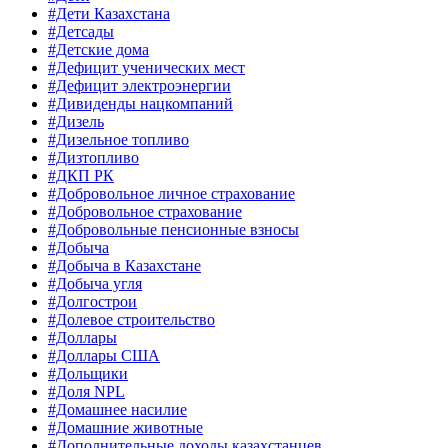
#Дети Казахстана
#Детсады
#Детские дома
#Дефицит ученических мест
#Дефицит электроэнергии
#Дивиденды нацкомпаний
#Дизель
#Дизельное топливо
#Дизтопливо
#ДКП РК
#Добровольное личное страхование
#Добровольное страхование
#Добровольные пенсионные взносы
#Добыча
#Добыча в Казахстане
#Добыча угля
#Долгострои
#Долевое строительство
#Доллары
#Доллары США
#Дольщики
#Доля NPL
#Домашнее насилие
#Домашние животные
#Дополнительные доходы казахстанцев