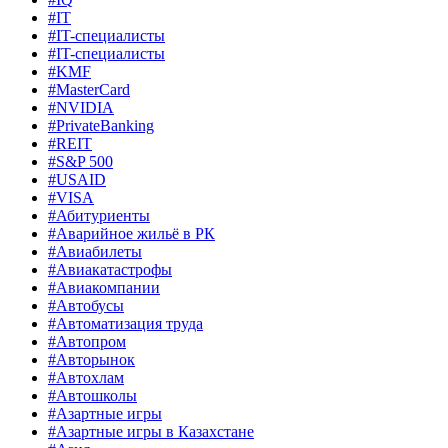
#IT
#IT-специалисты
#IT-специалисты
#KMF
#MasterCard
#NVIDIA
#PrivateBanking
#REIT
#S&P 500
#USAID
#VISA
#Абитуриенты
#Аварийное жильё в РК
#Авиабилеты
#Авиакатастрофы
#Авиакомпании
#Автобусы
#Автоматизация труда
#Автопром
#Авторынок
#Автохлам
#Автошколы
#Азартные игры
#Азартные игры в Казахстане