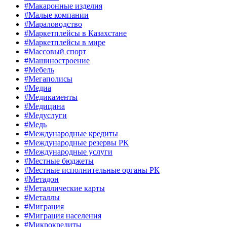
#Макаронные изделия
#Малые компании
#Мараловодство
#Маркетплейсы в Казахстане
#Маркетплейсы в мире
#Массовый спорт
#Машиностроение
#Мебель
#Мегаполисы
#Медиа
#Медикаменты
#Медицина
#Медуслуги
#Медь
#Международные кредиты
#Международные резервы РК
#Международные услуги
#Местные бюджеты
#Местные исполнительные органы РК
#Метадон
#Металлические карты
#Металлы
#Миграция
#Миграция населения
#Микрокредиты