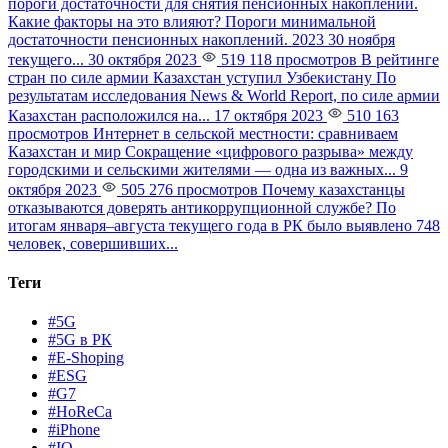
пороги достаточности для снятия пенсионных накоплений.
Какие факторы на это влияют?
Пороги минимальной
достаточности пенсионных накоплений. 2023 30 ноября
текущего...
30 октября 2023
519 118 просмотров
В рейтинге
стран по силе армии Казахстан уступил Узбекистану
По
результатам исследования News & World Report, по силе армии
Казахстан расположился на...
17 октября 2023
510 163
просмотров
Интернет в сельской местности: сравниваем
Казахстан и мир
Сокращение «цифрового разрыва» между
городскими и сельскими жителями — одна из важных...
9
октября 2023
505 276 просмотров
Почему казахстанцы
отказываются доверять антикоррупционной службе?
По
итогам января–августа текущего года в РК было выявлено 748
человек, совершивших...
Теги
#5G
#5G в РК
#E-Shoping
#ESG
#G7
#HoReCa
#iPhone
#IQ