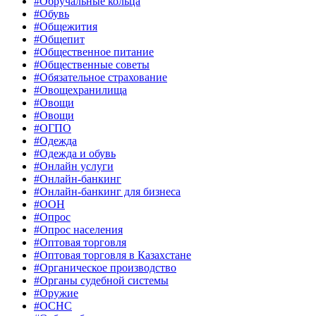
#Обручальные кольца
#Обувь
#Общежития
#Общепит
#Общественное питание
#Общественные советы
#Обязательное страхование
#Овощехранилища
#Овощи
#Овощи
#ОГПО
#Одежда
#Одежда и обувь
#Онлайн услуги
#Онлайн-банкинг
#Онлайн-банкинг для бизнеса
#ООН
#Опрос
#Опрос населения
#Оптовая торговля
#Оптовая торговля в Казахстане
#Органическое производство
#Органы судебной системы
#Оружие
#ОСНС