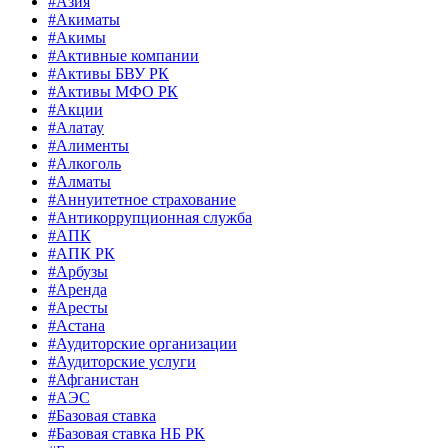
#Азия
#Акиматы
#Акимы
#Активные компании
#Активы БВУ РК
#Активы МФО РК
#Акции
#Алатау
#Алименты
#Алкоголь
#Алматы
#Аннуитетное страхование
#Антикоррупционная служба
#АПК
#АПК РК
#Арбузы
#Аренда
#Аресты
#Астана
#Аудиторские организации
#Аудиторские услуги
#Афганистан
#АЭС
#Базовая ставка
#Базовая ставка НБ РК