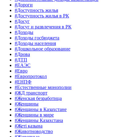
#Дороги
#Доступность жилья
#Доступность жилья в РК
#Досуг
#Досуг и развлечения в РК
#Доходы
#Доходы госбюджета
#Доходы населения
#Дошкольное образование
#Дрова
#ДТП
#ЕАЭС
#Евро
#Европротокол
#ЕНПФ
#Естественные монополии
#ЖД транспорт
#Женская безработица
#Женщины
#Женщины в Казахстане
#Женщины в мире
#Женщины Казахстана
#Жеті қазына
#Животноводство
#Животные