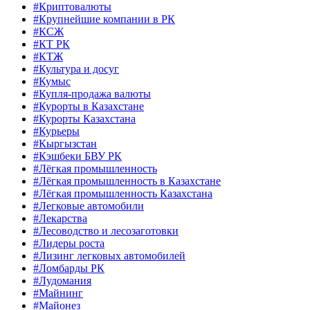
#Криптовалюты
#Крупнейшие компании в РК
#КСЖ
#КТ РК
#КТЖ
#Культура и досуг
#Кумыс
#Купля-продажа валюты
#Курорты в Казахстане
#Курорты Казахстана
#Курьеры
#Кыргызстан
#Кэшбеки БВУ РК
#Лёгкая промышленность
#Лёгкая промышленность в Казахстане
#Лёгкая промышленность Казахстана
#Легковые автомобили
#Лекарства
#Лесоводство и лесозаготовки
#Лидеры роста
#Лизинг легковых автомобилей
#Ломбарды РК
#Лудомания
#Майнинг
#Майонез