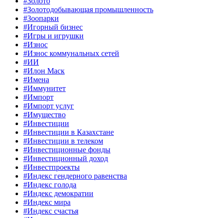
#Золото
#Золотодобывающая промышленность
#Зоопарки
#Игорный бизнес
#Игры и игрушки
#Износ
#Износ коммунальных сетей
#ИИ
#Илон Маск
#Имена
#Иммунитет
#Импорт
#Импорт услуг
#Имущество
#Инвестиции
#Инвестиции в Казахстане
#Инвестиции в телеком
#Инвестиционные фонды
#Инвестиционный доход
#Инвестпроекты
#Индекс гендерного равенства
#Индекс голода
#Индекс демократии
#Индекс мира
#Индекс счастья