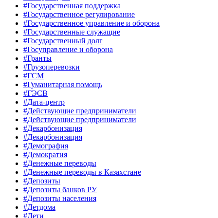
#Государственная поддержка
#Государственное регулирование
#Государственное управление и оборона
#Государственные служащие
#Государственный долг
#Госуправление и оборона
#Гранты
#Грузоперевозки
#ГСМ
#Гуманитарная помощь
#ГЭСВ
#Дата-центр
#Действующие предприниматели
#Действующие предприниматели
#Декарбонизация
#Декарбонизация
#Демография
#Демократия
#Денежные переводы
#Денежные переводы в Казахстане
#Депозиты
#Депозиты банков РУ
#Депозиты населения
#Детдома
#Дети