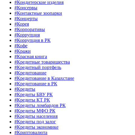
#Кондитерские изделия
#Консервы
#Контактные зоопарки
#Концерты
#Корея
#Корпоративы
#Коррупция
#Коррупция в РК
#Кофе
#Кражи
#Красная книга
#Кредитные товарищества
#Кредитный портфель
#Кредитование
#Кредитование в Казахстане
#Кредитование в РК
#Кредиты
#Кредиты БВУ РК
#Кредиты КТ РК
#Кредиты ломбардов РК
#Кредиты МФО РК
#Кредиты населения
#Кредиты под залог
#Кредиты экономике
#Криптовалюта