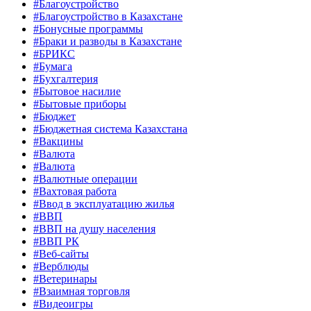
#Благоустройство
#Благоустройство в Казахстане
#Бонусные программы
#Браки и разводы в Казахстане
#БРИКС
#Бумага
#Бухгалтерия
#Бытовое насилие
#Бытовые приборы
#Бюджет
#Бюджетная система Казахстана
#Вакцины
#Валюта
#Валюта
#Валютные операции
#Вахтовая работа
#Ввод в эксплуатацию жилья
#ВВП
#ВВП на душу населения
#ВВП РК
#Веб-сайты
#Верблюды
#Ветеринары
#Взаимная торговля
#Видеоигры