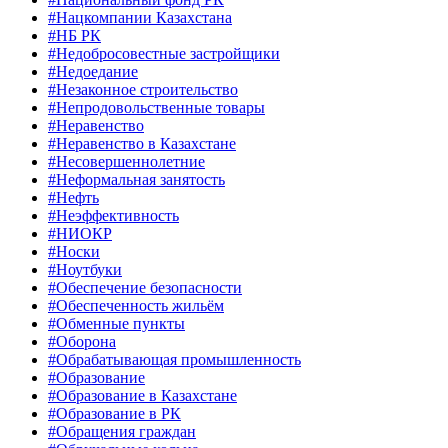
#Нацкомпании Казахстана
#НБ РК
#Недобросовестные застройщики
#Недоедание
#Незаконное строительство
#Непродовольственные товары
#Неравенство
#Неравенство в Казахстане
#Несовершеннолетние
#Неформальная занятость
#Нефть
#Неэффективность
#НИОКР
#Носки
#Ноутбуки
#Обеспечение безопасности
#Обеспеченность жильём
#Обменные пункты
#Оборона
#Обрабатывающая промышленность
#Образование
#Образование в Казахстане
#Образование в РК
#Обращения граждан