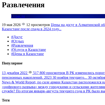
Развлечения
Отрасли
19 мая 2026
12 просмотров
Цены на досуг в Алматинской обл
Казахстане после спада в 2024 году...
#Досуг
#Отдых
#Развлечения
#Услуги в Казахстане
#Цены в Казахстане
Популярное
13 декабря 2022
517 800 просмотров
В РК изменились порог
пенсионных накоплений. 2023 30 ноября текущего...
30 октября
News & World Report, по силе армии Казахстан расположился на
«цифрового разрыва» между городскими и сельскими жителями
службе?
По итогам января–августа текущего года в РК было вы
Теги