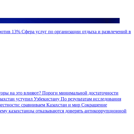
против 13%
Сфера услуг по организации отдыха и развлечений в
торы на это влияют?
Пороги минимальной достаточности
азахстан уступил Узбекистану
По результатам исследования
местности: сравниваем Казахстан и мир
Сокращение
ему казахстанцы отказываются доверять антикоррупционной