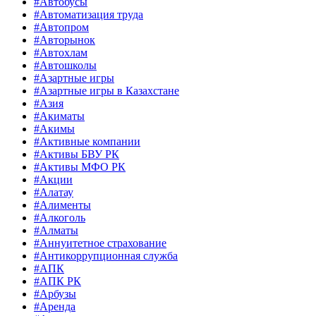
#Автобусы
#Автоматизация труда
#Автопром
#Авторынок
#Автохлам
#Автошколы
#Азартные игры
#Азартные игры в Казахстане
#Азия
#Акиматы
#Акимы
#Активные компании
#Активы БВУ РК
#Активы МФО РК
#Акции
#Алатау
#Алименты
#Алкоголь
#Алматы
#Аннуитетное страхование
#Антикоррупционная служба
#АПК
#АПК РК
#Арбузы
#Аренда