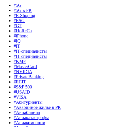
#5G
#5G в РК
#E-Shoping
#ESG
#G7
#HoReCa
#iPhone
#IQ
#IT
#IT-специалисты
#IT-специалисты
#KMF
#MasterCard
#NVIDIA
#PrivateBanking
#REIT
#S&P 500
#USAID
#VISA
#Абитуриенты
#Аварийное жильё в РК
#Авиабилеты
#Авиакатастрофы
#Авиакомпании