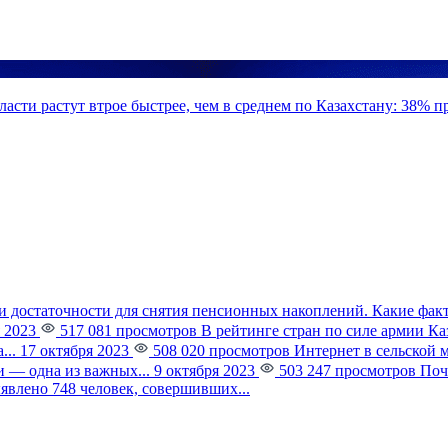
асти растут втрое быстрее, чем в среднем по Казахстану: 38% 
и достаточности для снятия пенсионных накоплений. Какие фак
 2023
517 081 просмотров
В рейтинге стран по силе армии К
...
17 октября 2023
508 020 просмотров
Интернет в сельской 
 — одна из важных...
9 октября 2023
503 247 просмотров
Поч
явлено 748 человек, совершивших...