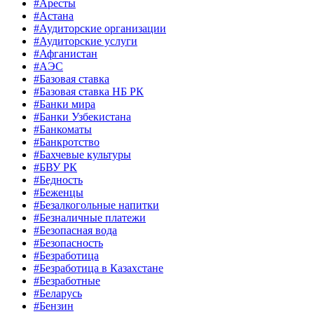
#Аресты
#Астана
#Аудиторские организации
#Аудиторские услуги
#Афганистан
#АЭС
#Базовая ставка
#Базовая ставка НБ РК
#Банки мира
#Банки Узбекистана
#Банкоматы
#Банкротство
#Бахчевые культуры
#БВУ РК
#Бедность
#Беженцы
#Безалкогольные напитки
#Безналичные платежи
#Безопасная вода
#Безопасность
#Безработица
#Безработица в Казахстане
#Безработные
#Беларусь
#Бензин