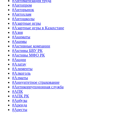
#Автоматизация труда
#Автопром
#Авторынок
#Автохлам
#Автошколы
#Азартные игры
#Азартные игры в Казахстане
#Азия
#Акиматы
#Акимы
#Активные компании
#Активы БВУ РК
#Активы МФО РК
#Акции
#Алатау
#Алименты
#Алкоголь
#Алматы
#Аннуитетное страхование
#Антикоррупционная служба
#АПК
#АПК РК
#Арбузы
#Аренда
#Аресты