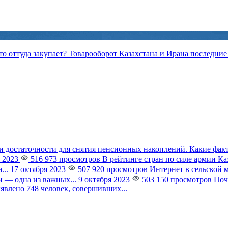
то оттуда закупает?
Товарооборот Казахстана и Ирана последние 
и достаточности для снятия пенсионных накоплений. Какие фак
 2023
516 973 просмотров
В рейтинге стран по силе армии К
...
17 октября 2023
507 920 просмотров
Интернет в сельской 
 — одна из важных...
9 октября 2023
503 150 просмотров
Поч
явлено 748 человек, совершивших...