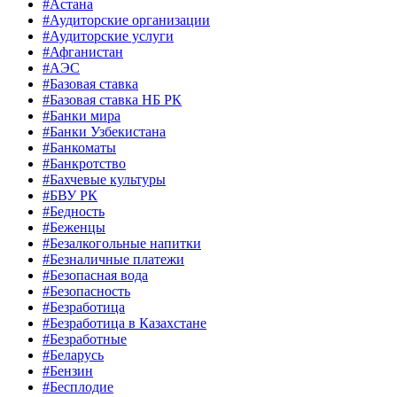
#Астана
#Аудиторские организации
#Аудиторские услуги
#Афганистан
#АЭС
#Базовая ставка
#Базовая ставка НБ РК
#Банки мира
#Банки Узбекистана
#Банкоматы
#Банкротство
#Бахчевые культуры
#БВУ РК
#Бедность
#Беженцы
#Безалкогольные напитки
#Безналичные платежи
#Безопасная вода
#Безопасность
#Безработица
#Безработица в Казахстане
#Безработные
#Беларусь
#Бензин
#Бесплодие