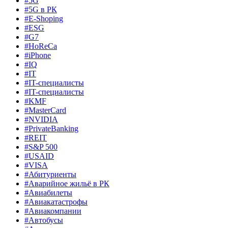
#5G
#5G в РК
#E-Shoping
#ESG
#G7
#HoReCa
#iPhone
#IQ
#IT
#IT-специалисты
#IT-специалисты
#KMF
#MasterCard
#NVIDIA
#PrivateBanking
#REIT
#S&P 500
#USAID
#VISA
#Абитуриенты
#Аварийное жильё в РК
#Авиабилеты
#Авиакатастрофы
#Авиакомпании
#Автобусы