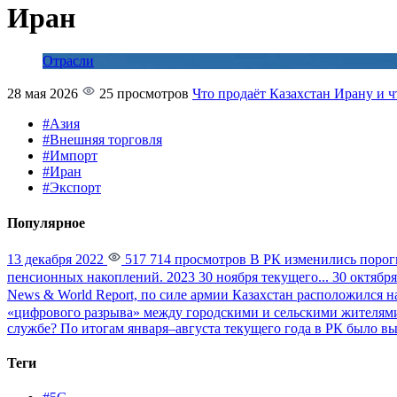
Иран
Отрасли
28 мая 2026
25 просмотров
Что продаёт Казахстан Ирану и ч
#Азия
#Внешняя торговля
#Импорт
#Иран
#Экспорт
Популярное
13 декабря 2022
517 714 просмотров
В РК изменились порог
пенсионных накоплений. 2023 30 ноября текущего...
30 октября
News & World Report, по силе армии Казахстан расположился на
«цифрового разрыва» между городскими и сельскими жителями
службе?
По итогам января–августа текущего года в РК было вы
Теги