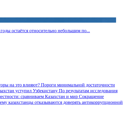
годы остаётся относительно небольшим по...
торы на это влияют?
Пороги минимальной достаточности
азахстан уступил Узбекистану
По результатам исследования
местности: сравниваем Казахстан и мир
Сокращение
ему казахстанцы отказываются доверять антикоррупционной