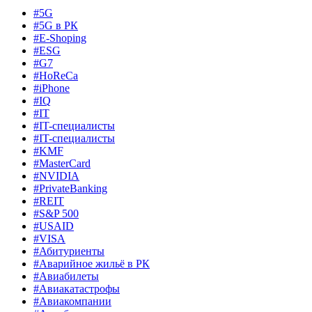
#5G
#5G в РК
#E-Shoping
#ESG
#G7
#HoReCa
#iPhone
#IQ
#IT
#IT-специалисты
#IT-специалисты
#KMF
#MasterCard
#NVIDIA
#PrivateBanking
#REIT
#S&P 500
#USAID
#VISA
#Абитуриенты
#Аварийное жильё в РК
#Авиабилеты
#Авиакатастрофы
#Авиакомпании