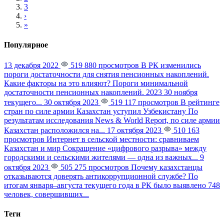
3
›
»
Популярное
13 декабря 2022
519 880 просмотров
В РК изменились
пороги достаточности для снятия пенсионных накоплений.
Какие факторы на это влияют?
Пороги минимальной
достаточности пенсионных накоплений. 2023 30 ноября
текущего...
30 октября 2023
519 117 просмотров
В рейтинге
стран по силе армии Казахстан уступил Узбекистану
По
результатам исследования News & World Report, по силе армии
Казахстан расположился на...
17 октября 2023
510 163
просмотров
Интернет в сельской местности: сравниваем
Казахстан и мир
Сокращение «цифрового разрыва» между
городскими и сельскими жителями — одна из важных...
9
октября 2023
505 275 просмотров
Почему казахстанцы
отказываются доверять антикоррупционной службе?
По
итогам января–августа текущего года в РК было выявлено 748
человек, совершивших...
Теги