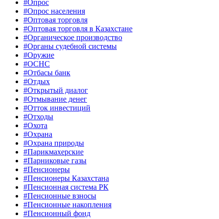
#Опрос
#Опрос населения
#Оптовая торговля
#Оптовая торговля в Казахстане
#Органическое производство
#Органы судебной системы
#Оружие
#ОСНС
#Отбасы банк
#Отдых
#Открытый диалог
#Отмывание денег
#Отток инвестиций
#Отходы
#Охота
#Охрана
#Охрана природы
#Парикмахерские
#Парниковые газы
#Пенсионеры
#Пенсионеры Казахстана
#Пенсионная система РК
#Пенсионные взносы
#Пенсионные накопления
#Пенсионный фонд