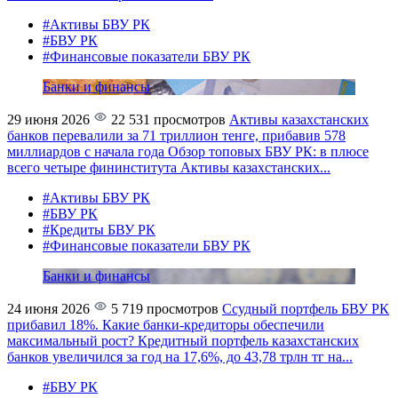
#Активы БВУ РК
#БВУ РК
#Финансовые показатели БВУ РК
Банки и финансы
29 июня 2026
22 531 просмотров
Активы казахстанских
банков перевалили за 71 триллион тенге, прибавив 578
миллиардов с начала года
Обзор топовых БВУ РК: в плюсе
всего четыре фининститута Активы казахстанских...
#Активы БВУ РК
#БВУ РК
#Кредиты БВУ РК
#Финансовые показатели БВУ РК
Банки и финансы
24 июня 2026
5 719 просмотров
Ссудный портфель БВУ РК
прибавил 18%. Какие банки-кредиторы обеспечили
максимальный рост?
Кредитный портфель казахстанских
банков увеличился за год на 17,6%, до 43,78 трлн тг на...
#БВУ РК