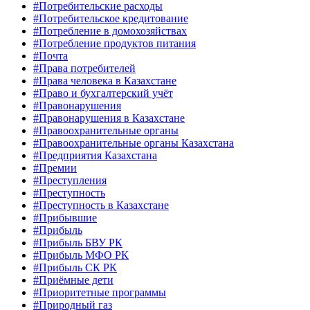
#Потребительские расходы
#Потребительское кредитование
#Потребление в домохозяйствах
#Потребление продуктов питания
#Почта
#Права потребителей
#Права человека в Казахстане
#Право и бухгалтерский учёт
#Правонарушения
#Правонарушения в Казахстане
#Правоохранительные органы
#Правоохранительные органы Казахстана
#Предприятия Казахстана
#Премии
#Преступления
#Преступность
#Преступность в Казахстане
#Прибывшие
#Прибыль
#Прибыль БВУ РК
#Прибыль МФО РК
#Прибыль СК РК
#Приёмные дети
#Приоритетные программы
#Природный газ