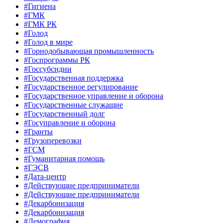
#Гигиена
#ГМК
#ГМК РК
#Голод
#Голод в мире
#Горнодобывающая промышленность
#Госпрограммы РК
#Госсубсидии
#Государственная поддержка
#Государственное регулирование
#Государственное управление и оборона
#Государственные служащие
#Государственный долг
#Госуправление и оборона
#Гранты
#Грузоперевозки
#ГСМ
#Гуманитарная помощь
#ГЭСВ
#Дата-центр
#Действующие предприниматели
#Действующие предприниматели
#Декарбонизация
#Декарбонизация
#Демография