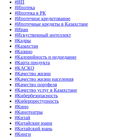
#ИП
#Ипотека
#Ипотека в РК
#Ипотечное кредитование
#Ипотечные кредиты в Казахстане
#Иран
#Искуственный интеллект
#Кадры
#Казахстан
#Казино
#Калорийность и недоедание
#Карта продукта
#КАСКО
#Качество жизни
#Качество жизни населения
#Качество портфеля
#Качество услуг в Казахстане
#Кибербезопасность
#Киберпреступность
#Кино
#Кинотеатры
#Китай
#Китайские юани
#Китайский юань
#Книги