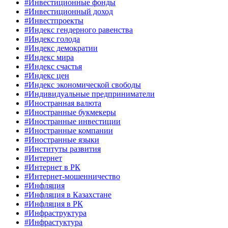
#Инвестиционные фонды
#Инвестиционный доход
#Инвестпроекты
#Индекс гендерного равенства
#Индекс голода
#Индекс демократии
#Индекс мира
#Индекс счастья
#Индекс цен
#Индекс экономической свободы
#Индивидуальные предприниматели
#Иностранная валюта
#Иностранные букмекеры
#Иностранные инвестиции
#Иностранные компании
#Иностранные языки
#Институты развития
#Интернет
#Интернет в РК
#Интернет-мошенничество
#Инфляция
#Инфляция в Казахстане
#Инфляция в РК
#Инфраструктура
#Инфрастуктура