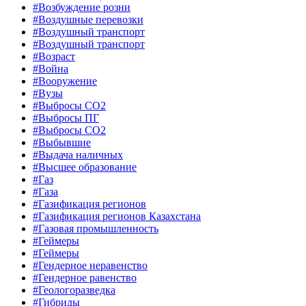
#Возбуждение розни
#Воздушные перевозки
#Воздушный транспорт
#Воздушный транспорт
#Возраст
#Война
#Вооружение
#Вузы
#Выбросы CO2
#Выбросы ПГ
#Выбросы СО2
#Выбывшие
#Выдача наличных
#Высшее образование
#Газ
#Газа
#Газификация регионов
#Газификация регионов Казахстана
#Газовая промышленность
#Геймеры
#Геймеры
#Гендерное неравенство
#Гендерное равенство
#Геологоразведка
#Гибриды