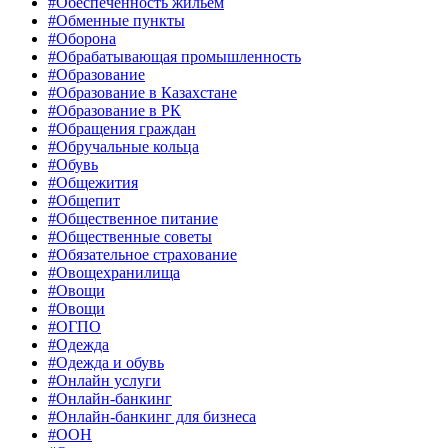
#Обеспеченность жильём
#Обменные пункты
#Оборона
#Обрабатывающая промышленность
#Образование
#Образование в Казахстане
#Образование в РК
#Обращения граждан
#Обручальные кольца
#Обувь
#Общежития
#Общепит
#Общественное питание
#Общественные советы
#Обязательное страхование
#Овощехранилища
#Овощи
#Овощи
#ОГПО
#Одежда
#Одежда и обувь
#Онлайн услуги
#Онлайн-банкинг
#Онлайн-банкинг для бизнеса
#ООН