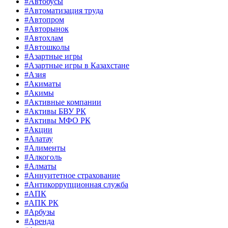
#Автобусы
#Автоматизация труда
#Автопром
#Авторынок
#Автохлам
#Автошколы
#Азартные игры
#Азартные игры в Казахстане
#Азия
#Акиматы
#Акимы
#Активные компании
#Активы БВУ РК
#Активы МФО РК
#Акции
#Алатау
#Алименты
#Алкоголь
#Алматы
#Аннуитетное страхование
#Антикоррупционная служба
#АПК
#АПК РК
#Арбузы
#Аренда