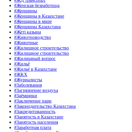
#ЖД транспорт
#Женская безработица
#Женщины
#Женщины в Казахстане
#Женщины в мире
#Женщины Казахстана
#Жеті қазына
#Животноводство
#Животные
#Жилищное строительство
#Жилищное строительство
#Жилищный вопрос
#Жильё
#Жильё в Казахстане
#ЖКХ
#Журналисты
#Заболевания
#Загрязнение воздуха
#Заёмщики
#Заключение пари
#Законодательство Казахстана
#Закредитованность
#Занятость в Казахстане
#Занятость населения
#Заработная плата