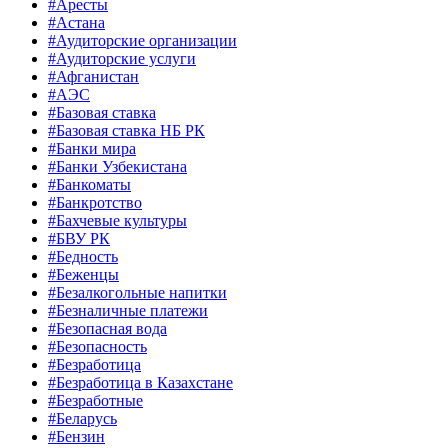
#Аресты
#Астана
#Аудиторские организации
#Аудиторские услуги
#Афганистан
#АЭС
#Базовая ставка
#Базовая ставка НБ РК
#Банки мира
#Банки Узбекистана
#Банкоматы
#Банкротство
#Бахчевые культуры
#БВУ РК
#Бедность
#Беженцы
#Безалкогольные напитки
#Безналичные платежи
#Безопасная вода
#Безопасность
#Безработица
#Безработица в Казахстане
#Безработные
#Беларусь
#Бензин