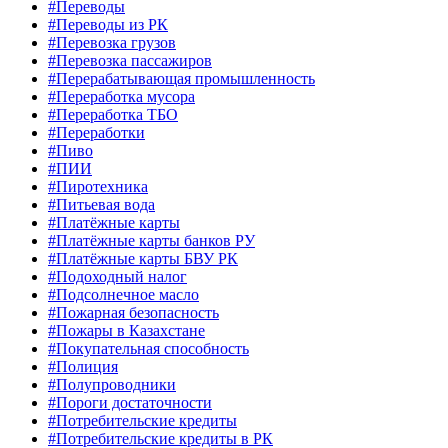
#Переводы
#Переводы из РК
#Перевозка грузов
#Перевозка пассажиров
#Перерабатывающая промышленность
#Переработка мусора
#Переработка ТБО
#Переработки
#Пиво
#ПИИ
#Пиротехника
#Питьевая вода
#Платёжные карты
#Платёжные карты банков РУ
#Платёжные карты БВУ РК
#Подоходный налог
#Подсолнечное масло
#Пожарная безопасность
#Пожары в Казахстане
#Покупательная способность
#Полиция
#Полупроводники
#Пороги достаточности
#Потребительские кредиты
#Потребительские кредиты в РК