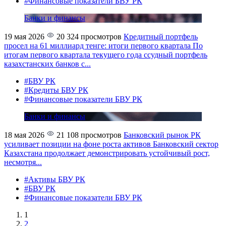
#Финансовые показатели БВУ РК
Банки и финансы
19 мая 2026
20 324 просмотров
Кредитный портфель
просел на 61 миллиард тенге: итоги первого квартала
По
итогам первого квартала текущего года ссудный портфель
казахстанских банков с...
#БВУ РК
#Кредиты БВУ РК
#Финансовые показатели БВУ РК
Банки и финансы
18 мая 2026
21 108 просмотров
Банковский рынок РК
усиливает позиции на фоне роста активов
Банковский сектор
Казахстана продолжает демонстрировать устойчивый рост,
несмотря...
#Активы БВУ РК
#БВУ РК
#Финансовые показатели БВУ РК
1
2