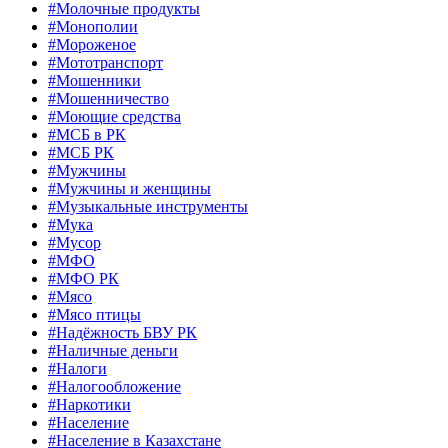
#Молочные продукты
#Монополии
#Мороженое
#Мототранспорт
#Мошенники
#Мошенничество
#Моющие средства
#МСБ в РК
#МСБ РК
#Мужчины
#Мужчины и женщины
#Музыкальные инструменты
#Мука
#Мусор
#МФО
#МФО РК
#Мясо
#Мясо птицы
#Надёжность БВУ РК
#Наличные деньги
#Налоги
#Налогообложение
#Наркотики
#Население
#Население в Казахстане