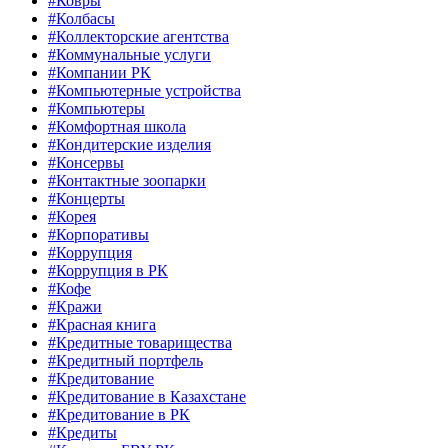
#Ковры
#Колбасы
#Коллекторские агентства
#Коммунальные услуги
#Компании РК
#Компьютерные устройства
#Компьютеры
#Комфортная школа
#Кондитерские изделия
#Консервы
#Контактные зоопарки
#Концерты
#Корея
#Корпоративы
#Коррупция
#Коррупция в РК
#Кофе
#Кражи
#Красная книга
#Кредитные товарищества
#Кредитный портфель
#Кредитование
#Кредитование в Казахстане
#Кредитование в РК
#Кредиты