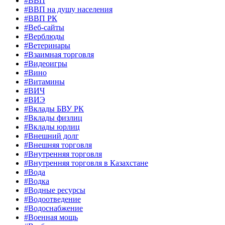
#ВВП
#ВВП на душу населения
#ВВП РК
#Веб-сайты
#Верблюды
#Ветеринары
#Взаимная торговля
#Видеоигры
#Вино
#Витамины
#ВИЧ
#ВИЭ
#Вклады БВУ РК
#Вклады физлиц
#Вклады юрлиц
#Внешний долг
#Внешняя торговля
#Внутренняя торговля
#Внутренняя торговля в Казахстане
#Вода
#Водка
#Водные ресурсы
#Водоотведение
#Водоснабжение
#Военная мощь