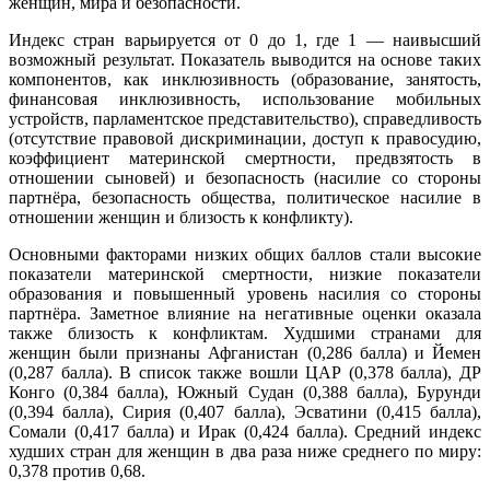
женщин, мира и безопасности.
Индекс стран варьируется от 0 до 1, где 1 — наивысший
возможный результат. Показатель выводится на основе таких
компонентов, как инклюзивность (образование, занятость,
финансовая инклюзивность, использование мобильных
устройств, парламентское представительство), справедливость
(отсутствие правовой дискриминации, доступ к правосудию,
коэффициент материнской смертности, предвзятость в
отношении сыновей) и безопасность (насилие со стороны
партнёра, безопасность общества, политическое насилие в
отношении женщин и близость к конфликту).
Основными факторами низких общих баллов стали высокие
показатели материнской смертности, низкие показатели
образования и повышенный уровень насилия со стороны
партнёра. Заметное влияние на негативные оценки оказала
также близость к конфликтам. Худшими странами для
женщин были признаны Афганистан (0,286 балла) и Йемен
(0,287 балла). В список также вошли ЦАР (0,378 балла), ДР
Конго (0,384 балла), Южный Судан (0,388 балла), Бурунди
(0,394 балла), Сирия (0,407 балла), Эсватини (0,415 балла),
Сомали (0,417 балла) и Ирак (0,424 балла). Средний индекс
худших стран для женщин в два раза ниже среднего по миру:
0,378 против 0,68.