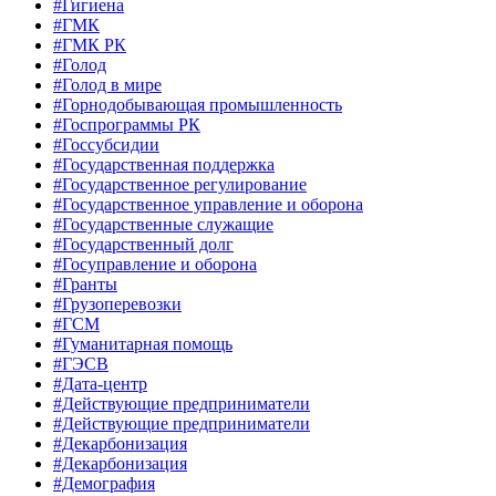
#Гигиена
#ГМК
#ГМК РК
#Голод
#Голод в мире
#Горнодобывающая промышленность
#Госпрограммы РК
#Госсубсидии
#Государственная поддержка
#Государственное регулирование
#Государственное управление и оборона
#Государственные служащие
#Государственный долг
#Госуправление и оборона
#Гранты
#Грузоперевозки
#ГСМ
#Гуманитарная помощь
#ГЭСВ
#Дата-центр
#Действующие предприниматели
#Действующие предприниматели
#Декарбонизация
#Декарбонизация
#Демография