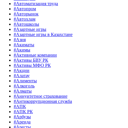
#Автоматизация труда
#Автопром
#Авторынок
#Автохлам
#Автошколы
#Азартные игры
#Азартные игры в Казахстане
#Азия
#Акиматы
#Акимы
#Активные компании
#Активы БВУ РК
#Активы МФО РК
#Акции
#Алатау
#Алименты
#Алкоголь
#Алматы
#Аннуитетное страхование
#Антикоррупционная служба
#АПК
#АПК РК
#Арбузы
#Аренда
#Аресты