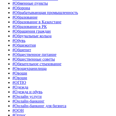
#Обменные пункты
#Оборона
#Обрабатывающая промышленность
#Образование
#Образование в Казахстане
#Образование в РК
#Обращения граждан
#Обручальные кольца
#Обувь
#Общежития
#Общепит
#Общественное питание
#Общественные советы
#Обязательное страхование
#Овощехранилища
#Овощи
#Овощи
#ОГПО
#Одежда
#Одежда и обувь
#Онлайн услуги
#Онлайн-банкинг
#Онлайн-банкинг для бизнеса
#ООН
#Опрос