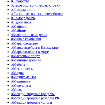
#Лекарства
#Лесоводство и лесозаготовки
#Лидеры роста
#Лизинг легковых автомобилей
#Ломбарды РК
#Лудомания
#Майнинг
#Майонез
#Макаронные изделия
#Малые компании
#Мараловодство
#Маркетплейсы в Казахстане
#Маркетплейсы в мире
#Массовый спорт
#Машиностроение
#Мебель
#Мегаполисы
#Медиа
#Медикаменты
#Медицина
#Медуслуги
#Медь
#Международные кредиты
#Международные резервы РК
#Международные услуги