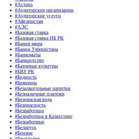
#Астана
#Аудиторские организации
#Аудиторские услуги
#Афганистан
#АЭС
#Базовая ставка
#Базовая ставка НБ РК
#Банки мира
#Банки Узбекистана
#Банкоматы
#Банкротство
#Бахчевые культуры
#БВУ РК
#Бедность
#Беженцы
#Безалкогольные напитки
#Безналичные платежи
#Безопасная вода
#Безопасность
#Безработица
#Безработица в Казахстане
#Безработные
#Беларусь
#Бензин
#Бесплодие