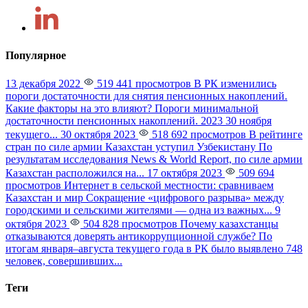
Популярное
13 декабря 2022
519 441 просмотров
В РК изменились
пороги достаточности для снятия пенсионных накоплений.
Какие факторы на это влияют?
Пороги минимальной
достаточности пенсионных накоплений. 2023 30 ноября
текущего...
30 октября 2023
518 692 просмотров
В рейтинге
стран по силе армии Казахстан уступил Узбекистану
По
результатам исследования News & World Report, по силе армии
Казахстан расположился на...
17 октября 2023
509 694
просмотров
Интернет в сельской местности: сравниваем
Казахстан и мир
Сокращение «цифрового разрыва» между
городскими и сельскими жителями — одна из важных...
9
октября 2023
504 828 просмотров
Почему казахстанцы
отказываются доверять антикоррупционной службе?
По
итогам января–августа текущего года в РК было выявлено 748
человек, совершивших...
Теги