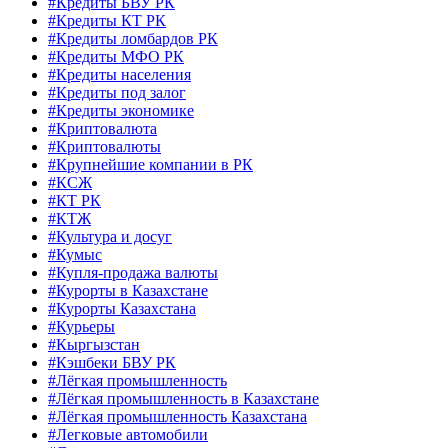
#Кредиты БВУ РК
#Кредиты КТ РК
#Кредиты ломбардов РК
#Кредиты МФО РК
#Кредиты населения
#Кредиты под залог
#Кредиты экономике
#Криптовалюта
#Криптовалюты
#Крупнейшие компании в РК
#КСЖ
#КТ РК
#КТЖ
#Культура и досуг
#Кумыс
#Купля-продажа валюты
#Курорты в Казахстане
#Курорты Казахстана
#Курьеры
#Кыргызстан
#Кэшбеки БВУ РК
#Лёгкая промышленность
#Лёгкая промышленность в Казахстане
#Лёгкая промышленность Казахстана
#Легковые автомобили