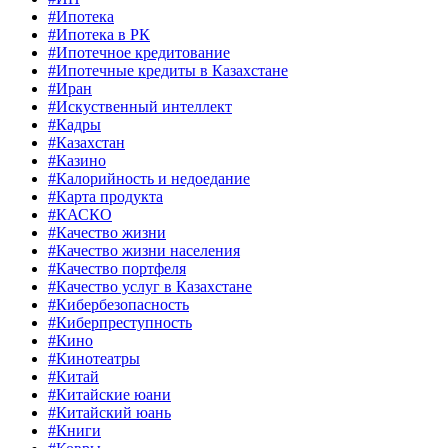
#Ипотека
#Ипотека в РК
#Ипотечное кредитование
#Ипотечные кредиты в Казахстане
#Иран
#Искуственный интеллект
#Кадры
#Казахстан
#Казино
#Калорийность и недоедание
#Карта продукта
#КАСКО
#Качество жизни
#Качество жизни населения
#Качество портфеля
#Качество услуг в Казахстане
#Кибербезопасность
#Киберпреступность
#Кино
#Кинотеатры
#Китай
#Китайские юани
#Китайский юань
#Книги