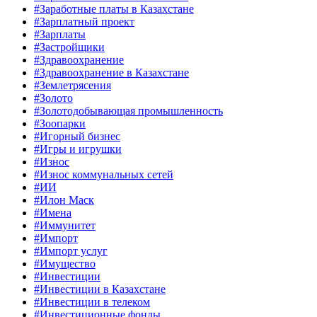
#Заработные платы в Казахстане
#Зарплатный проект
#Зарплаты
#Застройщики
#Здравоохранение
#Здравоохранение в Казахстане
#Землетрясения
#Золото
#Золотодобывающая промышленность
#Зоопарки
#Игорный бизнес
#Игры и игрушки
#Износ
#Износ коммунальных сетей
#ИИ
#Илон Маск
#Имена
#Иммунитет
#Импорт
#Импорт услуг
#Имущество
#Инвестиции
#Инвестиции в Казахстане
#Инвестиции в телеком
#Инвестиционные фонды