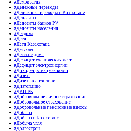
#Демократия
#Денежные переводы
#Денежные переводы в Казахстане
#Депозиты
#Депозиты банков РУ
#Депозиты населения
#Детдома
#Дети
#Дети Казахстана
#Детсады
#Детские дома
#Дефицит ученических мест
#Дефицит электроэнергии
#Дивиденды нацкомпаний
#Дизель
#Дизельное топливо
#Дизтопливо
#ДКП РК
#Добровольное личное страхование
#Добровольное страхование
#Добровольные пенсионные взносы
#Добыча
#Добыча в Казахстане
#Добыча угля
#Долгострои