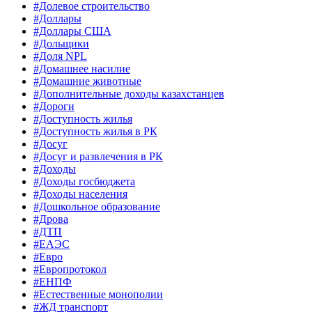
#Долевое строительство
#Доллары
#Доллары США
#Дольщики
#Доля NPL
#Домашнее насилие
#Домашние животные
#Дополнительные доходы казахстанцев
#Дороги
#Доступность жилья
#Доступность жилья в РК
#Досуг
#Досуг и развлечения в РК
#Доходы
#Доходы госбюджета
#Доходы населения
#Дошкольное образование
#Дрова
#ДТП
#ЕАЭС
#Евро
#Европротокол
#ЕНПФ
#Естественные монополии
#ЖД транспорт