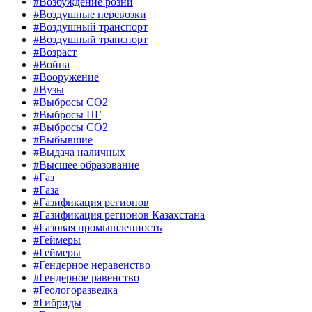
#Возбуждение розни
#Воздушные перевозки
#Воздушный транспорт
#Воздушный транспорт
#Возраст
#Война
#Вооружение
#Вузы
#Выбросы CO2
#Выбросы ПГ
#Выбросы СО2
#Выбывшие
#Выдача наличных
#Высшее образование
#Газ
#Газа
#Газификация регионов
#Газификация регионов Казахстана
#Газовая промышленность
#Геймеры
#Геймеры
#Гендерное неравенство
#Гендерное равенство
#Геологоразведка
#Гибриды