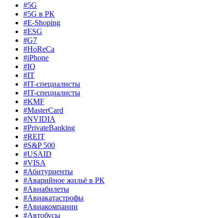
#5G
#5G в РК
#E-Shoping
#ESG
#G7
#HoReCa
#iPhone
#IQ
#IT
#IT-специалисты
#IT-специалисты
#KMF
#MasterCard
#NVIDIA
#PrivateBanking
#REIT
#S&P 500
#USAID
#VISA
#Абитуриенты
#Аварийное жильё в РК
#Авиабилеты
#Авиакатастрофы
#Авиакомпании
#Автобусы