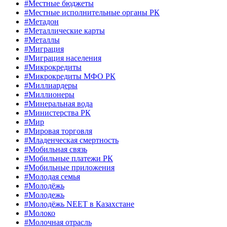
#Местные бюджеты
#Местные исполнительные органы РК
#Метадон
#Металлические карты
#Металлы
#Миграция
#Миграция населения
#Микрокредиты
#Микрокредиты МФО РК
#Миллиардеры
#Миллионеры
#Минеральная вода
#Министерства РК
#Мир
#Мировая торговля
#Младенческая смертность
#Мобильная связь
#Мобильные платежи РК
#Мобильные приложения
#Молодая семья
#Молодёжь
#Молодежь
#Молодёжь NEET в Казахстане
#Молоко
#Молочная отрасль