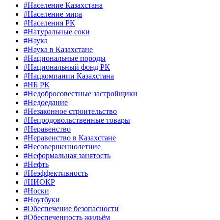
#Население Казахстана
#Население мира
#Населения РК
#Натуральные соки
#Наука
#Наука в Казахстане
#Национальные породы
#Национальный фонд РК
#Нацкомпании Казахстана
#НБ РК
#Недобросовестные застройщики
#Недоедание
#Незаконное строительство
#Непродовольственные товары
#Неравенство
#Неравенство в Казахстане
#Несовершеннолетние
#Неформальная занятость
#Нефть
#Неэффективность
#НИОКР
#Носки
#Ноутбуки
#Обеспечение безопасности
#Обеспеченность жильём