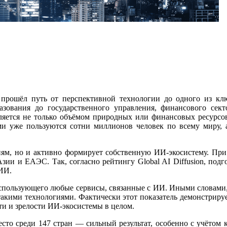
т прошёл путь от перспективной технологии до одного из к
азования до государственного управления, финансового се
яется не только объёмом природных или финансовых ресурсов
 уже пользуются сотни миллионов человек по всему миру, а
ям, но и активно формирует собственную ИИ-экосистему. При 
ии и ЕАЭС. Так, согласно рейтингу Global AI Diffusion, подг
ИИ.
т, использующего любые сервисы, связанные с ИИ. Иными слова
 такими технологиями. Фактически этот показатель демонстрируе
и и зрелости ИИ-экосистемы в целом.
место среди 147 стран — сильный результат, особенно с учётом 