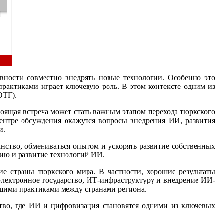
овности совместно внедрять новые технологии. Особенно это
рактиками играет ключевую роль. В этом контексте одним из
ОТГ).
тоящая встреча может стать важным этапом перехода тюркского
центре обсуждения окажутся вопросы внедрения ИИ, развития
и.
нство, обмениваться опытом и ускорять развитие собственных
ию и развитие технологий ИИ.
ие страны тюркского мира. В частности, хорошие результаты
электронное государство, ИТ-инфраструктуру и внедрение ИИ-
чшими практиками между странами региона.
ство, где ИИ и цифровизация становятся одними из ключевых