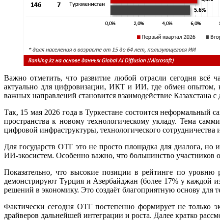
Важно отметить, что развитие любой отрасли сегодня всё ч
актуально для цифровизации, ИКТ и ИИ, где обмен опытом, 
важных направлений становится взаимодействие Казахстана с 
Так, 15 мая 2026 года в Туркестане состоится неформальный 
пространства к новому технологическому укладу. Тема самм
цифровой инфраструктуры, технологического сотрудничества 
Для государств ОТГ это не просто площадка для диалога, но
ИИ-экосистем. Особенно важно, что большинство участников 
Показательно, что высокие позиции в рейтинге по уровню р
демонстрируют Турция и Азербайджан (более 17% у каждой из
решений в экономику. Это создаёт благоприятную основу для 
Фактически сегодня ОТГ постепенно формирует не только эк
драйверов дальнейшей интеграции и роста. Далее кратко рассм