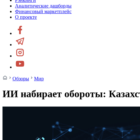
Рэнкинги
Аналитические дашборды
Финансовый маркетплейс
О проекте
Обзоры
Мир
ИИ набирает обороты: Казахс