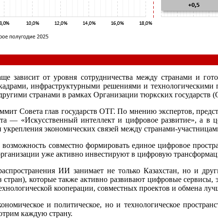
аще зависит от уровня сотрудничества между странами и гот
кадрами, инфраструктурными решениями и технологическими п
другими странами в рамках Организации тюркских государств (
саммит Совета глав государств ОТГ. По мнению экспертов, предс
ита — «Искусственный интеллект и цифровое развитие», а в 
и укрепления экономических связей между странами-участницам
 и возможность совместно формировать единое цифровое простра
организации уже активно инвестируют в цифровую трансформац
аспространения ИИ занимает не только Казахстан, но и друг
 стран), которые также активно развивают цифровые сервисы, 
технологической кооперации, совместных проектов и обмена лу
ономическое и политическое, но и технологическое простран
отрим каждую страну.