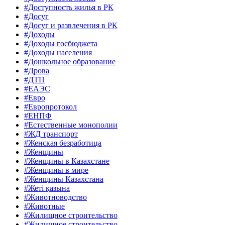
#Доступность жилья в РК
#Досуг
#Досуг и развлечения в РК
#Доходы
#Доходы госбюджета
#Доходы населения
#Дошкольное образование
#Дрова
#ДТП
#ЕАЭС
#Евро
#Европротокол
#ЕНПФ
#Естественные монополии
#ЖД транспорт
#Женская безработица
#Женщины
#Женщины в Казахстане
#Женщины в мире
#Женщины Казахстана
#Жеті қазына
#Животноводство
#Животные
#Жилищное строительство
#Жилищное строительство