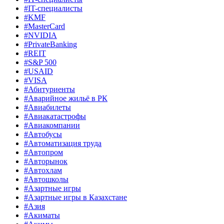
#IT-специалисты
#KMF
#MasterCard
#NVIDIA
#PrivateBanking
#REIT
#S&P 500
#USAID
#VISA
#Абитуриенты
#Аварийное жильё в РК
#Авиабилеты
#Авиакатастрофы
#Авиакомпании
#Автобусы
#Автоматизация труда
#Автопром
#Авторынок
#Автохлам
#Автошколы
#Азартные игры
#Азартные игры в Казахстане
#Азия
#Акиматы