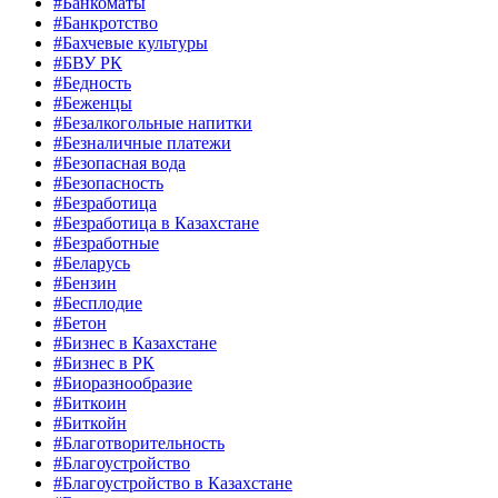
#Банкоматы
#Банкротство
#Бахчевые культуры
#БВУ РК
#Бедность
#Беженцы
#Безалкогольные напитки
#Безналичные платежи
#Безопасная вода
#Безопасность
#Безработица
#Безработица в Казахстане
#Безработные
#Беларусь
#Бензин
#Бесплодие
#Бетон
#Бизнес в Казахстане
#Бизнес в РК
#Биоразнообразие
#Биткоин
#Биткойн
#Благотворительность
#Благоустройство
#Благоустройство в Казахстане