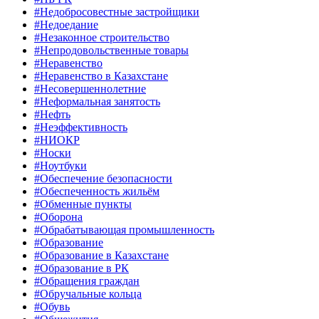
#Недобросовестные застройщики
#Недоедание
#Незаконное строительство
#Непродовольственные товары
#Неравенство
#Неравенство в Казахстане
#Несовершеннолетние
#Неформальная занятость
#Нефть
#Неэффективность
#НИОКР
#Носки
#Ноутбуки
#Обеспечение безопасности
#Обеспеченность жильём
#Обменные пункты
#Оборона
#Обрабатывающая промышленность
#Образование
#Образование в Казахстане
#Образование в РК
#Обращения граждан
#Обручальные кольца
#Обувь