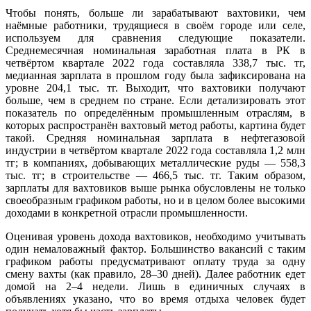
Чтобы понять, больше ли зарабатывают вахтовики, чем
наёмные работники, трудящиеся в своём городе или селе,
используем для сравнения следующие показатели.
Среднемесячная номинальная заработная плата в РК в
четвёртом квартале 2022 года составляла 338,7 тыс. тг,
медианная зарплата в прошлом году была зафиксирована на
уровне 204,1 тыс. тг. Выходит, что вахтовики получают
больше, чем в среднем по стране. Если детализировать этот
показатель по определённым промышленным отраслям, в
которых распространён вахтовый метод работы, картина будет
такой. Средняя номинальная зарплата в нефтегазовой
индустрии в четвёртом квартале 2022 года составляла 1,2 млн
тг; в компаниях, добывающих металлические руды — 558,3
тыс. тг; в строительстве — 466,5 тыс. тг. Таким образом,
зарплаты для вахтовиков выше рынка обусловлены не только
своеобразным графиком работы, но и в целом более высокими
доходами в конкретной отрасли промышленности.
Оценивая уровень дохода вахтовиков, необходимо учитывать
один немаловажный фактор. Большинство вакансий с таким
графиком работы предусматривают оплату труда за одну
смену вахты (как правило, 28–30 дней). Далее работник едет
домой на 2–4 недели. Лишь в единичных случаях в
объявлениях указано, что во время отдыха человек будет