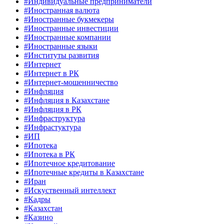
#Индивидуальные предприниматели
#Иностранная валюта
#Иностранные букмекеры
#Иностранные инвестиции
#Иностранные компании
#Иностранные языки
#Институты развития
#Интернет
#Интернет в РК
#Интернет-мошенничество
#Инфляция
#Инфляция в Казахстане
#Инфляция в РК
#Инфраструктура
#Инфрастуктура
#ИП
#Ипотека
#Ипотека в РК
#Ипотечное кредитование
#Ипотечные кредиты в Казахстане
#Иран
#Искуственный интеллект
#Кадры
#Казахстан
#Казино