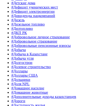
#Детские дома
#Дефицит ученических мест
#Дефицит электроэнергии
#Дивиденды нацкомпаний
#Дизель
#Дизельное топливо
#Дизтопливо
#ДКП РК
#Добровольное личное страхование
#Добровольное страхование
#Добровольные пенсионные взносы
#Добыча
#Добыча в Казахстане
#Добыча угля
#Долгострои
#Долевое строительство
#Доллары
#Доллары США
#Дольщики
#Доля NPL
#Домашнее насилие
#Домашние животные
#Дополнительные доходы казахстанцев
#Дороги
#Доступность жилья