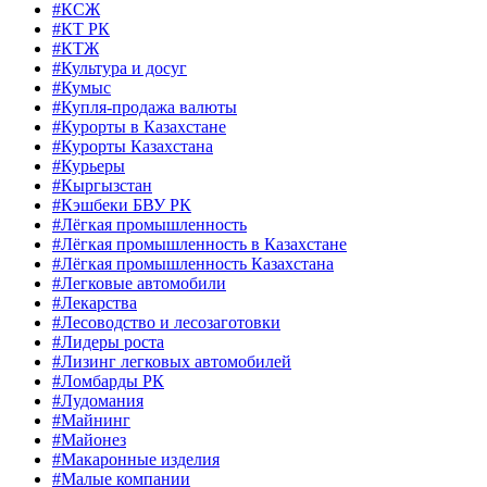
#КСЖ
#КТ РК
#КТЖ
#Культура и досуг
#Кумыс
#Купля-продажа валюты
#Курорты в Казахстане
#Курорты Казахстана
#Курьеры
#Кыргызстан
#Кэшбеки БВУ РК
#Лёгкая промышленность
#Лёгкая промышленность в Казахстане
#Лёгкая промышленность Казахстана
#Легковые автомобили
#Лекарства
#Лесоводство и лесозаготовки
#Лидеры роста
#Лизинг легковых автомобилей
#Ломбарды РК
#Лудомания
#Майнинг
#Майонез
#Макаронные изделия
#Малые компании