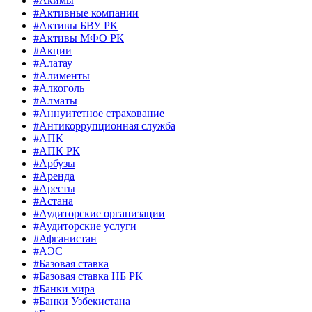
#Акимы
#Активные компании
#Активы БВУ РК
#Активы МФО РК
#Акции
#Алатау
#Алименты
#Алкоголь
#Алматы
#Аннуитетное страхование
#Антикоррупционная служба
#АПК
#АПК РК
#Арбузы
#Аренда
#Аресты
#Астана
#Аудиторские организации
#Аудиторские услуги
#Афганистан
#АЭС
#Базовая ставка
#Базовая ставка НБ РК
#Банки мира
#Банки Узбекистана