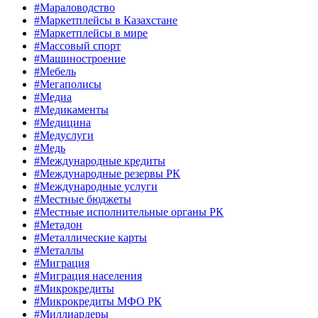
#Мараловодство
#Маркетплейсы в Казахстане
#Маркетплейсы в мире
#Массовый спорт
#Машиностроение
#Мебель
#Мегаполисы
#Медиа
#Медикаменты
#Медицина
#Медуслуги
#Медь
#Международные кредиты
#Международные резервы РК
#Международные услуги
#Местные бюджеты
#Местные исполнительные органы РК
#Метадон
#Металлические карты
#Металлы
#Миграция
#Миграция населения
#Микрокредиты
#Микрокредиты МФО РК
#Миллиардеры