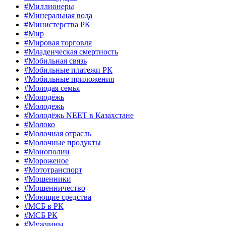
#Миллионеры
#Минеральная вода
#Министерства РК
#Мир
#Мировая торговля
#Младенческая смертность
#Мобильная связь
#Мобильные платежи РК
#Мобильные приложения
#Молодая семья
#Молодёжь
#Молодежь
#Молодёжь NEET в Казахстане
#Молоко
#Молочная отрасль
#Молочные продукты
#Монополии
#Мороженое
#Мототранспорт
#Мошенники
#Мошенничество
#Моющие средства
#МСБ в РК
#МСБ РК
#Мужчины