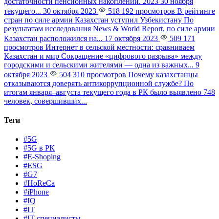
достаточности пенсионных накоплений. 2023 30 ноября
текущего...
30 октября 2023
518 192 просмотров
В рейтинге
стран по силе армии Казахстан уступил Узбекистану
По
результатам исследования News & World Report, по силе армии
Казахстан расположился на...
17 октября 2023
509 171
просмотров
Интернет в сельской местности: сравниваем
Казахстан и мир
Сокращение «цифрового разрыва» между
городскими и сельскими жителями — одна из важных...
9
октября 2023
504 310 просмотров
Почему казахстанцы
отказываются доверять антикоррупционной службе?
По
итогам января–августа текущего года в РК было выявлено 748
человек, совершивших...
Теги
#5G
#5G в РК
#E-Shoping
#ESG
#G7
#HoReCa
#iPhone
#IQ
#IT
#IT-специалисты