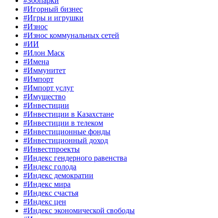
#Зоопарки
#Игорный бизнес
#Игры и игрушки
#Износ
#Износ коммунальных сетей
#ИИ
#Илон Маск
#Имена
#Иммунитет
#Импорт
#Импорт услуг
#Имущество
#Инвестиции
#Инвестиции в Казахстане
#Инвестиции в телеком
#Инвестиционные фонды
#Инвестиционный доход
#Инвестпроекты
#Индекс гендерного равенства
#Индекс голода
#Индекс демократии
#Индекс мира
#Индекс счастья
#Индекс цен
#Индекс экономической свободы