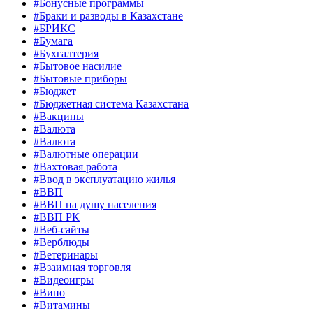
#Бонусные программы
#Браки и разводы в Казахстане
#БРИКС
#Бумага
#Бухгалтерия
#Бытовое насилие
#Бытовые приборы
#Бюджет
#Бюджетная система Казахстана
#Вакцины
#Валюта
#Валюта
#Валютные операции
#Вахтовая работа
#Ввод в эксплуатацию жилья
#ВВП
#ВВП на душу населения
#ВВП РК
#Веб-сайты
#Верблюды
#Ветеринары
#Взаимная торговля
#Видеоигры
#Вино
#Витамины