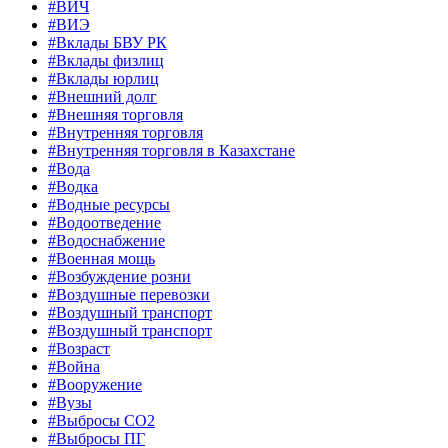
#ВИЧ
#ВИЭ
#Вклады БВУ РК
#Вклады физлиц
#Вклады юрлиц
#Внешний долг
#Внешняя торговля
#Внутренняя торговля
#Внутренняя торговля в Казахстане
#Вода
#Водка
#Водные ресурсы
#Водоотведение
#Водоснабжение
#Военная мощь
#Возбуждение розни
#Воздушные перевозки
#Воздушный транспорт
#Воздушный транспорт
#Возраст
#Война
#Вооружение
#Вузы
#Выбросы CO2
#Выбросы ПГ