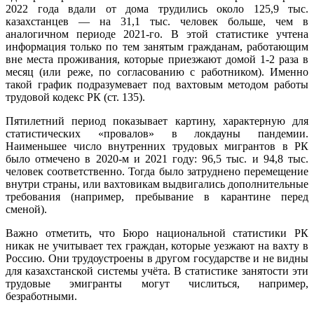
2022 года вдали от дома трудились около 125,9 тыс.
казахстанцев — на 31,1 тыс. человек больше, чем в
аналогичном периоде 2021-го. В этой статистике учтена
информация только по тем занятым гражданам, работающим
вне места проживания, которые приезжают домой 1-2 раза в
месяц (или реже, по согласованию с работником). Именно
такой график подразумевает под вахтовым методом работы
трудовой кодекс РК (ст. 135).
Пятилетний период показывает картину, характерную для
статистических «провалов» в локдауны пандемии.
Наименьшее число внутренних трудовых мигрантов в РК
было отмечено в 2020-м и 2021 году: 96,5 тыс. и 94,8 тыс.
человек соответственно. Тогда было затруднено перемещение
внутри страны, или вахтовикам выдвигались дополнительные
требования (например, пребывание в карантине перед
сменой).
Важно отметить, что Бюро национальной статистики РК
никак не учитывает тех граждан, которые уезжают на вахту в
Россию. Они трудоустроены в другом государстве и не видны
для казахстанской системы учёта. В статистике занятости эти
трудовые эмигранты могут числиться, например,
безработными.