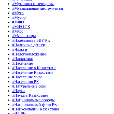
#Мужчины и женщины
#Музыкальные инструменты
#Мука
#Мусор
#МФО
#МФО РК
#Мясо
#Мясо птицы
#Надёжность БВУ РК
#Наличные деньги
#Налоги
#Налогообложение
#Наркотики
#Население
#Население в Казахстане
#Население Казахстана
#Население мира
#Населения РК
#Натуральные соки
#Наука
#Наука в Казахстане
#Национальные породы
#Национальный фонд РК
#Нацкомпании Казахстана
#НБ РК