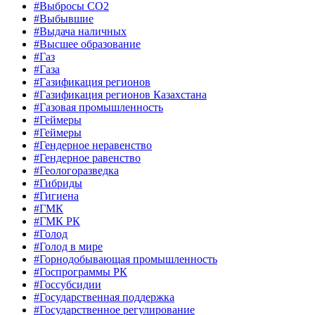
#Выбросы СО2
#Выбывшие
#Выдача наличных
#Высшее образование
#Газ
#Газа
#Газификация регионов
#Газификация регионов Казахстана
#Газовая промышленность
#Геймеры
#Геймеры
#Гендерное неравенство
#Гендерное равенство
#Геологоразведка
#Гибриды
#Гигиена
#ГМК
#ГМК РК
#Голод
#Голод в мире
#Горнодобывающая промышленность
#Госпрограммы РК
#Госсубсидии
#Государственная поддержка
#Государственное регулирование