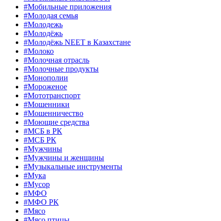
#Мобильные приложения
#Молодая семья
#Молодежь
#Молодёжь
#Молодёжь NEET в Казахстане
#Молоко
#Молочная отрасль
#Молочные продукты
#Монополии
#Мороженое
#Мототранспорт
#Мошенники
#Мошенничество
#Моющие средства
#МСБ в РК
#МСБ РК
#Мужчины
#Мужчины и женщины
#Музыкальные инструменты
#Мука
#Мусор
#МФО
#МФО РК
#Мясо
#Мясо птицы