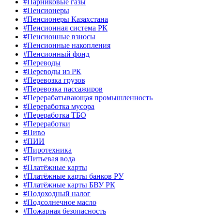
#Парниковые газы
#Пенсионеры
#Пенсионеры Казахстана
#Пенсионная система РК
#Пенсионные взносы
#Пенсионные накопления
#Пенсионный фонд
#Переводы
#Переводы из РК
#Перевозка грузов
#Перевозка пассажиров
#Перерабатывающая промышленность
#Переработка мусора
#Переработка ТБО
#Переработки
#Пиво
#ПИИ
#Пиротехника
#Питьевая вода
#Платёжные карты
#Платёжные карты банков РУ
#Платёжные карты БВУ РК
#Подоходный налог
#Подсолнечное масло
#Пожарная безопасность