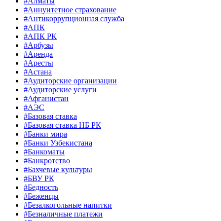
#Алматы
#Аннуитетное страхование
#Антикоррупционная служба
#АПК
#АПК РК
#Арбузы
#Аренда
#Аресты
#Астана
#Аудиторские организации
#Аудиторские услуги
#Афганистан
#АЭС
#Базовая ставка
#Базовая ставка НБ РК
#Банки мира
#Банки Узбекистана
#Банкоматы
#Банкротство
#Бахчевые культуры
#БВУ РК
#Бедность
#Беженцы
#Безалкогольные напитки
#Безналичные платежи