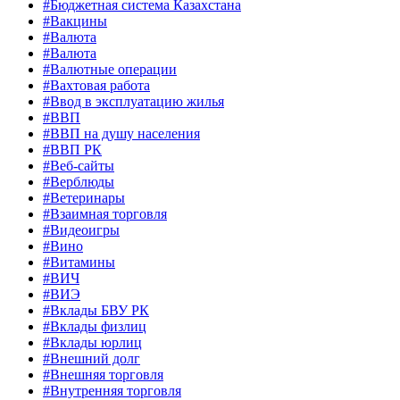
#Бюджетная система Казахстана
#Вакцины
#Валюта
#Валюта
#Валютные операции
#Вахтовая работа
#Ввод в эксплуатацию жилья
#ВВП
#ВВП на душу населения
#ВВП РК
#Веб-сайты
#Верблюды
#Ветеринары
#Взаимная торговля
#Видеоигры
#Вино
#Витамины
#ВИЧ
#ВИЭ
#Вклады БВУ РК
#Вклады физлиц
#Вклады юрлиц
#Внешний долг
#Внешняя торговля
#Внутренняя торговля