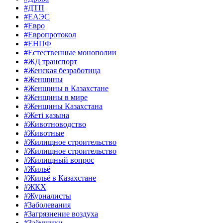
#ДТП
#ЕАЭС
#Евро
#Европротокол
#ЕНПФ
#Естественные монополии
#ЖД транспорт
#Женская безработица
#Женщины
#Женщины в Казахстане
#Женщины в мире
#Женщины Казахстана
#Жеті қазына
#Животноводство
#Животные
#Жилищное строительство
#Жилищное строительство
#Жилищный вопрос
#Жильё
#Жильё в Казахстане
#ЖКХ
#Журналисты
#Заболевания
#Загрязнение воздуха
#Заёмщики