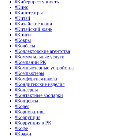
#Киберпреступность
#Кино
#Кинотеатры
#Китай
#Китайские юани
#Китайский юань
#Книги
#Ковры
#Колбасы
#Коллекторские агентства
#Коммунальные услуги
#Компании РК
#Компьютерные устройства
#Компьютеры
#Комфортная школа
#Кондитерские изделия
#Консервы
#Контактные зоопарки
#Концерты
#Корея
#Корпоративы
#Коррупция
#Коррупция в РК
#Кофе
#Кражи