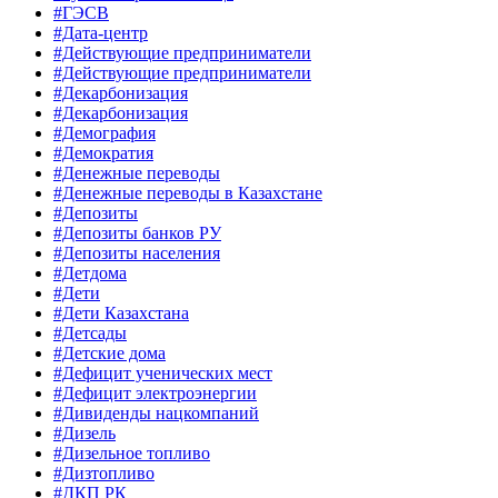
#ГЭСВ
#Дата-центр
#Действующие предприниматели
#Действующие предприниматели
#Декарбонизация
#Декарбонизация
#Демография
#Демократия
#Денежные переводы
#Денежные переводы в Казахстане
#Депозиты
#Депозиты банков РУ
#Депозиты населения
#Детдома
#Дети
#Дети Казахстана
#Детсады
#Детские дома
#Дефицит ученических мест
#Дефицит электроэнергии
#Дивиденды нацкомпаний
#Дизель
#Дизельное топливо
#Дизтопливо
#ДКП РК