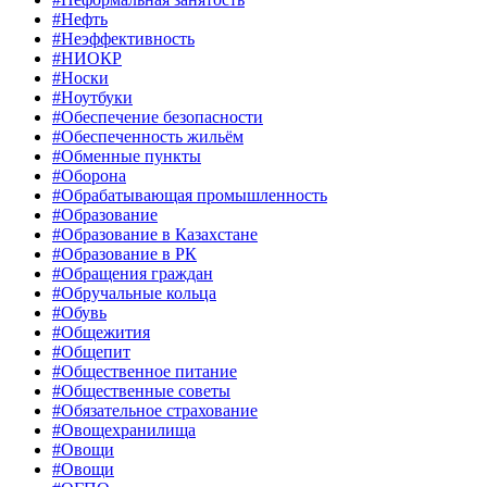
#Нефть
#Неэффективность
#НИОКР
#Носки
#Ноутбуки
#Обеспечение безопасности
#Обеспеченность жильём
#Обменные пункты
#Оборона
#Обрабатывающая промышленность
#Образование
#Образование в Казахстане
#Образование в РК
#Обращения граждан
#Обручальные кольца
#Обувь
#Общежития
#Общепит
#Общественное питание
#Общественные советы
#Обязательное страхование
#Овощехранилища
#Овощи
#Овощи