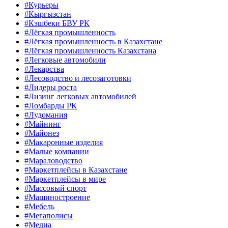
#Курьеры
#Кыргызстан
#Кэшбеки БВУ РК
#Лёгкая промышленность
#Лёгкая промышленность в Казахстане
#Лёгкая промышленность Казахстана
#Легковые автомобили
#Лекарства
#Лесоводство и лесозаготовки
#Лидеры роста
#Лизинг легковых автомобилей
#Ломбарды РК
#Лудомания
#Майнинг
#Майонез
#Макаронные изделия
#Малые компании
#Мараловодство
#Маркетплейсы в Казахстане
#Маркетплейсы в мире
#Массовый спорт
#Машиностроение
#Мебель
#Мегаполисы
#Медиа