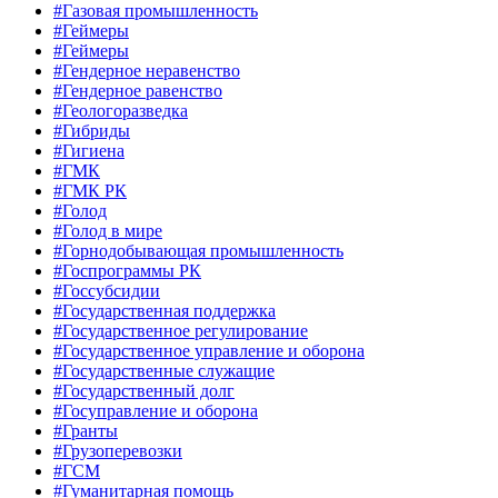
#Газовая промышленность
#Геймеры
#Геймеры
#Гендерное неравенство
#Гендерное равенство
#Геологоразведка
#Гибриды
#Гигиена
#ГМК
#ГМК РК
#Голод
#Голод в мире
#Горнодобывающая промышленность
#Госпрограммы РК
#Госсубсидии
#Государственная поддержка
#Государственное регулирование
#Государственное управление и оборона
#Государственные служащие
#Государственный долг
#Госуправление и оборона
#Гранты
#Грузоперевозки
#ГСМ
#Гуманитарная помощь