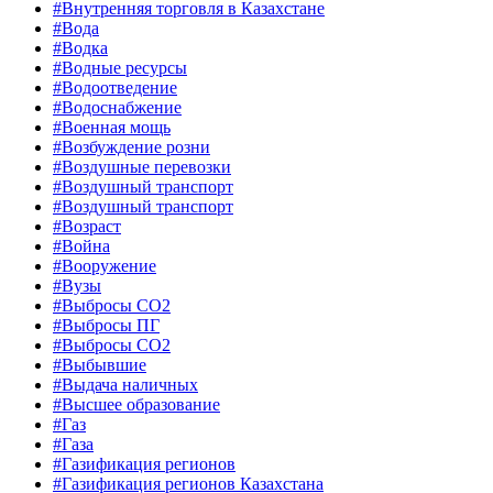
#Внутренняя торговля в Казахстане
#Вода
#Водка
#Водные ресурсы
#Водоотведение
#Водоснабжение
#Военная мощь
#Возбуждение розни
#Воздушные перевозки
#Воздушный транспорт
#Воздушный транспорт
#Возраст
#Война
#Вооружение
#Вузы
#Выбросы CO2
#Выбросы ПГ
#Выбросы СО2
#Выбывшие
#Выдача наличных
#Высшее образование
#Газ
#Газа
#Газификация регионов
#Газификация регионов Казахстана