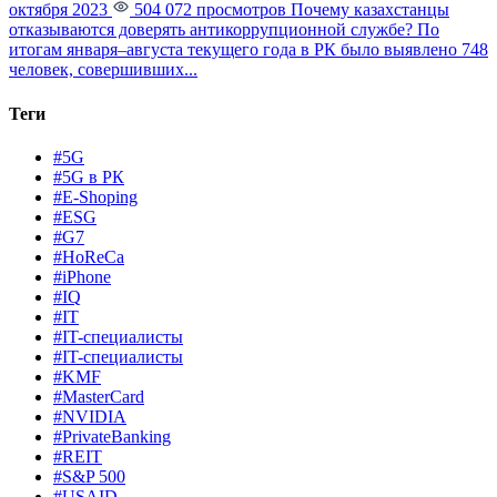
октября 2023
504 072 просмотров
Почему казахстанцы
отказываются доверять антикоррупционной службе?
По
итогам января–августа текущего года в РК было выявлено 748
человек, совершивших...
Теги
#5G
#5G в РК
#E-Shoping
#ESG
#G7
#HoReCa
#iPhone
#IQ
#IT
#IT-специалисты
#IT-специалисты
#KMF
#MasterCard
#NVIDIA
#PrivateBanking
#REIT
#S&P 500
#USAID