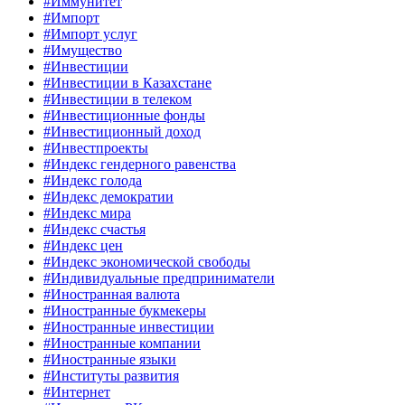
#Иммунитет
#Импорт
#Импорт услуг
#Имущество
#Инвестиции
#Инвестиции в Казахстане
#Инвестиции в телеком
#Инвестиционные фонды
#Инвестиционный доход
#Инвестпроекты
#Индекс гендерного равенства
#Индекс голода
#Индекс демократии
#Индекс мира
#Индекс счастья
#Индекс цен
#Индекс экономической свободы
#Индивидуальные предприниматели
#Иностранная валюта
#Иностранные букмекеры
#Иностранные инвестиции
#Иностранные компании
#Иностранные языки
#Институты развития
#Интернет