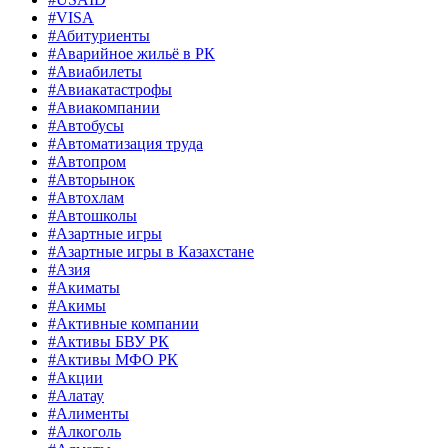
#VISA
#Абитуриенты
#Аварийное жильё в РК
#Авиабилеты
#Авиакатастрофы
#Авиакомпании
#Автобусы
#Автоматизация труда
#Автопром
#Авторынок
#Автохлам
#Автошколы
#Азартные игры
#Азартные игры в Казахстане
#Азия
#Акиматы
#Акимы
#Активные компании
#Активы БВУ РК
#Активы МФО РК
#Акции
#Алатау
#Алименты
#Алкоголь