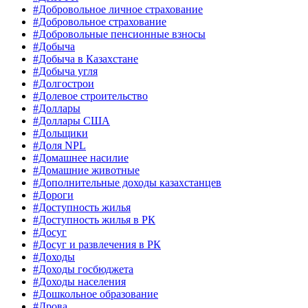
#Добровольное личное страхование
#Добровольное страхование
#Добровольные пенсионные взносы
#Добыча
#Добыча в Казахстане
#Добыча угля
#Долгострои
#Долевое строительство
#Доллары
#Доллары США
#Дольщики
#Доля NPL
#Домашнее насилие
#Домашние животные
#Дополнительные доходы казахстанцев
#Дороги
#Доступность жилья
#Доступность жилья в РК
#Досуг
#Досуг и развлечения в РК
#Доходы
#Доходы госбюджета
#Доходы населения
#Дошкольное образование
#Дрова