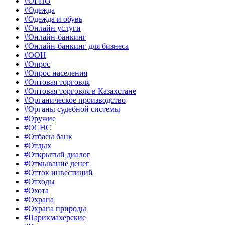
#ОГПО
#Одежда
#Одежда и обувь
#Онлайн услуги
#Онлайн-банкинг
#Онлайн-банкинг для бизнеса
#ООН
#Опрос
#Опрос населения
#Оптовая торговля
#Оптовая торговля в Казахстане
#Органическое производство
#Органы судебной системы
#Оружие
#ОСНС
#Отбасы банк
#Отдых
#Открытый диалог
#Отмывание денег
#Отток инвестиций
#Отходы
#Охота
#Охрана
#Охрана природы
#Парикмахерские