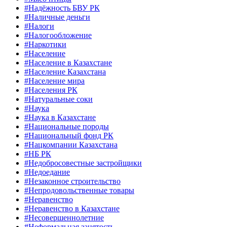
#Надёжность БВУ РК
#Наличные деньги
#Налоги
#Налогообложение
#Наркотики
#Население
#Население в Казахстане
#Население Казахстана
#Население мира
#Населения РК
#Натуральные соки
#Наука
#Наука в Казахстане
#Национальные породы
#Национальный фонд РК
#Нацкомпании Казахстана
#НБ РК
#Недобросовестные застройщики
#Недоедание
#Незаконное строительство
#Непродовольственные товары
#Неравенство
#Неравенство в Казахстане
#Несовершеннолетние
#Неформальная занятость