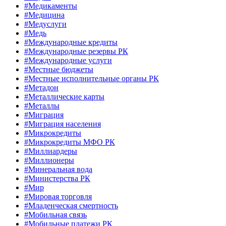
#Медикаменты
#Медицина
#Медуслуги
#Медь
#Международные кредиты
#Международные резервы РК
#Международные услуги
#Местные бюджеты
#Местные исполнительные органы РК
#Метадон
#Металлические карты
#Металлы
#Миграция
#Миграция населения
#Микрокредиты
#Микрокредиты МФО РК
#Миллиардеры
#Миллионеры
#Минеральная вода
#Министерства РК
#Мир
#Мировая торговля
#Младенческая смертность
#Мобильная связь
#Мобильные платежи РК