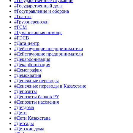
#Государственные служащие
#Государственный долг
#Госуправление и оборона
#Гранты
#Грузоперевозки
#ГСМ
#Гуманитарная помощь
#ГЭСВ
#Дата-центр
#Действующие предприниматели
#Действующие предприниматели
#Декарбонизация
#Декарбонизация
#Демография
#Демократия
#Денежные переводы
#Денежные переводы в Казахстане
#Депозиты
#Депозиты банков РУ
#Депозиты населения
#Детдома
#Дети
#Дети Казахстана
#Детсады
#Детские дома