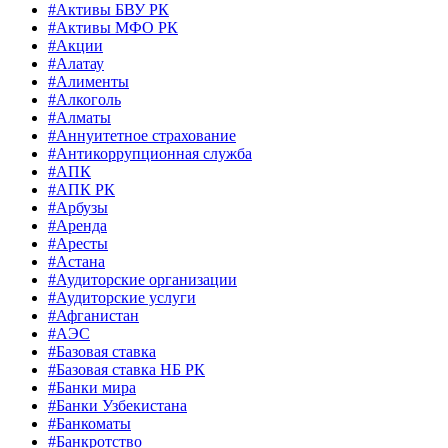
#Активы БВУ РК
#Активы МФО РК
#Акции
#Алатау
#Алименты
#Алкоголь
#Алматы
#Аннуитетное страхование
#Антикоррупционная служба
#АПК
#АПК РК
#Арбузы
#Аренда
#Аресты
#Астана
#Аудиторские организации
#Аудиторские услуги
#Афганистан
#АЭС
#Базовая ставка
#Базовая ставка НБ РК
#Банки мира
#Банки Узбекистана
#Банкоматы
#Банкротство