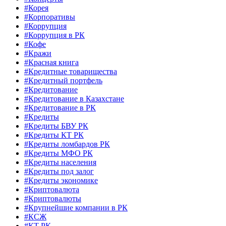
#Корея
#Корпоративы
#Коррупция
#Коррупция в РК
#Кофе
#Кражи
#Красная книга
#Кредитные товарищества
#Кредитный портфель
#Кредитование
#Кредитование в Казахстане
#Кредитование в РК
#Кредиты
#Кредиты БВУ РК
#Кредиты КТ РК
#Кредиты ломбардов РК
#Кредиты МФО РК
#Кредиты населения
#Кредиты под залог
#Кредиты экономике
#Криптовалюта
#Криптовалюты
#Крупнейшие компании в РК
#КСЖ
#КТ РК