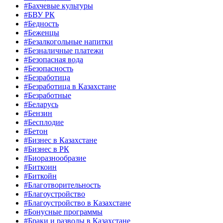
#Бахчевые культуры
#БВУ РК
#Бедность
#Беженцы
#Безалкогольные напитки
#Безналичные платежи
#Безопасная вода
#Безопасность
#Безработица
#Безработица в Казахстане
#Безработные
#Беларусь
#Бензин
#Бесплодие
#Бетон
#Бизнес в Казахстане
#Бизнес в РК
#Биоразнообразие
#Биткоин
#Биткойн
#Благотворительность
#Благоустройство
#Благоустройство в Казахстане
#Бонусные программы
#Браки и разводы в Казахстане