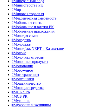
#Минеральная вода
#Министерства РК
#Мир
#Мировая торговля
#Младенческая смертность
#Мобильная связь
#Мобильные платежи РК
#Мобильные приложения
#Молодая семья
#Молодежь
#Молодёжь
#Молодёжь NEET в Казахстане
#Молоко
#Молочная отрасль
#Молочные продукты
#Монополии
#Мороженое
#Мототранспорт
#Мошенники
#Мошенничество
#Моющие средства
#МСБ в РК
#МСБ РК
#Мужчины
#Мужчины и женщины