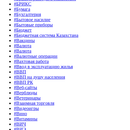
#БРИКС
#Бумага
#Бухгалтерия
#Бытовое насилие
#Бытовые приборы
#Бюджет
#Бюджетная система Казахстана
#Вакцины
#Валюта
#Валюта
#Валютные операции
#Вахтовая работа
#Ввод в эксплуатацию жилья
#ВВП
#ВВП на душу населения
#ВВП РК
#Веб-сайты
#Верблюды
#Ветеринары
#Взаимная торговля
#Видеоигры
#Вино
#Витамины
#ВИЧ
#ВИЭ