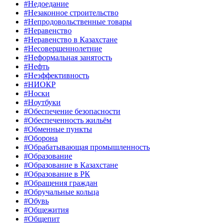
#Недоедание
#Незаконное строительство
#Непродовольственные товары
#Неравенство
#Неравенство в Казахстане
#Несовершеннолетние
#Неформальная занятость
#Нефть
#Неэффективность
#НИОКР
#Носки
#Ноутбуки
#Обеспечение безопасности
#Обеспеченность жильём
#Обменные пункты
#Оборона
#Обрабатывающая промышленность
#Образование
#Образование в Казахстане
#Образование в РК
#Обращения граждан
#Обручальные кольца
#Обувь
#Общежития
#Общепит