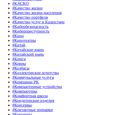
#КАСКО
#Качество жизни
#Качество жизни населения
#Качество портфеля
#Качество услуг в Казахстане
#Кибербезопасность
#Киберпреступность
#Кино
#Кинотеатры
#Китай
#Китайские юани
#Китайский юань
#Книги
#Ковры
#Колбасы
#Коллекторские агентства
#Коммунальные услуги
#Компании РК
#Компьютерные устройства
#Компьютеры
#Комфортная школа
#Кондитерские изделия
#Консервы
#Контактные зоопарки
#Концерты