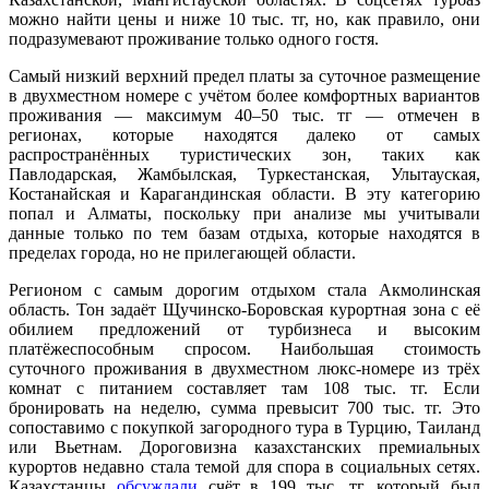
можно найти цены и ниже 10 тыс. тг, но, как правило, они
подразумевают проживание только одного гостя.
Самый низкий верхний предел платы за суточное размещение
в двухместном номере с учётом более комфортных вариантов
проживания — максимум 40–50 тыс. тг — отмечен в
регионах, которые находятся далеко от самых
распространённых туристических зон, таких как
Павлодарская, Жамбылская, Туркестанская, Улытауская,
Костанайская и Карагандинская области. В эту категорию
попал и Алматы, поскольку при анализе мы учитывали
данные только по тем базам отдыха, которые находятся в
пределах города, но не прилегающей области.
Регионом с самым дорогим отдыхом стала Акмолинская
область. Тон задаёт Щучинско-Боровская курортная зона с её
обилием предложений от турбизнеса и высоким
платёжеспособным спросом. Наибольшая стоимость
суточного проживания в двухместном люкс-номере из трёх
комнат с питанием составляет там 108 тыс. тг. Если
бронировать на неделю, сумма превысит 700 тыс. тг. Это
сопоставимо с покупкой загородного тура в Турцию, Таиланд
или Вьетнам. Дороговизна казахстанских премиальных
курортов недавно стала темой для спора в социальных сетях.
Казахстанцы
обсуждали
счёт в 199 тыс. тг, который был