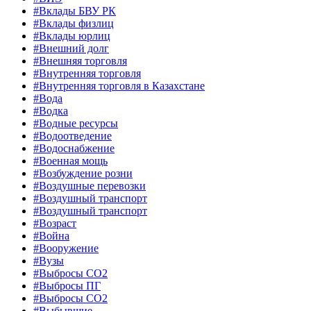
#Вклады БВУ РК
#Вклады физлиц
#Вклады юрлиц
#Внешний долг
#Внешняя торговля
#Внутренняя торговля
#Внутренняя торговля в Казахстане
#Вода
#Водка
#Водные ресурсы
#Водоотведение
#Водоснабжение
#Военная мощь
#Возбуждение розни
#Воздушные перевозки
#Воздушный транспорт
#Воздушный транспорт
#Возраст
#Война
#Вооружение
#Вузы
#Выбросы CO2
#Выбросы ПГ
#Выбросы СО2
#Выбывшие