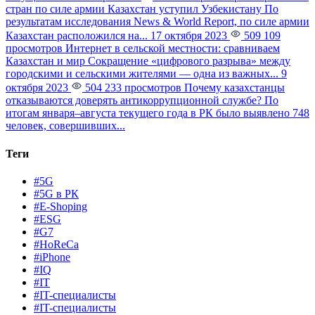
стран по силе армии Казахстан уступил Узбекистану
По
результатам исследования News & World Report, по силе армии
Казахстан расположился на...
17 октября 2023
509 109
просмотров
Интернет в сельской местности: сравниваем
Казахстан и мир
Сокращение «цифрового разрыва» между
городскими и сельскими жителями — одна из важных...
9
октября 2023
504 233 просмотров
Почему казахстанцы
отказываются доверять антикоррупционной службе?
По
итогам января–августа текущего года в РК было выявлено 748
человек, совершивших...
Теги
#5G
#5G в РК
#E-Shoping
#ESG
#G7
#HoReCa
#iPhone
#IQ
#IT
#IT-специалисты
#IT-специалисты