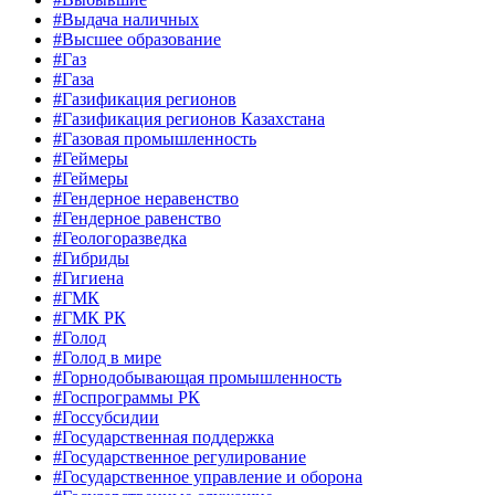
#Выдача наличных
#Высшее образование
#Газ
#Газа
#Газификация регионов
#Газификация регионов Казахстана
#Газовая промышленность
#Геймеры
#Геймеры
#Гендерное неравенство
#Гендерное равенство
#Геологоразведка
#Гибриды
#Гигиена
#ГМК
#ГМК РК
#Голод
#Голод в мире
#Горнодобывающая промышленность
#Госпрограммы РК
#Госсубсидии
#Государственная поддержка
#Государственное регулирование
#Государственное управление и оборона