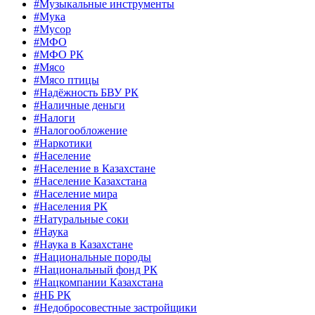
#Музыкальные инструменты
#Мука
#Мусор
#МФО
#МФО РК
#Мясо
#Мясо птицы
#Надёжность БВУ РК
#Наличные деньги
#Налоги
#Налогообложение
#Наркотики
#Население
#Население в Казахстане
#Население Казахстана
#Население мира
#Населения РК
#Натуральные соки
#Наука
#Наука в Казахстане
#Национальные породы
#Национальный фонд РК
#Нацкомпании Казахстана
#НБ РК
#Недобросовестные застройщики