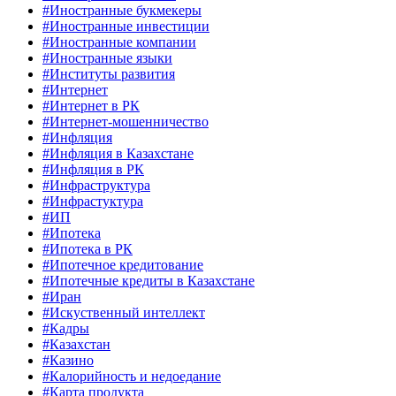
#Иностранные букмекеры
#Иностранные инвестиции
#Иностранные компании
#Иностранные языки
#Институты развития
#Интернет
#Интернет в РК
#Интернет-мошенничество
#Инфляция
#Инфляция в Казахстане
#Инфляция в РК
#Инфраструктура
#Инфрастуктура
#ИП
#Ипотека
#Ипотека в РК
#Ипотечное кредитование
#Ипотечные кредиты в Казахстане
#Иран
#Искуственный интеллект
#Кадры
#Казахстан
#Казино
#Калорийность и недоедание
#Карта продукта