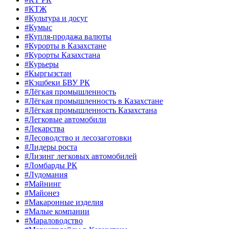
#КТЖ
#Культура и досуг
#Кумыс
#Купля-продажа валюты
#Курорты в Казахстане
#Курорты Казахстана
#Курьеры
#Кыргызстан
#Кэшбеки БВУ РК
#Лёгкая промышленность
#Лёгкая промышленность в Казахстане
#Лёгкая промышленность Казахстана
#Легковые автомобили
#Лекарства
#Лесоводство и лесозаготовки
#Лидеры роста
#Лизинг легковых автомобилей
#Ломбарды РК
#Лудомания
#Майнинг
#Майонез
#Макаронные изделия
#Малые компании
#Мараловодство