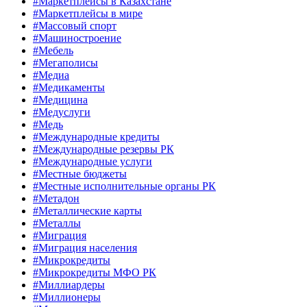
#Маркетплейсы в Казахстане
#Маркетплейсы в мире
#Массовый спорт
#Машиностроение
#Мебель
#Мегаполисы
#Медиа
#Медикаменты
#Медицина
#Медуслуги
#Медь
#Международные кредиты
#Международные резервы РК
#Международные услуги
#Местные бюджеты
#Местные исполнительные органы РК
#Метадон
#Металлические карты
#Металлы
#Миграция
#Миграция населения
#Микрокредиты
#Микрокредиты МФО РК
#Миллиардеры
#Миллионеры