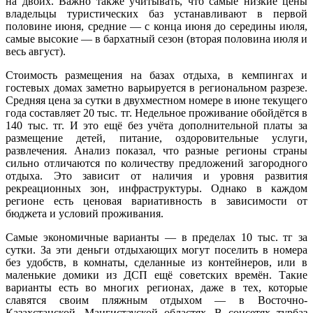
на двоих. Важно также учитывать, что самые низкие цены
владельцы туристических баз устанавливают в первой
половине июня, средние — с конца июня до середины июля,
самые высокие — в бархатный сезон (вторая половина июля и
весь август).
Стоимость размещения на базах отдыха, в кемпингах и
гостевых домах заметно варьируется в региональном разрезе.
Средняя цена за сутки в двухместном номере в июне текущего
года составляет 20 тыс. тг. Недельное проживание обойдётся в
140 тыс. тг. И это ещё без учёта дополнительной платы за
размещение детей, питание, оздоровительные услуги,
развлечения. Анализ показал, что разные регионы страны
сильно отличаются по количеству предложений загородного
отдыха. Это зависит от наличия и уровня развития
рекреационных зон, инфраструктуры. Однако в каждом
регионе есть ценовая вариативность в зависимости от
бюджета и условий проживания.
Самые экономичные варианты — в пределах 10 тыс. тг за
сутки. За эти деньги отдыхающих могут поселить в номера
без удобств, в комнаты, сделанные из контейнеров, или в
маленькие домики из ДСП ещё советских времён. Такие
варианты есть во многих регионах, даже в тех, которые
славятся своим пляжным отдыхом — в Восточно-
Казахстанской, Мангистауской областях. В соцсетях турбаз