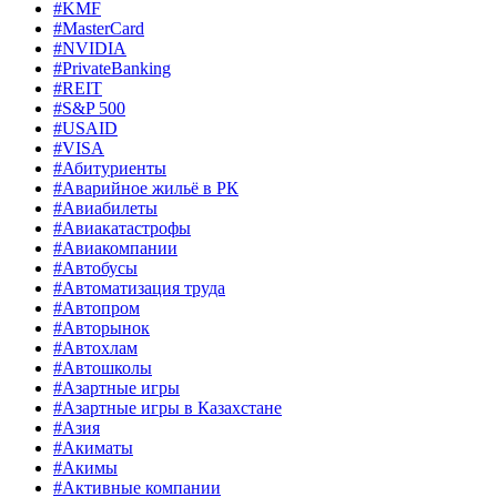
#KMF
#MasterCard
#NVIDIA
#PrivateBanking
#REIT
#S&P 500
#USAID
#VISA
#Абитуриенты
#Аварийное жильё в РК
#Авиабилеты
#Авиакатастрофы
#Авиакомпании
#Автобусы
#Автоматизация труда
#Автопром
#Авторынок
#Автохлам
#Автошколы
#Азартные игры
#Азартные игры в Казахстане
#Азия
#Акиматы
#Акимы
#Активные компании