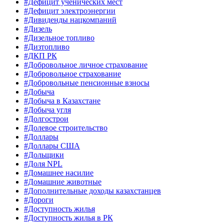
#Дефицит ученических мест
#Дефицит электроэнергии
#Дивиденды нацкомпаний
#Дизель
#Дизельное топливо
#Дизтопливо
#ДКП РК
#Добровольное личное страхование
#Добровольное страхование
#Добровольные пенсионные взносы
#Добыча
#Добыча в Казахстане
#Добыча угля
#Долгострои
#Долевое строительство
#Доллары
#Доллары США
#Дольщики
#Доля NPL
#Домашнее насилие
#Домашние животные
#Дополнительные доходы казахстанцев
#Дороги
#Доступность жилья
#Доступность жилья в РК