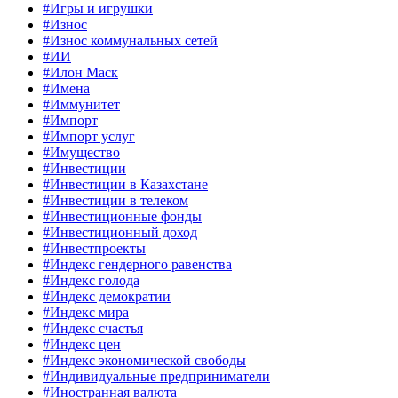
#Игры и игрушки
#Износ
#Износ коммунальных сетей
#ИИ
#Илон Маск
#Имена
#Иммунитет
#Импорт
#Импорт услуг
#Имущество
#Инвестиции
#Инвестиции в Казахстане
#Инвестиции в телеком
#Инвестиционные фонды
#Инвестиционный доход
#Инвестпроекты
#Индекс гендерного равенства
#Индекс голода
#Индекс демократии
#Индекс мира
#Индекс счастья
#Индекс цен
#Индекс экономической свободы
#Индивидуальные предприниматели
#Иностранная валюта