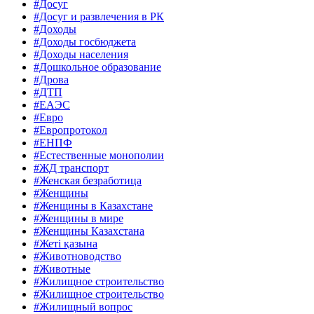
#Досуг
#Досуг и развлечения в РК
#Доходы
#Доходы госбюджета
#Доходы населения
#Дошкольное образование
#Дрова
#ДТП
#ЕАЭС
#Евро
#Европротокол
#ЕНПФ
#Естественные монополии
#ЖД транспорт
#Женская безработица
#Женщины
#Женщины в Казахстане
#Женщины в мире
#Женщины Казахстана
#Жеті қазына
#Животноводство
#Животные
#Жилищное строительство
#Жилищное строительство
#Жилищный вопрос