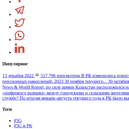
Популярное
13 декабря 2022
517 796 просмотров
В РК изменились порог
пенсионных накоплений. 2023 30 ноября текущего...
30 октября
News & World Report, по силе армии Казахстан расположился на
«цифрового разрыва» между городскими и сельскими жителями
службе?
По итогам января–августа текущего года в РК было вы
Теги
#5G
#5G в РК