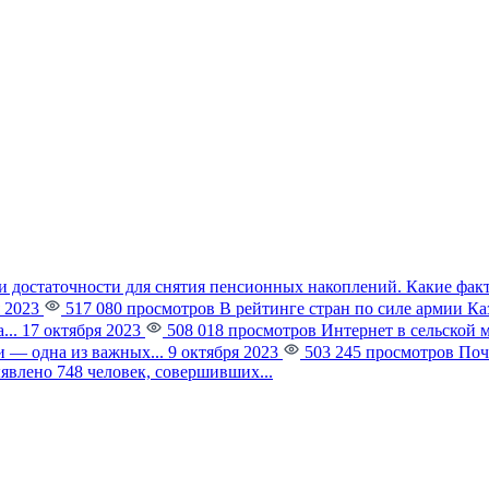
и достаточности для снятия пенсионных накоплений. Какие фак
 2023
517 080 просмотров
В рейтинге стран по силе армии К
...
17 октября 2023
508 018 просмотров
Интернет в сельской 
 — одна из важных...
9 октября 2023
503 245 просмотров
Поч
явлено 748 человек, совершивших...