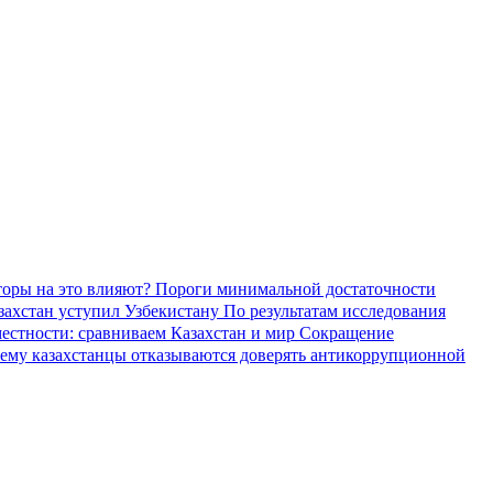
торы на это влияют?
Пороги минимальной достаточности
азахстан уступил Узбекистану
По результатам исследования
местности: сравниваем Казахстан и мир
Сокращение
ему казахстанцы отказываются доверять антикоррупционной