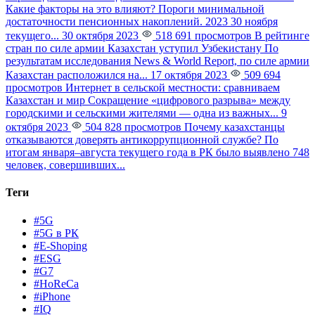
Какие факторы на это влияют?
Пороги минимальной
достаточности пенсионных накоплений. 2023 30 ноября
текущего...
30 октября 2023
518 691 просмотров
В рейтинге
стран по силе армии Казахстан уступил Узбекистану
По
результатам исследования News & World Report, по силе армии
Казахстан расположился на...
17 октября 2023
509 694
просмотров
Интернет в сельской местности: сравниваем
Казахстан и мир
Сокращение «цифрового разрыва» между
городскими и сельскими жителями — одна из важных...
9
октября 2023
504 828 просмотров
Почему казахстанцы
отказываются доверять антикоррупционной службе?
По
итогам января–августа текущего года в РК было выявлено 748
человек, совершивших...
Теги
#5G
#5G в РК
#E-Shoping
#ESG
#G7
#HoReCa
#iPhone
#IQ