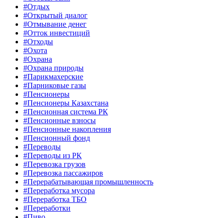
#Отдых
#Открытый диалог
#Отмывание денег
#Отток инвестиций
#Отходы
#Охота
#Охрана
#Охрана природы
#Парикмахерские
#Парниковые газы
#Пенсионеры
#Пенсионеры Казахстана
#Пенсионная система РК
#Пенсионные взносы
#Пенсионные накопления
#Пенсионный фонд
#Переводы
#Переводы из РК
#Перевозка грузов
#Перевозка пассажиров
#Перерабатывающая промышленность
#Переработка мусора
#Переработка ТБО
#Переработки
#Пиво