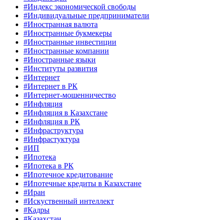
#Индекс экономической свободы
#Индивидуальные предприниматели
#Иностранная валюта
#Иностранные букмекеры
#Иностранные инвестиции
#Иностранные компании
#Иностранные языки
#Институты развития
#Интернет
#Интернет в РК
#Интернет-мошенничество
#Инфляция
#Инфляция в Казахстане
#Инфляция в РК
#Инфраструктура
#Инфрастуктура
#ИП
#Ипотека
#Ипотека в РК
#Ипотечное кредитование
#Ипотечные кредиты в Казахстане
#Иран
#Искуственный интеллект
#Кадры
#Казахстан