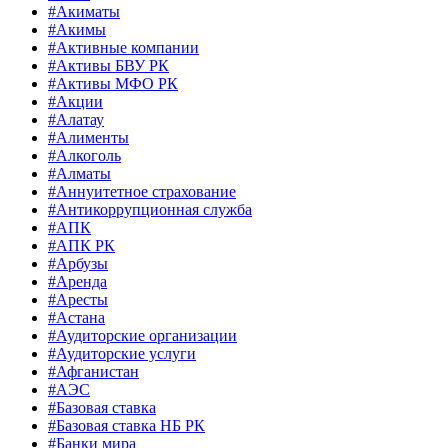
#Акиматы
#Акимы
#Активные компании
#Активы БВУ РК
#Активы МФО РК
#Акции
#Алатау
#Алименты
#Алкоголь
#Алматы
#Аннуитетное страхование
#Антикоррупционная служба
#АПК
#АПК РК
#Арбузы
#Аренда
#Аресты
#Астана
#Аудиторские организации
#Аудиторские услуги
#Афганистан
#АЭС
#Базовая ставка
#Базовая ставка НБ РК
#Банки мира