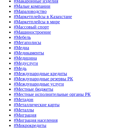
#Макаронные изделия
#Малые компании
#Мараловодство
#Маркетплейсы в Казахстане
#Маркетплейсы в мире
#Массовый спорт
#Машиностроение
#Мебель
#Мегаполисы
#Медиа
#Медикаменты
#Медицина
#Медуслуги
#Медь
#Международные кредиты
#Международные резервы РК
#Международные услуги
#Местные бюджеты
#Местные исполнительные органы РК
#Метадон
#Металлические карты
#Металлы
#Миграция
#Миграция населения
#Микрокредиты