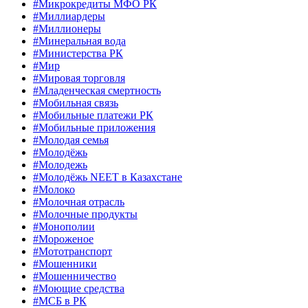
#Микрокредиты МФО РК
#Миллиардеры
#Миллионеры
#Минеральная вода
#Министерства РК
#Мир
#Мировая торговля
#Младенческая смертность
#Мобильная связь
#Мобильные платежи РК
#Мобильные приложения
#Молодая семья
#Молодёжь
#Молодежь
#Молодёжь NEET в Казахстане
#Молоко
#Молочная отрасль
#Молочные продукты
#Монополии
#Мороженое
#Мототранспорт
#Мошенники
#Мошенничество
#Моющие средства
#МСБ в РК