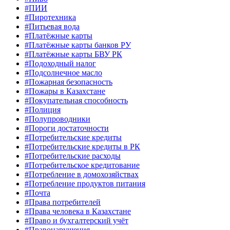
#ПИИ
#Пиротехника
#Питьевая вода
#Платёжные карты
#Платёжные карты банков РУ
#Платёжные карты БВУ РК
#Подоходный налог
#Подсолнечное масло
#Пожарная безопасность
#Пожары в Казахстане
#Покупательная способность
#Полиция
#Полупроводники
#Пороги достаточности
#Потребительские кредиты
#Потребительские кредиты в РК
#Потребительские расходы
#Потребительское кредитование
#Потребление в домохозяйствах
#Потребление продуктов питания
#Почта
#Права потребителей
#Права человека в Казахстане
#Право и бухгалтерский учёт
#Правонарушения