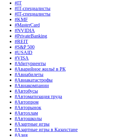
#IT
#IT-специалисты
#IT-специалисты
#KMF
#MasterCard
#NVIDIA
#PrivateBanking
#REIT
#S&P 500
#USAID
#VISA
#Абитуриенты
#Аварийное жильё в РК
#Авиабилеты
#Авиакатастрофы
#Авиакомпании
#Автобусы
#Автоматизация труда
#Автопром
#Авторынок
#Автохлам
#Автошколы
#Азартные игры
#Азартные игры в Казахстане
#Азия