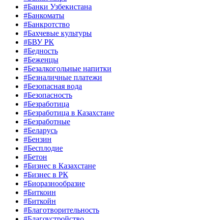
#Банки Узбекистана
#Банкоматы
#Банкротство
#Бахчевые культуры
#БВУ РК
#Бедность
#Беженцы
#Безалкогольные напитки
#Безналичные платежи
#Безопасная вода
#Безопасность
#Безработица
#Безработица в Казахстане
#Безработные
#Беларусь
#Бензин
#Бесплодие
#Бетон
#Бизнес в Казахстане
#Бизнес в РК
#Биоразнообразие
#Биткоин
#Биткойн
#Благотворительность
#Благоустройство