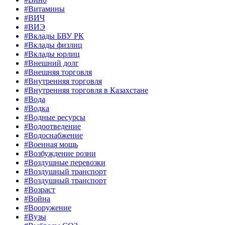
#Витамины
#ВИЧ
#ВИЭ
#Вклады БВУ РК
#Вклады физлиц
#Вклады юрлиц
#Внешний долг
#Внешняя торговля
#Внутренняя торговля
#Внутренняя торговля в Казахстане
#Вода
#Водка
#Водные ресурсы
#Водоотведение
#Водоснабжение
#Военная мощь
#Возбуждение розни
#Воздушные перевозки
#Воздушный транспорт
#Воздушный транспорт
#Возраст
#Война
#Вооружение
#Вузы