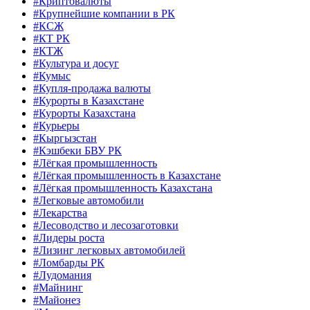
#Криптовалюты
#Крупнейшие компании в РК
#КСЖ
#КТ РК
#КТЖ
#Культура и досуг
#Кумыс
#Купля-продажа валюты
#Курорты в Казахстане
#Курорты Казахстана
#Курьеры
#Кыргызстан
#Кэшбеки БВУ РК
#Лёгкая промышленность
#Лёгкая промышленность в Казахстане
#Лёгкая промышленность Казахстана
#Легковые автомобили
#Лекарства
#Лесоводство и лесозаготовки
#Лидеры роста
#Лизинг легковых автомобилей
#Ломбарды РК
#Лудомания
#Майнинг
#Майонез