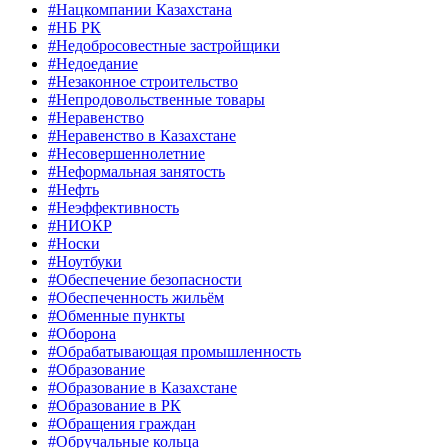
#Нацкомпании Казахстана
#НБ РК
#Недобросовестные застройщики
#Недоедание
#Незаконное строительство
#Непродовольственные товары
#Неравенство
#Неравенство в Казахстане
#Несовершеннолетние
#Неформальная занятость
#Нефть
#Неэффективность
#НИОКР
#Носки
#Ноутбуки
#Обеспечение безопасности
#Обеспеченность жильём
#Обменные пункты
#Оборона
#Обрабатывающая промышленность
#Образование
#Образование в Казахстане
#Образование в РК
#Обращения граждан
#Обручальные кольца