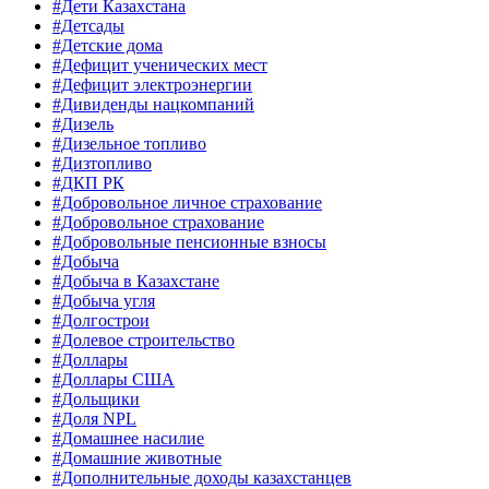
#Дети Казахстана
#Детсады
#Детские дома
#Дефицит ученических мест
#Дефицит электроэнергии
#Дивиденды нацкомпаний
#Дизель
#Дизельное топливо
#Дизтопливо
#ДКП РК
#Добровольное личное страхование
#Добровольное страхование
#Добровольные пенсионные взносы
#Добыча
#Добыча в Казахстане
#Добыча угля
#Долгострои
#Долевое строительство
#Доллары
#Доллары США
#Дольщики
#Доля NPL
#Домашнее насилие
#Домашние животные
#Дополнительные доходы казахстанцев