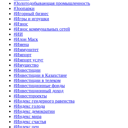
#Золотодобывающая промышленность
#Зоопарки
#Игорный бизнес
#Игры и игрушки
#Износ
#Износ коммунальных сетей
#ИИ
#Илон Маск
#Имена
#Иммунитет
#Импорт
#Импорт услуг
#Имущество
#Инвестиции
#Инвестиции в Казахстане
#Инвестиции в телеком
#Инвестиционные фонды
#Инвестиционный доход
#Инвестпроекты
#Индекс гендерного равенства
#Индекс голода
#Индекс демократии
#Индекс мира
#Индекс счастья
#Индекс цен