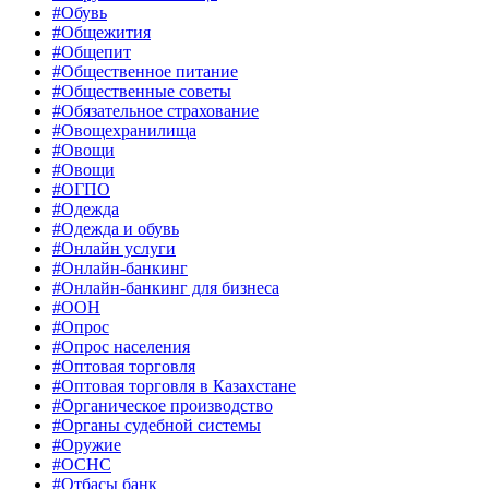
#Обувь
#Общежития
#Общепит
#Общественное питание
#Общественные советы
#Обязательное страхование
#Овощехранилища
#Овощи
#Овощи
#ОГПО
#Одежда
#Одежда и обувь
#Онлайн услуги
#Онлайн-банкинг
#Онлайн-банкинг для бизнеса
#ООН
#Опрос
#Опрос населения
#Оптовая торговля
#Оптовая торговля в Казахстане
#Органическое производство
#Органы судебной системы
#Оружие
#ОСНС
#Отбасы банк