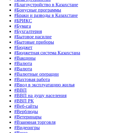
#Благоустройство в Казахстане
#Бонусные программы
#Браки и разводы в Казахстане
#БРИКС
#Бумага
#Бухгалтерия
#Бытовое насилие
#Бытовые приборы
#Бюджет
#Бюджетная система Казахстана
#Вакцины
#Валюта
#Валюта
#Валютные операции
#Вахтовая работа
#Ввод в эксплуатацию жилья
#ВВП
#ВВП на душу населения
#ВВП РК
#Веб-сайты
#Верблюды
#Ветеринары
#Взаимная торговля
#Видеоигры
#Вино