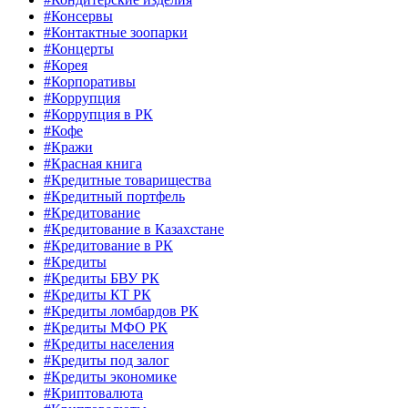
#Консервы
#Контактные зоопарки
#Концерты
#Корея
#Корпоративы
#Коррупция
#Коррупция в РК
#Кофе
#Кражи
#Красная книга
#Кредитные товарищества
#Кредитный портфель
#Кредитование
#Кредитование в Казахстане
#Кредитование в РК
#Кредиты
#Кредиты БВУ РК
#Кредиты КТ РК
#Кредиты ломбардов РК
#Кредиты МФО РК
#Кредиты населения
#Кредиты под залог
#Кредиты экономике
#Криптовалюта