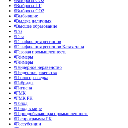
#Выбросы CO2
#Выбросы ПГ
#Выбросы СО2
#Выбывшие
#Выдача наличных
#Высшее образование
#Газ
#Газа
#Газификация регионов
#Газификация регионов Казахстана
#Газовая промышленность
#Геймеры
#Геймеры
#Гендерное неравенство
#Гендерное равенство
#Геологоразведка
#Гибриды
#Гигиена
#ГМК
#ГМК РК
#Голод
#Голод в мире
#Горнодобывающая промышленность
#Госпрограммы РК
#Госсубсидии