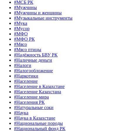
#МСБ РК
#Мужчины
#Мужчины и женщины
#Музыкальные инструменты
#Мука
#Мусор
#МФО
#МФО РК
#Мясо
#Мясо птицы
#Надёжность БВУ РК
#Наличные деньги
#Налоги
#Налогообложение
#Наркотики
#Население
#Население в Казахстане
#Население Казахстана
#Население мира
#Населения РК
#Натуральные соки
#Наука
#Наука в Казахстане
#Национальные породы
#Национальный фонд РК