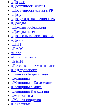
#Дороги
#Доступность жилья
#Доступность жилья в РК
#Досуг
#Досуг и развлечения в РК
#Доходы
#Доходы госбюджета
#Доходы населения
#Дошкольное образование
#Дрова
#ДТП
#ЕАЭС
#Евро
#Европротокол
#ЕНПФ
#Естественные монополии
#ЖД транспорт
#Женская безработица
#Женщины
#Женщины в Казахстане
#Женщины в мире
#Женщины Казахстана
#Жеті қазына
#Животноводство
#Животные