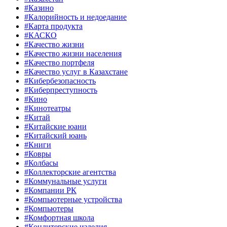
#Казино
#Калорийность и недоедание
#Карта продукта
#КАСКО
#Качество жизни
#Качество жизни населения
#Качество портфеля
#Качество услуг в Казахстане
#Кибербезопасность
#Киберпреступность
#Кино
#Кинотеатры
#Китай
#Китайские юани
#Китайский юань
#Книги
#Ковры
#Колбасы
#Коллекторские агентства
#Коммунальные услуги
#Компании РК
#Компьютерные устройства
#Компьютеры
#Комфортная школа
#Кондитерские изделия