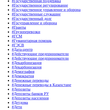
#Государственная поддержка
#Государственное регулирование
#Государственное управление и оборона
#Государственные служащие
#Государственный долг
#Госуправление и оборона
#Гранты
#Грузоперевозки
#ГСМ
#Гуманитарная помощь
#ГЭСВ
#Дата-центр
#Действующие предприниматели
#Действующие предприниматели
#Декарбонизация
#Декарбонизация
#Демография
#Демократия
#Денежные переводы
#Денежные переводы в Казахстане
#Депозиты
#Депозиты банков РУ
#Депозиты населения
#Детдома
#Дети