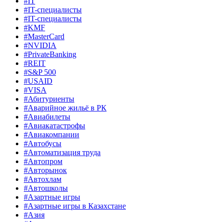
#IT
#IT-специалисты
#IT-специалисты
#KMF
#MasterCard
#NVIDIA
#PrivateBanking
#REIT
#S&P 500
#USAID
#VISA
#Абитуриенты
#Аварийное жильё в РК
#Авиабилеты
#Авиакатастрофы
#Авиакомпании
#Автобусы
#Автоматизация труда
#Автопром
#Авторынок
#Автохлам
#Автошколы
#Азартные игры
#Азартные игры в Казахстане
#Азия