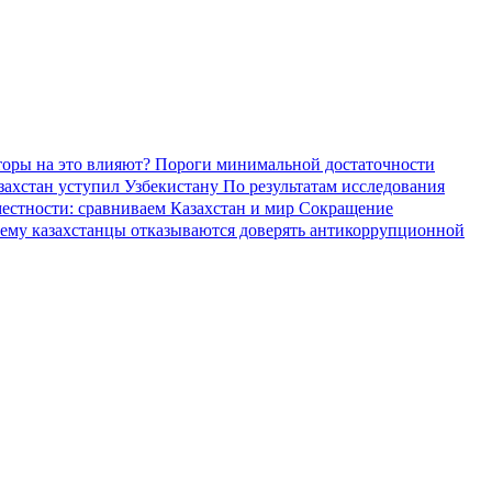
торы на это влияют?
Пороги минимальной достаточности
азахстан уступил Узбекистану
По результатам исследования
местности: сравниваем Казахстан и мир
Сокращение
ему казахстанцы отказываются доверять антикоррупционной