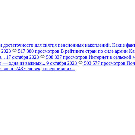
и достаточности для снятия пенсионных накоплений. Какие фак
 2023
517 380 просмотров
В рейтинге стран по силе армии К
...
17 октября 2023
508 337 просмотров
Интернет в сельской 
 — одна из важных...
9 октября 2023
503 577 просмотров
Поч
явлено 748 человек, совершивших...