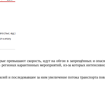
орые превышают скорость, идут на обгон в запрещённых и опас
в регионах карантинных мероприятий, из-за которых интенсивн
лей и последовавшее за ним увеличение потока транспорта повл