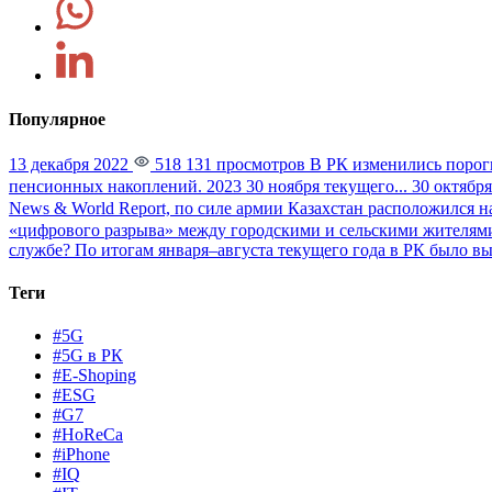
Популярное
13 декабря 2022
518 131 просмотров
В РК изменились порог
пенсионных накоплений. 2023 30 ноября текущего...
30 октября
News & World Report, по силе армии Казахстан расположился на
«цифрового разрыва» между городскими и сельскими жителями
службе?
По итогам января–августа текущего года в РК было вы
Теги
#5G
#5G в РК
#E-Shoping
#ESG
#G7
#HoReCa
#iPhone
#IQ