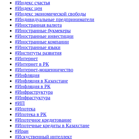
#Индекс счастья
#Индекс цен
#Индекс экономической свободы
#Индивидуальные предприниматели
#Иностранная валюта
#Иностранные букмекеры
#Иностранные инвестиции
#Иностранные компании
#Иностранные языки
#Институты развития
#Интернет
#Интернет в РК
#Интернет-мошенничество
#Инфляция
#Инфляция в Казахстане
#Инфляция в РК
#Инфраструктура
#Инфрастуктура
#ИП
#Ипотека
#Ипотека в РК
#Ипотечное кредитование
#Ипотечные кредиты в Казахстане
#Иран
#Искуственный интеллект