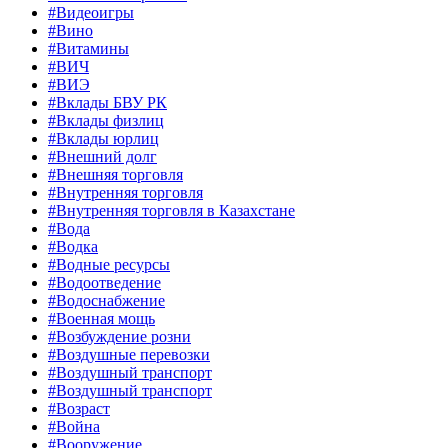
#Видеоигры
#Вино
#Витамины
#ВИЧ
#ВИЭ
#Вклады БВУ РК
#Вклады физлиц
#Вклады юрлиц
#Внешний долг
#Внешняя торговля
#Внутренняя торговля
#Внутренняя торговля в Казахстане
#Вода
#Водка
#Водные ресурсы
#Водоотведение
#Водоснабжение
#Военная мощь
#Возбуждение розни
#Воздушные перевозки
#Воздушный транспорт
#Воздушный транспорт
#Возраст
#Война
#Вооружение