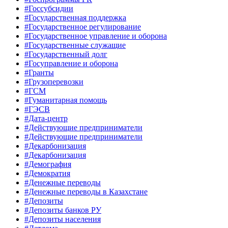
#Госсубсидии
#Государственная поддержка
#Государственное регулирование
#Государственное управление и оборона
#Государственные служащие
#Государственный долг
#Госуправление и оборона
#Гранты
#Грузоперевозки
#ГСМ
#Гуманитарная помощь
#ГЭСВ
#Дата-центр
#Действующие предприниматели
#Действующие предприниматели
#Декарбонизация
#Декарбонизация
#Демография
#Демократия
#Денежные переводы
#Денежные переводы в Казахстане
#Депозиты
#Депозиты банков РУ
#Депозиты населения