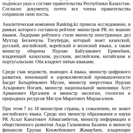
подписал указ о составе правительства Республики Казахстан.
Согласно документу, почти все члены правительства
сохранили свои посты.
Аналитическая компания Ranking.kz провела исследование, в
рамках которого составила рейтинг министров РК по знанию
языков. Лидерами рейтинга стали министр иностранных дел
Мухтар Бескенулы Тлеуберди, который знает казахский,
русский, английский, корейский и японский языки, а также
министр обороны Нурлан Байузакович Ермекбаев,
владеющий казахским, русским, английским, китайским и
португальским. Оба владеют пятью языками.
Среди глав ведомств, знающих 4 языка, министр цифрового
развития, инноваций и аэрокосмической промышленности
Багдат Батырбекович Мусин, министр энергетики Нурлан
Аскарович Ногаев, министр национальной экономики Асет
Арманович Иргалиев и министр экологии, геологии и
природных ресурсов Магзум Маратович Мирзагалиев.
При этом 7 из 18 министров страны, к сожалению, не знают
английского языка. Среди них министр образования и науки
РК Асхат Канатович Аймагамбетов, министр информации и
общественного развития Аида Галымовна Балаева и министр
финансов Ерулан Кенжебекович Жамаубаев, владеющие