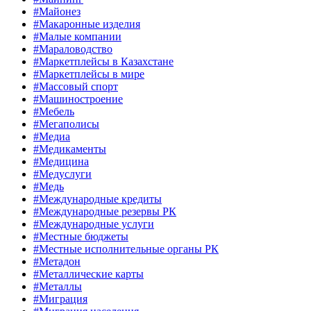
#Майонез
#Макаронные изделия
#Малые компании
#Мараловодство
#Маркетплейсы в Казахстане
#Маркетплейсы в мире
#Массовый спорт
#Машиностроение
#Мебель
#Мегаполисы
#Медиа
#Медикаменты
#Медицина
#Медуслуги
#Медь
#Международные кредиты
#Международные резервы РК
#Международные услуги
#Местные бюджеты
#Местные исполнительные органы РК
#Метадон
#Металлические карты
#Металлы
#Миграция