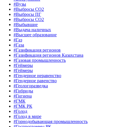
#Вузы
#Выбросы CO2
#Выбросы ПГ
#Выбросы СО2
#Выбывшие
#Выдача наличных
#Высшее образование
#Газ
#Газа
#Газификация регионов
#Газификация регионов Казахстана
#Газовая промышленность
#Геймеры
#Геймеры
#Гендерное неравенство
#Гендерное равенство
#Геологоразведка
#Гибриды
#Гигиена
#ГМК
#ГМК РК
#Голод
#Голод в мире
#Горнодобывающая промышленность
#Госпрограммы РК