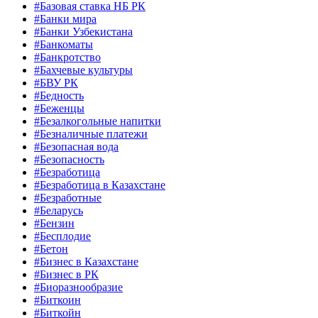
#Базовая ставка НБ РК
#Банки мира
#Банки Узбекистана
#Банкоматы
#Банкротство
#Бахчевые культуры
#БВУ РК
#Бедность
#Беженцы
#Безалкогольные напитки
#Безналичные платежи
#Безопасная вода
#Безопасность
#Безработица
#Безработица в Казахстане
#Безработные
#Беларусь
#Бензин
#Бесплодие
#Бетон
#Бизнес в Казахстане
#Бизнес в РК
#Биоразнообразие
#Биткоин
#Биткойн