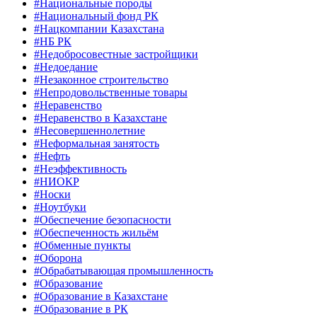
#Национальные породы
#Национальный фонд РК
#Нацкомпании Казахстана
#НБ РК
#Недобросовестные застройщики
#Недоедание
#Незаконное строительство
#Непродовольственные товары
#Неравенство
#Неравенство в Казахстане
#Несовершеннолетние
#Неформальная занятость
#Нефть
#Неэффективность
#НИОКР
#Носки
#Ноутбуки
#Обеспечение безопасности
#Обеспеченность жильём
#Обменные пункты
#Оборона
#Обрабатывающая промышленность
#Образование
#Образование в Казахстане
#Образование в РК