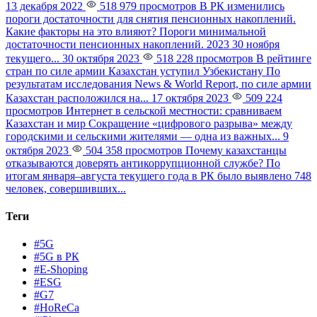
13 декабря 2022
518 979 просмотров
В РК изменились
пороги достаточности для снятия пенсионных накоплений.
Какие факторы на это влияют?
Пороги минимальной
достаточности пенсионных накоплений. 2023 30 ноября
текущего...
30 октября 2023
518 228 просмотров
В рейтинге
стран по силе армии Казахстан уступил Узбекистану
По
результатам исследования News & World Report, по силе армии
Казахстан расположился на...
17 октября 2023
509 224
просмотров
Интернет в сельской местности: сравниваем
Казахстан и мир
Сокращение «цифрового разрыва» между
городскими и сельскими жителями — одна из важных...
9
октября 2023
504 358 просмотров
Почему казахстанцы
отказываются доверять антикоррупционной службе?
По
итогам января–августа текущего года в РК было выявлено 748
человек, совершивших...
Теги
#5G
#5G в РК
#E-Shoping
#ESG
#G7
#HoReCa