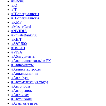
#iPhone
#IQ
#IT
#IT-специалисты
#IT-специалисты
#KMF
#MasterCard
#NVIDIA
#PrivateBanking
#REIT
#S&P 500
#USAID
#VISA
#Абитуриенты
#Аварийное жильё в РК
#Авиабилеты
#Авиакатастрофы
#Авиакомпании
#Автобусы
#Автоматизация труда
#Автопром
#Авторынок
#Автохлам
#Автошколы
#Азартные игры