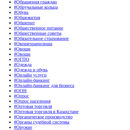
#Обращения граждан
#Обручальные кольца
#Обувь
#Общежития
#Общепит
#Общественное питание
#Общественные советы
#Обязательное страхование
#Овощехранилища
#Овощи
#Овощи
#ОГПО
#Одежда
#Одежда и обувь
#Онлайн услуги
#Онлайн-банкинг
#Онлайн-банкинг для бизнеса
#ООН
#Опрос
#Опрос населения
#Оптовая торговля
#Оптовая торговля в Казахстане
#Органическое производство
#Органы судебной системы
#Оружие