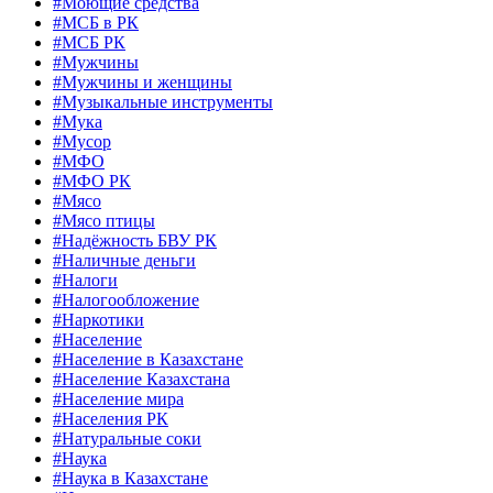
#Моющие средства
#МСБ в РК
#МСБ РК
#Мужчины
#Мужчины и женщины
#Музыкальные инструменты
#Мука
#Мусор
#МФО
#МФО РК
#Мясо
#Мясо птицы
#Надёжность БВУ РК
#Наличные деньги
#Налоги
#Налогообложение
#Наркотики
#Население
#Население в Казахстане
#Население Казахстана
#Население мира
#Населения РК
#Натуральные соки
#Наука
#Наука в Казахстане