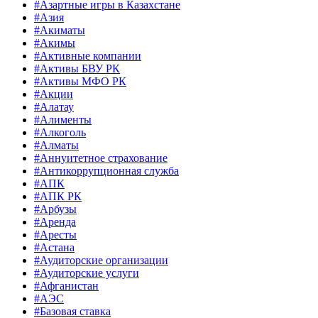
#Азартные игры в Казахстане
#Азия
#Акиматы
#Акимы
#Активные компании
#Активы БВУ РК
#Активы МФО РК
#Акции
#Алатау
#Алименты
#Алкоголь
#Алматы
#Аннуитетное страхование
#Антикоррупционная служба
#АПК
#АПК РК
#Арбузы
#Аренда
#Аресты
#Астана
#Аудиторские организации
#Аудиторские услуги
#Афганистан
#АЭС
#Базовая ставка