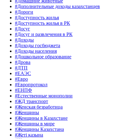
#Домашние животные
#Дополнительные доходы казахстанцев
#Дороги
#Доступность жилья
#Доступность жилья в РК
#Досуг
#Досуг и развлечения в РК
#Доходы
#Доходы госбюджета
#Доходы населения
#Дошкольное образование
#Дрова
#ДТП
#ЕАЭС
#Евро
#Европротокол
#ЕНПФ
#Естественные монополии
#ЖД транспорт
#Женская безработица
#Женщины
#Женщины в Казахстане
#Женщины в мире
#Женщины Казахстана
#Жеті қазына