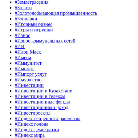
#Землетрясения
#Золото
#Золотодобывающая промышленность
#Зоопарки
#Игорный бизнес
#Игры и игрушки
#Износ
#Износ коммунальных сетей
#ИИ
#Илон Маск
#Имена
#Иммунитет
#Импорт
#Импорт услуг
#Имущество
#Инвестиции
#Инвестиции в Казахстане
#Инвестиции в телеком
#Инвестиционные фонды
#Инвестиционный доход
#Инвестпроекты
#Индекс гендерного равенства
#Индекс голода
#Индекс демократии
#Индекс мира