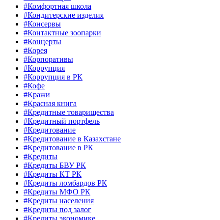
#Комфортная школа
#Кондитерские изделия
#Консервы
#Контактные зоопарки
#Концерты
#Корея
#Корпоративы
#Коррупция
#Коррупция в РК
#Кофе
#Кражи
#Красная книга
#Кредитные товарищества
#Кредитный портфель
#Кредитование
#Кредитование в Казахстане
#Кредитование в РК
#Кредиты
#Кредиты БВУ РК
#Кредиты КТ РК
#Кредиты ломбардов РК
#Кредиты МФО РК
#Кредиты населения
#Кредиты под залог
#Кредиты экономике