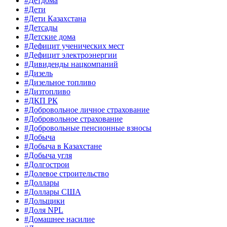
#Детдома
#Дети
#Дети Казахстана
#Детсады
#Детские дома
#Дефицит ученических мест
#Дефицит электроэнергии
#Дивиденды нацкомпаний
#Дизель
#Дизельное топливо
#Дизтопливо
#ДКП РК
#Добровольное личное страхование
#Добровольное страхование
#Добровольные пенсионные взносы
#Добыча
#Добыча в Казахстане
#Добыча угля
#Долгострои
#Долевое строительство
#Доллары
#Доллары США
#Дольщики
#Доля NPL
#Домашнее насилие