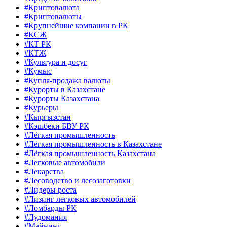
#Криптовалюта
#Криптовалюты
#Крупнейшие компании в РК
#КСЖ
#КТ РК
#КТЖ
#Культура и досуг
#Кумыс
#Купля-продажа валюты
#Курорты в Казахстане
#Курорты Казахстана
#Курьеры
#Кыргызстан
#Кэшбеки БВУ РК
#Лёгкая промышленность
#Лёгкая промышленность в Казахстане
#Лёгкая промышленность Казахстана
#Легковые автомобили
#Лекарства
#Лесоводство и лесозаготовки
#Лидеры роста
#Лизинг легковых автомобилей
#Ломбарды РК
#Лудомания
#Майнинг