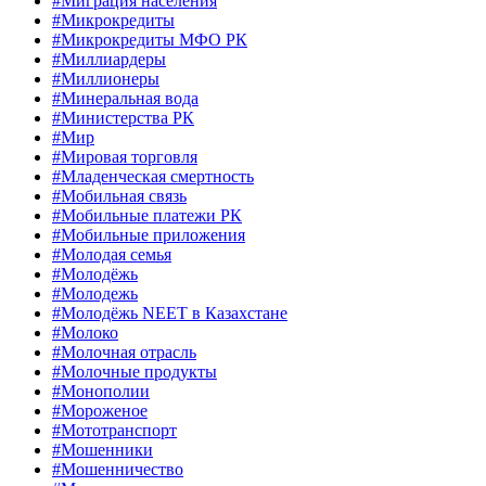
#Миграция населения
#Микрокредиты
#Микрокредиты МФО РК
#Миллиардеры
#Миллионеры
#Минеральная вода
#Министерства РК
#Мир
#Мировая торговля
#Младенческая смертность
#Мобильная связь
#Мобильные платежи РК
#Мобильные приложения
#Молодая семья
#Молодёжь
#Молодежь
#Молодёжь NEET в Казахстане
#Молоко
#Молочная отрасль
#Молочные продукты
#Монополии
#Мороженое
#Мототранспорт
#Мошенники
#Мошенничество