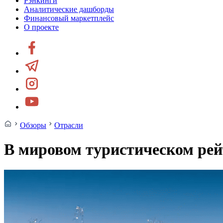
Рэнкинги
Аналитические дашборды
Финансовый маркетплейс
О проекте
Обзоры
Отрасли
В мировом туристическом рей