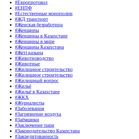
#Европротокол
#ЕНПФ
#Естественные монополии
#ЖД транспорт
#Женская безработица
#Женщины
#Женщины в Казахстане
#Женщины в мире
#Женщины Казахстана
#Жеті қазына
#Животноводство
#Животные
#Жилищное строительство
#Жилищное строительство
#Жилищный вопрос
#Жильё
#Жильё в Казахстане
#ЖКХ
#Журналисты
#Заболевания
#Загрязнение воздуха
#Заёмщики
#Заключение пари
#Законодательство Казахстана
#Закредитованность