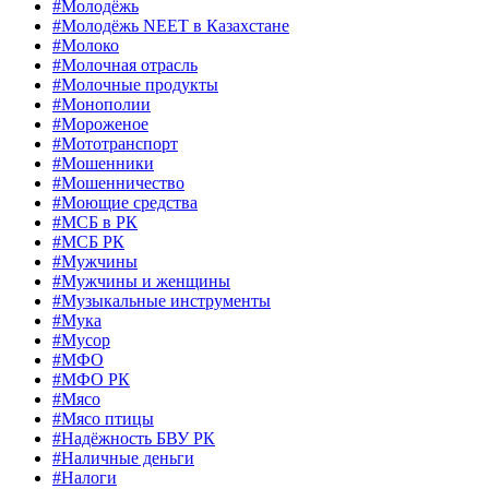
#Молодёжь
#Молодёжь NEET в Казахстане
#Молоко
#Молочная отрасль
#Молочные продукты
#Монополии
#Мороженое
#Мототранспорт
#Мошенники
#Мошенничество
#Моющие средства
#МСБ в РК
#МСБ РК
#Мужчины
#Мужчины и женщины
#Музыкальные инструменты
#Мука
#Мусор
#МФО
#МФО РК
#Мясо
#Мясо птицы
#Надёжность БВУ РК
#Наличные деньги
#Налоги