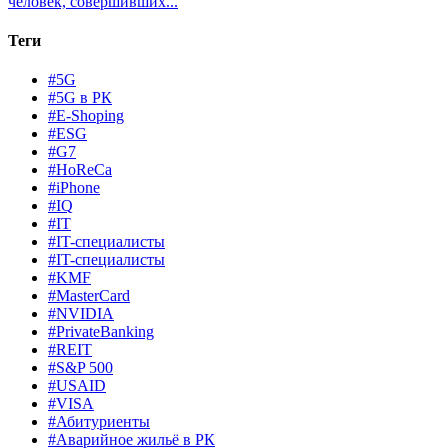
человек, совершивших...
Теги
#5G
#5G в РК
#E-Shoping
#ESG
#G7
#HoReCa
#iPhone
#IQ
#IT
#IT-специалисты
#IT-специалисты
#KMF
#MasterCard
#NVIDIA
#PrivateBanking
#REIT
#S&P 500
#USAID
#VISA
#Абитуриенты
#Аварийное жильё в РК