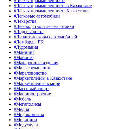
#Лёгкая промышленность
#Лёгкая промышленность в Казахстане
#Лёгкая промышленность Казахстана
#Легковые автомобили
#Лекарства
#Лесоводство и лесозаготовки
#Лидеры роста
#Лизинг легковых автомобилей
#Ломбарды РК
#Лудомания
#Майнинг
#Майонез
#Макаронные изделия
#Малые компании
#Мараловодство
#Маркетплейсы в Казахстане
#Маркетплейсы в мире
#Массовый спорт
#Машиностроение
#Мебель
#Мегаполисы
#Медиа
#Медикаменты
#Медицина
#Медуслуги