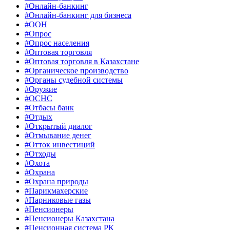
#Онлайн-банкинг
#Онлайн-банкинг для бизнеса
#ООН
#Опрос
#Опрос населения
#Оптовая торговля
#Оптовая торговля в Казахстане
#Органическое производство
#Органы судебной системы
#Оружие
#ОСНС
#Отбасы банк
#Отдых
#Открытый диалог
#Отмывание денег
#Отток инвестиций
#Отходы
#Охота
#Охрана
#Охрана природы
#Парикмахерские
#Парниковые газы
#Пенсионеры
#Пенсионеры Казахстана
#Пенсионная система РК