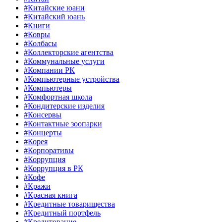
#Китайские юани
#Китайский юань
#Книги
#Ковры
#Колбасы
#Коллекторские агентства
#Коммунальные услуги
#Компании РК
#Компьютерные устройства
#Компьютеры
#Комфортная школа
#Кондитерские изделия
#Консервы
#Контактные зоопарки
#Концерты
#Корея
#Корпоративы
#Коррупция
#Коррупция в РК
#Кофе
#Кражи
#Красная книга
#Кредитные товарищества
#Кредитный портфель
#Кредитование