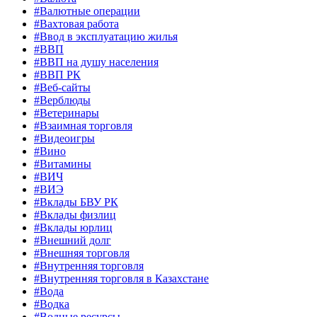
#Валютные операции
#Вахтовая работа
#Ввод в эксплуатацию жилья
#ВВП
#ВВП на душу населения
#ВВП РК
#Веб-сайты
#Верблюды
#Ветеринары
#Взаимная торговля
#Видеоигры
#Вино
#Витамины
#ВИЧ
#ВИЭ
#Вклады БВУ РК
#Вклады физлиц
#Вклады юрлиц
#Внешний долг
#Внешняя торговля
#Внутренняя торговля
#Внутренняя торговля в Казахстане
#Вода
#Водка
#Водные ресурсы