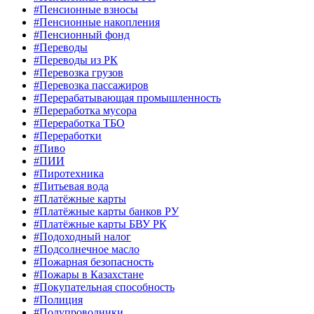
#Пенсионные взносы
#Пенсионные накопления
#Пенсионный фонд
#Переводы
#Переводы из РК
#Перевозка грузов
#Перевозка пассажиров
#Перерабатывающая промышленность
#Переработка мусора
#Переработка ТБО
#Переработки
#Пиво
#ПИИ
#Пиротехника
#Питьевая вода
#Платёжные карты
#Платёжные карты банков РУ
#Платёжные карты БВУ РК
#Подоходный налог
#Подсолнечное масло
#Пожарная безопасность
#Пожары в Казахстане
#Покупательная способность
#Полиция
#Полупроводники