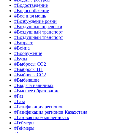
#Водоотведение
#Водоснабжение
#Военная мощь
#Возбуждение розни
#Воздушные перевозки
#Воздушный транспорт
#Воздушный транспорт
#Возраст
#Война
#Вооружение
#Вузы
#Выбросы CO2
#Выбросы ПГ
#Выбросы СО2
#Выбывшие
#Выдача наличных
#Высшее образование
#Газ
#Газа
#Газификация регионов
#Газификация регионов Казахстана
#Газовая промышленность
#Геймеры
#Геймеры