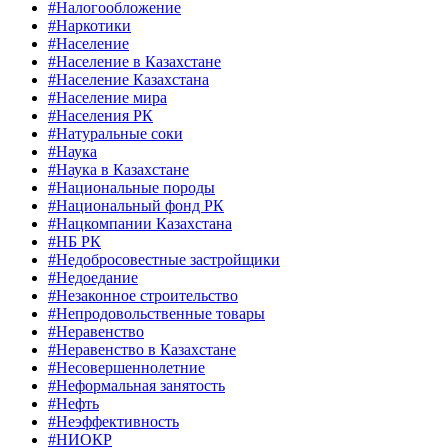
#Налогообложение
#Наркотики
#Население
#Население в Казахстане
#Население Казахстана
#Население мира
#Населения РК
#Натуральные соки
#Наука
#Наука в Казахстане
#Национальные породы
#Национальный фонд РК
#Нацкомпании Казахстана
#НБ РК
#Недобросовестные застройщики
#Недоедание
#Незаконное строительство
#Непродовольственные товары
#Неравенство
#Неравенство в Казахстане
#Несовершеннолетние
#Неформальная занятость
#Нефть
#Неэффективность
#НИОКР