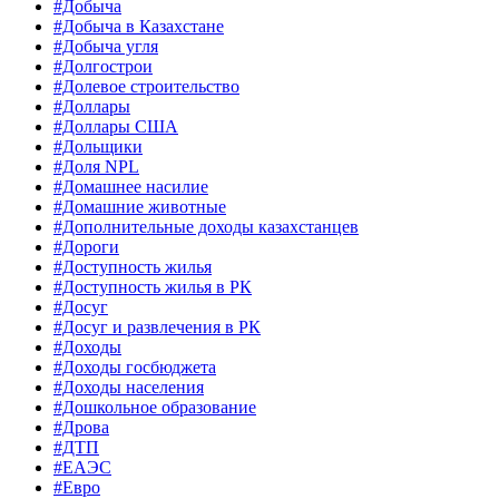
#Добыча
#Добыча в Казахстане
#Добыча угля
#Долгострои
#Долевое строительство
#Доллары
#Доллары США
#Дольщики
#Доля NPL
#Домашнее насилие
#Домашние животные
#Дополнительные доходы казахстанцев
#Дороги
#Доступность жилья
#Доступность жилья в РК
#Досуг
#Досуг и развлечения в РК
#Доходы
#Доходы госбюджета
#Доходы населения
#Дошкольное образование
#Дрова
#ДТП
#ЕАЭС
#Евро