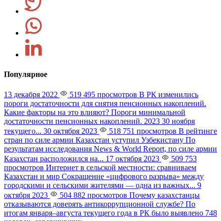
Популярное
13 декабря 2022
519 495 просмотров
В РК изменились
пороги достаточности для снятия пенсионных накоплений.
Какие факторы на это влияют?
Пороги минимальной
достаточности пенсионных накоплений. 2023 30 ноября
текущего...
30 октября 2023
518 751 просмотров
В рейтинге
стран по силе армии Казахстан уступил Узбекистану
По
результатам исследования News & World Report, по силе армии
Казахстан расположился на...
17 октября 2023
509 753
просмотров
Интернет в сельской местности: сравниваем
Казахстан и мир
Сокращение «цифрового разрыва» между
городскими и сельскими жителями — одна из важных...
9
октября 2023
504 882 просмотров
Почему казахстанцы
отказываются доверять антикоррупционной службе?
По
итогам января–августа текущего года в РК было выявлено 748