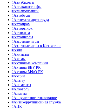
#Авиабилеты
#Авиакатастрофы
#Авиакомпании
#Автобусы
#Автоматизация труда
#Автопром
#Авторынок
#Автохлам
#Автошколы
#Азартные игры
#Азартные игры в Казахстане
#Азия
#Акиматы
#Акимы
#Активные компании
#Активы БВУ РК
#Активы МФО РК
#Акции
#Алатау
#Алименты
#Алкоголь
#Алматы
#Аннуитетное страхование
#Антикоррупционная служба
#АПК