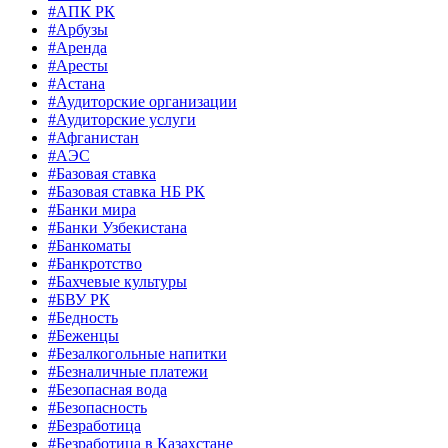
#АПК РК
#Арбузы
#Аренда
#Аресты
#Астана
#Аудиторские организации
#Аудиторские услуги
#Афганистан
#АЭС
#Базовая ставка
#Базовая ставка НБ РК
#Банки мира
#Банки Узбекистана
#Банкоматы
#Банкротство
#Бахчевые культуры
#БВУ РК
#Бедность
#Беженцы
#Безалкогольные напитки
#Безналичные платежи
#Безопасная вода
#Безопасность
#Безработица
#Безработица в Казахстане