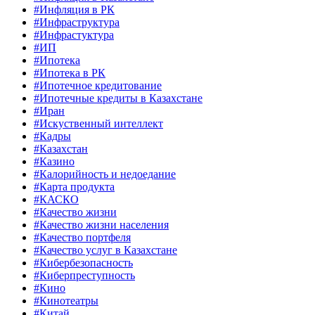
#Инфляция в РК
#Инфраструктура
#Инфрастуктура
#ИП
#Ипотека
#Ипотека в РК
#Ипотечное кредитование
#Ипотечные кредиты в Казахстане
#Иран
#Искуственный интеллект
#Кадры
#Казахстан
#Казино
#Калорийность и недоедание
#Карта продукта
#КАСКО
#Качество жизни
#Качество жизни населения
#Качество портфеля
#Качество услуг в Казахстане
#Кибербезопасность
#Киберпреступность
#Кино
#Кинотеатры
#Китай