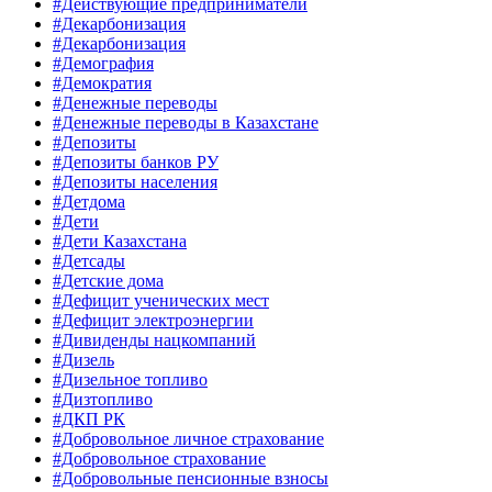
#Действующие предприниматели
#Декарбонизация
#Декарбонизация
#Демография
#Демократия
#Денежные переводы
#Денежные переводы в Казахстане
#Депозиты
#Депозиты банков РУ
#Депозиты населения
#Детдома
#Дети
#Дети Казахстана
#Детсады
#Детские дома
#Дефицит ученических мест
#Дефицит электроэнергии
#Дивиденды нацкомпаний
#Дизель
#Дизельное топливо
#Дизтопливо
#ДКП РК
#Добровольное личное страхование
#Добровольное страхование
#Добровольные пенсионные взносы