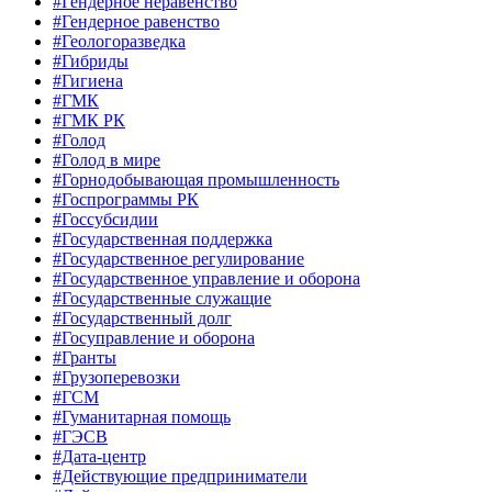
#Гендерное неравенство
#Гендерное равенство
#Геологоразведка
#Гибриды
#Гигиена
#ГМК
#ГМК РК
#Голод
#Голод в мире
#Горнодобывающая промышленность
#Госпрограммы РК
#Госсубсидии
#Государственная поддержка
#Государственное регулирование
#Государственное управление и оборона
#Государственные служащие
#Государственный долг
#Госуправление и оборона
#Гранты
#Грузоперевозки
#ГСМ
#Гуманитарная помощь
#ГЭСВ
#Дата-центр
#Действующие предприниматели