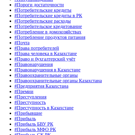
#Пороги достаточности
#Потребительские кредиты
#Потребительские кредиты в РК
#Потребительские расходы
#Потребительское кредитование
#Потребление в домохозяйствах
#Потребление продуктов питания
#Почта
#Права потребителей
#Права человека в Казахстане
#Право и бухгалтерский учёт
#Правонарушения
#Правонарушения в Казахстане
#Правоохранительные органы
#Правоохранительные органы Казахстана
#Предприятия Казахстана
#Премии
#Преступления
#Преступность
#Преступность в Казахстане
#Прибывшие
#Прибыль
#Прибыль БВУ РК
#Прибыль МФО РК
#Прибыль СК РК