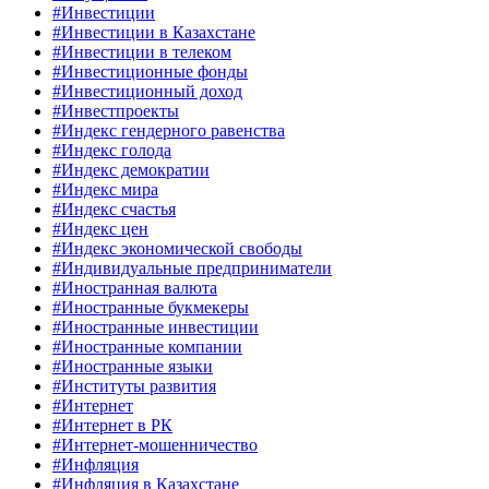
#Инвестиции
#Инвестиции в Казахстане
#Инвестиции в телеком
#Инвестиционные фонды
#Инвестиционный доход
#Инвестпроекты
#Индекс гендерного равенства
#Индекс голода
#Индекс демократии
#Индекс мира
#Индекс счастья
#Индекс цен
#Индекс экономической свободы
#Индивидуальные предприниматели
#Иностранная валюта
#Иностранные букмекеры
#Иностранные инвестиции
#Иностранные компании
#Иностранные языки
#Институты развития
#Интернет
#Интернет в РК
#Интернет-мошенничество
#Инфляция
#Инфляция в Казахстане