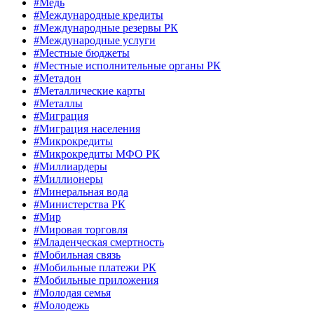
#Медь
#Международные кредиты
#Международные резервы РК
#Международные услуги
#Местные бюджеты
#Местные исполнительные органы РК
#Метадон
#Металлические карты
#Металлы
#Миграция
#Миграция населения
#Микрокредиты
#Микрокредиты МФО РК
#Миллиардеры
#Миллионеры
#Минеральная вода
#Министерства РК
#Мир
#Мировая торговля
#Младенческая смертность
#Мобильная связь
#Мобильные платежи РК
#Мобильные приложения
#Молодая семья
#Молодежь