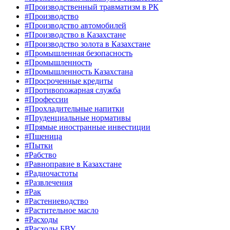
#Производственный травматизм в РК
#Производство
#Производство автомобилей
#Производство в Казахстане
#Производство золота в Казахстане
#Промышленная безопасность
#Промышленность
#Промышленность Казахстана
#Просроченные кредиты
#Противопожарная служба
#Профессии
#Прохладительные напитки
#Пруденциальные нормативы
#Прямые иностранные инвестиции
#Пшеница
#Пытки
#Рабство
#Равноправие в Казахстане
#Радиочастоты
#Развлечения
#Рак
#Растениеводство
#Растительное масло
#Расходы
#Расходы БВУ