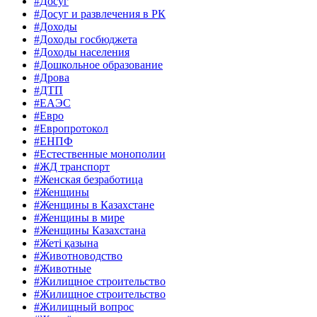
#Досуг
#Досуг и развлечения в РК
#Доходы
#Доходы госбюджета
#Доходы населения
#Дошкольное образование
#Дрова
#ДТП
#ЕАЭС
#Евро
#Европротокол
#ЕНПФ
#Естественные монополии
#ЖД транспорт
#Женская безработица
#Женщины
#Женщины в Казахстане
#Женщины в мире
#Женщины Казахстана
#Жеті қазына
#Животноводство
#Животные
#Жилищное строительство
#Жилищное строительство
#Жилищный вопрос