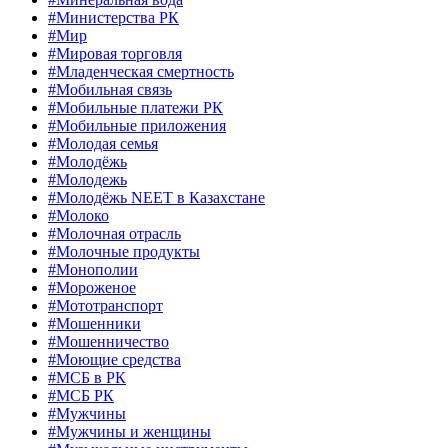
#Министерства РК
#Мир
#Мировая торговля
#Младенческая смертность
#Мобильная связь
#Мобильные платежи РК
#Мобильные приложения
#Молодая семья
#Молодёжь
#Молодежь
#Молодёжь NEET в Казахстане
#Молоко
#Молочная отрасль
#Молочные продукты
#Монополии
#Мороженое
#Мототранспорт
#Мошенники
#Мошенничество
#Моющие средства
#МСБ в РК
#МСБ РК
#Мужчины
#Мужчины и женщины