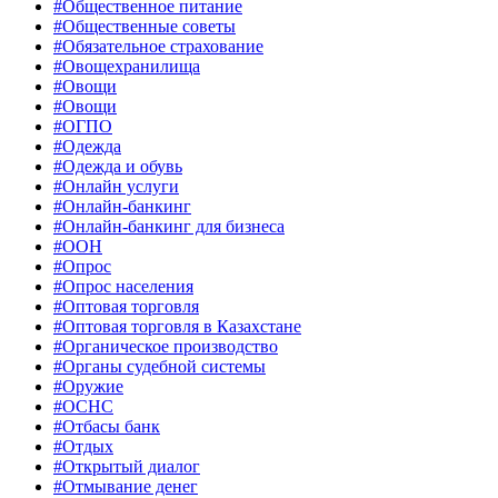
#Общественное питание
#Общественные советы
#Обязательное страхование
#Овощехранилища
#Овощи
#Овощи
#ОГПО
#Одежда
#Одежда и обувь
#Онлайн услуги
#Онлайн-банкинг
#Онлайн-банкинг для бизнеса
#ООН
#Опрос
#Опрос населения
#Оптовая торговля
#Оптовая торговля в Казахстане
#Органическое производство
#Органы судебной системы
#Оружие
#ОСНС
#Отбасы банк
#Отдых
#Открытый диалог
#Отмывание денег