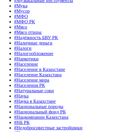
#Музыкальные инструменты
#Мука
#Мусор
#МФО
#МФО РК
#Мясо
#Мясо птицы
#Надёжность БВУ РК
#Наличные деньги
#Налоги
#Налогообложение
#Наркотики
#Население
#Население в Казахстане
#Население Казахстана
#Население мира
#Населения РК
#Натуральные соки
#Наука
#Наука в Казахстане
#Национальные породы
#Национальный фонд РК
#Нацкомпании Казахстана
#НБ РК
#Недобросовестные застройщики