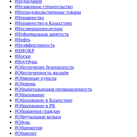
#Недоедание
#Незаконное строительство
#Непродовольственные товары
#Неравенство
#Неравенство в Казахстане
#Несовершеннолетние
#Неформальная занятость
#Нефть
#Неэффективность
#НИОКР
#Носки
#Ноутбуки
#Обеспечение безопасности
#Обеспеченность жильём
#Обменные пункты
#Оборона
#Обрабатывающая промышленность
#Образование
#Образование в Казахстане
#Образование в РК
#Обращения граждан
#Обручальные кольца
#Обувь
#Общежития
#Общепит