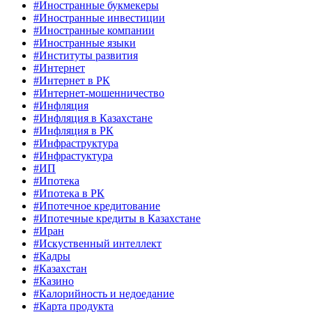
#Иностранные букмекеры
#Иностранные инвестиции
#Иностранные компании
#Иностранные языки
#Институты развития
#Интернет
#Интернет в РК
#Интернет-мошенничество
#Инфляция
#Инфляция в Казахстане
#Инфляция в РК
#Инфраструктура
#Инфрастуктура
#ИП
#Ипотека
#Ипотека в РК
#Ипотечное кредитование
#Ипотечные кредиты в Казахстане
#Иран
#Искуственный интеллект
#Кадры
#Казахстан
#Казино
#Калорийность и недоедание
#Карта продукта