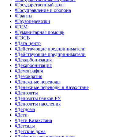
#Государственный долг
#Госуправление и оборона
#Гранты
#Грузоперевозки
#ГСМ
#Гуманитарная помощь
#ГЭСВ
#Дата-центр
#Действующие предприниматели
#Действующие предприниматели
#Декарбонизация
#Декарбонизация
#Демография
#Демократия
#Денежные переводы
#Денежные переводы в Казахстане
#Депозиты
#Депозиты банков РУ
#Депозиты населения
#Детдома
#Дети
#Дети Казахстана
#Детсады
#Детские дома
#Дефицит ученических мест