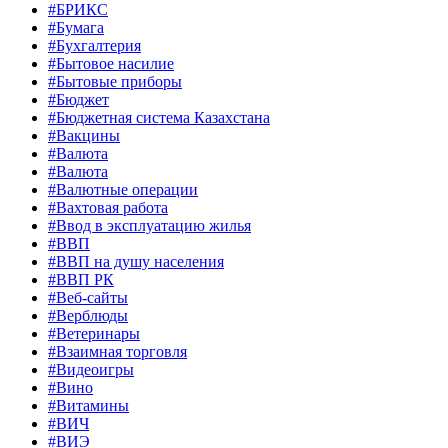
#БРИКС
#Бумага
#Бухгалтерия
#Бытовое насилие
#Бытовые приборы
#Бюджет
#Бюджетная система Казахстана
#Вакцины
#Валюта
#Валюта
#Валютные операции
#Вахтовая работа
#Ввод в эксплуатацию жилья
#ВВП
#ВВП на душу населения
#ВВП РК
#Веб-сайты
#Верблюды
#Ветеринары
#Взаимная торговля
#Видеоигры
#Вино
#Витамины
#ВИЧ
#ВИЭ