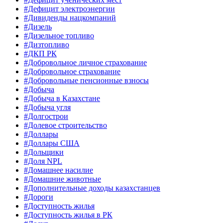
#Дефицит электроэнергии
#Дивиденды нацкомпаний
#Дизель
#Дизельное топливо
#Дизтопливо
#ДКП РК
#Добровольное личное страхование
#Добровольное страхование
#Добровольные пенсионные взносы
#Добыча
#Добыча в Казахстане
#Добыча угля
#Долгострои
#Долевое строительство
#Доллары
#Доллары США
#Дольщики
#Доля NPL
#Домашнее насилие
#Домашние животные
#Дополнительные доходы казахстанцев
#Дороги
#Доступность жилья
#Доступность жилья в РК