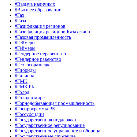
#Выдача наличных
#Высшее образование
#Газ
#Газа
#Газификация регионов
#Газификация регионов Казахстана
#Газовая промышленность
#Геймеры
#Геймеры
#Гендерное неравенство
#Гендерное равенство
#Геологоразведка
#Гибриды
#Гигиена
#ГМК
#ГМК РК
#Голод
#Голод в мире
#Горнодобывающая промышленность
#Госпрограммы РК
#Госсубсидии
#Государственная поддержка
#Государственное регулирование
#Государственное управление и оборона
#Государственные служащие