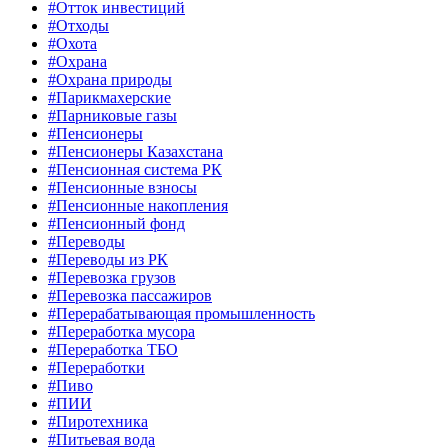
#Отток инвестиций
#Отходы
#Охота
#Охрана
#Охрана природы
#Парикмахерские
#Парниковые газы
#Пенсионеры
#Пенсионеры Казахстана
#Пенсионная система РК
#Пенсионные взносы
#Пенсионные накопления
#Пенсионный фонд
#Переводы
#Переводы из РК
#Перевозка грузов
#Перевозка пассажиров
#Перерабатывающая промышленность
#Переработка мусора
#Переработка ТБО
#Переработки
#Пиво
#ПИИ
#Пиротехника
#Питьевая вода