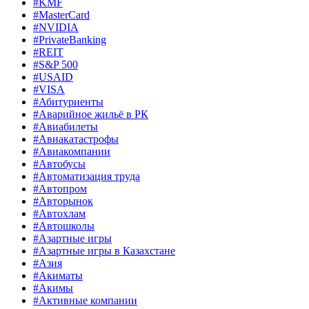
#KMF
#MasterCard
#NVIDIA
#PrivateBanking
#REIT
#S&P 500
#USAID
#VISA
#Абитуриенты
#Аварийное жильё в РК
#Авиабилеты
#Авиакатастрофы
#Авиакомпании
#Автобусы
#Автоматизация труда
#Автопром
#Авторынок
#Автохлам
#Автошколы
#Азартные игры
#Азартные игры в Казахстане
#Азия
#Акиматы
#Акимы
#Активные компании