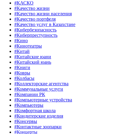
#КАСКО
#Качество жизни
#Качество жизни населения
#Качество портфеля
#Качество услуг в Казахстане
#Кибербезопасность
#Киберпреступность
#Кино
#Кинотеатры
#Китай
#Китайские юани
#Китайский юань
#Книги
#Ковры
#Колбасы
#Коллекторские агентства
#Коммунальные услуги
#Компании РК
#Компьютерные устройства
#Компьютеры
#Комфортная школа
#Кондитерские изделия
#Консервы
#Контактные зоопарки
#Концерты