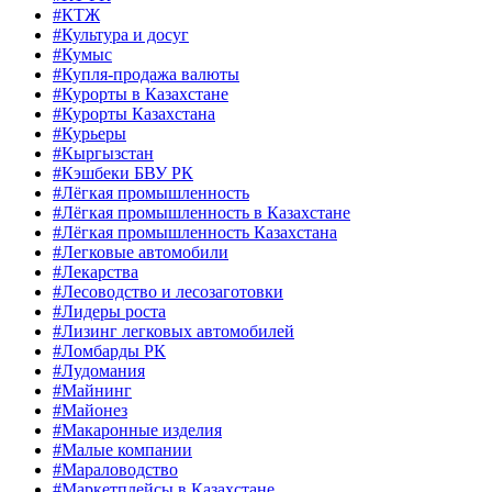
#КТЖ
#Культура и досуг
#Кумыс
#Купля-продажа валюты
#Курорты в Казахстане
#Курорты Казахстана
#Курьеры
#Кыргызстан
#Кэшбеки БВУ РК
#Лёгкая промышленность
#Лёгкая промышленность в Казахстане
#Лёгкая промышленность Казахстана
#Легковые автомобили
#Лекарства
#Лесоводство и лесозаготовки
#Лидеры роста
#Лизинг легковых автомобилей
#Ломбарды РК
#Лудомания
#Майнинг
#Майонез
#Макаронные изделия
#Малые компании
#Мараловодство
#Маркетплейсы в Казахстане