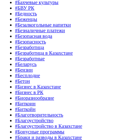
#Бахчевые культуры
#БВУ РК
#Бедность
#Беженцы
#Безалкогольные напитки
#Безналичные платежи
#Безопасная вода
#Безопасность
#Безработица
#Безработица в Казахстане
#Безработные
#Беларусь
#Бензин
#Бесплодие
#Бетон
#Бизнес в Казахстане
#Бизнес в РК
#Биоразнообразие
#Биткоин
#Биткойн
#Благотворительность
#Благоустройство
#Благоустройство в Казахстане
#Бонусные программы
#Браки и разводы в Казахстане