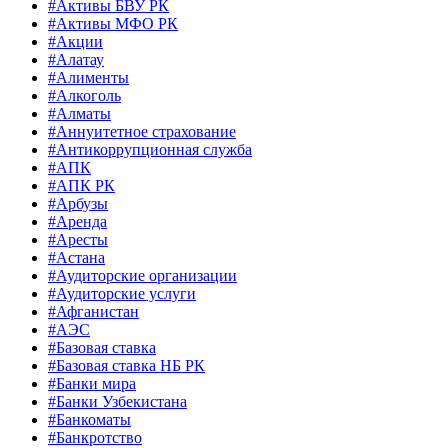
#Активы БВУ РК
#Активы МФО РК
#Акции
#Алатау
#Алименты
#Алкоголь
#Алматы
#Аннуитетное страхование
#Антикоррупционная служба
#АПК
#АПК РК
#Арбузы
#Аренда
#Аресты
#Астана
#Аудиторские организации
#Аудиторские услуги
#Афганистан
#АЭС
#Базовая ставка
#Базовая ставка НБ РК
#Банки мира
#Банки Узбекистана
#Банкоматы
#Банкротство