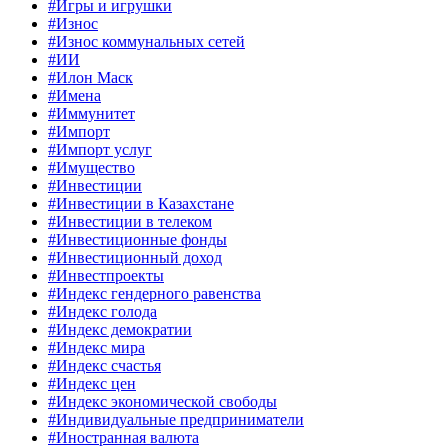
#Игры и игрушки
#Износ
#Износ коммунальных сетей
#ИИ
#Илон Маск
#Имена
#Иммунитет
#Импорт
#Импорт услуг
#Имущество
#Инвестиции
#Инвестиции в Казахстане
#Инвестиции в телеком
#Инвестиционные фонды
#Инвестиционный доход
#Инвестпроекты
#Индекс гендерного равенства
#Индекс голода
#Индекс демократии
#Индекс мира
#Индекс счастья
#Индекс цен
#Индекс экономической свободы
#Индивидуальные предприниматели
#Иностранная валюта