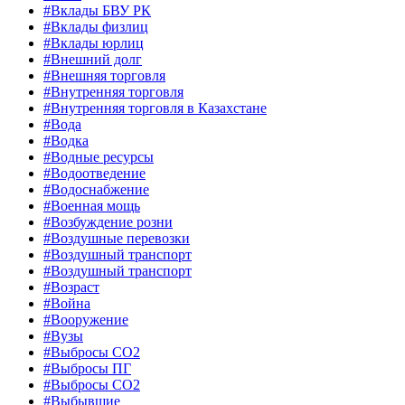
#Вклады БВУ РК
#Вклады физлиц
#Вклады юрлиц
#Внешний долг
#Внешняя торговля
#Внутренняя торговля
#Внутренняя торговля в Казахстане
#Вода
#Водка
#Водные ресурсы
#Водоотведение
#Водоснабжение
#Военная мощь
#Возбуждение розни
#Воздушные перевозки
#Воздушный транспорт
#Воздушный транспорт
#Возраст
#Война
#Вооружение
#Вузы
#Выбросы CO2
#Выбросы ПГ
#Выбросы СО2
#Выбывшие