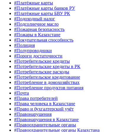
#Платёжные карты
#Платёжные карты банков РУ
#Платёжные карты БВУ РК
#Подоходный налог
#Подсолнечное масло
#Пожарная безопасность
#Пожары в Казахстане
#Покупательная способность
#Полиция
#Полупроводники
#Пороги достаточности
#Потребительские кредиты
#Потребительские кредиты в РК
#Потребительские расходы
#Потребительское кредитование
#Потребление в домохозяйствах
#Потребление продуктов питания
#Почта
#Права потребителей
#Права человека в Казахстане
#Право и бухгалтерский учёт
#Правонарушения
#Правонарушения в Казахстане
#Правоохранительные органы
#Правоохранительные органы Казахстана