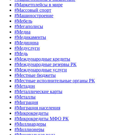
#Маркетплейсы в мире
#Массовый спорт
#Машиностроение
#Мебель
#Мегаполисы
#Медиа
#Медикаменты
#Медицина
#Медуслуги
#Медь
#Международные кредиты
#Международные резервы РК
#Международные услуги
#Местные бюджеты
#Местные исполнительные органы РК
#Метадон
#Металлические карты
#Металлы
#Миграция
#Миграция населения
#Микрокредиты
#Микрокредиты МФО РК
#Миллиардеры
#Миллионеры
#Минеральная вода