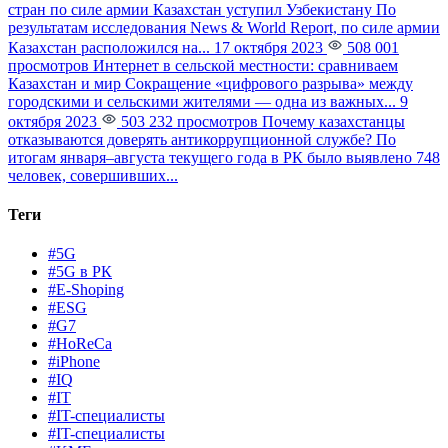
стран по силе армии Казахстан уступил Узбекистану
По
результатам исследования News & World Report, по силе армии
Казахстан расположился на...
17 октября 2023
508 001
просмотров
Интернет в сельской местности: сравниваем
Казахстан и мир
Сокращение «цифрового разрыва» между
городскими и сельскими жителями — одна из важных...
9
октября 2023
503 232 просмотров
Почему казахстанцы
отказываются доверять антикоррупционной службе?
По
итогам января–августа текущего года в РК было выявлено 748
человек, совершивших...
Теги
#5G
#5G в РК
#E-Shoping
#ESG
#G7
#HoReCa
#iPhone
#IQ
#IT
#IT-специалисты
#IT-специалисты