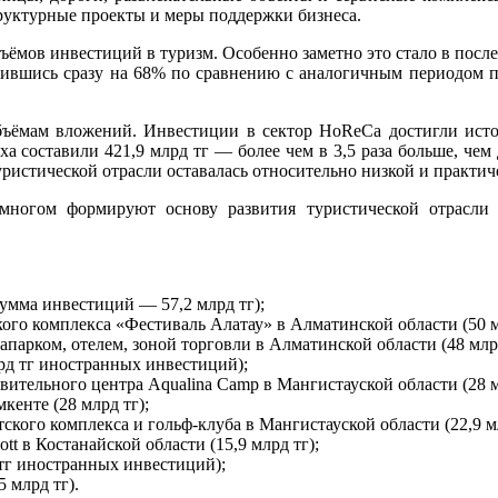
руктурные проекты и меры поддержки бизнеса.
мов инвестиций в туризм. Особенно заметно это стало в послед
ичившись сразу на 68% по сравнению с аналогичным периодом пр
бъёмам вложений. Инвестиции в сектор HoReCa достигли исто
 составили 421,9 млрд тг — более чем в 3,5 раза больше, чем де
ристической отрасли оставалась относительно низкой и практи
ногом формируют основу развития туристической отрасли К
сумма инвестиций — 57,2 млрд тг);
ого комплекса «Фестиваль Алатау» в Алматинской области (50 м
апарком, отелем, зоной торговли в Алматинской области (48 мл
лрд тг иностранных инвестиций);
вительного центра Aqualina Camp в Мангистауской области (28 м
кенте (28 млрд тг);
кого комплекса и гольф-клуба в Мангистауской области (22,9 
tt в Костанайской области (15,9 млрд тг);
 тг иностранных инвестиций);
 млрд тг).