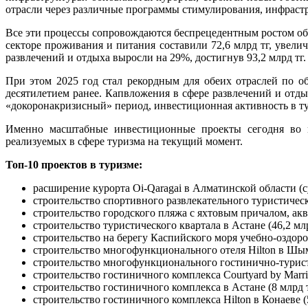
отрасли через различные программы стимулирования, инфраст
Все эти процессы сопровождаются беспрецедентным ростом объё
секторе проживания и питания составили 72,6 млрд тг, увел
развлечений и отдыха выросли на 29%, достигнув 93,2 млрд тг.
При этом 2025 год стал рекордным для обеих отраслей по о
десятилетием ранее. Капвложения в сфере развлечений и отдыха
«докоронакризисный» период, инвестиционная активность в ту
Именно масштабные инвестиционные проекты сегодня во м
реализуемых в сфере туризма на текущий момент.
Топ-10 проектов в туризме:
расширение курорта Oi-Qaragai в Алматинской области (
строительство спортивного развлекательного туристическ
строительство городского пляжа с яхтовым причалом, акв
строительство туристического квартала в Астане (46,2 м
строительство на берегу Каспийского моря учебно-оздоро
строительство многофункционального отеля Hilton в Шым
строительство многофункционального гостинично-туристс
строительство гостиничного комплекса Courtyard by Marrio
строительство гостиничного комплекса в Астане (8 млрд
строительство гостиничного комплекса Hilton в Конаеве (5