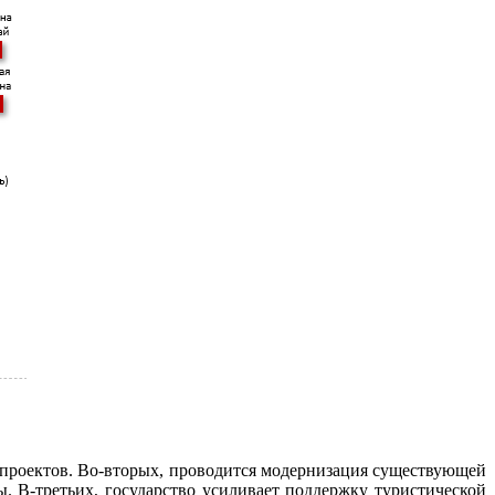
 проектов. Во-вторых, проводится модернизация существующей
. В-третьих, государство усиливает поддержку туристической