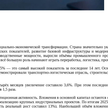
оциально-экономической трансформации. Страна значительно у
ких показателей, развитие базовой инфраструктуры и модерни
зводственные мощности, выросли объёмы промышленного произ
 всё большую роль начинают играть переработка, логистика, п
6,5% — это самый высокий показатель за последние 14 лет. Ос
емонстрировали транспортно-логистическая отрасль, строител
тырёх месяцев увеличение составило 3,6%. При этом последни
 1,5 раза.
стиционная активность. Вложения в основной капитал остаются 
еализацию крупных индустриальных проектов. По итогам 2025 
сть реальный рост составил 13%). Наибольший объём вложен