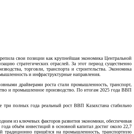
крепила свои позиции как крупнейшая экономика Центральной
зацию стратегических отраслей. За этот период существенно
водства, торговли, транспорта и строительства. Экономика
ромышленность и инфраструктурные направления.
новными драйверами роста стали промышленность, транспорт,
ьство и промышленное производство. По итогам 2025 года ВВП
е три полных года реальный рост ВВП Казахстана стабильно
одним из ключевых факторов развития экономики, обеспечивая
года объём инвестиций в основной капитал достиг около 22,7
ий традиционно пришёлся на промышленность, транспортную