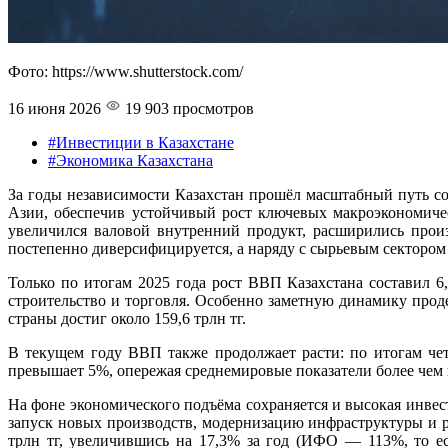
Фото: https://www.shutterstock.com/
16 июня 2026
19 903 просмотров
#Инвестиции в Казахстане
#Экономика Казахстана
За годы независимости Казахстан прошёл масштабный путь с
Азии, обеспечив устойчивый рост ключевых макроэкономичес
увеличился валовой внутренний продукт, расширились прои
постепенно диверсифицируется, а наряду с сырьевым сектором
Только по итогам 2025 года рост ВВП Казахстана составил 
строительство и торговля. Особенно заметную динамику прод
страны достиг около 159,6 трлн тг.
В текущем году ВВП также продолжает расти: по итогам че
превышает 5%, опережая среднемировые показатели более чем в
На фоне экономического подъёма сохраняется и высокая инве
запуск новых производств, модернизацию инфраструктуры и р
трлн тг, увеличившись на 17,3% за год (ИФО — 113%, то е