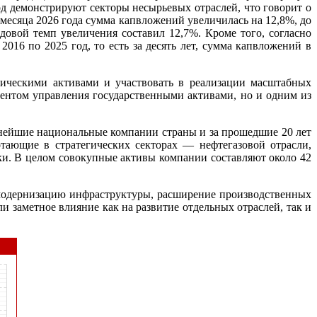
од демонстрируют секторы несырьевых отраслей, что говорит о
месяца 2026 года сумма капвложений увеличилась на 12,8%, до
одовой темп увеличения составил 12,7%. Кроме того, согласно
16 по 2025 год, то есть за десять лет, сумма капвложений в
гическими активами и участвовать в реализации масштабных
нтом управления государственными активами, но и одним из
пнейшие национальные компании страны и за прошедшие 20 лет
отающие в стратегических секторах — нефтегазовой отрасли,
ки. В целом совокупные активы компании составляют около 42
 модернизацию инфраструктуры, расширение производственных
и заметное влияние как на развитие отдельных отраслей, так и