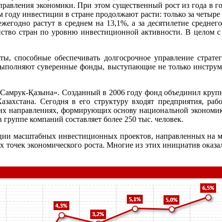
правления экономики. При этом существенный рост из года в г
году инвестиции в стране продолжают расти: только за четыре 
ежегодно растут в среднем на 13,1%, а за десятилетие среднег
тво стран по уровню инвестиционной активности. В целом с 20
ты, способные обеспечивать долгосрочное управление страте
выполняют суверенные фонды, выступающие не только инструме
 «Самрук-Қазына». Созданный в 2006 году фонд объединил кру
захстана. Сегодня в его структуру входят предприятия, раб
угих направлениях, формирующих основу национальной экономи
 группе компаний составляет более 250 тыс. человек.
зации масштабных инвестиционных проектов, направленных на
 точек экономического роста. Многие из этих инициатив оказал