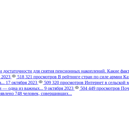
и достаточности для снятия пенсионных накоплений. Какие фак
 2023
518 321 просмотров
В рейтинге стран по силе армии К
...
17 октября 2023
509 320 просмотров
Интернет в сельской 
 — одна из важных...
9 октября 2023
504 449 просмотров
Поч
явлено 748 человек, совершивших...