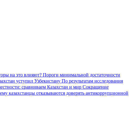
торы на это влияют?
Пороги минимальной достаточности
азахстан уступил Узбекистану
По результатам исследования
местности: сравниваем Казахстан и мир
Сокращение
ему казахстанцы отказываются доверять антикоррупционной