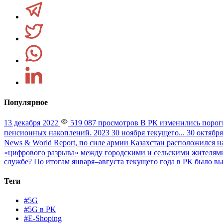
Популярное
13 декабря 2022
519 087 просмотров
В РК изменились порог
пенсионных накоплений. 2023 30 ноября текущего...
30 октября
News & World Report, по силе армии Казахстан расположился на
«цифрового разрыва» между городскими и сельскими жителями
службе?
По итогам января–августа текущего года в РК было вы
Теги
#5G
#5G в РК
#E-Shoping