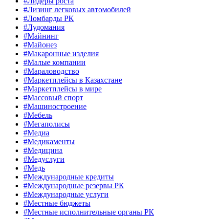
#Лидеры роста
#Лизинг легковых автомобилей
#Ломбарды РК
#Лудомания
#Майнинг
#Майонез
#Макаронные изделия
#Малые компании
#Мараловодство
#Маркетплейсы в Казахстане
#Маркетплейсы в мире
#Массовый спорт
#Машиностроение
#Мебель
#Мегаполисы
#Медиа
#Медикаменты
#Медицина
#Медуслуги
#Медь
#Международные кредиты
#Международные резервы РК
#Международные услуги
#Местные бюджеты
#Местные исполнительные органы РК