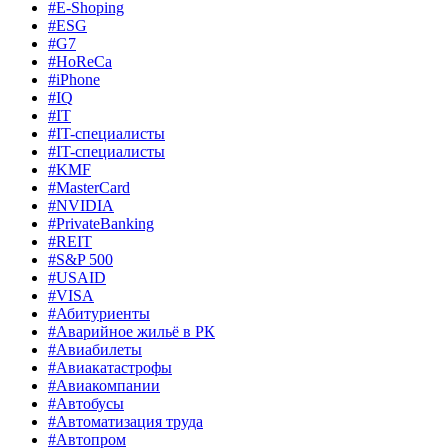
#E-Shoping
#ESG
#G7
#HoReCa
#iPhone
#IQ
#IT
#IT-специалисты
#IT-специалисты
#KMF
#MasterCard
#NVIDIA
#PrivateBanking
#REIT
#S&P 500
#USAID
#VISA
#Абитуриенты
#Аварийное жильё в РК
#Авиабилеты
#Авиакатастрофы
#Авиакомпании
#Автобусы
#Автоматизация труда
#Автопром