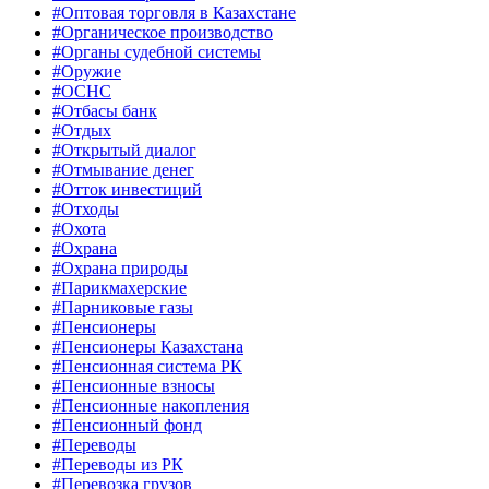
#Оптовая торговля в Казахстане
#Органическое производство
#Органы судебной системы
#Оружие
#ОСНС
#Отбасы банк
#Отдых
#Открытый диалог
#Отмывание денег
#Отток инвестиций
#Отходы
#Охота
#Охрана
#Охрана природы
#Парикмахерские
#Парниковые газы
#Пенсионеры
#Пенсионеры Казахстана
#Пенсионная система РК
#Пенсионные взносы
#Пенсионные накопления
#Пенсионный фонд
#Переводы
#Переводы из РК
#Перевозка грузов