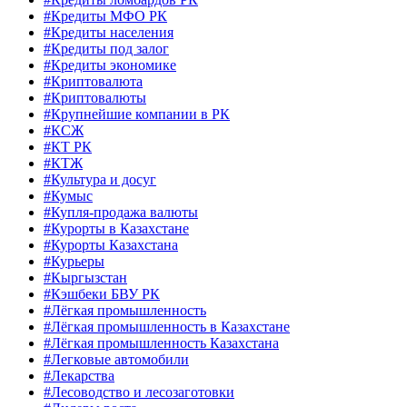
#Кредиты МФО РК
#Кредиты населения
#Кредиты под залог
#Кредиты экономике
#Криптовалюта
#Криптовалюты
#Крупнейшие компании в РК
#КСЖ
#КТ РК
#КТЖ
#Культура и досуг
#Кумыс
#Купля-продажа валюты
#Курорты в Казахстане
#Курорты Казахстана
#Курьеры
#Кыргызстан
#Кэшбеки БВУ РК
#Лёгкая промышленность
#Лёгкая промышленность в Казахстане
#Лёгкая промышленность Казахстана
#Легковые автомобили
#Лекарства
#Лесоводство и лесозаготовки