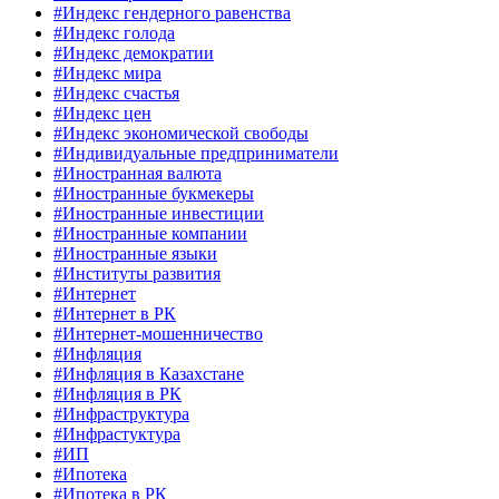
#Индекс гендерного равенства
#Индекс голода
#Индекс демократии
#Индекс мира
#Индекс счастья
#Индекс цен
#Индекс экономической свободы
#Индивидуальные предприниматели
#Иностранная валюта
#Иностранные букмекеры
#Иностранные инвестиции
#Иностранные компании
#Иностранные языки
#Институты развития
#Интернет
#Интернет в РК
#Интернет-мошенничество
#Инфляция
#Инфляция в Казахстане
#Инфляция в РК
#Инфраструктура
#Инфрастуктура
#ИП
#Ипотека
#Ипотека в РК