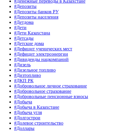
#Денежные переводы в Казахстане
#Депозиты
#Депозиты банков РУ
#Депозиты населения
#Детдома
#Дети
#Дети Казахстана
#Детсады
#Детские дома
#Дефицит ученических мест
#Дефицит электроэнергии
#Дивиденды нацкомпаний
#Дизель
#Дизельное топливо
#Дизтопливо
#ДКП РК
#Добровольное личное страхование
#Добровольное страхование
#Добровольные пенсионные взносы
#Добыча
#Добыча в Казахстане
#Добыча угля
#Долгострои
#Долевое строительство
#Доллары