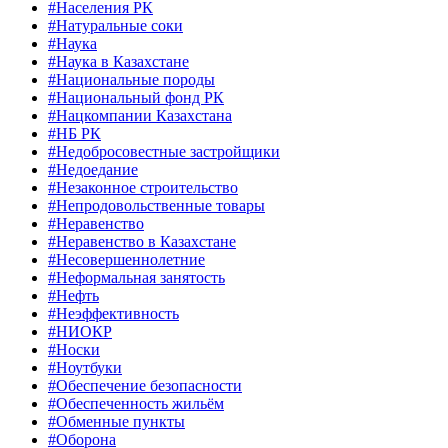
#Населения РК
#Натуральные соки
#Наука
#Наука в Казахстане
#Национальные породы
#Национальный фонд РК
#Нацкомпании Казахстана
#НБ РК
#Недобросовестные застройщики
#Недоедание
#Незаконное строительство
#Непродовольственные товары
#Неравенство
#Неравенство в Казахстане
#Несовершеннолетние
#Неформальная занятость
#Нефть
#Неэффективность
#НИОКР
#Носки
#Ноутбуки
#Обеспечение безопасности
#Обеспеченность жильём
#Обменные пункты
#Оборона