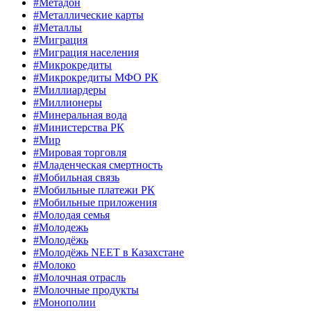
#Метадон
#Металлические карты
#Металлы
#Миграция
#Миграция населения
#Микрокредиты
#Микрокредиты МФО РК
#Миллиардеры
#Миллионеры
#Минеральная вода
#Министерства РК
#Мир
#Мировая торговля
#Младенческая смертность
#Мобильная связь
#Мобильные платежи РК
#Мобильные приложения
#Молодая семья
#Молодежь
#Молодёжь
#Молодёжь NEET в Казахстане
#Молоко
#Молочная отрасль
#Молочные продукты
#Монополии