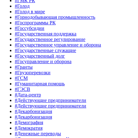
#ГМК РК
#Голод
#Голод в мире
#Горнодобывающая промышленность
#Госпрограммы РК
#Госсубсидии
#Государственная поддержка
#Государственное регулирование
#Государственное управление и оборона
#Государственные служащие
#Государственный долг
#Госуправление и оборона
#Гранты
#Грузоперевозки
#ГСМ
#Гуманитарная помощь
#ГЭСВ
#Дата-центр
#Действующие предприниматели
#Действующие предприниматели
#Декарбонизация
#Декарбонизация
#Демография
#Демократия
#Денежные переводы