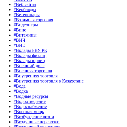
#Веб-сайты
#Верблюды
#Ветеринары
#Взаимная торговля
#Видеоигры
#Вино
#Витамины
#ВИЧ
#ВИЭ
#Вклады БВУ РК
#Вклады физлиц
#Вклады юрлиц
#Внешний долг
#Внешняя торговля
#Внутренняя торговля
#Внутренняя торговля в Казахстане
#Вода
#Водка
#Водные ресурсы
#Водоотведение
#Водоснабжение
#Военная мощь
#Возбуждение розни
#Воздушные перевозки
#Воздушный транспорт