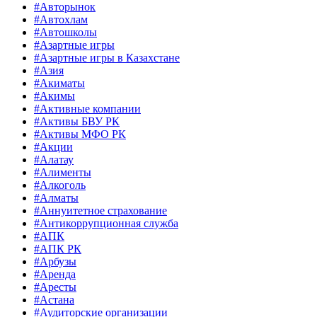
#Авторынок
#Автохлам
#Автошколы
#Азартные игры
#Азартные игры в Казахстане
#Азия
#Акиматы
#Акимы
#Активные компании
#Активы БВУ РК
#Активы МФО РК
#Акции
#Алатау
#Алименты
#Алкоголь
#Алматы
#Аннуитетное страхование
#Антикоррупционная служба
#АПК
#АПК РК
#Арбузы
#Аренда
#Аресты
#Астана
#Аудиторские организации