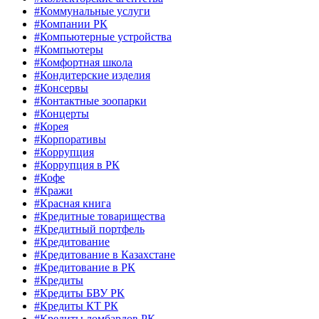
#Коммунальные услуги
#Компании РК
#Компьютерные устройства
#Компьютеры
#Комфортная школа
#Кондитерские изделия
#Консервы
#Контактные зоопарки
#Концерты
#Корея
#Корпоративы
#Коррупция
#Коррупция в РК
#Кофе
#Кражи
#Красная книга
#Кредитные товарищества
#Кредитный портфель
#Кредитование
#Кредитование в Казахстане
#Кредитование в РК
#Кредиты
#Кредиты БВУ РК
#Кредиты КТ РК
#Кредиты ломбардов РК