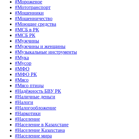
#Мороженое
#Мототранспорт
#Мошенники
#Мошенничество
#Моющие средства
#МСБ в РК
#МСБ РК
#Мужчины
#Мужчины и женщины
#Музыкальные инструменты
#Мука
#Мусор
#МФО
#МФО РК
#Мясо
#Мясо птицы
#Надёжность БВУ РК
#Наличные деньги
#Налоги
#Налогообложение
#Наркотики
#Население
#Население в Казахстане
#Население Казахстана
#Население мира