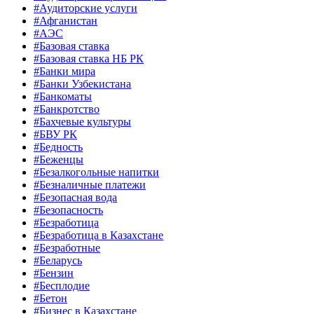
#Аудиторские услуги
#Афганистан
#АЭС
#Базовая ставка
#Базовая ставка НБ РК
#Банки мира
#Банки Узбекистана
#Банкоматы
#Банкротство
#Бахчевые культуры
#БВУ РК
#Бедность
#Беженцы
#Безалкогольные напитки
#Безналичные платежи
#Безопасная вода
#Безопасность
#Безработица
#Безработица в Казахстане
#Безработные
#Беларусь
#Бензин
#Бесплодие
#Бетон
#Бизнес в Казахстане