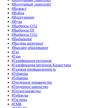
#Воздушный транспорт
#Возраст
#Война
#Вооружение
#Вузы
#Выбросы CO2
#Выбросы ПГ
#Выбросы СО2
#Выбывшие
#Выдача наличных
#Высшее образование
#Газ
#Газа
#Газификация регионов
#Газификация регионов Казахстана
#Газовая промышленность
#Геймеры
#Геймеры
#Гендерное неравенство
#Гендерное равенство
#Геологоразведка
#Гибриды
#Гигиена
#ГМК