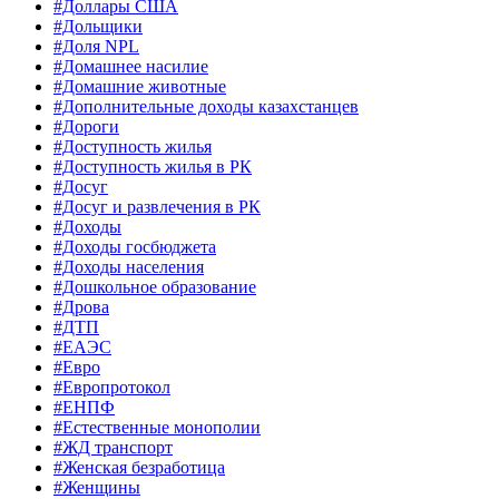
#Доллары США
#Дольщики
#Доля NPL
#Домашнее насилие
#Домашние животные
#Дополнительные доходы казахстанцев
#Дороги
#Доступность жилья
#Доступность жилья в РК
#Досуг
#Досуг и развлечения в РК
#Доходы
#Доходы госбюджета
#Доходы населения
#Дошкольное образование
#Дрова
#ДТП
#ЕАЭС
#Евро
#Европротокол
#ЕНПФ
#Естественные монополии
#ЖД транспорт
#Женская безработица
#Женщины