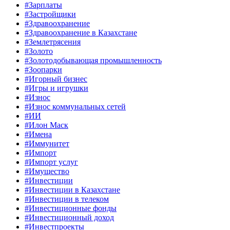
#Зарплаты
#Застройщики
#Здравоохранение
#Здравоохранение в Казахстане
#Землетрясения
#Золото
#Золотодобывающая промышленность
#Зоопарки
#Игорный бизнес
#Игры и игрушки
#Износ
#Износ коммунальных сетей
#ИИ
#Илон Маск
#Имена
#Иммунитет
#Импорт
#Импорт услуг
#Имущество
#Инвестиции
#Инвестиции в Казахстане
#Инвестиции в телеком
#Инвестиционные фонды
#Инвестиционный доход
#Инвестпроекты