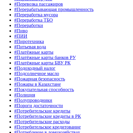
#Перевозка пассажиров
#Перерабатывающая промышленность
#Переработка мусора
#Переработка ТБО
#Переработки
#Пиво
#ПИИ
#Пиротехника
#Питьевая вода
#Платёжные карты
#Платёжные карты банков РУ
#Платёжные карты БВУ РК
#Подоходный налог
#Подсолнечное масло
#Пожарная безопасность
#Пожары в Казахстане
#Покупательная способность
#Полиция
#Полупроводники
#Пороги достаточности
#Потребительские кредиты
#Потребительские кредиты в РК
#Потребительские расходы
#Потребительское кредитование
#Потребление в домохозяйствах