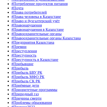
#Потребление продуктов питания
#Почта
#Права потребителей
#Права человека в Казахстане
#Право и бухгалтерский учёт
#Правонарушения
#Правонарушения в Казахстане
#Правоохранительные органы
#Правоохранительные органы Казахстана
#Предприятия Казахстана
#Премии
#Преступления
#Преступность
#Преступность в Казахстане
#Прибывшие
#Прибыль
#Прибыль БВУ РК
#Прибыль МФО РК
#Прибыль СК РК
#Приёмные дети
#Приоритетные программы
#Природный газ
#Причины смерти
#Проблемы образования
#Прогноз2023