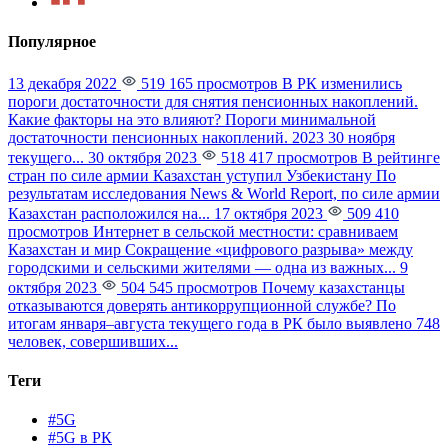
Популярное
13 декабря 2022
519 165 просмотров
В РК изменились
пороги достаточности для снятия пенсионных накоплений.
Какие факторы на это влияют?
Пороги минимальной
достаточности пенсионных накоплений. 2023 30 ноября
текущего...
30 октября 2023
518 417 просмотров
В рейтинге
стран по силе армии Казахстан уступил Узбекистану
По
результатам исследования News & World Report, по силе армии
Казахстан расположился на...
17 октября 2023
509 410
просмотров
Интернет в сельской местности: сравниваем
Казахстан и мир
Сокращение «цифрового разрыва» между
городскими и сельскими жителями — одна из важных...
9
октября 2023
504 545 просмотров
Почему казахстанцы
отказываются доверять антикоррупционной службе?
По
итогам января–августа текущего года в РК было выявлено 748
человек, совершивших...
Теги
#5G
#5G в РК