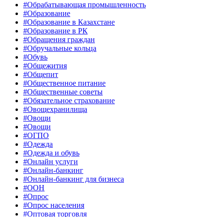
#Обрабатывающая промышленность
#Образование
#Образование в Казахстане
#Образование в РК
#Обращения граждан
#Обручальные кольца
#Обувь
#Общежития
#Общепит
#Общественное питание
#Общественные советы
#Обязательное страхование
#Овощехранилища
#Овощи
#Овощи
#ОГПО
#Одежда
#Одежда и обувь
#Онлайн услуги
#Онлайн-банкинг
#Онлайн-банкинг для бизнеса
#ООН
#Опрос
#Опрос населения
#Оптовая торговля