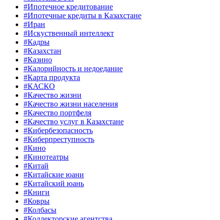
#Ипотечное кредитование
#Ипотечные кредиты в Казахстане
#Иран
#Искуственный интеллект
#Кадры
#Казахстан
#Казино
#Калорийность и недоедание
#Карта продукта
#КАСКО
#Качество жизни
#Качество жизни населения
#Качество портфеля
#Качество услуг в Казахстане
#Кибербезопасность
#Киберпреступность
#Кино
#Кинотеатры
#Китай
#Китайские юани
#Китайский юань
#Книги
#Ковры
#Колбасы
#Коллекторские агентства