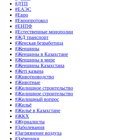
#ДТП
#ЕАЭС
#Евро
#Европротокол
#ЕНПФ
#Естественные монополии
#ЖД транспорт
#Женская безработица
#Женщины
#Женщины в Казахстане
#Женщины в мире
#Женщины Казахстана
#Жеті қазына
#Животноводство
#Животные
#Жилищное строительство
#Жилищное строительство
#Жилищный вопрос
#Жильё
#Жильё в Казахстане
#ЖКХ
#Журналисты
#Заболевания
#Загрязнение воздуха
#Заёмщики