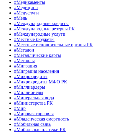
#Медикаменты
#Медицина
#Медуслуги
#Медь
#Международные кредиты
#Международные резервы РК
#Международные услуги
#Местные бюджеты
#Местные исполнительные органы РК
#Метадон
#Металлические карты
#Металлы
#Миграция
#Миграция населения
#Микрокредиты
#Микрокредиты МФО РК
#Миллиардеры
#Миллионеры
#Минеральная вода
#Министерства РК
#Мир
#Мировая торговля
#Младенческая смертность
#Мобильная связь
#Мобильные платежи РК