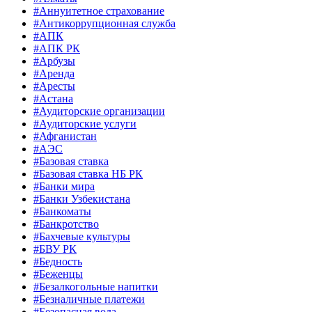
#Аннуитетное страхование
#Антикоррупционная служба
#АПК
#АПК РК
#Арбузы
#Аренда
#Аресты
#Астана
#Аудиторские организации
#Аудиторские услуги
#Афганистан
#АЭС
#Базовая ставка
#Базовая ставка НБ РК
#Банки мира
#Банки Узбекистана
#Банкоматы
#Банкротство
#Бахчевые культуры
#БВУ РК
#Бедность
#Беженцы
#Безалкогольные напитки
#Безналичные платежи
#Безопасная вода