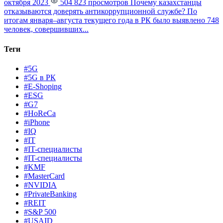
октября 2023
504 823 просмотров
Почему казахстанцы
отказываются доверять антикоррупционной службе?
По
итогам января–августа текущего года в РК было выявлено 748
человек, совершивших...
Теги
#5G
#5G в РК
#E-Shoping
#ESG
#G7
#HoReCa
#iPhone
#IQ
#IT
#IT-специалисты
#IT-специалисты
#KMF
#MasterCard
#NVIDIA
#PrivateBanking
#REIT
#S&P 500
#USAID