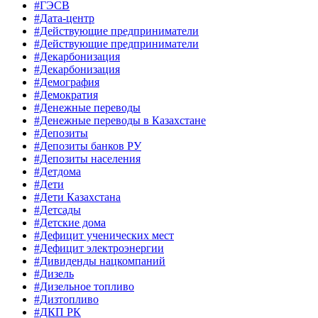
#ГЭСВ
#Дата-центр
#Действующие предприниматели
#Действующие предприниматели
#Декарбонизация
#Декарбонизация
#Демография
#Демократия
#Денежные переводы
#Денежные переводы в Казахстане
#Депозиты
#Депозиты банков РУ
#Депозиты населения
#Детдома
#Дети
#Дети Казахстана
#Детсады
#Детские дома
#Дефицит ученических мест
#Дефицит электроэнергии
#Дивиденды нацкомпаний
#Дизель
#Дизельное топливо
#Дизтопливо
#ДКП РК