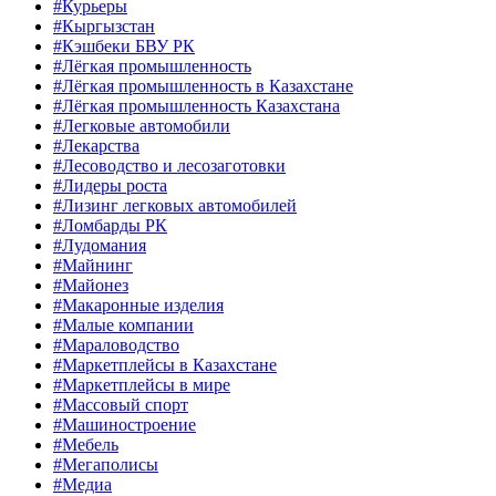
#Курьеры
#Кыргызстан
#Кэшбеки БВУ РК
#Лёгкая промышленность
#Лёгкая промышленность в Казахстане
#Лёгкая промышленность Казахстана
#Легковые автомобили
#Лекарства
#Лесоводство и лесозаготовки
#Лидеры роста
#Лизинг легковых автомобилей
#Ломбарды РК
#Лудомания
#Майнинг
#Майонез
#Макаронные изделия
#Малые компании
#Мараловодство
#Маркетплейсы в Казахстане
#Маркетплейсы в мире
#Массовый спорт
#Машиностроение
#Мебель
#Мегаполисы
#Медиа