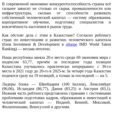
В современной экономике конкурентоспособность страны всё
сильнее зависит не столько от сырья, промышленности или
инфраструктуры, сколько от способности развивать
собственный человеческий капитал — систему образования,
корпоративное обучение, подготовку специалистов и
вовлечённость населения в рынок труда.
Как обстоят дела с этим в Казахстане? Согласно рейтингу
стран по инвестициям и развитию человеческого капитала
(блок Investment & Development в
обзоре
IMD World Talent
Ranking) — весьма неплохо.
Наша республика заняла 20-е место среди 69 экономик мира с
индексом 63,77, причём за последние годы позиции
Казахстана улучшались практически непрерывно: с 39-го
места в 2021 году до 20-го в 2025-м. За четыре года Казахстан
поднялся сразу на 19 позиций, а только за последний — на 5.
Лидеры блока — Швейцария (100 баллов), Люксембург
(96,06), Исландия (86,77), Дания (83,25) и Австрия (83,1).
Нижняя часть рейтинга представлена странами с системными
проблемами подготовки кадров, образования и инвестиций в
человеческий капитал — Индией, Кенией, Мексикой,
Филиппинами, Венесуэлой и другими.