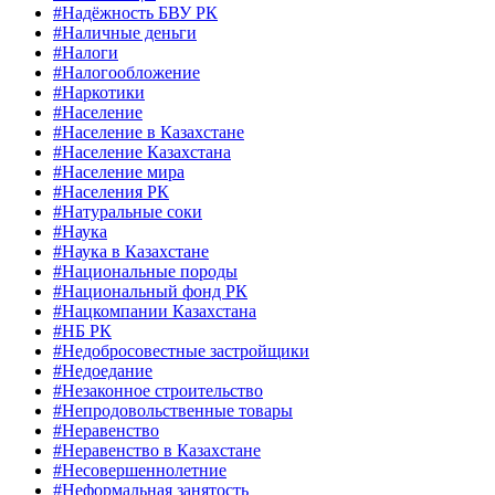
#Надёжность БВУ РК
#Наличные деньги
#Налоги
#Налогообложение
#Наркотики
#Население
#Население в Казахстане
#Население Казахстана
#Население мира
#Населения РК
#Натуральные соки
#Наука
#Наука в Казахстане
#Национальные породы
#Национальный фонд РК
#Нацкомпании Казахстана
#НБ РК
#Недобросовестные застройщики
#Недоедание
#Незаконное строительство
#Непродовольственные товары
#Неравенство
#Неравенство в Казахстане
#Несовершеннолетние
#Неформальная занятость