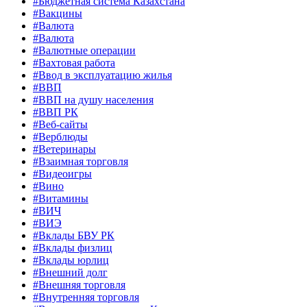
#Бюджетная система Казахстана
#Вакцины
#Валюта
#Валюта
#Валютные операции
#Вахтовая работа
#Ввод в эксплуатацию жилья
#ВВП
#ВВП на душу населения
#ВВП РК
#Веб-сайты
#Верблюды
#Ветеринары
#Взаимная торговля
#Видеоигры
#Вино
#Витамины
#ВИЧ
#ВИЭ
#Вклады БВУ РК
#Вклады физлиц
#Вклады юрлиц
#Внешний долг
#Внешняя торговля
#Внутренняя торговля