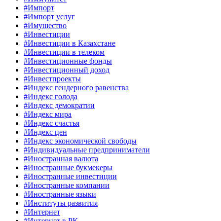
#Импорт
#Импорт услуг
#Имущество
#Инвестиции
#Инвестиции в Казахстане
#Инвестиции в телеком
#Инвестиционные фонды
#Инвестиционный доход
#Инвестпроекты
#Индекс гендерного равенства
#Индекс голода
#Индекс демократии
#Индекс мира
#Индекс счастья
#Индекс цен
#Индекс экономической свободы
#Индивидуальные предприниматели
#Иностранная валюта
#Иностранные букмекеры
#Иностранные инвестиции
#Иностранные компании
#Иностранные языки
#Институты развития
#Интернет
#Интернет в РК