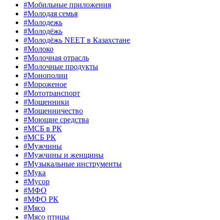
#Мобильные приложения
#Молодая семья
#Молодежь
#Молодёжь
#Молодёжь NEET в Казахстане
#Молоко
#Молочная отрасль
#Молочные продукты
#Монополии
#Мороженое
#Мототранспорт
#Мошенники
#Мошенничество
#Моющие средства
#МСБ в РК
#МСБ РК
#Мужчины
#Мужчины и женщины
#Музыкальные инструменты
#Мука
#Мусор
#МФО
#МФО РК
#Мясо
#Мясо птицы