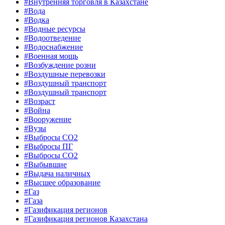
#Внутренняя торговля в Казахстане
#Вода
#Водка
#Водные ресурсы
#Водоотведение
#Водоснабжение
#Военная мощь
#Возбуждение розни
#Воздушные перевозки
#Воздушный транспорт
#Воздушный транспорт
#Возраст
#Война
#Вооружение
#Вузы
#Выбросы CO2
#Выбросы ПГ
#Выбросы СО2
#Выбывшие
#Выдача наличных
#Высшее образование
#Газ
#Газа
#Газификация регионов
#Газификация регионов Казахстана