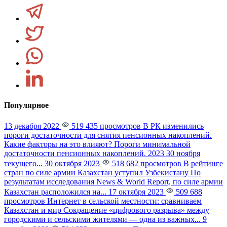
Популярное
13 декабря 2022
519 435 просмотров
В РК изменились
пороги достаточности для снятия пенсионных накоплений.
Какие факторы на это влияют?
Пороги минимальной
достаточности пенсионных накоплений. 2023 30 ноября
текущего...
30 октября 2023
518 682 просмотров
В рейтинге
стран по силе армии Казахстан уступил Узбекистану
По
результатам исследования News & World Report, по силе армии
Казахстан расположился на...
17 октября 2023
509 688
просмотров
Интернет в сельской местности: сравниваем
Казахстан и мир
Сокращение «цифрового разрыва» между
городскими и сельскими жителями — одна из важных...
9