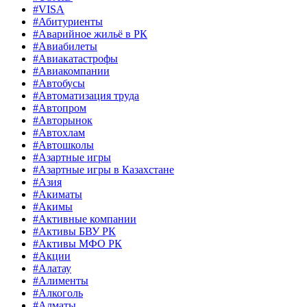
#VISA
#Абитуриенты
#Аварийное жильё в РК
#Авиабилеты
#Авиакатастрофы
#Авиакомпании
#Автобусы
#Автоматизация труда
#Автопром
#Авторынок
#Автохлам
#Автошколы
#Азартные игры
#Азартные игры в Казахстане
#Азия
#Акиматы
#Акимы
#Активные компании
#Активы БВУ РК
#Активы МФО РК
#Акции
#Алатау
#Алименты
#Алкоголь
#Алматы