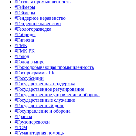
#Газовая промышленность
#Геймеры
#Геймеры
#Гендерное неравенство
#Гендерное равенство
#Геологоразведка
#Гибриды
#Гигиена
#ГМК
#ГМК РК
#Голод
#Голод в мире
#Горнодобывающая промышленность
#Госпрограммы РК
#Госсубсидии
#Государственная поддержка
#Государственное регулирование
#Государственное управление и оборона
#Государственные служащие
#Государственный долг
#Госуправление и оборона
#Гранты
#Грузоперевозки
#ГСМ
#Гуманитарная помощь