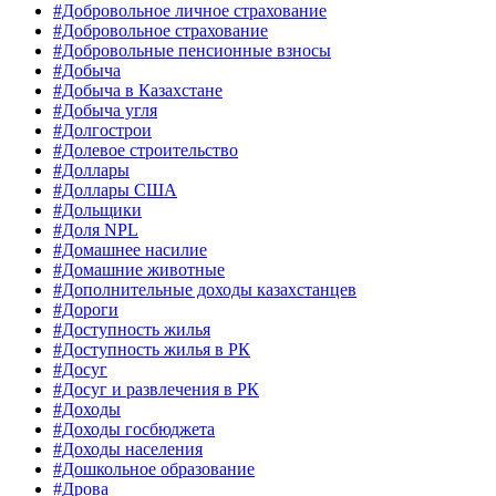
#Добровольное личное страхование
#Добровольное страхование
#Добровольные пенсионные взносы
#Добыча
#Добыча в Казахстане
#Добыча угля
#Долгострои
#Долевое строительство
#Доллары
#Доллары США
#Дольщики
#Доля NPL
#Домашнее насилие
#Домашние животные
#Дополнительные доходы казахстанцев
#Дороги
#Доступность жилья
#Доступность жилья в РК
#Досуг
#Досуг и развлечения в РК
#Доходы
#Доходы госбюджета
#Доходы населения
#Дошкольное образование
#Дрова