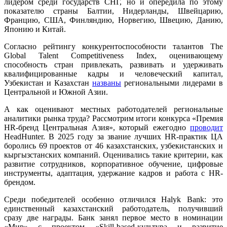
лидером среди государств СНГ, но и опередила по этому
показателю страны Балтии, Нидерланды, Швейцарию,
Францию, США, Финляндию, Норвегию, Швецию, Данию,
Японию и Китай.
Согласно рейтингу конкурентоспособности талантов The
Global Talent Competitiveness Index, оценивающему
способность стран привлекать, развивать и удерживать
квалифицированные кадры и человеческий капитал,
Узбекистан и Казахстан
названы
региональными лидерами в
Центральной и Южной Азии.
А как оценивают местных работодателей региональные
аналитики рынка труда? Рассмотрим итоги конкурса «Премия
HR-бренд Центральная Азия», который ежегодно
проводит
HeadHunter. В 2025 году за звание лучших HR-практик ЦА
боролись 69 проектов от 46 казахстанских, узбекистанских и
кыргызстанских компаний. Оценивались такие критерии, как
развитие сотрудников, корпоративное обучение, цифровые
инструменты, адаптация, удержание кадров и работа с HR-
брендом.
Среди победителей особенно отличился Halyk Bank: это
единственный казахстанский работодатель, получивший
сразу две награды. Банк занял первое место в номинации
«Мир» с проектом «Skill-based-культура и развитие