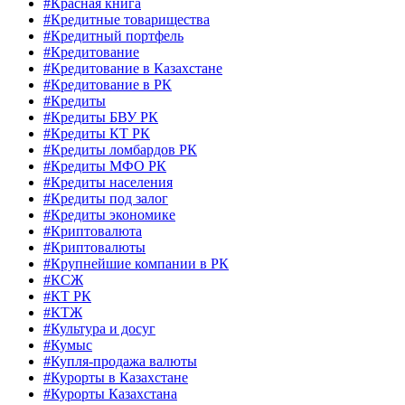
#Красная книга
#Кредитные товарищества
#Кредитный портфель
#Кредитование
#Кредитование в Казахстане
#Кредитование в РК
#Кредиты
#Кредиты БВУ РК
#Кредиты КТ РК
#Кредиты ломбардов РК
#Кредиты МФО РК
#Кредиты населения
#Кредиты под залог
#Кредиты экономике
#Криптовалюта
#Криптовалюты
#Крупнейшие компании в РК
#КСЖ
#КТ РК
#КТЖ
#Культура и досуг
#Кумыс
#Купля-продажа валюты
#Курорты в Казахстане
#Курорты Казахстана