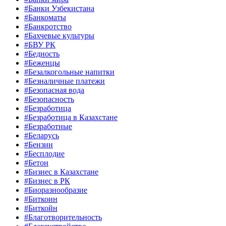
#Банки Узбекистана
#Банкоматы
#Банкротство
#Бахчевые культуры
#БВУ РК
#Бедность
#Беженцы
#Безалкогольные напитки
#Безналичные платежи
#Безопасная вода
#Безопасность
#Безработица
#Безработица в Казахстане
#Безработные
#Беларусь
#Бензин
#Бесплодие
#Бетон
#Бизнес в Казахстане
#Бизнес в РК
#Биоразнообразие
#Биткоин
#Биткойн
#Благотворительность