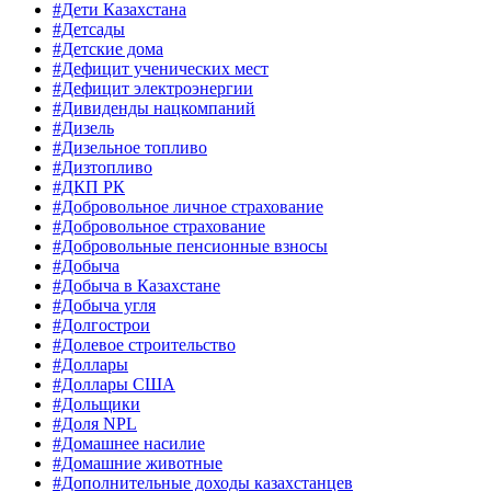
#Дети Казахстана
#Детсады
#Детские дома
#Дефицит ученических мест
#Дефицит электроэнергии
#Дивиденды нацкомпаний
#Дизель
#Дизельное топливо
#Дизтопливо
#ДКП РК
#Добровольное личное страхование
#Добровольное страхование
#Добровольные пенсионные взносы
#Добыча
#Добыча в Казахстане
#Добыча угля
#Долгострои
#Долевое строительство
#Доллары
#Доллары США
#Дольщики
#Доля NPL
#Домашнее насилие
#Домашние животные
#Дополнительные доходы казахстанцев