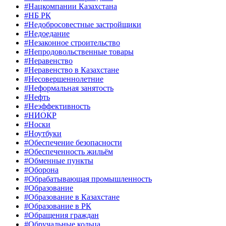
#Нацкомпании Казахстана
#НБ РК
#Недобросовестные застройщики
#Недоедание
#Незаконное строительство
#Непродовольственные товары
#Неравенство
#Неравенство в Казахстане
#Несовершеннолетние
#Неформальная занятость
#Нефть
#Неэффективность
#НИОКР
#Носки
#Ноутбуки
#Обеспечение безопасности
#Обеспеченность жильём
#Обменные пункты
#Оборона
#Обрабатывающая промышленность
#Образование
#Образование в Казахстане
#Образование в РК
#Обращения граждан
#Обручальные кольца