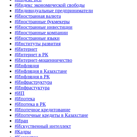
#Индекс экономической свободы
#Индивидуальные предприниматели
#Иностранная валюта
#Иностранные букмекеры
#Иностранные инвестиции
#Иностранные компании
#Иностранные языки
#Институты развития
#Интернет
#Интернет в РК
#Интернет-мошенничество
#Инфляция
#Инфляция в Казахстане
#Инфляция в РК
#Инфраструктура
#Инфрастуктура
#ИП
#Ипотека
#Ипотека в РК
#Ипотечное кредитование
#Ипотечные кредиты в Казахстане
#Иран
#Искуственный интеллект
#Кадры