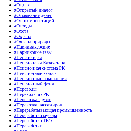
#Отдых
#Открытый диалог
#Отмывание денег
#Отток инвестиций
#Отходы
#Охота
#Охрана
#Охрана природы
#Парикмахерские
#Парниковые газы
#Пенсионеры
#Пенсионеры Казахстана
#Пенсионная система РК
#Пенсионные взносы
#Пенсионные накопления
#Пенсионный фонд
#Переводы
#Переводы из РК
#Перевозка грузов
#Перевозка пассажиров
#Перерабатывающая промышленность
#Переработка мусора
#Переработка ТБО
#Переработки