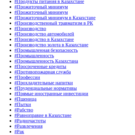
#Продукты питания в Казахстане
#Прожиточный минимум
#Прожиточный минимум
#Прожиточный минимум в Казахстане
#Производственный травматизм в РК
#Производство
#Производство автомобилей
#Производство в Казахстане
#Производство золота в Казахстане
#Промышленная безопасность
#Промышленность
#Промышленность Казахстана
#Просроченные кредиты
#Противопожарная служба
#Профессии
#Прохладительные напитки
#Пруденциальные нормативы
#Прямые иностранные инвестиции
#Пшеница
#Пытки
#Рабство
#Равноправие в Казахстане
#Радиочастоты
#Развлечения
#Рак