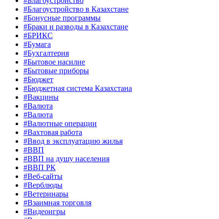
#Благоустройство
#Благоустройство в Казахстане
#Бонусные программы
#Браки и разводы в Казахстане
#БРИКС
#Бумага
#Бухгалтерия
#Бытовое насилие
#Бытовые приборы
#Бюджет
#Бюджетная система Казахстана
#Вакцины
#Валюта
#Валюта
#Валютные операции
#Вахтовая работа
#Ввод в эксплуатацию жилья
#ВВП
#ВВП на душу населения
#ВВП РК
#Веб-сайты
#Верблюды
#Ветеринары
#Взаимная торговля
#Видеоигры