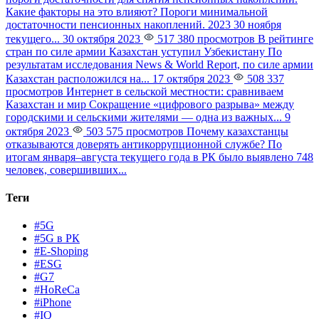
Какие факторы на это влияют?
Пороги минимальной
достаточности пенсионных накоплений. 2023 30 ноября
текущего...
30 октября 2023
517 380 просмотров
В рейтинге
стран по силе армии Казахстан уступил Узбекистану
По
результатам исследования News & World Report, по силе армии
Казахстан расположился на...
17 октября 2023
508 337
просмотров
Интернет в сельской местности: сравниваем
Казахстан и мир
Сокращение «цифрового разрыва» между
городскими и сельскими жителями — одна из важных...
9
октября 2023
503 575 просмотров
Почему казахстанцы
отказываются доверять антикоррупционной службе?
По
итогам января–августа текущего года в РК было выявлено 748
человек, совершивших...
Теги
#5G
#5G в РК
#E-Shoping
#ESG
#G7
#HoReCa
#iPhone
#IQ