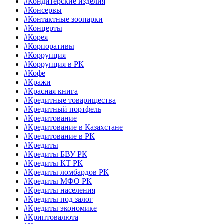
#Кондитерские изделия
#Консервы
#Контактные зоопарки
#Концерты
#Корея
#Корпоративы
#Коррупция
#Коррупция в РК
#Кофе
#Кражи
#Красная книга
#Кредитные товарищества
#Кредитный портфель
#Кредитование
#Кредитование в Казахстане
#Кредитование в РК
#Кредиты
#Кредиты БВУ РК
#Кредиты КТ РК
#Кредиты ломбардов РК
#Кредиты МФО РК
#Кредиты населения
#Кредиты под залог
#Кредиты экономике
#Криптовалюта