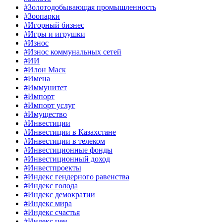
#Золотодобывающая промышленность
#Зоопарки
#Игорный бизнес
#Игры и игрушки
#Износ
#Износ коммунальных сетей
#ИИ
#Илон Маск
#Имена
#Иммунитет
#Импорт
#Импорт услуг
#Имущество
#Инвестиции
#Инвестиции в Казахстане
#Инвестиции в телеком
#Инвестиционные фонды
#Инвестиционный доход
#Инвестпроекты
#Индекс гендерного равенства
#Индекс голода
#Индекс демократии
#Индекс мира
#Индекс счастья
#Индекс цен