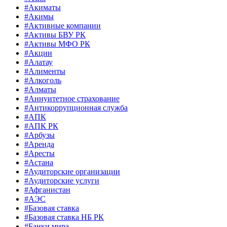
#Акиматы
#Акимы
#Активные компании
#Активы БВУ РК
#Активы МФО РК
#Акции
#Алатау
#Алименты
#Алкоголь
#Алматы
#Аннуитетное страхование
#Антикоррупционная служба
#АПК
#АПК РК
#Арбузы
#Аренда
#Аресты
#Астана
#Аудиторские организации
#Аудиторские услуги
#Афганистан
#АЭС
#Базовая ставка
#Базовая ставка НБ РК
#Банки мира