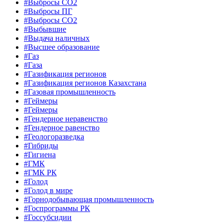
#Выбросы CO2
#Выбросы ПГ
#Выбросы СО2
#Выбывшие
#Выдача наличных
#Высшее образование
#Газ
#Газа
#Газификация регионов
#Газификация регионов Казахстана
#Газовая промышленность
#Геймеры
#Геймеры
#Гендерное неравенство
#Гендерное равенство
#Геологоразведка
#Гибриды
#Гигиена
#ГМК
#ГМК РК
#Голод
#Голод в мире
#Горнодобывающая промышленность
#Госпрограммы РК
#Госсубсидии