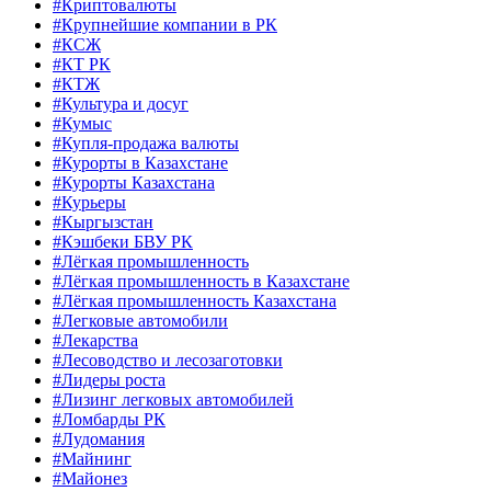
#Криптовалюты
#Крупнейшие компании в РК
#КСЖ
#КТ РК
#КТЖ
#Культура и досуг
#Кумыс
#Купля-продажа валюты
#Курорты в Казахстане
#Курорты Казахстана
#Курьеры
#Кыргызстан
#Кэшбеки БВУ РК
#Лёгкая промышленность
#Лёгкая промышленность в Казахстане
#Лёгкая промышленность Казахстана
#Легковые автомобили
#Лекарства
#Лесоводство и лесозаготовки
#Лидеры роста
#Лизинг легковых автомобилей
#Ломбарды РК
#Лудомания
#Майнинг
#Майонез