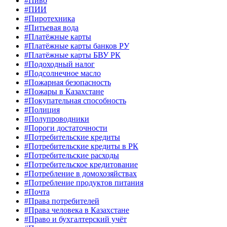
#Пиво
#ПИИ
#Пиротехника
#Питьевая вода
#Платёжные карты
#Платёжные карты банков РУ
#Платёжные карты БВУ РК
#Подоходный налог
#Подсолнечное масло
#Пожарная безопасность
#Пожары в Казахстане
#Покупательная способность
#Полиция
#Полупроводники
#Пороги достаточности
#Потребительские кредиты
#Потребительские кредиты в РК
#Потребительские расходы
#Потребительское кредитование
#Потребление в домохозяйствах
#Потребление продуктов питания
#Почта
#Права потребителей
#Права человека в Казахстане
#Право и бухгалтерский учёт