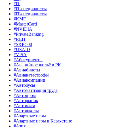
#IT
#IT-специалисты
#IT-специалисты
#KMF
#MasterCard
#NVIDIA
#PrivateBanking
#REIT
#S&P 500
#USAID
#VISA
#Абитуриенты
#Аварийное жильё в РК
#Авиабилеты
#Авиакатастрофы
#Авиакомпании
#Автобусы
#Автоматизация труда
#Автопром
#Авторынок
#Автохлам
#Автошколы
#Азартные игры
#Азартные игры в Казахстане
#Азия