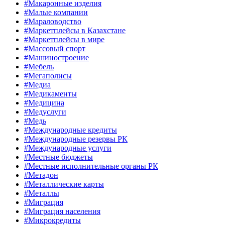
#Макаронные изделия
#Малые компании
#Мараловодство
#Маркетплейсы в Казахстане
#Маркетплейсы в мире
#Массовый спорт
#Машиностроение
#Мебель
#Мегаполисы
#Медиа
#Медикаменты
#Медицина
#Медуслуги
#Медь
#Международные кредиты
#Международные резервы РК
#Международные услуги
#Местные бюджеты
#Местные исполнительные органы РК
#Метадон
#Металлические карты
#Металлы
#Миграция
#Миграция населения
#Микрокредиты