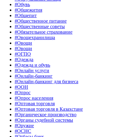
#Обувь
#Общежития
#Общепит
#Общественное питание
#Общественные советы
#Обязательное страхование
#Овощехранилища
#Овощи
#Овощи
#ОГПО
#Одежда
#Одежда и обувь
#Онлайн услуги
#Онлайн-банкинг
#Онлайн-банкинг для бизнеса
#ООН
#Опрос
#Опрос населения
#Оптовая торговля
#Оптовая торговля в Казахстане
#Органическое производство
#Органы судебной системы
#Оружие
#ОСНС
#Отбасы банк