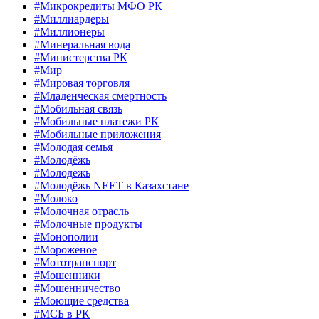
#Микрокредиты МФО РК
#Миллиардеры
#Миллионеры
#Минеральная вода
#Министерства РК
#Мир
#Мировая торговля
#Младенческая смертность
#Мобильная связь
#Мобильные платежи РК
#Мобильные приложения
#Молодая семья
#Молодёжь
#Молодежь
#Молодёжь NEET в Казахстане
#Молоко
#Молочная отрасль
#Молочные продукты
#Монополии
#Мороженое
#Мототранспорт
#Мошенники
#Мошенничество
#Моющие средства
#МСБ в РК