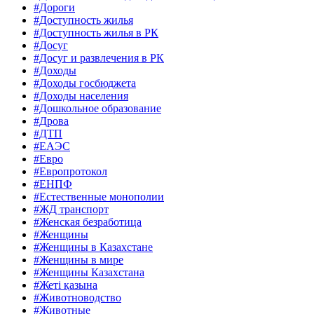
#Дороги
#Доступность жилья
#Доступность жилья в РК
#Досуг
#Досуг и развлечения в РК
#Доходы
#Доходы госбюджета
#Доходы населения
#Дошкольное образование
#Дрова
#ДТП
#ЕАЭС
#Евро
#Европротокол
#ЕНПФ
#Естественные монополии
#ЖД транспорт
#Женская безработица
#Женщины
#Женщины в Казахстане
#Женщины в мире
#Женщины Казахстана
#Жеті қазына
#Животноводство
#Животные