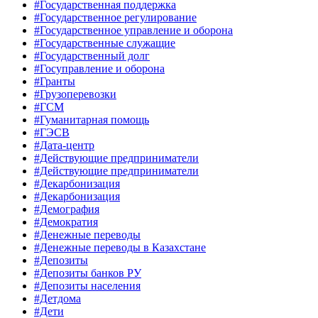
#Государственная поддержка
#Государственное регулирование
#Государственное управление и оборона
#Государственные служащие
#Государственный долг
#Госуправление и оборона
#Гранты
#Грузоперевозки
#ГСМ
#Гуманитарная помощь
#ГЭСВ
#Дата-центр
#Действующие предприниматели
#Действующие предприниматели
#Декарбонизация
#Декарбонизация
#Демография
#Демократия
#Денежные переводы
#Денежные переводы в Казахстане
#Депозиты
#Депозиты банков РУ
#Депозиты населения
#Детдома
#Дети