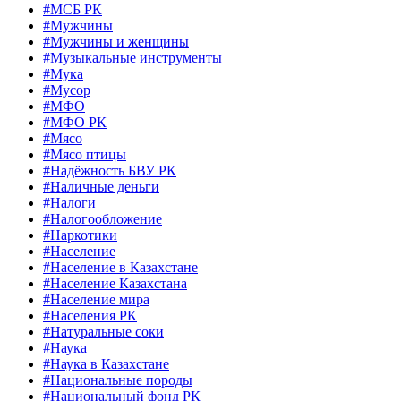
#МСБ РК
#Мужчины
#Мужчины и женщины
#Музыкальные инструменты
#Мука
#Мусор
#МФО
#МФО РК
#Мясо
#Мясо птицы
#Надёжность БВУ РК
#Наличные деньги
#Налоги
#Налогообложение
#Наркотики
#Население
#Население в Казахстане
#Население Казахстана
#Население мира
#Населения РК
#Натуральные соки
#Наука
#Наука в Казахстане
#Национальные породы
#Национальный фонд РК