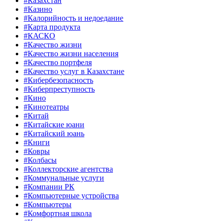
#Казахстан
#Казино
#Калорийность и недоедание
#Карта продукта
#КАСКО
#Качество жизни
#Качество жизни населения
#Качество портфеля
#Качество услуг в Казахстане
#Кибербезопасность
#Киберпреступность
#Кино
#Кинотеатры
#Китай
#Китайские юани
#Китайский юань
#Книги
#Ковры
#Колбасы
#Коллекторские агентства
#Коммунальные услуги
#Компании РК
#Компьютерные устройства
#Компьютеры
#Комфортная школа