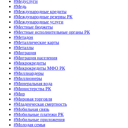
#Медуслуги
#Медь
#Международные кредиты
#Международные резервы РК
#Международные услуги
#Местные бюджеты
#Местные исполнительные органы РК
#Метадон
#Металлические карты
#Металлы
#Миграция
#Миграция населения
#Микрокредиты
#Микрокредиты МФО РК
#Миллиардеры
#Миллионеры
#Минеральная вода
#Министерства РК
#Мир
#Мировая торговля
#Младенческая смертность
#Мобильная связь
#Мобильные платежи РК
#Мобильные приложения
#Молодая семья