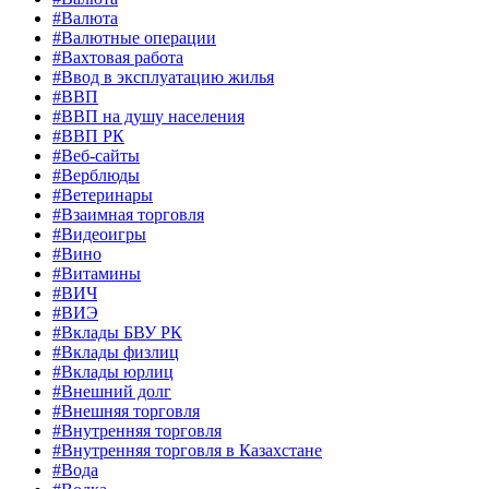
#Валюта
#Валютные операции
#Вахтовая работа
#Ввод в эксплуатацию жилья
#ВВП
#ВВП на душу населения
#ВВП РК
#Веб-сайты
#Верблюды
#Ветеринары
#Взаимная торговля
#Видеоигры
#Вино
#Витамины
#ВИЧ
#ВИЭ
#Вклады БВУ РК
#Вклады физлиц
#Вклады юрлиц
#Внешний долг
#Внешняя торговля
#Внутренняя торговля
#Внутренняя торговля в Казахстане
#Вода