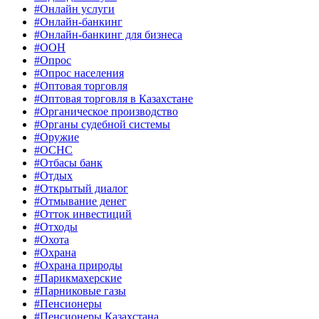
#Онлайн услуги
#Онлайн-банкинг
#Онлайн-банкинг для бизнеса
#ООН
#Опрос
#Опрос населения
#Оптовая торговля
#Оптовая торговля в Казахстане
#Органическое производство
#Органы судебной системы
#Оружие
#ОСНС
#Отбасы банк
#Отдых
#Открытый диалог
#Отмывание денег
#Отток инвестиций
#Отходы
#Охота
#Охрана
#Охрана природы
#Парикмахерские
#Парниковые газы
#Пенсионеры
#Пенсионеры Казахстана