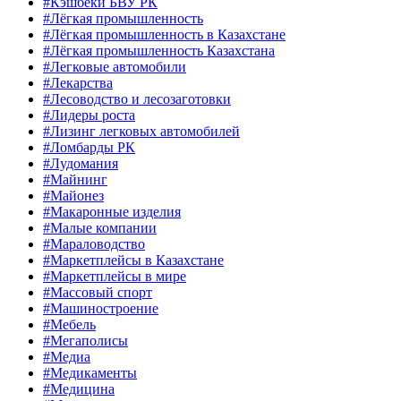
#Кэшбеки БВУ РК
#Лёгкая промышленность
#Лёгкая промышленность в Казахстане
#Лёгкая промышленность Казахстана
#Легковые автомобили
#Лекарства
#Лесоводство и лесозаготовки
#Лидеры роста
#Лизинг легковых автомобилей
#Ломбарды РК
#Лудомания
#Майнинг
#Майонез
#Макаронные изделия
#Малые компании
#Мараловодство
#Маркетплейсы в Казахстане
#Маркетплейсы в мире
#Массовый спорт
#Машиностроение
#Мебель
#Мегаполисы
#Медиа
#Медикаменты
#Медицина