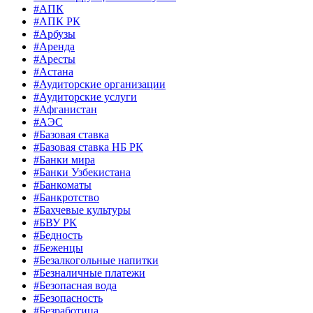
#АПК
#АПК РК
#Арбузы
#Аренда
#Аресты
#Астана
#Аудиторские организации
#Аудиторские услуги
#Афганистан
#АЭС
#Базовая ставка
#Базовая ставка НБ РК
#Банки мира
#Банки Узбекистана
#Банкоматы
#Банкротство
#Бахчевые культуры
#БВУ РК
#Бедность
#Беженцы
#Безалкогольные напитки
#Безналичные платежи
#Безопасная вода
#Безопасность
#Безработица