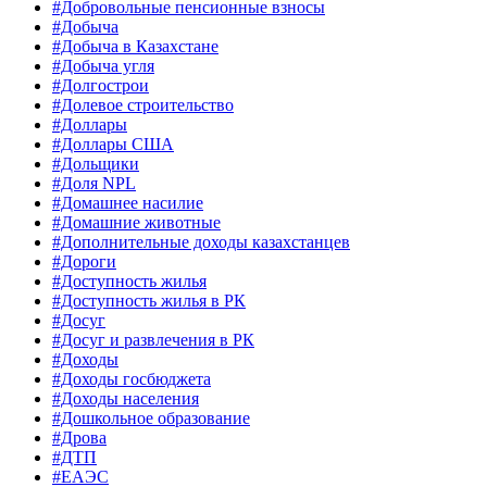
#Добровольные пенсионные взносы
#Добыча
#Добыча в Казахстане
#Добыча угля
#Долгострои
#Долевое строительство
#Доллары
#Доллары США
#Дольщики
#Доля NPL
#Домашнее насилие
#Домашние животные
#Дополнительные доходы казахстанцев
#Дороги
#Доступность жилья
#Доступность жилья в РК
#Досуг
#Досуг и развлечения в РК
#Доходы
#Доходы госбюджета
#Доходы населения
#Дошкольное образование
#Дрова
#ДТП
#ЕАЭС