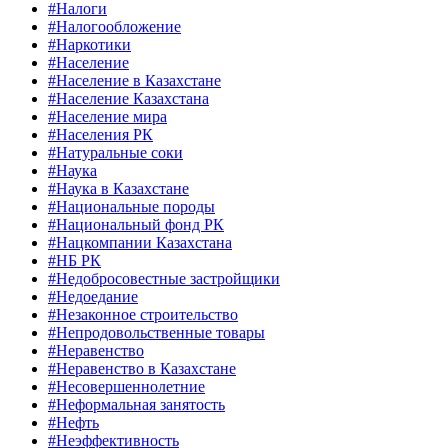
#Налоги
#Налогообложение
#Наркотики
#Население
#Население в Казахстане
#Население Казахстана
#Население мира
#Населения РК
#Натуральные соки
#Наука
#Наука в Казахстане
#Национальные породы
#Национальный фонд РК
#Нацкомпании Казахстана
#НБ РК
#Недобросовестные застройщики
#Недоедание
#Незаконное строительство
#Непродовольственные товары
#Неравенство
#Неравенство в Казахстане
#Несовершеннолетние
#Неформальная занятость
#Нефть
#Неэффективность