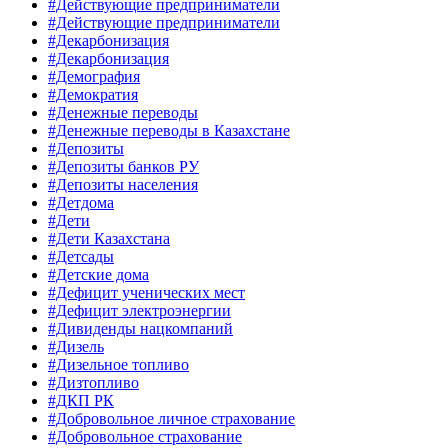
#Действующие предприниматели
#Действующие предприниматели
#Декарбонизация
#Декарбонизация
#Демография
#Демократия
#Денежные переводы
#Денежные переводы в Казахстане
#Депозиты
#Депозиты банков РУ
#Депозиты населения
#Детдома
#Дети
#Дети Казахстана
#Детсады
#Детские дома
#Дефицит ученических мест
#Дефицит электроэнергии
#Дивиденды нацкомпаний
#Дизель
#Дизельное топливо
#Дизтопливо
#ДКП РК
#Добровольное личное страхование
#Добровольное страхование