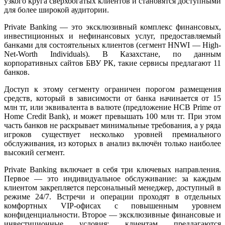
узкого круга сверхбогатых клиентов и становятся доступными
для более широкой аудитории.
Private Banking — это эксклюзивный комплекс финансовых,
инвестиционных и нефинансовых услуг, предоставляемый
банками для состоятельных клиентов (сегмент HNWI — High-
Net-Worth Individuals). В Казахстане, по данным
корпоративных сайтов БВУ РК, такие сервисы предлагают 11
банков.
Доступ к этому сегменту ограничен порогом размещения
средств, который в зависимости от банка начинается от 15
млн тг, или эквивалента в валюте (предложение HCB Prime от
Home Credit Bank), и может превышать 100 млн тг. При этом
часть банков не раскрывает минимальные требования, а у ряда
игроков существует несколько уровней премиального
обслуживания, из которых в анализ включён только наиболее
высокий сегмент.
Private Banking включает в себя три ключевых направления.
Первое — это индивидуальное обслуживание: за каждым
клиентом закрепляется персональный менеджер, доступный в
режиме 24/7. Встречи и операции проходят в отдельных
комфортных VIP-офисах с повышенным уровнем
конфиденциальности. Второе — эксклюзивные финансовые и
инвестиционные условия: клиентам предлагаются