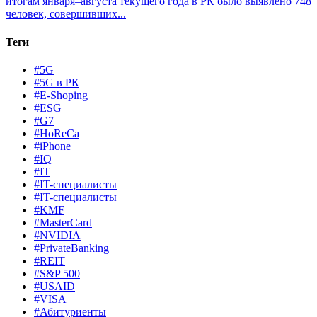
итогам января–августа текущего года в РК было выявлено 748
человек, совершивших...
Теги
#5G
#5G в РК
#E-Shoping
#ESG
#G7
#HoReCa
#iPhone
#IQ
#IT
#IT-специалисты
#IT-специалисты
#KMF
#MasterCard
#NVIDIA
#PrivateBanking
#REIT
#S&P 500
#USAID
#VISA
#Абитуриенты