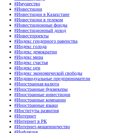
#Имущество
#Инвестиции
#Инвестиции в Казахстане
#Инвестиции в телеком
#Инвестиционные фонды
#Инвестиционный доход
#Инвестпроекты
#Индекс гендерного равенства
#Индекс голода
#Индекс демократии
#Индекс мира
#Индекс счастья
#Индекс цен
#Индекс экономической свободы
#Индивидуальные предприниматели
#Иностранная валюта
#Иностранные букмекеры
#Иностранные инвестиции
#Иностранные компании
#Иностранные языки
#Институты развития
#Интернет
#Интернет в РК
#Интернет-мошенничество
#Инфляция