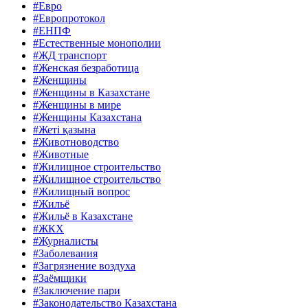
#Евро
#Европротокол
#ЕНПФ
#Естественные монополии
#ЖД транспорт
#Женская безработица
#Женщины
#Женщины в Казахстане
#Женщины в мире
#Женщины Казахстана
#Жеті қазына
#Животноводство
#Животные
#Жилищное строительство
#Жилищное строительство
#Жилищный вопрос
#Жильё
#Жильё в Казахстане
#ЖКХ
#Журналисты
#Заболевания
#Загрязнение воздуха
#Заёмщики
#Заключение пари
#Законодательство Казахстана