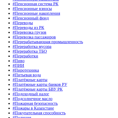
#Пенсионная система РК
#Пенсионные взносы
#Пенсионные накопления
#Пенсионный фонд
#Переводы
#Переводы из РК
#Перевозка грузов
#Перевозка пассажиров
#Перерабатывающая промышленность
#Переработка мусора
#Переработка ТБО
#Переработки
#Пиво
#ПИИ
#Пиротехника
#Питьевая вода
#Платёжные карты
#Платёжные карты банков РУ
#Платёжные карты БВУ РК
#Подоходный налог
#Подсолнечное масло
#Пожарная безопасность
#Пожары в Казахстане
#Покупательная способность
#Полиция