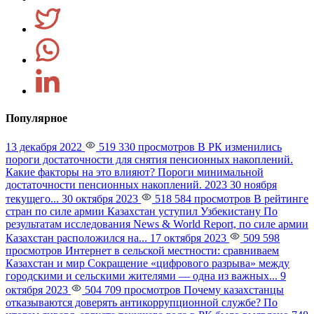
Популярное
13 декабря 2022
519 330 просмотров
В РК изменились
пороги достаточности для снятия пенсионных накоплений.
Какие факторы на это влияют?
Пороги минимальной
достаточности пенсионных накоплений. 2023 30 ноября
текущего...
30 октября 2023
518 584 просмотров
В рейтинге
стран по силе армии Казахстан уступил Узбекистану
По
результатам исследования News & World Report, по силе армии
Казахстан расположился на...
17 октября 2023
509 598
просмотров
Интернет в сельской местности: сравниваем
Казахстан и мир
Сокращение «цифрового разрыва» между
городскими и сельскими жителями — одна из важных...
9
октября 2023
504 709 просмотров
Почему казахстанцы
отказываются доверять антикоррупционной службе?
По