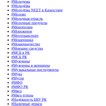
#Молодежь
#Молодёжь
#Молодёжь NEET в Казахстане
#Молоко
#Молочная отрасль
#Молочные продукты
#Монополии
#Мороженое
#Мототранспорт
#Мошенники
#Мошенничество
#Моющие средства
#МСБ в РК
#МСБ РК
#Мужчины
#Мужчины и женщины
#Музыкальные инструменты
#Мука
#Мусор
#МФО
#МФО РК
#Мясо
#Мясо птицы
#Надёжность БВУ РК
#Наличные деньги