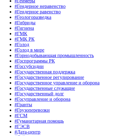
#Геймеры
#Гендерное неравенство
#Гендерное равенство
#Геологоразведка
#Гибриды
#Гигиена
#ГМК
#ГМК РК
#Голод
#Голод в мире
#Горнодобывающая промышленность
#Госпрограммы РК
#Госсубсидии
#Государственная поддержка
#Государственное регулирование
#Государственное управление и оборона
#Государственные служащие
#Государственный долг
#Госуправление и оборона
#Гранты
#Грузоперевозки
#ГСМ
#Гуманитарная помощь
#ГЭСВ
#Дата-центр