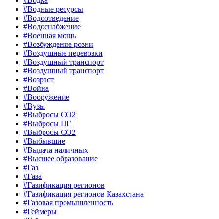
#Водка
#Водные ресурсы
#Водоотведение
#Водоснабжение
#Военная мощь
#Возбуждение розни
#Воздушные перевозки
#Воздушный транспорт
#Воздушный транспорт
#Возраст
#Война
#Вооружение
#Вузы
#Выбросы CO2
#Выбросы ПГ
#Выбросы СО2
#Выбывшие
#Выдача наличных
#Высшее образование
#Газ
#Газа
#Газификация регионов
#Газификация регионов Казахстана
#Газовая промышленность
#Геймеры