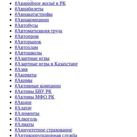
#Аварийное жильё в РК
#Авиабилеты
#Авиакатастрофы
#Авиакомпании
#Автобусы
#Автоматизация труда
#Автопром
#Авторынок
#Автохлам
#Автошколы
#Азартные игры
#Азартные игры в Казахстане
#Азия
#Акиматы
#Акимы
#Активные компании
#Активы БВУ РК
#Активы МФО РК
#Акции
#Алатау
#Алименты
#Алкоголь
#Алматы
#Аннуитетное страхование
#Антикоррупционная служба