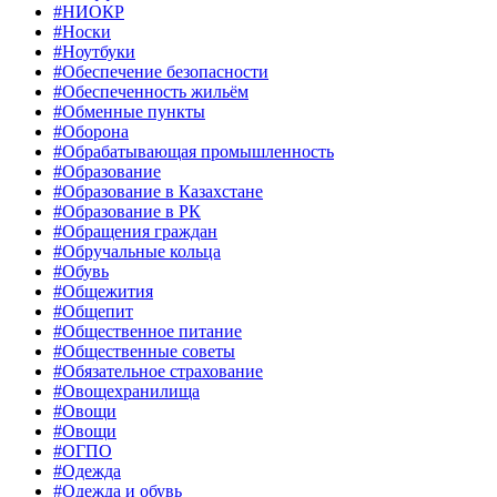
#НИОКР
#Носки
#Ноутбуки
#Обеспечение безопасности
#Обеспеченность жильём
#Обменные пункты
#Оборона
#Обрабатывающая промышленность
#Образование
#Образование в Казахстане
#Образование в РК
#Обращения граждан
#Обручальные кольца
#Обувь
#Общежития
#Общепит
#Общественное питание
#Общественные советы
#Обязательное страхование
#Овощехранилища
#Овощи
#Овощи
#ОГПО
#Одежда
#Одежда и обувь