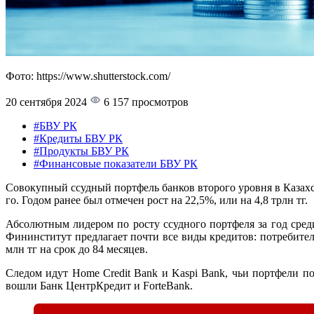
Фото: https://www.shutterstock.com/
20 сентября 2024
6 157 просмотров
#БВУ РК
#Кредиты БВУ РК
#Продукты БВУ РК
#Финансовые показатели БВУ РК
Совокупный ссудный портфель банков второго уровня в Казахст
го. Годом ранее был отмечен рост на 22,5%, или на 4,8 трлн тг.
Абсолютным лидером по росту ссудного портфеля за год сред
Фининститут предлагает почти все виды кредитов: потребител
млн тг на срок до 84 месяцев.
Следом идут Home Credit Bank и Kaspi Bank, чьи портфели пок
вошли Банк ЦентрКредит и ForteBank.