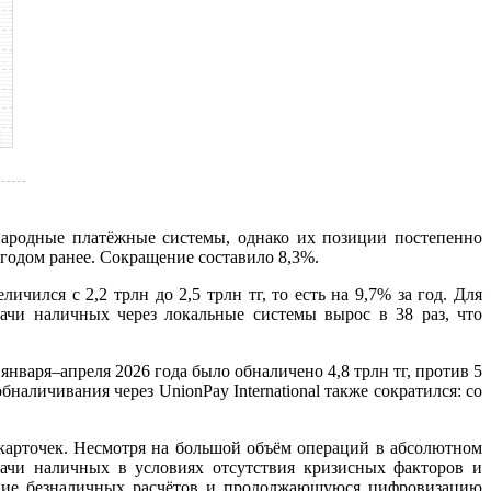
ародные платёжные системы, однако их позиции постепенно
 годом ранее. Сокращение составило 8,3%.
лся с 2,2 трлн до 2,5 трлн тг, то есть на 9,7% за год. Для
дачи наличных через локальные системы вырос в 38 раз, что
нваря–апреля 2026 года было обналичено 4,8 трлн тг, против 5
бналичивания через UnionPay International также сократился: со
карточек. Несмотря на большой объём операций в абсолютном
дачи наличных в условиях отсутствия кризисных факторов и
ение безналичных расчётов и продолжающуюся цифровизацию