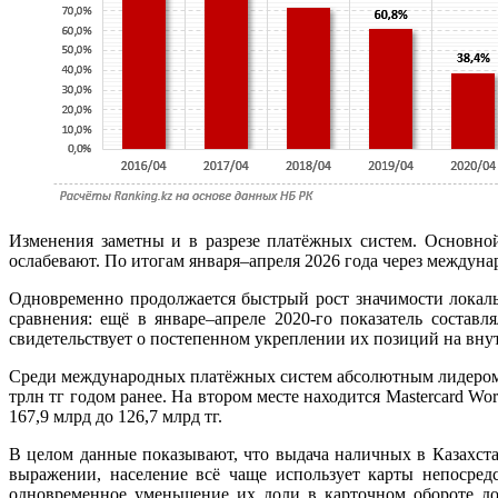
Изменения заметны и в разрезе платёжных систем. Основно
ослабевают. По итогам января–апреля 2026 года через междунар
Одновременно продолжается быстрый рост значимости локальн
сравнения: ещё в январе–апреле 2020-го показатель состав
свидетельствует о постепенном укреплении их позиций на вну
Среди международных платёжных систем абсолютным лидером ост
трлн тг годом ранее. На втором месте находится Mastercard Wor
167,9 млрд до 126,7 млрд тг.
В целом данные показывают, что выдача наличных в Казахст
выражении, население всё чаще использует карты непосред
одновременное уменьшение их доли в карточном обороте д