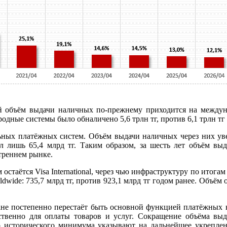
й объём выдачи наличных по-прежнему приходится на междун
одные системы было обналичено 5,6 трлн тг, против 6,1 трлн тг
ых платёжных систем. Объём выдачи наличных через них увеличи
лял лишь 65,4 млрд тг. Таким образом, за шесть лет объём вы
треннем рынке.
аётся Visa International, через чью инфраструктуру по итогам я
ldwide: 735,7 млрд тг, против 923,1 млрд тг годом ранее. Объём о
ане постепенно перестаёт быть основной функцией платёжных 
ственно для оплаты товаров и услуг. Сокращение объёма вы
о исторического минимума указывают на дальнейшее укрепл