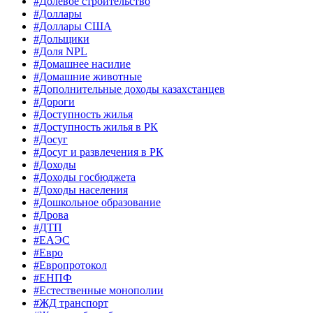
#Долевое строительство
#Доллары
#Доллары США
#Дольщики
#Доля NPL
#Домашнее насилие
#Домашние животные
#Дополнительные доходы казахстанцев
#Дороги
#Доступность жилья
#Доступность жилья в РК
#Досуг
#Досуг и развлечения в РК
#Доходы
#Доходы госбюджета
#Доходы населения
#Дошкольное образование
#Дрова
#ДТП
#ЕАЭС
#Евро
#Европротокол
#ЕНПФ
#Естественные монополии
#ЖД транспорт