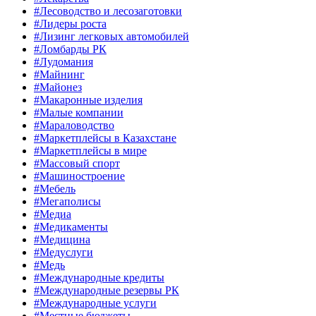
#Лесоводство и лесозаготовки
#Лидеры роста
#Лизинг легковых автомобилей
#Ломбарды РК
#Лудомания
#Майнинг
#Майонез
#Макаронные изделия
#Малые компании
#Мараловодство
#Маркетплейсы в Казахстане
#Маркетплейсы в мире
#Массовый спорт
#Машиностроение
#Мебель
#Мегаполисы
#Медиа
#Медикаменты
#Медицина
#Медуслуги
#Медь
#Международные кредиты
#Международные резервы РК
#Международные услуги
#Местные бюджеты