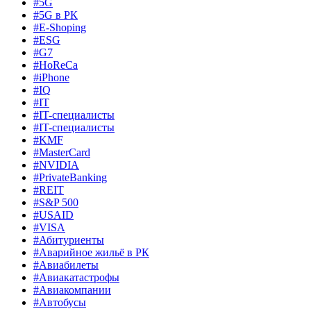
#5G
#5G в РК
#E-Shoping
#ESG
#G7
#HoReCa
#iPhone
#IQ
#IT
#IT-специалисты
#IT-специалисты
#KMF
#MasterCard
#NVIDIA
#PrivateBanking
#REIT
#S&P 500
#USAID
#VISA
#Абитуриенты
#Аварийное жильё в РК
#Авиабилеты
#Авиакатастрофы
#Авиакомпании
#Автобусы