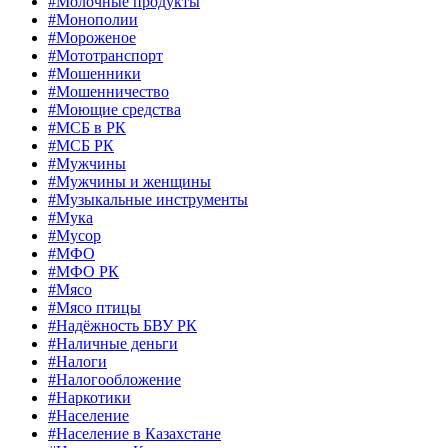
#Молочные продукты
#Монополии
#Мороженое
#Мототранспорт
#Мошенники
#Мошенничество
#Моющие средства
#МСБ в РК
#МСБ РК
#Мужчины
#Мужчины и женщины
#Музыкальные инструменты
#Мука
#Мусор
#МФО
#МФО РК
#Мясо
#Мясо птицы
#Надёжность БВУ РК
#Наличные деньги
#Налоги
#Налогообложение
#Наркотики
#Население
#Население в Казахстане