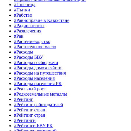
#Пшеница
#Пытки
#Рабство
#Равноправие в Казахстане
#Радиочастоты
#Развлечения
#Рак
#Растениеводство
#Растительное масло
#Расходы
#Расходы БВУ
#Расходы госбюджета
#Расходы домохозяйств
#Расходы на путешествия
#Расходы населения
#Расходы населения РК
#Реальный рост
#Редкоземельные металлы
#Рейтинг
#Рейтинг работодателей
#Рейтинг стран
#Рейтинг стран
#Рейтинги
#Рейтинги БВУ РК
#Рейтинги компаний