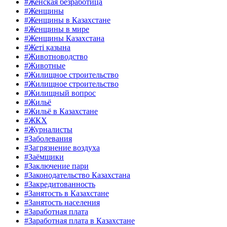
#Женская безработица
#Женщины
#Женщины в Казахстане
#Женщины в мире
#Женщины Казахстана
#Жеті қазына
#Животноводство
#Животные
#Жилищное строительство
#Жилищное строительство
#Жилищный вопрос
#Жильё
#Жильё в Казахстане
#ЖКХ
#Журналисты
#Заболевания
#Загрязнение воздуха
#Заёмщики
#Заключение пари
#Законодательство Казахстана
#Закредитованность
#Занятость в Казахстане
#Занятость населения
#Заработная плата
#Заработная плата в Казахстане