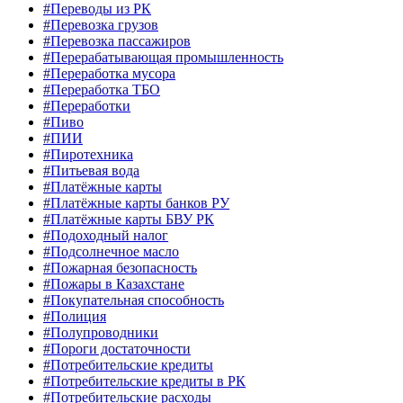
#Переводы из РК
#Перевозка грузов
#Перевозка пассажиров
#Перерабатывающая промышленность
#Переработка мусора
#Переработка ТБО
#Переработки
#Пиво
#ПИИ
#Пиротехника
#Питьевая вода
#Платёжные карты
#Платёжные карты банков РУ
#Платёжные карты БВУ РК
#Подоходный налог
#Подсолнечное масло
#Пожарная безопасность
#Пожары в Казахстане
#Покупательная способность
#Полиция
#Полупроводники
#Пороги достаточности
#Потребительские кредиты
#Потребительские кредиты в РК
#Потребительские расходы