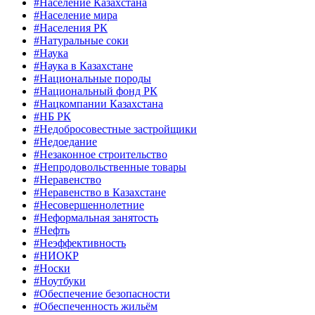
#Население Казахстана
#Население мира
#Населения РК
#Натуральные соки
#Наука
#Наука в Казахстане
#Национальные породы
#Национальный фонд РК
#Нацкомпании Казахстана
#НБ РК
#Недобросовестные застройщики
#Недоедание
#Незаконное строительство
#Непродовольственные товары
#Неравенство
#Неравенство в Казахстане
#Несовершеннолетние
#Неформальная занятость
#Нефть
#Неэффективность
#НИОКР
#Носки
#Ноутбуки
#Обеспечение безопасности
#Обеспеченность жильём