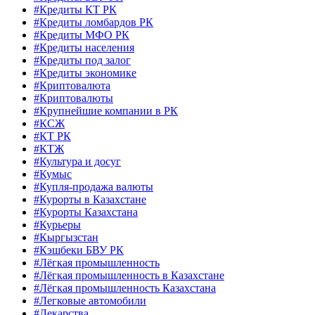
#Кредиты КТ РК
#Кредиты ломбардов РК
#Кредиты МФО РК
#Кредиты населения
#Кредиты под залог
#Кредиты экономике
#Криптовалюта
#Криптовалюты
#Крупнейшие компании в РК
#КСЖ
#КТ РК
#КТЖ
#Культура и досуг
#Кумыс
#Купля-продажа валюты
#Курорты в Казахстане
#Курорты Казахстана
#Курьеры
#Кыргызстан
#Кэшбеки БВУ РК
#Лёгкая промышленность
#Лёгкая промышленность в Казахстане
#Лёгкая промышленность Казахстана
#Легковые автомобили
#Лекарства