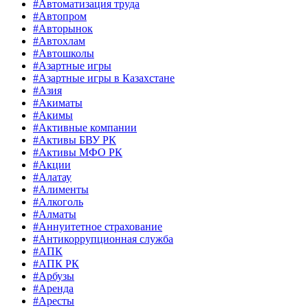
#Автоматизация труда
#Автопром
#Авторынок
#Автохлам
#Автошколы
#Азартные игры
#Азартные игры в Казахстане
#Азия
#Акиматы
#Акимы
#Активные компании
#Активы БВУ РК
#Активы МФО РК
#Акции
#Алатау
#Алименты
#Алкоголь
#Алматы
#Аннуитетное страхование
#Антикоррупционная служба
#АПК
#АПК РК
#Арбузы
#Аренда
#Аресты