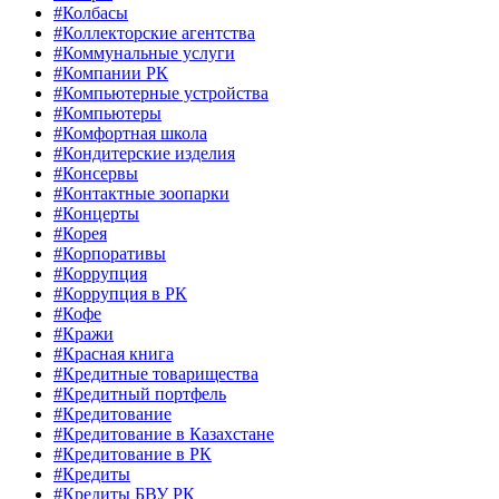
#Колбасы
#Коллекторские агентства
#Коммунальные услуги
#Компании РК
#Компьютерные устройства
#Компьютеры
#Комфортная школа
#Кондитерские изделия
#Консервы
#Контактные зоопарки
#Концерты
#Корея
#Корпоративы
#Коррупция
#Коррупция в РК
#Кофе
#Кражи
#Красная книга
#Кредитные товарищества
#Кредитный портфель
#Кредитование
#Кредитование в Казахстане
#Кредитование в РК
#Кредиты
#Кредиты БВУ РК