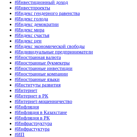
#Инвестиционный доход
#Инвестпроекты
#Индекс гендерного равенства
#Индекс голода
#Индекс демократии
#Индекс мира
#Индекс счастья
#Индекс цен
#Индекс экономической свободы
#Индивидуальные предприниматели
#Иностранная валюта
#Иностранные букмекеры
#Иностранные инвестиции
#Иностранные компании
#Иностранные языки
#Институты развития
#Интернет
#Интернет в РК
#Интернет-мошенничество
#Инфляция
#Инфляция в Казахстане
#Инфляция в РК
#Инфраструктура
#Инфрастуктура
#ИП