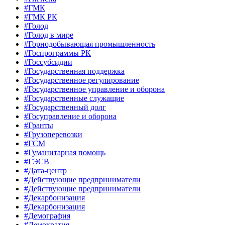
#ГМК
#ГМК РК
#Голод
#Голод в мире
#Горнодобывающая промышленность
#Госпрограммы РК
#Госсубсидии
#Государственная поддержка
#Государственное регулирование
#Государственное управление и оборона
#Государственные служащие
#Государственный долг
#Госуправление и оборона
#Гранты
#Грузоперевозки
#ГСМ
#Гуманитарная помощь
#ГЭСВ
#Дата-центр
#Действующие предприниматели
#Действующие предприниматели
#Декарбонизация
#Декарбонизация
#Демография
#Демократия