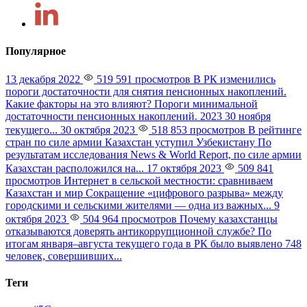
Популярное
13 декабря 2022
519 591 просмотров
В РК изменились
пороги достаточности для снятия пенсионных накоплений.
Какие факторы на это влияют?
Пороги минимальной
достаточности пенсионных накоплений. 2023 30 ноября
текущего...
30 октября 2023
518 853 просмотров
В рейтинге
стран по силе армии Казахстан уступил Узбекистану
По
результатам исследования News & World Report, по силе армии
Казахстан расположился на...
17 октября 2023
509 841
просмотров
Интернет в сельской местности: сравниваем
Казахстан и мир
Сокращение «цифрового разрыва» между
городскими и сельскими жителями — одна из важных...
9
октября 2023
504 964 просмотров
Почему казахстанцы
отказываются доверять антикоррупционной службе?
По
итогам января–августа текущего года в РК было выявлено 748
человек, совершивших...
Теги