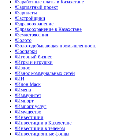
#Заработные платы в Казахстане
#Зарплатный проект
#Зарплаты
#Застройщики
#Здравоохранение
#Здравоохранение в Казахстане
#Землетрясения
#Золото
#Золотодобывающая промышленность
#Зоопарки
#Игорный бизнес
#Игры и игрушки
#Износ
#Износ коммунальных сетей
#ИИ
#Илон Маск
#Имена
#Иммунитет
#Импорт
#Импорт услуг
#Имущество
#Инвестиции
#Инвестиции в Казахстане
#Инвестиции в телеком
#Инвестиционные фонды