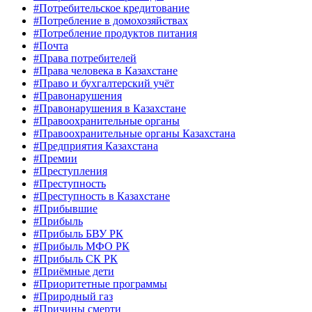
#Потребительское кредитование
#Потребление в домохозяйствах
#Потребление продуктов питания
#Почта
#Права потребителей
#Права человека в Казахстане
#Право и бухгалтерский учёт
#Правонарушения
#Правонарушения в Казахстане
#Правоохранительные органы
#Правоохранительные органы Казахстана
#Предприятия Казахстана
#Премии
#Преступления
#Преступность
#Преступность в Казахстане
#Прибывшие
#Прибыль
#Прибыль БВУ РК
#Прибыль МФО РК
#Прибыль СК РК
#Приёмные дети
#Приоритетные программы
#Природный газ
#Причины смерти