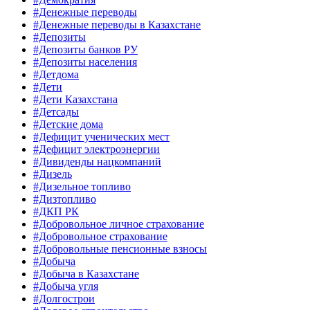
#Денежные переводы
#Денежные переводы в Казахстане
#Депозиты
#Депозиты банков РУ
#Депозиты населения
#Детдома
#Дети
#Дети Казахстана
#Детсады
#Детские дома
#Дефицит ученических мест
#Дефицит электроэнергии
#Дивиденды нацкомпаний
#Дизель
#Дизельное топливо
#Дизтопливо
#ДКП РК
#Добровольное личное страхование
#Добровольное страхование
#Добровольные пенсионные взносы
#Добыча
#Добыча в Казахстане
#Добыча угля
#Долгострои