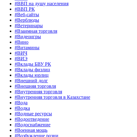
#ВВП на душу населения
#ВВП РК
#Веб-сайты
#Верблюды
#Ветеринары
#Взаимная торговля
#Видеоигры
#Вино
#Витамины
#ВИЧ
#ВИЭ
#Вклады БВУ РК
#Вклады физлиц
#Вклады юрлиц
#Внешний долг
#Внешняя торговля
#Внутренняя торговля
#Внутренняя торговля в Казахстане
#Вода
#Водка
#Водные ресурсы
#Водоотведение
#Водоснабжение
#Военная мощь
#Возбуждение розни