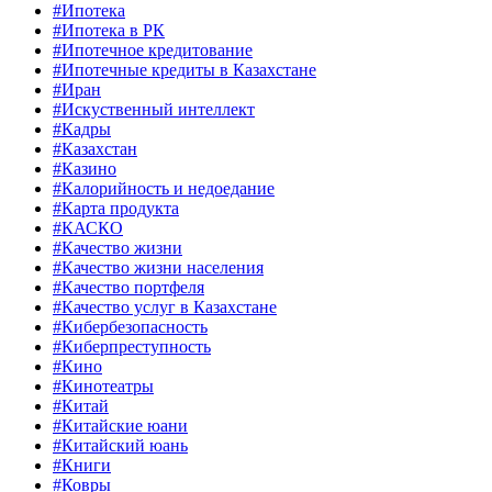
#Ипотека
#Ипотека в РК
#Ипотечное кредитование
#Ипотечные кредиты в Казахстане
#Иран
#Искуственный интеллект
#Кадры
#Казахстан
#Казино
#Калорийность и недоедание
#Карта продукта
#КАСКО
#Качество жизни
#Качество жизни населения
#Качество портфеля
#Качество услуг в Казахстане
#Кибербезопасность
#Киберпреступность
#Кино
#Кинотеатры
#Китай
#Китайские юани
#Китайский юань
#Книги
#Ковры