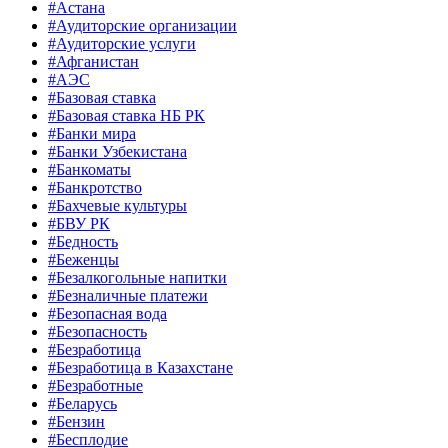
#Астана
#Аудиторские организации
#Аудиторские услуги
#Афганистан
#АЭС
#Базовая ставка
#Базовая ставка НБ РК
#Банки мира
#Банки Узбекистана
#Банкоматы
#Банкротство
#Бахчевые культуры
#БВУ РК
#Бедность
#Беженцы
#Безалкогольные напитки
#Безналичные платежи
#Безопасная вода
#Безопасность
#Безработица
#Безработица в Казахстане
#Безработные
#Беларусь
#Бензин
#Бесплодие