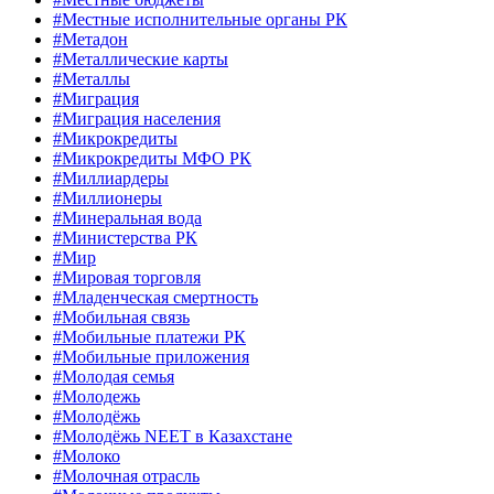
#Местные исполнительные органы РК
#Метадон
#Металлические карты
#Металлы
#Миграция
#Миграция населения
#Микрокредиты
#Микрокредиты МФО РК
#Миллиардеры
#Миллионеры
#Минеральная вода
#Министерства РК
#Мир
#Мировая торговля
#Младенческая смертность
#Мобильная связь
#Мобильные платежи РК
#Мобильные приложения
#Молодая семья
#Молодежь
#Молодёжь
#Молодёжь NEET в Казахстане
#Молоко
#Молочная отрасль