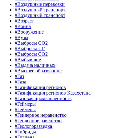
#Воздушные перевозки
#Воздушный транспорт
#Воздушный транспорт
#Возраст
#Война
#Вооружение
#Вузы
#Выбросы CO2
#Выбросы ПГ
#Выбросы СО2
#Выбывшие
#Выдача наличных
#Высшее образование
#Газ
#Газа
#Газификация регионов
#Газификация регионов Казахстана
#Газовая промышленность
#Геймеры
#Геймеры
#Гендерное неравенство
#Гендерное равенство
#Геологоразведка
#Гибриды
#Гигиена