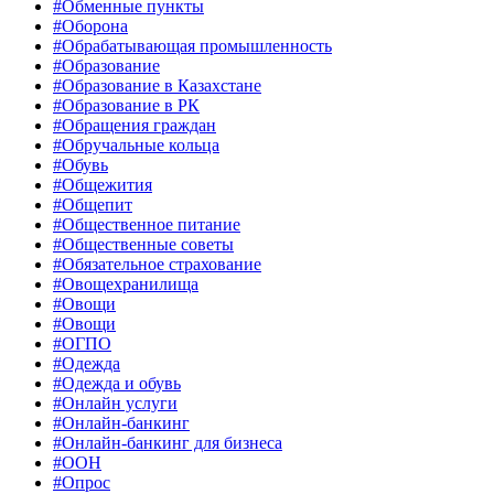
#Обменные пункты
#Оборона
#Обрабатывающая промышленность
#Образование
#Образование в Казахстане
#Образование в РК
#Обращения граждан
#Обручальные кольца
#Обувь
#Общежития
#Общепит
#Общественное питание
#Общественные советы
#Обязательное страхование
#Овощехранилища
#Овощи
#Овощи
#ОГПО
#Одежда
#Одежда и обувь
#Онлайн услуги
#Онлайн-банкинг
#Онлайн-банкинг для бизнеса
#ООН
#Опрос