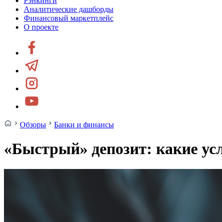
Рэнкинги
Аналитические дашборды
Финансовый маркетплейс
О проекте
Обзоры
Банки и финансы
«Быстрый» депозит: какие ус