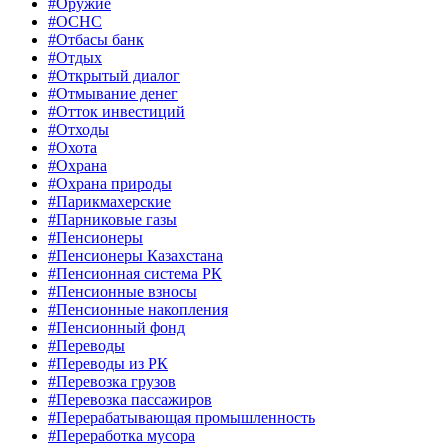
#Оружие
#ОСНС
#Отбасы банк
#Отдых
#Открытый диалог
#Отмывание денег
#Отток инвестиций
#Отходы
#Охота
#Охрана
#Охрана природы
#Парикмахерские
#Парниковые газы
#Пенсионеры
#Пенсионеры Казахстана
#Пенсионная система РК
#Пенсионные взносы
#Пенсионные накопления
#Пенсионный фонд
#Переводы
#Переводы из РК
#Перевозка грузов
#Перевозка пассажиров
#Перерабатывающая промышленность
#Переработка мусора