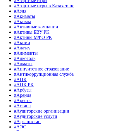
#Азартные игры
#Азартные игры в Казахстане
#Азия
#Акиматы
#Акимы
#Активные компании
#Активы БВУ РК
#Активы МФО РК
#Акции
#Алатау
#Алименты
#Алкоголь
#Алматы
#Аннуитетное страхование
#Антикоррупционная служба
#АПК
#АПК РК
#Арбузы
#Аренда
#Аресты
#Астана
#Аудиторские организации
#Аудиторские услуги
#Афганистан
#АЭС