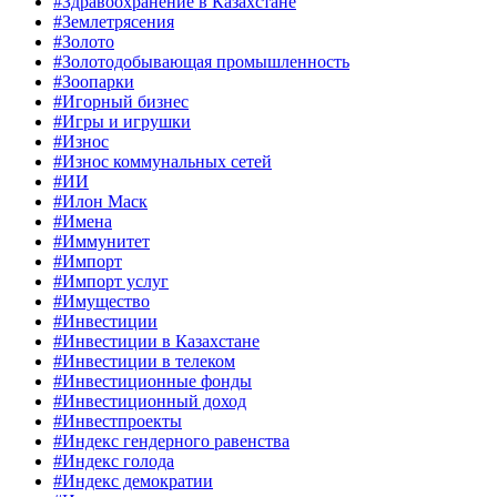
#Здравоохранение в Казахстане
#Землетрясения
#Золото
#Золотодобывающая промышленность
#Зоопарки
#Игорный бизнес
#Игры и игрушки
#Износ
#Износ коммунальных сетей
#ИИ
#Илон Маск
#Имена
#Иммунитет
#Импорт
#Импорт услуг
#Имущество
#Инвестиции
#Инвестиции в Казахстане
#Инвестиции в телеком
#Инвестиционные фонды
#Инвестиционный доход
#Инвестпроекты
#Индекс гендерного равенства
#Индекс голода
#Индекс демократии