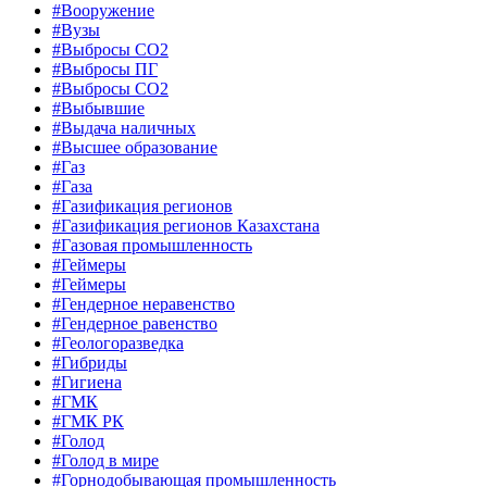
#Вооружение
#Вузы
#Выбросы CO2
#Выбросы ПГ
#Выбросы СО2
#Выбывшие
#Выдача наличных
#Высшее образование
#Газ
#Газа
#Газификация регионов
#Газификация регионов Казахстана
#Газовая промышленность
#Геймеры
#Геймеры
#Гендерное неравенство
#Гендерное равенство
#Геологоразведка
#Гибриды
#Гигиена
#ГМК
#ГМК РК
#Голод
#Голод в мире
#Горнодобывающая промышленность