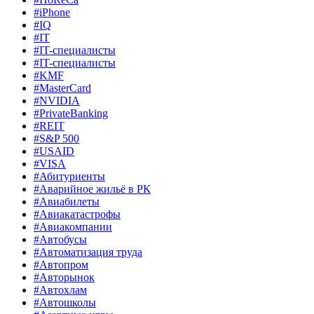
#iPhone
#IQ
#IT
#IT-специалисты
#IT-специалисты
#KMF
#MasterCard
#NVIDIA
#PrivateBanking
#REIT
#S&P 500
#USAID
#VISA
#Абитуриенты
#Аварийное жильё в РК
#Авиабилеты
#Авиакатастрофы
#Авиакомпании
#Автобусы
#Автоматизация труда
#Автопром
#Авторынок
#Автохлам
#Автошколы