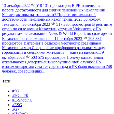
13 декабря 2022
518 131 просмотров
В РК изменились
пороги достаточности для снятия пенсионных накоплений.
Какие факторы на это влияют?
Пороги минимальной
достаточности пенсионных накоплений. 2023 30 ноября
текущего...
30 октября 2023
517 380 просмотров
В рейтинге
стран по силе армии Казахстан уступил Узбекистану
По
результатам исследования News & World Report, по силе армии
Казахстан расположился на...
17 октября 2023
508 337
просмотров
Интернет в сельской местности: сравниваем
Казахстан и мир
Сокращение «цифрового разрыва» между
городскими и сельскими жителями — одна из важных...
9
октября 2023
503 575 просмотров
Почему казахстанцы
отказываются доверять антикоррупционной службе?
По
итогам января–августа текущего года в РК было выявлено 748
человек, совершивших...
Теги
#5G
#5G в РК
#E-Shoping
#ESG
#G7
#HoReCa