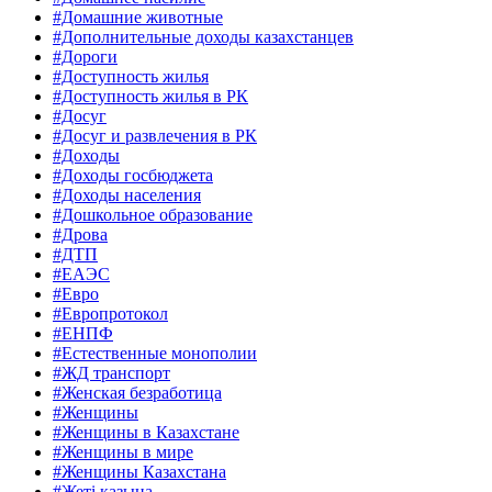
#Домашние животные
#Дополнительные доходы казахстанцев
#Дороги
#Доступность жилья
#Доступность жилья в РК
#Досуг
#Досуг и развлечения в РК
#Доходы
#Доходы госбюджета
#Доходы населения
#Дошкольное образование
#Дрова
#ДТП
#ЕАЭС
#Евро
#Европротокол
#ЕНПФ
#Естественные монополии
#ЖД транспорт
#Женская безработица
#Женщины
#Женщины в Казахстане
#Женщины в мире
#Женщины Казахстана
#Жеті қазына