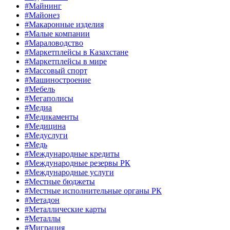
#Майнинг
#Майонез
#Макаронные изделия
#Малые компании
#Мараловодство
#Маркетплейсы в Казахстане
#Маркетплейсы в мире
#Массовый спорт
#Машиностроение
#Мебель
#Мегаполисы
#Медиа
#Медикаменты
#Медицина
#Медуслуги
#Медь
#Международные кредиты
#Международные резервы РК
#Международные услуги
#Местные бюджеты
#Местные исполнительные органы РК
#Метадон
#Металлические карты
#Металлы
#Миграция