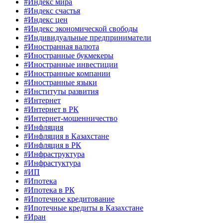
#Индекс мира
#Индекс счастья
#Индекс цен
#Индекс экономической свободы
#Индивидуальные предприниматели
#Иностранная валюта
#Иностранные букмекеры
#Иностранные инвестиции
#Иностранные компании
#Иностранные языки
#Институты развития
#Интернет
#Интернет в РК
#Интернет-мошенничество
#Инфляция
#Инфляция в Казахстане
#Инфляция в РК
#Инфраструктура
#Инфрастуктура
#ИП
#Ипотека
#Ипотека в РК
#Ипотечное кредитование
#Ипотечные кредиты в Казахстане
#Иран