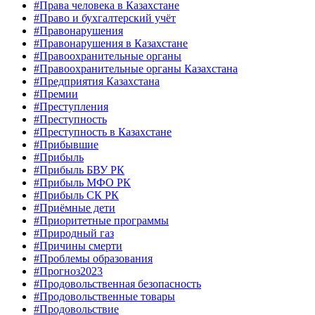
#Права человека в Казахстане
#Право и бухгалтерский учёт
#Правонарушения
#Правонарушения в Казахстане
#Правоохранительные органы
#Правоохранительные органы Казахстана
#Предприятия Казахстана
#Премии
#Преступления
#Преступность
#Преступность в Казахстане
#Прибывшие
#Прибыль
#Прибыль БВУ РК
#Прибыль МФО РК
#Прибыль СК РК
#Приёмные дети
#Приоритетные программы
#Природный газ
#Причины смерти
#Проблемы образования
#Прогноз2023
#Продовольственная безопасность
#Продовольственные товары
#Продовольствие