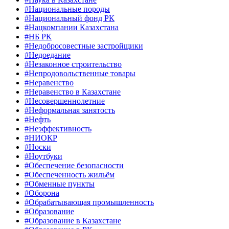
#Национальные породы
#Национальный фонд РК
#Нацкомпании Казахстана
#НБ РК
#Недобросовестные застройщики
#Недоедание
#Незаконное строительство
#Непродовольственные товары
#Неравенство
#Неравенство в Казахстане
#Несовершеннолетние
#Неформальная занятость
#Нефть
#Неэффективность
#НИОКР
#Носки
#Ноутбуки
#Обеспечение безопасности
#Обеспеченность жильём
#Обменные пункты
#Оборона
#Обрабатывающая промышленность
#Образование
#Образование в Казахстане