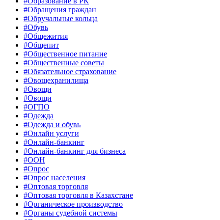
#Образование в РК
#Обращения граждан
#Обручальные кольца
#Обувь
#Общежития
#Общепит
#Общественное питание
#Общественные советы
#Обязательное страхование
#Овощехранилища
#Овощи
#Овощи
#ОГПО
#Одежда
#Одежда и обувь
#Онлайн услуги
#Онлайн-банкинг
#Онлайн-банкинг для бизнеса
#ООН
#Опрос
#Опрос населения
#Оптовая торговля
#Оптовая торговля в Казахстане
#Органическое производство
#Органы судебной системы