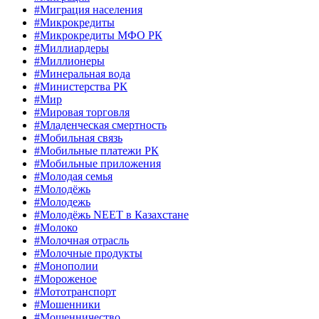
#Миграция населения
#Микрокредиты
#Микрокредиты МФО РК
#Миллиардеры
#Миллионеры
#Минеральная вода
#Министерства РК
#Мир
#Мировая торговля
#Младенческая смертность
#Мобильная связь
#Мобильные платежи РК
#Мобильные приложения
#Молодая семья
#Молодёжь
#Молодежь
#Молодёжь NEET в Казахстане
#Молоко
#Молочная отрасль
#Молочные продукты
#Монополии
#Мороженое
#Мототранспорт
#Мошенники
#Мошенничество