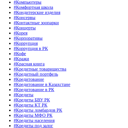
#Компьютеры
#Комфортная школа
#Кондитерские изделия
#Консервы
#Контактные зоопарки
#Концерты
#Корея
#Корпоративы
#Коррупция
#Коррупция в РК
#Кофе
#Кражи
#Красная книга
#Кредитные товарищества
#Кредитный портфель
#Кредитование
#Кредитование в Казахстане
#Кредитование в РК
#Кредиты
#Кредиты БВУ РК
#Кредиты КТ РК
#Кредиты ломбардов РК
#Кредиты МФО РК
#Кредиты населения
#Кредиты под залог