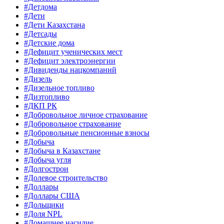
#Детдома
#Дети
#Дети Казахстана
#Детсады
#Детские дома
#Дефицит ученических мест
#Дефицит электроэнергии
#Дивиденды нацкомпаний
#Дизель
#Дизельное топливо
#Дизтопливо
#ДКП РК
#Добровольное личное страхование
#Добровольное страхование
#Добровольные пенсионные взносы
#Добыча
#Добыча в Казахстане
#Добыча угля
#Долгострои
#Долевое строительство
#Доллары
#Доллары США
#Дольщики
#Доля NPL
#Домашнее насилие