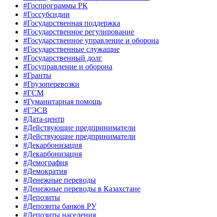
#Госпрограммы РК
#Госсубсидии
#Государственная поддержка
#Государственное регулирование
#Государственное управление и оборона
#Государственные служащие
#Государственный долг
#Госуправление и оборона
#Гранты
#Грузоперевозки
#ГСМ
#Гуманитарная помощь
#ГЭСВ
#Дата-центр
#Действующие предприниматели
#Действующие предприниматели
#Декарбонизация
#Декарбонизация
#Демография
#Демократия
#Денежные переводы
#Денежные переводы в Казахстане
#Депозиты
#Депозиты банков РУ
#Депозиты населения