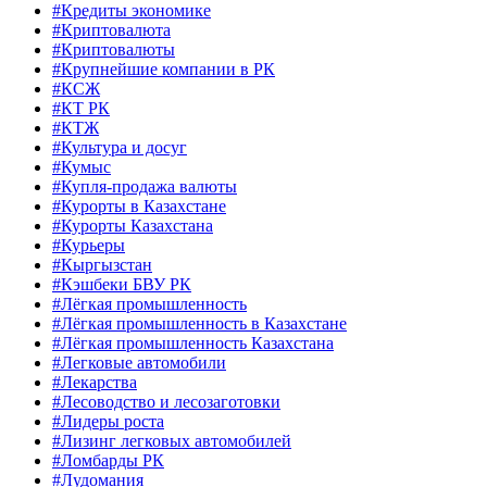
#Кредиты экономике
#Криптовалюта
#Криптовалюты
#Крупнейшие компании в РК
#КСЖ
#КТ РК
#КТЖ
#Культура и досуг
#Кумыс
#Купля-продажа валюты
#Курорты в Казахстане
#Курорты Казахстана
#Курьеры
#Кыргызстан
#Кэшбеки БВУ РК
#Лёгкая промышленность
#Лёгкая промышленность в Казахстане
#Лёгкая промышленность Казахстана
#Легковые автомобили
#Лекарства
#Лесоводство и лесозаготовки
#Лидеры роста
#Лизинг легковых автомобилей
#Ломбарды РК
#Лудомания