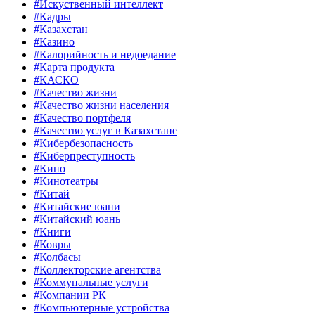
#Искуственный интеллект
#Кадры
#Казахстан
#Казино
#Калорийность и недоедание
#Карта продукта
#КАСКО
#Качество жизни
#Качество жизни населения
#Качество портфеля
#Качество услуг в Казахстане
#Кибербезопасность
#Киберпреступность
#Кино
#Кинотеатры
#Китай
#Китайские юани
#Китайский юань
#Книги
#Ковры
#Колбасы
#Коллекторские агентства
#Коммунальные услуги
#Компании РК
#Компьютерные устройства