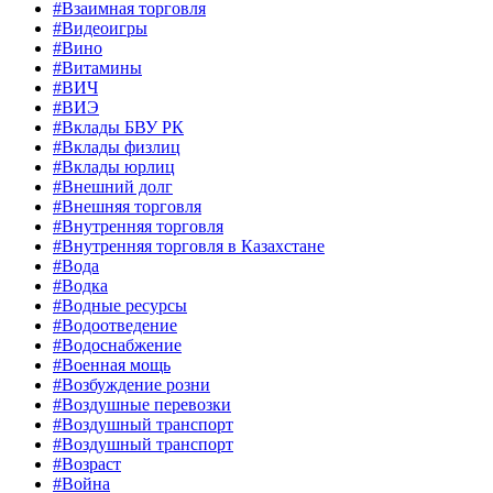
#Взаимная торговля
#Видеоигры
#Вино
#Витамины
#ВИЧ
#ВИЭ
#Вклады БВУ РК
#Вклады физлиц
#Вклады юрлиц
#Внешний долг
#Внешняя торговля
#Внутренняя торговля
#Внутренняя торговля в Казахстане
#Вода
#Водка
#Водные ресурсы
#Водоотведение
#Водоснабжение
#Военная мощь
#Возбуждение розни
#Воздушные перевозки
#Воздушный транспорт
#Воздушный транспорт
#Возраст
#Война