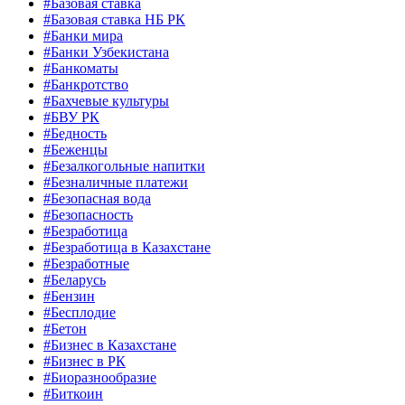
#Базовая ставка
#Базовая ставка НБ РК
#Банки мира
#Банки Узбекистана
#Банкоматы
#Банкротство
#Бахчевые культуры
#БВУ РК
#Бедность
#Беженцы
#Безалкогольные напитки
#Безналичные платежи
#Безопасная вода
#Безопасность
#Безработица
#Безработица в Казахстане
#Безработные
#Беларусь
#Бензин
#Бесплодие
#Бетон
#Бизнес в Казахстане
#Бизнес в РК
#Биоразнообразие
#Биткоин