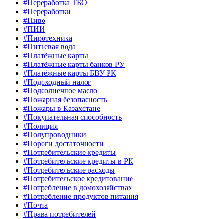
#Переработка ТБО
#Переработки
#Пиво
#ПИИ
#Пиротехника
#Питьевая вода
#Платёжные карты
#Платёжные карты банков РУ
#Платёжные карты БВУ РК
#Подоходный налог
#Подсолнечное масло
#Пожарная безопасность
#Пожары в Казахстане
#Покупательная способность
#Полиция
#Полупроводники
#Пороги достаточности
#Потребительские кредиты
#Потребительские кредиты в РК
#Потребительские расходы
#Потребительское кредитование
#Потребление в домохозяйствах
#Потребление продуктов питания
#Почта
#Права потребителей