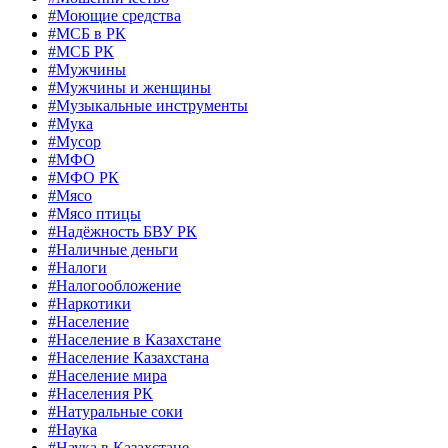
#Моющие средства
#МСБ в РК
#МСБ РК
#Мужчины
#Мужчины и женщины
#Музыкальные инструменты
#Мука
#Мусор
#МФО
#МФО РК
#Мясо
#Мясо птицы
#Надёжность БВУ РК
#Наличные деньги
#Налоги
#Налогообложение
#Наркотики
#Население
#Население в Казахстане
#Население Казахстана
#Население мира
#Населения РК
#Натуральные соки
#Наука
#Наука в Казахстане