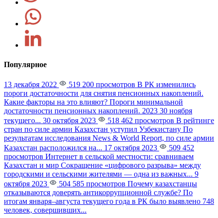
Популярное
13 декабря 2022
519 200 просмотров
В РК изменились
пороги достаточности для снятия пенсионных накоплений.
Какие факторы на это влияют?
Пороги минимальной
достаточности пенсионных накоплений. 2023 30 ноября
текущего...
30 октября 2023
518 462 просмотров
В рейтинге
стран по силе армии Казахстан уступил Узбекистану
По
результатам исследования News & World Report, по силе армии
Казахстан расположился на...
17 октября 2023
509 452
просмотров
Интернет в сельской местности: сравниваем
Казахстан и мир
Сокращение «цифрового разрыва» между
городскими и сельскими жителями — одна из важных...
9
октября 2023
504 585 просмотров
Почему казахстанцы
отказываются доверять антикоррупционной службе?
По
итогам января–августа текущего года в РК было выявлено 748
человек, совершивших...