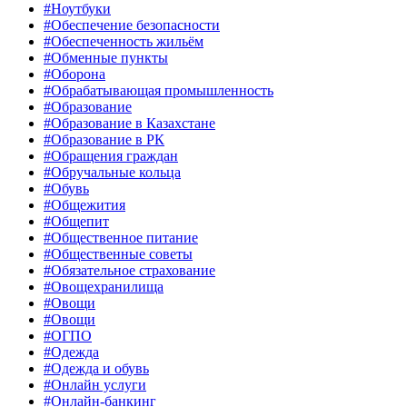
#Ноутбуки
#Обеспечение безопасности
#Обеспеченность жильём
#Обменные пункты
#Оборона
#Обрабатывающая промышленность
#Образование
#Образование в Казахстане
#Образование в РК
#Обращения граждан
#Обручальные кольца
#Обувь
#Общежития
#Общепит
#Общественное питание
#Общественные советы
#Обязательное страхование
#Овощехранилища
#Овощи
#Овощи
#ОГПО
#Одежда
#Одежда и обувь
#Онлайн услуги
#Онлайн-банкинг