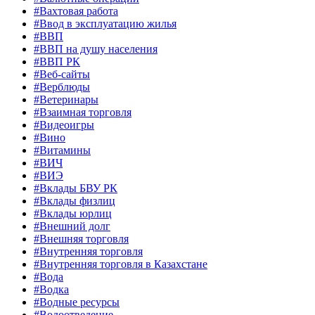
#Вахтовая работа
#Ввод в эксплуатацию жилья
#ВВП
#ВВП на душу населения
#ВВП РК
#Веб-сайты
#Верблюды
#Ветеринары
#Взаимная торговля
#Видеоигры
#Вино
#Витамины
#ВИЧ
#ВИЭ
#Вклады БВУ РК
#Вклады физлиц
#Вклады юрлиц
#Внешний долг
#Внешняя торговля
#Внутренняя торговля
#Внутренняя торговля в Казахстане
#Вода
#Водка
#Водные ресурсы
#Водоотведение