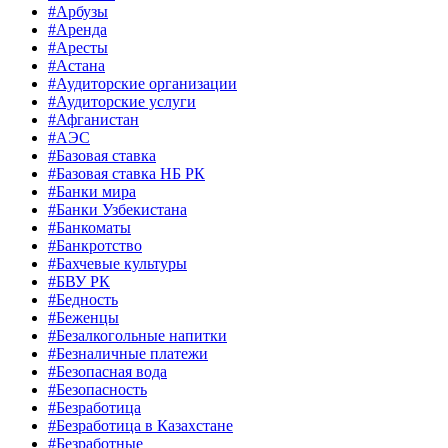
#Арбузы
#Аренда
#Аресты
#Астана
#Аудиторские организации
#Аудиторские услуги
#Афганистан
#АЭС
#Базовая ставка
#Базовая ставка НБ РК
#Банки мира
#Банки Узбекистана
#Банкоматы
#Банкротство
#Бахчевые культуры
#БВУ РК
#Бедность
#Беженцы
#Безалкогольные напитки
#Безналичные платежи
#Безопасная вода
#Безопасность
#Безработица
#Безработица в Казахстане
#Безработные