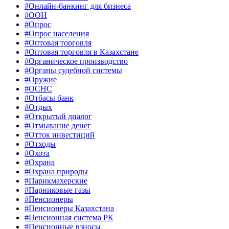
#Онлайн-банкинг для бизнеса
#ООН
#Опрос
#Опрос населения
#Оптовая торговля
#Оптовая торговля в Казахстане
#Органическое производство
#Органы судебной системы
#Оружие
#ОСНС
#Отбасы банк
#Отдых
#Открытый диалог
#Отмывание денег
#Отток инвестиций
#Отходы
#Охота
#Охрана
#Охрана природы
#Парикмахерские
#Парниковые газы
#Пенсионеры
#Пенсионеры Казахстана
#Пенсионная система РК
#Пенсионные взносы