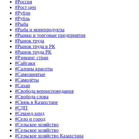
#Россия
#Рост цен
#Рубли
#Рубль
#Рыба
#Рыба и морепродукты
#Рынки и торговые предприятия
#Рынок труда
#Рынок труда в РК
#Рынок труда РК
#Рэнкинг стран
#Сайгаки
#Салоны красоты
#Самозанятые
#Самолёты
#Сахар
#Свобода вероисповедания
#Свобода слова
#Связь в Казахстане
#СДП
#Секонд-хенд
#Село и город
#Сельское хозяйство
#Сельское хозяйство
#Сельское хозяйство Казахстана