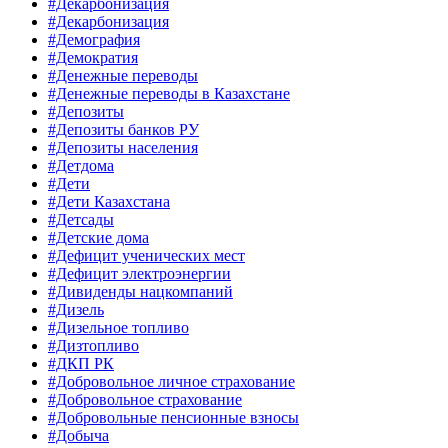
#Декарбонизация
#Декарбонизация
#Демография
#Демократия
#Денежные переводы
#Денежные переводы в Казахстане
#Депозиты
#Депозиты банков РУ
#Депозиты населения
#Детдома
#Дети
#Дети Казахстана
#Детсады
#Детские дома
#Дефицит ученических мест
#Дефицит электроэнергии
#Дивиденды нацкомпаний
#Дизель
#Дизельное топливо
#Дизтопливо
#ДКП РК
#Добровольное личное страхование
#Добровольное страхование
#Добровольные пенсионные взносы
#Добыча