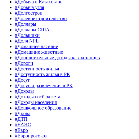
#Добыча в Казахстане
#Добыча угля
#Долгострои
#Долевое строительство
#Доллары
#Доллары США
#Дольщики
#Доля NPL
#Домашнее насилие
#Домашние животные
#Дополнительные доходы казахстанцев
#Дороги
#Доступность жилья
#Доступность жилья в РК
#Досуг
#Досуг и развлечения в РК
#Доходы
#Доходы госбюджета
#Доходы населения
#Дошкольное образование
#Дрова
#ДТП
#ЕАЭС
#Евро
#Европротокол