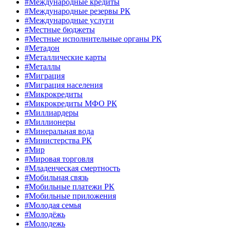
#Международные кредиты
#Международные резервы РК
#Международные услуги
#Местные бюджеты
#Местные исполнительные органы РК
#Метадон
#Металлические карты
#Металлы
#Миграция
#Миграция населения
#Микрокредиты
#Микрокредиты МФО РК
#Миллиардеры
#Миллионеры
#Минеральная вода
#Министерства РК
#Мир
#Мировая торговля
#Младенческая смертность
#Мобильная связь
#Мобильные платежи РК
#Мобильные приложения
#Молодая семья
#Молодёжь
#Молодежь