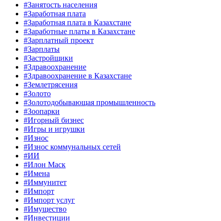
#Занятость населения
#Заработная плата
#Заработная плата в Казахстане
#Заработные платы в Казахстане
#Зарплатный проект
#Зарплаты
#Застройщики
#Здравоохранение
#Здравоохранение в Казахстане
#Землетрясения
#Золото
#Золотодобывающая промышленность
#Зоопарки
#Игорный бизнес
#Игры и игрушки
#Износ
#Износ коммунальных сетей
#ИИ
#Илон Маск
#Имена
#Иммунитет
#Импорт
#Импорт услуг
#Имущество
#Инвестиции