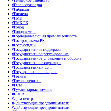
#Гендерное равенство
#Геологоразведка
#Гибриды
#Гигиена
#ГМК
#ГМК РК
#Голод
#Голод в мире
#Горнодобывающая промышленность
#Госпрограммы РК
#Госсубсидии
#Государственная поддержка
#Государственное регулирование
#Государственное управление и оборона
#Государственные служащие
#Государственный долг
#Госуправление и оборона
#Гранты
#Грузоперевозки
#ГСМ
#Гуманитарная помощь
#ГЭСВ
#Дата-центр
#Действующие предприниматели
#Действующие предприниматели