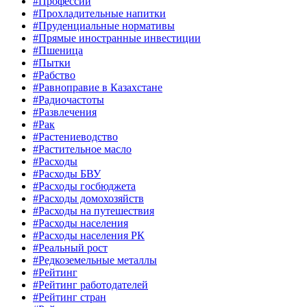
#Профессии
#Прохладительные напитки
#Пруденциальные нормативы
#Прямые иностранные инвестиции
#Пшеница
#Пытки
#Рабство
#Равноправие в Казахстане
#Радиочастоты
#Развлечения
#Рак
#Растениеводство
#Растительное масло
#Расходы
#Расходы БВУ
#Расходы госбюджета
#Расходы домохозяйств
#Расходы на путешествия
#Расходы населения
#Расходы населения РК
#Реальный рост
#Редкоземельные металлы
#Рейтинг
#Рейтинг работодателей
#Рейтинг стран