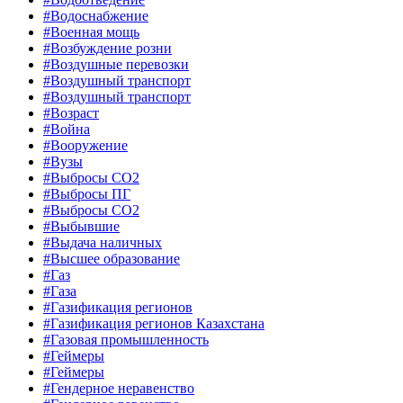
#Водоснабжение
#Военная мощь
#Возбуждение розни
#Воздушные перевозки
#Воздушный транспорт
#Воздушный транспорт
#Возраст
#Война
#Вооружение
#Вузы
#Выбросы CO2
#Выбросы ПГ
#Выбросы СО2
#Выбывшие
#Выдача наличных
#Высшее образование
#Газ
#Газа
#Газификация регионов
#Газификация регионов Казахстана
#Газовая промышленность
#Геймеры
#Геймеры
#Гендерное неравенство