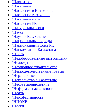
#Наркотики
#Население
#Население в Казахстане
#Население Казахстана
#Население мира
#Населения РК
#Натуральные соки
#Наука
#Наука в Казахстане
#Национальные породы
#Национальный фонд РК
#Нацкомпании Казахстана
#НБ РК
#Недобросовестные застройщики
#Недоедание
#Незаконное строительство
#Непродовольственные товары
#Неравенство
#Неравенство в Казахстане
#Несовершеннолетние
#Неформальная занятость
#Нефть
#Неэффективность
#НИОКР
#Носки