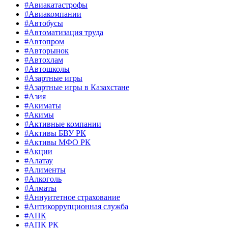
#Авиакатастрофы
#Авиакомпании
#Автобусы
#Автоматизация труда
#Автопром
#Авторынок
#Автохлам
#Автошколы
#Азартные игры
#Азартные игры в Казахстане
#Азия
#Акиматы
#Акимы
#Активные компании
#Активы БВУ РК
#Активы МФО РК
#Акции
#Алатау
#Алименты
#Алкоголь
#Алматы
#Аннуитетное страхование
#Антикоррупционная служба
#АПК
#АПК РК