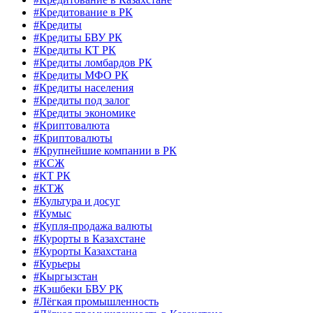
#Кредитование в РК
#Кредиты
#Кредиты БВУ РК
#Кредиты КТ РК
#Кредиты ломбардов РК
#Кредиты МФО РК
#Кредиты населения
#Кредиты под залог
#Кредиты экономике
#Криптовалюта
#Криптовалюты
#Крупнейшие компании в РК
#КСЖ
#КТ РК
#КТЖ
#Культура и досуг
#Кумыс
#Купля-продажа валюты
#Курорты в Казахстане
#Курорты Казахстана
#Курьеры
#Кыргызстан
#Кэшбеки БВУ РК
#Лёгкая промышленность