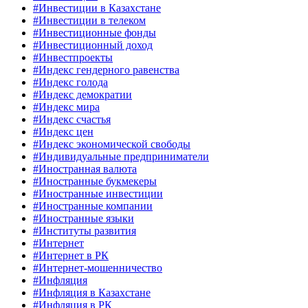
#Инвестиции в Казахстане
#Инвестиции в телеком
#Инвестиционные фонды
#Инвестиционный доход
#Инвестпроекты
#Индекс гендерного равенства
#Индекс голода
#Индекс демократии
#Индекс мира
#Индекс счастья
#Индекс цен
#Индекс экономической свободы
#Индивидуальные предприниматели
#Иностранная валюта
#Иностранные букмекеры
#Иностранные инвестиции
#Иностранные компании
#Иностранные языки
#Институты развития
#Интернет
#Интернет в РК
#Интернет-мошенничество
#Инфляция
#Инфляция в Казахстане
#Инфляция в РК