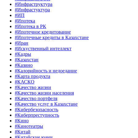
#Инфраструктура
#Инфрастуктура
#ИП
#Ипотека
#Ипотека в РК
#Ипотечное кредитование
#Ипотечные кредиты в Казахстане
#Иран
#Искуственный интеллект
#Кадры
#Казахстан
#Казино
#Калорийность и недоедание
#Карта продукта
#КАСКО
#Качество жизни
#Качество жизни населения
#Качество портфеля
#Качество услуг в Казахстане
#Кибербезопасность
#Киберпреступность
#Кино
#Кинотеатры
#Китай
#Китайские юани