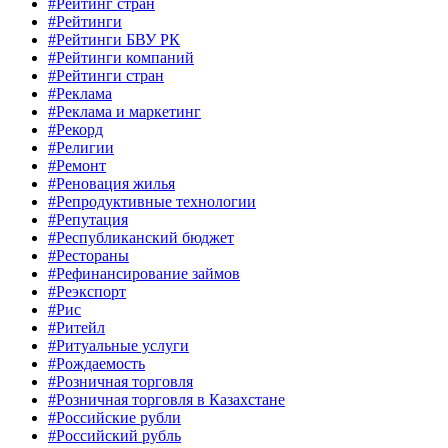
#Рейтинг стран
#Рейтинги
#Рейтинги БВУ РК
#Рейтинги компаний
#Рейтинги стран
#Реклама
#Реклама и маркетинг
#Рекорд
#Религии
#Ремонт
#Реновация жилья
#Репродуктивные технологии
#Репутация
#Республиканский бюджет
#Рестораны
#Рефинансирование займов
#Реэкспорт
#Рис
#Ритейл
#Ритуальные услуги
#Рождаемость
#Розничная торговля
#Розничная торговля в Казахстане
#Российские рубли
#Российский рубль