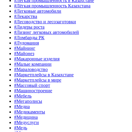
#Лёгкая промышленность в Казахстане
#Лёгкая промышленность Казахстана
#Легковые автомобили
#Лекарства
#Лесоводство и лесозаготовки
#Лидеры роста
#Лизинг легковых автомобилей
#Ломбарды РК
#Лудомания
#Майнинг
#Майонез
#Макаронные изделия
#Малые компании
#Мараловодство
#Маркетплейсы в Казахстане
#Маркетплейсы в мире
#Массовый спорт
#Машиностроение
#Мебель
#Мегаполисы
#Медиа
#Медикаменты
#Медицина
#Медуслуги
#Медь