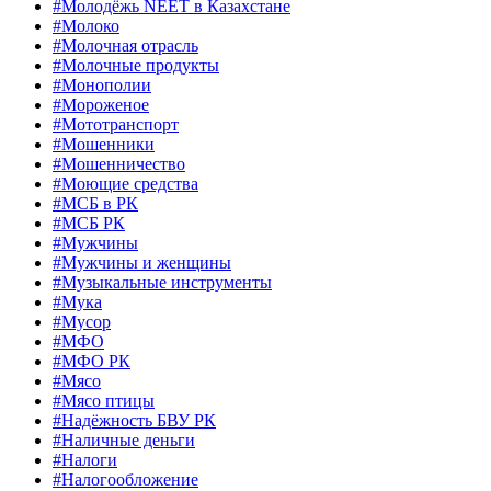
#Молодёжь NEET в Казахстане
#Молоко
#Молочная отрасль
#Молочные продукты
#Монополии
#Мороженое
#Мототранспорт
#Мошенники
#Мошенничество
#Моющие средства
#МСБ в РК
#МСБ РК
#Мужчины
#Мужчины и женщины
#Музыкальные инструменты
#Мука
#Мусор
#МФО
#МФО РК
#Мясо
#Мясо птицы
#Надёжность БВУ РК
#Наличные деньги
#Налоги
#Налогообложение