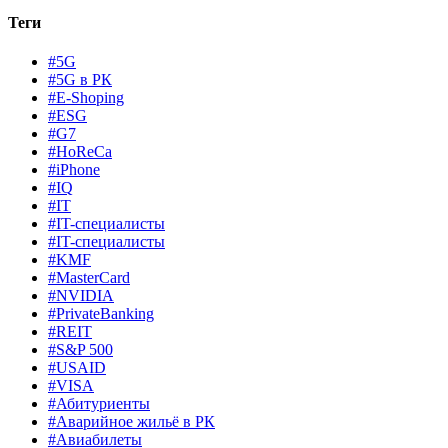
Теги
#5G
#5G в РК
#E-Shoping
#ESG
#G7
#HoReCa
#iPhone
#IQ
#IT
#IT-специалисты
#IT-специалисты
#KMF
#MasterCard
#NVIDIA
#PrivateBanking
#REIT
#S&P 500
#USAID
#VISA
#Абитуриенты
#Аварийное жильё в РК
#Авиабилеты