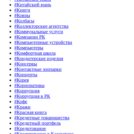
#Китайский юань
#Книги
#Ковры
#Колбасы
#Коллекторские агентства
#Коммунальные услуги
#Компании РК
#Компьютерные устройства
#Компьютеры
#Комфортная школа
#Кондитерские изделия
#Консервы
#Контактные зоопарки
#Концерты
#Корея
#Корпоративы
#Коррупция
#Коррупция в РК
#Кофе
#Кражи
#Красная книга
#Кредитные товарищества
#Кредитный портфель
#Кредитование
#Кредитование в Казахстане