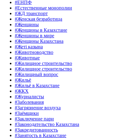
#ЕНПФ
#Естественные монополии
#ЖД транспорт
#Женская безработица
#Женщины
#Женщины в Казахстане
#Женщины в мире
#Женщины Казахстана
#Жеті қазына
#Животноводство
#Животные
#Жилищное строительство
#Жилищное строительство
#Жилищный вопрос
#Жильё
#Жильё в Казахстане
#ЖКХ
#Журналисты
#Заболевания
#Загрязнение воздуха
#Заёмщики
#Заключение пари
#Законодательство Казахстана
#Закредитованность
#Занятость в Казахстане