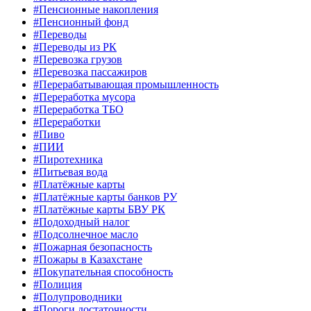
#Пенсионные накопления
#Пенсионный фонд
#Переводы
#Переводы из РК
#Перевозка грузов
#Перевозка пассажиров
#Перерабатывающая промышленность
#Переработка мусора
#Переработка ТБО
#Переработки
#Пиво
#ПИИ
#Пиротехника
#Питьевая вода
#Платёжные карты
#Платёжные карты банков РУ
#Платёжные карты БВУ РК
#Подоходный налог
#Подсолнечное масло
#Пожарная безопасность
#Пожары в Казахстане
#Покупательная способность
#Полиция
#Полупроводники
#Пороги достаточности