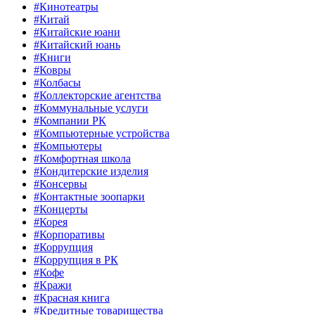
#Кинотеатры
#Китай
#Китайские юани
#Китайский юань
#Книги
#Ковры
#Колбасы
#Коллекторские агентства
#Коммунальные услуги
#Компании РК
#Компьютерные устройства
#Компьютеры
#Комфортная школа
#Кондитерские изделия
#Консервы
#Контактные зоопарки
#Концерты
#Корея
#Корпоративы
#Коррупция
#Коррупция в РК
#Кофе
#Кражи
#Красная книга
#Кредитные товарищества