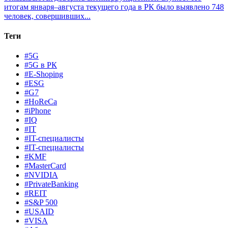
итогам января–августа текущего года в РК было выявлено 748
человек, совершивших...
Теги
#5G
#5G в РК
#E-Shoping
#ESG
#G7
#HoReCa
#iPhone
#IQ
#IT
#IT-специалисты
#IT-специалисты
#KMF
#MasterCard
#NVIDIA
#PrivateBanking
#REIT
#S&P 500
#USAID
#VISA