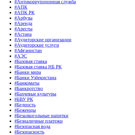
#Антикоррупционная служба
#АПК
#АПК РК
#Арбузы
#Аренда
#Аресты
#Астана
#Аудиторские организации
#Аудиторские услуги
#Афганистан
#АЭС
#Базовая ставка
#Базовая ставка НБ РК
#Банки мира
#Банки Узбекистана
#Банкоматы
#Банкротство
#Бахчевые культуры
#БВУ РК
#Бедность
#Беженцы
#Безалкогольные напитки
#Безналичные платежи
#Безопасная вода
#Безопасность