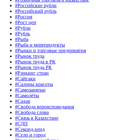
#Российские рубли
#Российский рубль
#Россия
#Рост цен
#Рубли
#Рубль
#Рыба
#Рыба и морепродукты
#Рынки и торговые предприятия
#Рынок труда
#Рынок труда в РК
#Рынок труда РК
#Рэнкинг стран
#Сайгаки
#Салоны красоты
#Самозанятые
#Самолёты
#Сахар
#Свобода вероисповедания
#Свобода слова
#Связь в Казахстане
#СДП
#Секонд-хенд
#Село и город