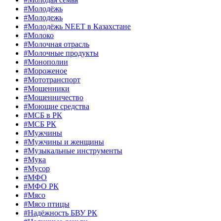
#Молодёжь
#Молодежь
#Молодёжь NEET в Казахстане
#Молоко
#Молочная отрасль
#Молочные продукты
#Монополии
#Мороженое
#Мототранспорт
#Мошенники
#Мошенничество
#Моющие средства
#МСБ в РК
#МСБ РК
#Мужчины
#Мужчины и женщины
#Музыкальные инструменты
#Мука
#Мусор
#МФО
#МФО РК
#Мясо
#Мясо птицы
#Надёжность БВУ РК