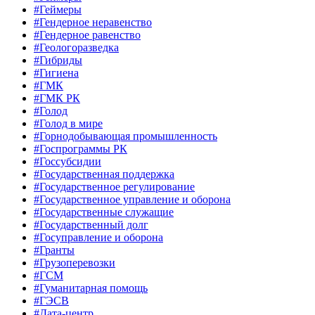
#Геймеры
#Гендерное неравенство
#Гендерное равенство
#Геологоразведка
#Гибриды
#Гигиена
#ГМК
#ГМК РК
#Голод
#Голод в мире
#Горнодобывающая промышленность
#Госпрограммы РК
#Госсубсидии
#Государственная поддержка
#Государственное регулирование
#Государственное управление и оборона
#Государственные служащие
#Государственный долг
#Госуправление и оборона
#Гранты
#Грузоперевозки
#ГСМ
#Гуманитарная помощь
#ГЭСВ
#Дата-центр