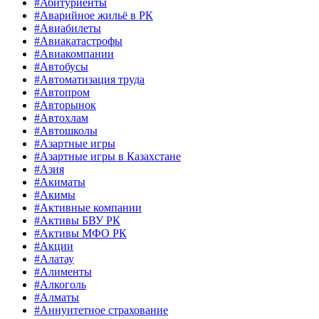
#Абитуриенты
#Аварийное жильё в РК
#Авиабилеты
#Авиакатастрофы
#Авиакомпании
#Автобусы
#Автоматизация труда
#Автопром
#Авторынок
#Автохлам
#Автошколы
#Азартные игры
#Азартные игры в Казахстане
#Азия
#Акиматы
#Акимы
#Активные компании
#Активы БВУ РК
#Активы МФО РК
#Акции
#Алатау
#Алименты
#Алкоголь
#Алматы
#Аннуитетное страхование