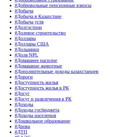
#Добровольные пенсионные взносы
#Добыча
#Добыча в Казахстане
#Добыча угля
#Долгострои
#Долевое строительство
#Доллары
#Доллары США
#Дольщики
#Доля NPL
#Домашнее насилие
#Домашние животные
#Дополнительные доходы казахстанцев
#Дороги
#Доступность жилья
#Доступность жилья в РК
#Досуг
#Досуг и развлечения в РК
#Доходы
#Доходы госбюджета
#Доходы населения
#Дошкольное образование
#Дрова
#ДТП