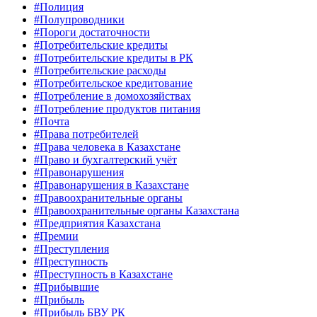
#Полиция
#Полупроводники
#Пороги достаточности
#Потребительские кредиты
#Потребительские кредиты в РК
#Потребительские расходы
#Потребительское кредитование
#Потребление в домохозяйствах
#Потребление продуктов питания
#Почта
#Права потребителей
#Права человека в Казахстане
#Право и бухгалтерский учёт
#Правонарушения
#Правонарушения в Казахстане
#Правоохранительные органы
#Правоохранительные органы Казахстана
#Предприятия Казахстана
#Премии
#Преступления
#Преступность
#Преступность в Казахстане
#Прибывшие
#Прибыль
#Прибыль БВУ РК