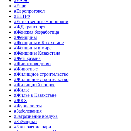
#ЕАЭС
#Евро
#Европротокол
#ЕНПФ
#Естественные монополии
#ЖД транспорт
#Женская безработица
#Женщины
#Женщины в Казахстане
#Женщины в мире
#Женщины Казахстана
#Жеті қазына
#Животноводство
#Животные
#Жилищное строительство
#Жилищное строительство
#Жилищный вопрос
#Жильё
#Жильё в Казахстане
#ЖКХ
#Журналисты
#Заболевания
#Загрязнение воздуха
#Заёмщики
#Заключение пари