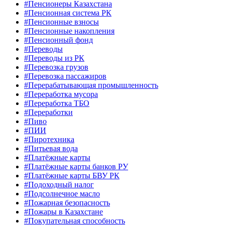
#Пенсионеры Казахстана
#Пенсионная система РК
#Пенсионные взносы
#Пенсионные накопления
#Пенсионный фонд
#Переводы
#Переводы из РК
#Перевозка грузов
#Перевозка пассажиров
#Перерабатывающая промышленность
#Переработка мусора
#Переработка ТБО
#Переработки
#Пиво
#ПИИ
#Пиротехника
#Питьевая вода
#Платёжные карты
#Платёжные карты банков РУ
#Платёжные карты БВУ РК
#Подоходный налог
#Подсолнечное масло
#Пожарная безопасность
#Пожары в Казахстане
#Покупательная способность