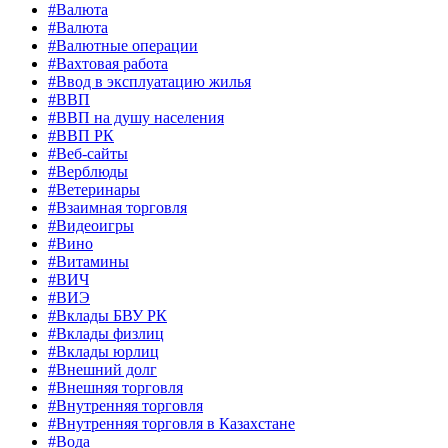
#Валюта
#Валюта
#Валютные операции
#Вахтовая работа
#Ввод в эксплуатацию жилья
#ВВП
#ВВП на душу населения
#ВВП РК
#Веб-сайты
#Верблюды
#Ветеринары
#Взаимная торговля
#Видеоигры
#Вино
#Витамины
#ВИЧ
#ВИЭ
#Вклады БВУ РК
#Вклады физлиц
#Вклады юрлиц
#Внешний долг
#Внешняя торговля
#Внутренняя торговля
#Внутренняя торговля в Казахстане
#Вода