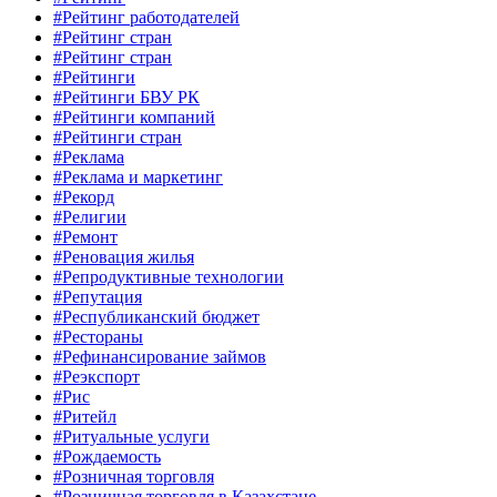
#Рейтинг работодателей
#Рейтинг стран
#Рейтинг стран
#Рейтинги
#Рейтинги БВУ РК
#Рейтинги компаний
#Рейтинги стран
#Реклама
#Реклама и маркетинг
#Рекорд
#Религии
#Ремонт
#Реновация жилья
#Репродуктивные технологии
#Репутация
#Республиканский бюджет
#Рестораны
#Рефинансирование займов
#Реэкспорт
#Рис
#Ритейл
#Ритуальные услуги
#Рождаемость
#Розничная торговля
#Розничная торговля в Казахстане