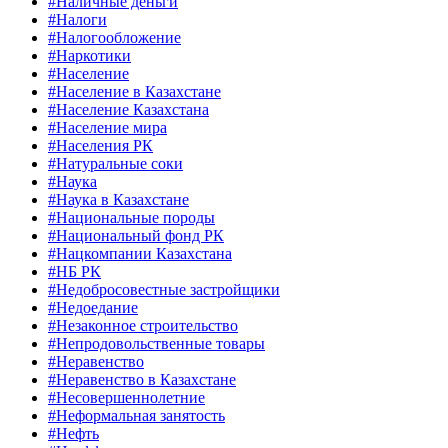
#Наличные деньги
#Налоги
#Налогообложение
#Наркотики
#Население
#Население в Казахстане
#Население Казахстана
#Население мира
#Населения РК
#Натуральные соки
#Наука
#Наука в Казахстане
#Национальные породы
#Национальный фонд РК
#Нацкомпании Казахстана
#НБ РК
#Недобросовестные застройщики
#Недоедание
#Незаконное строительство
#Непродовольственные товары
#Неравенство
#Неравенство в Казахстане
#Несовершеннолетние
#Неформальная занятость
#Нефть