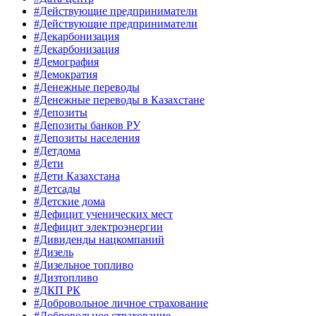
#Действующие предприниматели
#Действующие предприниматели
#Декарбонизация
#Декарбонизация
#Демография
#Демократия
#Денежные переводы
#Денежные переводы в Казахстане
#Депозиты
#Депозиты банков РУ
#Депозиты населения
#Детдома
#Дети
#Дети Казахстана
#Детсады
#Детские дома
#Дефицит ученических мест
#Дефицит электроэнергии
#Дивиденды нацкомпаний
#Дизель
#Дизельное топливо
#Дизтопливо
#ДКП РК
#Добровольное личное страхование
#Добровольное страхование