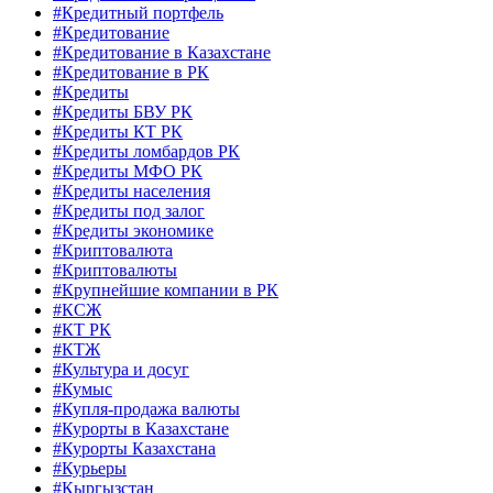
#Кредитный портфель
#Кредитование
#Кредитование в Казахстане
#Кредитование в РК
#Кредиты
#Кредиты БВУ РК
#Кредиты КТ РК
#Кредиты ломбардов РК
#Кредиты МФО РК
#Кредиты населения
#Кредиты под залог
#Кредиты экономике
#Криптовалюта
#Криптовалюты
#Крупнейшие компании в РК
#КСЖ
#КТ РК
#КТЖ
#Культура и досуг
#Кумыс
#Купля-продажа валюты
#Курорты в Казахстане
#Курорты Казахстана
#Курьеры
#Кыргызстан