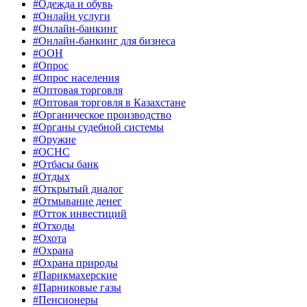
#Одежда и обувь
#Онлайн услуги
#Онлайн-банкинг
#Онлайн-банкинг для бизнеса
#ООН
#Опрос
#Опрос населения
#Оптовая торговля
#Оптовая торговля в Казахстане
#Органическое производство
#Органы судебной системы
#Оружие
#ОСНС
#Отбасы банк
#Отдых
#Открытый диалог
#Отмывание денег
#Отток инвестиций
#Отходы
#Охота
#Охрана
#Охрана природы
#Парикмахерские
#Парниковые газы
#Пенсионеры