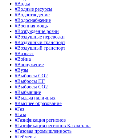
#Водка
#Водные ресурсы
#Водоотведение
#Водоснабжение
#Военная мощь
#Возбуждение розни
#Воздушные перевозки
#Воздушный транспорт
#Воздушный транспорт
#Возраст
#Война
#Вооружение
#Вузы
#Выбросы CO2
#Выбросы ПГ
#Выбросы СО2
#Выбывшие
#Выдача наличных
#Высшее образование
#Газ
#Газа
#Газификация регионов
#Газификация регионов Казахстана
#Газовая промышленность
#Геймеры