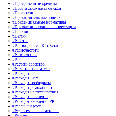
#Просроченные кредиты
#Противопожарная служба
#Профессии
#Прохладительные напитки
#Пруденциальные нормативы
#Прямые иностранные инвестиции
#Пшеница
#Пытки
#Рабство
#Равноправие в Казахстане
#Радиочастоты
#Развлечения
#Рак
#Растениеводство
#Растительное масло
#Расходы
#Расходы БВУ
#Расходы госбюджета
#Расходы домохозяйств
#Расходы на путешествия
#Расходы населения
#Расходы населения РК
#Реальный рост
#Редкоземельные металлы
#Рейтинг