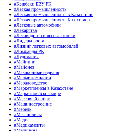
#Кэшбеки БВУ РК
#Лёгкая промышленность
#Лёгкая промышленность в Казахстане
#Лёгкая промышленность Казахстана
#Легковые автомобили
#Лекарства
#Лесоводство и лесозаготовки
#Лидеры роста
#Лизинг легковых автомобилей
#Ломбарды РК
#Лудомания
#Майнинг
#Майонез
#Макаронные изделия
#Малые компании
#Мараловодство
#Маркетплейсы в Казахстане
#Маркетплейсы в мире
#Массовый спорт
#Машиностроение
#Мебель
#Мегаполисы
#Медиа
#Медикаменты
#Медицина