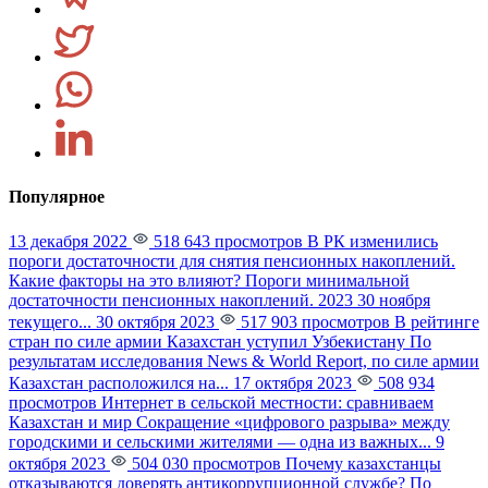
Популярное
13 декабря 2022
518 643 просмотров
В РК изменились
пороги достаточности для снятия пенсионных накоплений.
Какие факторы на это влияют?
Пороги минимальной
достаточности пенсионных накоплений. 2023 30 ноября
текущего...
30 октября 2023
517 903 просмотров
В рейтинге
стран по силе армии Казахстан уступил Узбекистану
По
результатам исследования News & World Report, по силе армии
Казахстан расположился на...
17 октября 2023
508 934
просмотров
Интернет в сельской местности: сравниваем
Казахстан и мир
Сокращение «цифрового разрыва» между
городскими и сельскими жителями — одна из важных...
9
октября 2023
504 030 просмотров
Почему казахстанцы
отказываются доверять антикоррупционной службе?
По