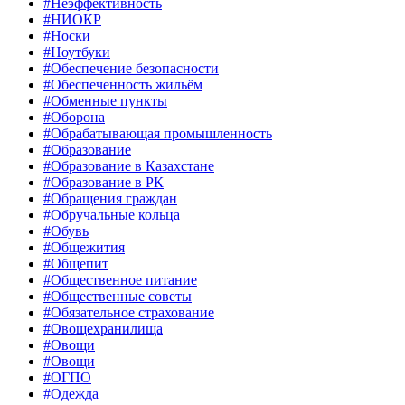
#Неэффективность
#НИОКР
#Носки
#Ноутбуки
#Обеспечение безопасности
#Обеспеченность жильём
#Обменные пункты
#Оборона
#Обрабатывающая промышленность
#Образование
#Образование в Казахстане
#Образование в РК
#Обращения граждан
#Обручальные кольца
#Обувь
#Общежития
#Общепит
#Общественное питание
#Общественные советы
#Обязательное страхование
#Овощехранилища
#Овощи
#Овощи
#ОГПО
#Одежда