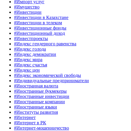
#Импорт услуг
#Имущество
#Инвестиции
#Инвестиции в Казахстане
#Инвестиции в телеком
#Инвестиционные фонды
#Инвестиционный доход
#Инвестпроекты
#Индекс гендерного равенства
#Индекс голода
#Индекс демократии
#Индекс мира
#Индекс счастья
#Индекс цен
#Индекс экономической свободы
#Индивидуальные предприниматели
#Иностранная валюта
#Иностранные букмекеры
#Иностранные инвестиции
#Иностранные компании
#Иностранные языки
#Институты развития
#Интернет
#Интернет в РК
#Интернет-мошенничество