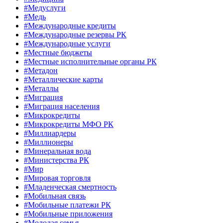
#Медуслуги
#Медь
#Международные кредиты
#Международные резервы РК
#Международные услуги
#Местные бюджеты
#Местные исполнительные органы РК
#Метадон
#Металлические карты
#Металлы
#Миграция
#Миграция населения
#Микрокредиты
#Микрокредиты МФО РК
#Миллиардеры
#Миллионеры
#Минеральная вода
#Министерства РК
#Мир
#Мировая торговля
#Младенческая смертность
#Мобильная связь
#Мобильные платежи РК
#Мобильные приложения
#Молодая семья