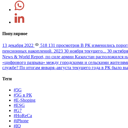
Популярное
13 декабря 2022
518 131 просмотров
В РК изменились порог
пенсионных накоплений. 2023 30 ноября текущего...
30 октября
News & World Report, по силе армии Казахстан расположился на
«цифрового разрыва» между городскими и сельскими жителями
службе?
По итогам января–августа текущего года в РК было вы
Теги
#5G
#5G в РК
#E-Shoping
#ESG
#G7
#HoReCa
#iPhone
#IQ