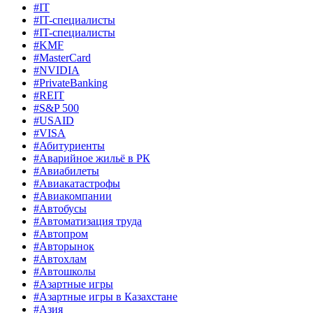
#IT
#IT-специалисты
#IT-специалисты
#KMF
#MasterCard
#NVIDIA
#PrivateBanking
#REIT
#S&P 500
#USAID
#VISA
#Абитуриенты
#Аварийное жильё в РК
#Авиабилеты
#Авиакатастрофы
#Авиакомпании
#Автобусы
#Автоматизация труда
#Автопром
#Авторынок
#Автохлам
#Автошколы
#Азартные игры
#Азартные игры в Казахстане
#Азия