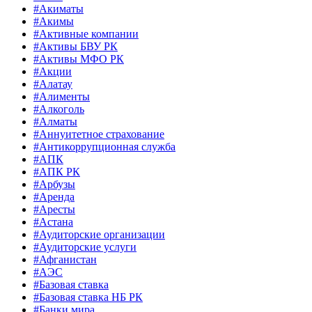
#Акиматы
#Акимы
#Активные компании
#Активы БВУ РК
#Активы МФО РК
#Акции
#Алатау
#Алименты
#Алкоголь
#Алматы
#Аннуитетное страхование
#Антикоррупционная служба
#АПК
#АПК РК
#Арбузы
#Аренда
#Аресты
#Астана
#Аудиторские организации
#Аудиторские услуги
#Афганистан
#АЭС
#Базовая ставка
#Базовая ставка НБ РК
#Банки мира