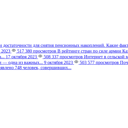
и достаточности для снятия пенсионных накоплений. Какие фак
 2023
517 380 просмотров
В рейтинге стран по силе армии К
...
17 октября 2023
508 337 просмотров
Интернет в сельской 
 — одна из важных...
9 октября 2023
503 577 просмотров
Поч
явлено 748 человек, совершивших...