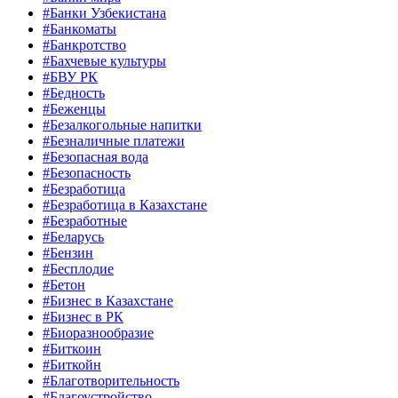
#Банки Узбекистана
#Банкоматы
#Банкротство
#Бахчевые культуры
#БВУ РК
#Бедность
#Беженцы
#Безалкогольные напитки
#Безналичные платежи
#Безопасная вода
#Безопасность
#Безработица
#Безработица в Казахстане
#Безработные
#Беларусь
#Бензин
#Бесплодие
#Бетон
#Бизнес в Казахстане
#Бизнес в РК
#Биоразнообразие
#Биткоин
#Биткойн
#Благотворительность
#Благоустройство