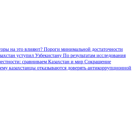
торы на это влияют?
Пороги минимальной достаточности
азахстан уступил Узбекистану
По результатам исследования
местности: сравниваем Казахстан и мир
Сокращение
ему казахстанцы отказываются доверять антикоррупционной