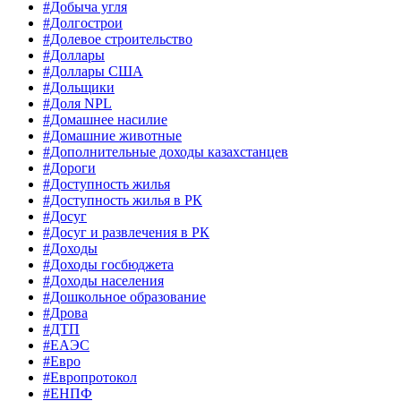
#Добыча угля
#Долгострои
#Долевое строительство
#Доллары
#Доллары США
#Дольщики
#Доля NPL
#Домашнее насилие
#Домашние животные
#Дополнительные доходы казахстанцев
#Дороги
#Доступность жилья
#Доступность жилья в РК
#Досуг
#Досуг и развлечения в РК
#Доходы
#Доходы госбюджета
#Доходы населения
#Дошкольное образование
#Дрова
#ДТП
#ЕАЭС
#Евро
#Европротокол
#ЕНПФ