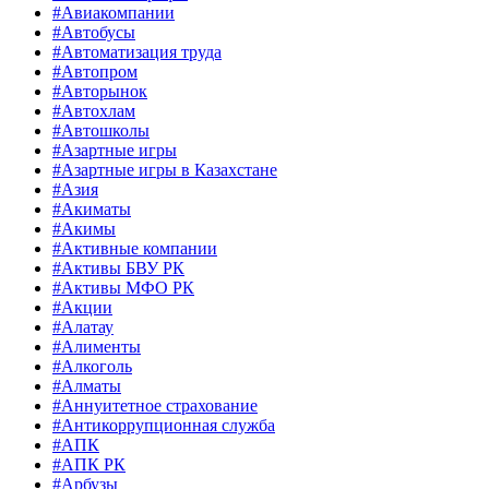
#Авиакомпании
#Автобусы
#Автоматизация труда
#Автопром
#Авторынок
#Автохлам
#Автошколы
#Азартные игры
#Азартные игры в Казахстане
#Азия
#Акиматы
#Акимы
#Активные компании
#Активы БВУ РК
#Активы МФО РК
#Акции
#Алатау
#Алименты
#Алкоголь
#Алматы
#Аннуитетное страхование
#Антикоррупционная служба
#АПК
#АПК РК
#Арбузы