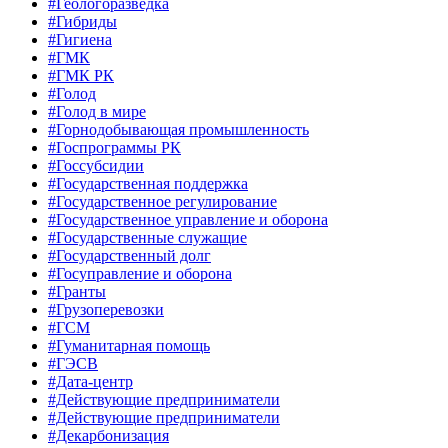
#Геологоразведка
#Гибриды
#Гигиена
#ГМК
#ГМК РК
#Голод
#Голод в мире
#Горнодобывающая промышленность
#Госпрограммы РК
#Госсубсидии
#Государственная поддержка
#Государственное регулирование
#Государственное управление и оборона
#Государственные служащие
#Государственный долг
#Госуправление и оборона
#Гранты
#Грузоперевозки
#ГСМ
#Гуманитарная помощь
#ГЭСВ
#Дата-центр
#Действующие предприниматели
#Действующие предприниматели
#Декарбонизация