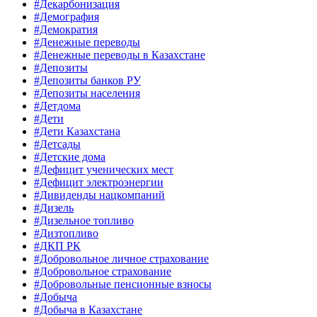
#Декарбонизация
#Демография
#Демократия
#Денежные переводы
#Денежные переводы в Казахстане
#Депозиты
#Депозиты банков РУ
#Депозиты населения
#Детдома
#Дети
#Дети Казахстана
#Детсады
#Детские дома
#Дефицит ученических мест
#Дефицит электроэнергии
#Дивиденды нацкомпаний
#Дизель
#Дизельное топливо
#Дизтопливо
#ДКП РК
#Добровольное личное страхование
#Добровольное страхование
#Добровольные пенсионные взносы
#Добыча
#Добыча в Казахстане