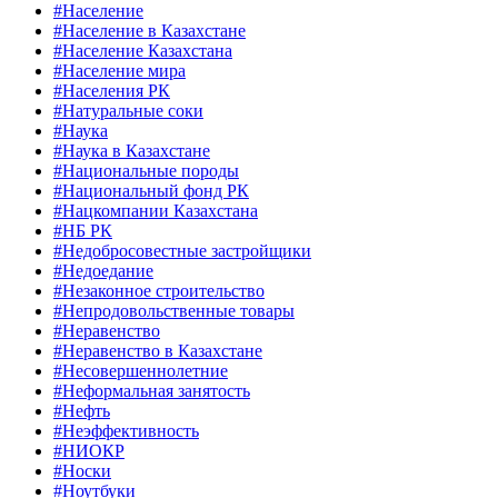
#Население
#Население в Казахстане
#Население Казахстана
#Население мира
#Населения РК
#Натуральные соки
#Наука
#Наука в Казахстане
#Национальные породы
#Национальный фонд РК
#Нацкомпании Казахстана
#НБ РК
#Недобросовестные застройщики
#Недоедание
#Незаконное строительство
#Непродовольственные товары
#Неравенство
#Неравенство в Казахстане
#Несовершеннолетние
#Неформальная занятость
#Нефть
#Неэффективность
#НИОКР
#Носки
#Ноутбуки