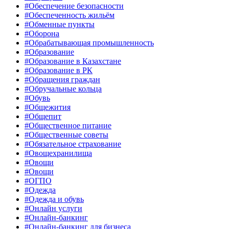
#Обеспечение безопасности
#Обеспеченность жильём
#Обменные пункты
#Оборона
#Обрабатывающая промышленность
#Образование
#Образование в Казахстане
#Образование в РК
#Обращения граждан
#Обручальные кольца
#Обувь
#Общежития
#Общепит
#Общественное питание
#Общественные советы
#Обязательное страхование
#Овощехранилища
#Овощи
#Овощи
#ОГПО
#Одежда
#Одежда и обувь
#Онлайн услуги
#Онлайн-банкинг
#Онлайн-банкинг для бизнеса