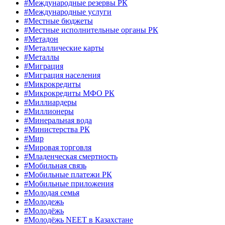
#Международные резервы РК
#Международные услуги
#Местные бюджеты
#Местные исполнительные органы РК
#Метадон
#Металлические карты
#Металлы
#Миграция
#Миграция населения
#Микрокредиты
#Микрокредиты МФО РК
#Миллиардеры
#Миллионеры
#Минеральная вода
#Министерства РК
#Мир
#Мировая торговля
#Младенческая смертность
#Мобильная связь
#Мобильные платежи РК
#Мобильные приложения
#Молодая семья
#Молодежь
#Молодёжь
#Молодёжь NEET в Казахстане