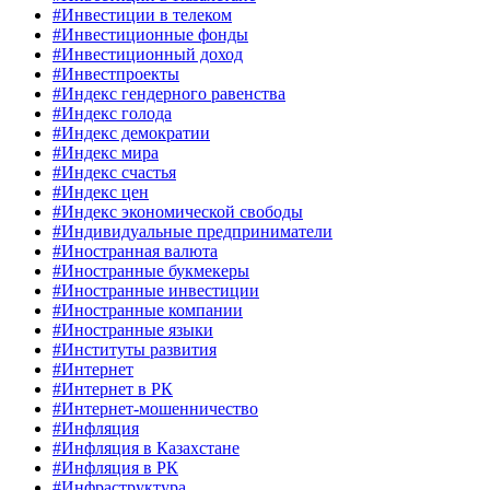
#Инвестиции в телеком
#Инвестиционные фонды
#Инвестиционный доход
#Инвестпроекты
#Индекс гендерного равенства
#Индекс голода
#Индекс демократии
#Индекс мира
#Индекс счастья
#Индекс цен
#Индекс экономической свободы
#Индивидуальные предприниматели
#Иностранная валюта
#Иностранные букмекеры
#Иностранные инвестиции
#Иностранные компании
#Иностранные языки
#Институты развития
#Интернет
#Интернет в РК
#Интернет-мошенничество
#Инфляция
#Инфляция в Казахстане
#Инфляция в РК
#Инфраструктура