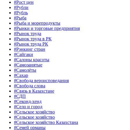
#Рост цен
#Рубли
#Рубль
#Рыба
#Рыба и морепродукты
#Рынки и торговые предприятия
#Рынок труда
#Рынок труда в РК
#Рынок труда РК
#Рэнкинг стран
#Сайгаки
#Салоны красоты
#Самозанятые
#Самолёты
#Сахар
#Свобода вероисповедания
#Свобода слова
#Связь в Казахстане
#СДП
#Секонд-хенд
#Село и город
#Сельское хозяйство
#Сельское хозяйство
#Сельское хозяйство Казахстана
#Семей орманы