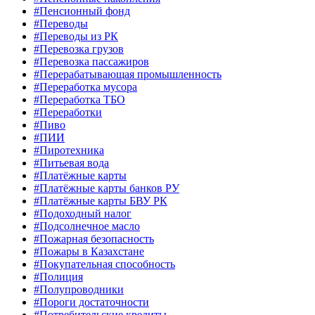
#Пенсионный фонд
#Переводы
#Переводы из РК
#Перевозка грузов
#Перевозка пассажиров
#Перерабатывающая промышленность
#Переработка мусора
#Переработка ТБО
#Переработки
#Пиво
#ПИИ
#Пиротехника
#Питьевая вода
#Платёжные карты
#Платёжные карты банков РУ
#Платёжные карты БВУ РК
#Подоходный налог
#Подсолнечное масло
#Пожарная безопасность
#Пожары в Казахстане
#Покупательная способность
#Полиция
#Полупроводники
#Пороги достаточности
#Потребительские кредиты