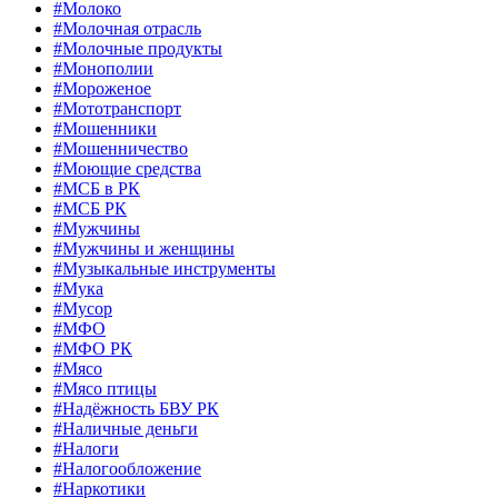
#Молоко
#Молочная отрасль
#Молочные продукты
#Монополии
#Мороженое
#Мототранспорт
#Мошенники
#Мошенничество
#Моющие средства
#МСБ в РК
#МСБ РК
#Мужчины
#Мужчины и женщины
#Музыкальные инструменты
#Мука
#Мусор
#МФО
#МФО РК
#Мясо
#Мясо птицы
#Надёжность БВУ РК
#Наличные деньги
#Налоги
#Налогообложение
#Наркотики