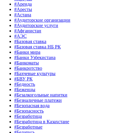
#Аренда
#Аресты
#Астана
#Аудиторские организации
#Аудиторские услуги
#Афганистан
#АЭС
#Базовая ставка
#Базовая ставка НБ РК
#Банки мира
#Банки Узбекистана
#Банкоматы
#Банкротство
#Бахчевые культуры
#БВУ РК
#Бедность
#Беженцы
#Безалкогольные напитки
#Безналичные платежи
#Безопасная вода
#Безопасность
#Безработица
#Безработица в Казахстане
#Безработные
#Беларусь