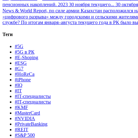
пенсионных накоплений. 2023 30 ноября текущего...
30 октября
News & World Report, по силе армии Казахстан расположился на
«цифрового разрыва» между городскими и сельскими жителями
службе?
По итогам января–августа текущего года в РК было вы
Теги
#5G
#5G в РК
#E-Shoping
#ESG
#G7
#HoReCa
#iPhone
#IQ
#IT
#IT-специалисты
#IT-специалисты
#KMF
#MasterCard
#NVIDIA
#PrivateBanking
#REIT
#S&P 500