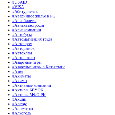
#USAID
#VISA
#Абитуриенты
#Аварийное жильё в РК
#Авиабилеты
#Авиакатастрофы
#Авиакомпании
#Автобусы
#Автоматизация труда
#Автопром
#Авторынок
#Автохлам
#Автошколы
#Азартные игры
#Азартные игры в Казахстане
#Азия
#Акиматы
#Акимы
#Активные компании
#Активы БВУ РК
#Активы МФО РК
#Акции
#Алатау
#Алименты
#Алкоголь