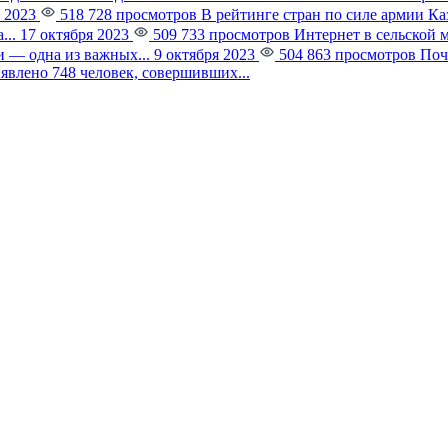
 2023
518 728 просмотров
В рейтинге стран по силе армии К
...
17 октября 2023
509 733 просмотров
Интернет в сельской 
 — одна из важных...
9 октября 2023
504 863 просмотров
Поч
явлено 748 человек, совершивших...