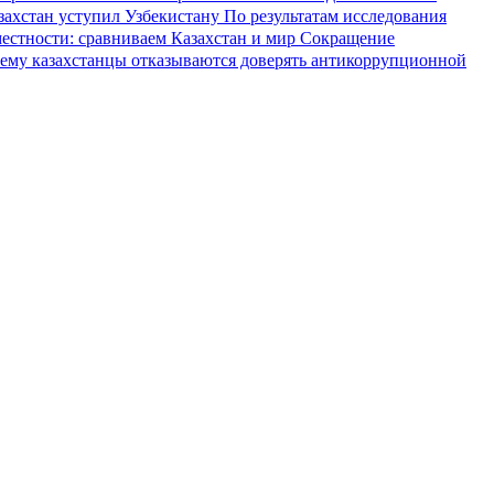
азахстан уступил Узбекистану
По результатам исследования
местности: сравниваем Казахстан и мир
Сокращение
ему казахстанцы отказываются доверять антикоррупционной