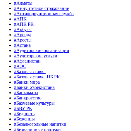
#Алматы
#Аннуитетное страхование
#Антикоррупционная служба
#АПК
#АПК РК
#Арбузы
#Аренда
#Аресты
#Астана
#Аудиторские организации
#Аудиторские услуги
#Афганистан
#АЭС
#Базовая ставка
#Базовая ставка НБ РК
#Банки мира
#Банки Узбекистана
#Банкоматы
#Банкротство
#Бахчевые культуры
#БВУ РК
#Бедность
#Беженцы
#Безалкогольные напитки
#Безналичные платежи