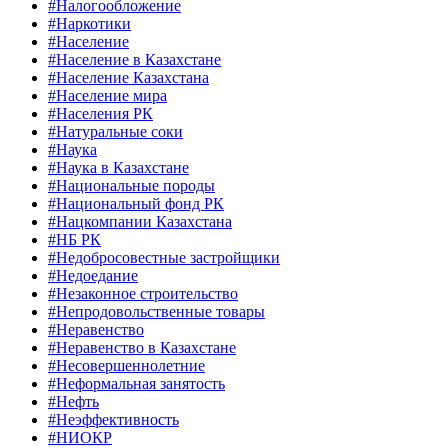
#Налогообложение
#Наркотики
#Население
#Население в Казахстане
#Население Казахстана
#Население мира
#Населения РК
#Натуральные соки
#Наука
#Наука в Казахстане
#Национальные породы
#Национальный фонд РК
#Нацкомпании Казахстана
#НБ РК
#Недобросовестные застройщики
#Недоедание
#Незаконное строительство
#Непродовольственные товары
#Неравенство
#Неравенство в Казахстане
#Несовершеннолетние
#Неформальная занятость
#Нефть
#Неэффективность
#НИОКР