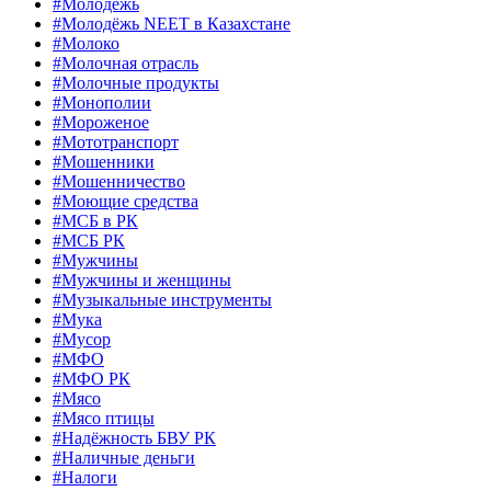
#Молодёжь
#Молодёжь NEET в Казахстане
#Молоко
#Молочная отрасль
#Молочные продукты
#Монополии
#Мороженое
#Мототранспорт
#Мошенники
#Мошенничество
#Моющие средства
#МСБ в РК
#МСБ РК
#Мужчины
#Мужчины и женщины
#Музыкальные инструменты
#Мука
#Мусор
#МФО
#МФО РК
#Мясо
#Мясо птицы
#Надёжность БВУ РК
#Наличные деньги
#Налоги