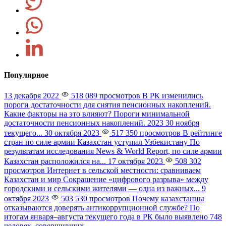
Популярное
13 декабря 2022
518 089 просмотров
В РК изменились
пороги достаточности для снятия пенсионных накоплений.
Какие факторы на это влияют?
Пороги минимальной
достаточности пенсионных накоплений. 2023 30 ноября
текущего...
30 октября 2023
517 350 просмотров
В рейтинге
стран по силе армии Казахстан уступил Узбекистану
По
результатам исследования News & World Report, по силе армии
Казахстан расположился на...
17 октября 2023
508 302
просмотров
Интернет в сельской местности: сравниваем
Казахстан и мир
Сокращение «цифрового разрыва» между
городскими и сельскими жителями — одна из важных...
9
октября 2023
503 530 просмотров
Почему казахстанцы
отказываются доверять антикоррупционной службе?
По
итогам января–августа текущего года в РК было выявлено 748
человек, совершивших...