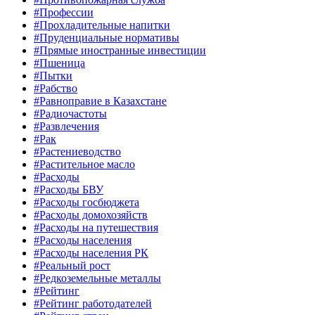
#Профессии
#Прохладительные напитки
#Пруденциальные нормативы
#Прямые иностранные инвестиции
#Пшеница
#Пытки
#Рабство
#Равноправие в Казахстане
#Радиочастоты
#Развлечения
#Рак
#Растениеводство
#Растительное масло
#Расходы
#Расходы БВУ
#Расходы госбюджета
#Расходы домохозяйств
#Расходы на путешествия
#Расходы населения
#Расходы населения РК
#Реальный рост
#Редкоземельные металлы
#Рейтинг
#Рейтинг работодателей