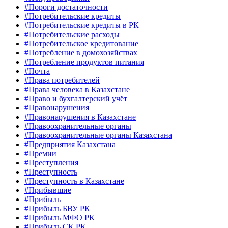
#Пороги достаточности
#Потребительские кредиты
#Потребительские кредиты в РК
#Потребительские расходы
#Потребительское кредитование
#Потребление в домохозяйствах
#Потребление продуктов питания
#Почта
#Права потребителей
#Права человека в Казахстане
#Право и бухгалтерский учёт
#Правонарушения
#Правонарушения в Казахстане
#Правоохранительные органы
#Правоохранительные органы Казахстана
#Предприятия Казахстана
#Премии
#Преступления
#Преступность
#Преступность в Казахстане
#Прибывшие
#Прибыль
#Прибыль БВУ РК
#Прибыль МФО РК
#Прибыль СК РК