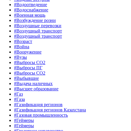
#Водоотведение
#Водоснабжение
#Военная мощь
#Возбуждение розни
#Воздушные перевозки
#Воздушный транспорт
#Воздушный транспорт
#Возраст
#Война
#Вооружение
#Вузы
#Выбросы CO2
#Выбросы ПГ
#Выбросы СО2
#Выбывшие
#Выдача наличных
#Высшее образование
#Газ
#Газа
#Газификация регионов
#Газификация регионов Казахстана
#Газовая промышленность
#Геймеры
#Геймеры
#Гендерное неравенство