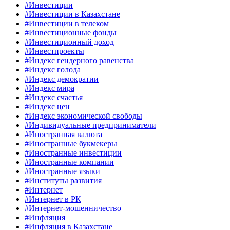
#Инвестиции
#Инвестиции в Казахстане
#Инвестиции в телеком
#Инвестиционные фонды
#Инвестиционный доход
#Инвестпроекты
#Индекс гендерного равенства
#Индекс голода
#Индекс демократии
#Индекс мира
#Индекс счастья
#Индекс цен
#Индекс экономической свободы
#Индивидуальные предприниматели
#Иностранная валюта
#Иностранные букмекеры
#Иностранные инвестиции
#Иностранные компании
#Иностранные языки
#Институты развития
#Интернет
#Интернет в РК
#Интернет-мошенничество
#Инфляция
#Инфляция в Казахстане