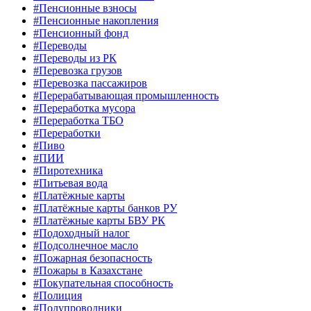
#Пенсионные взносы
#Пенсионные накопления
#Пенсионный фонд
#Переводы
#Переводы из РК
#Перевозка грузов
#Перевозка пассажиров
#Перерабатывающая промышленность
#Переработка мусора
#Переработка ТБО
#Переработки
#Пиво
#ПИИ
#Пиротехника
#Питьевая вода
#Платёжные карты
#Платёжные карты банков РУ
#Платёжные карты БВУ РК
#Подоходный налог
#Подсолнечное масло
#Пожарная безопасность
#Пожары в Казахстане
#Покупательная способность
#Полиция
#Полупроводники