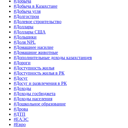
#Добыча
#Добыча в Казахстане
#Добыча угля
#Долгострои
#Долевое строительство
#Доллары
#Доллары США
#Дольщики
#Доля NPL
#Домашнее насилие
#Домашние животные
#Дополнительные доходы казахстанцев
#Дороги
#Доступность жилья
#Доступность жилья в РК
#Досуг
#Досуг и развлечения в РК
#Доходы
#Доходы госбюджета
#Доходы населения
#Дошкольное образование
#Дрова
#ДТП
#ЕАЭС
#Евро