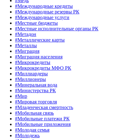
#Медь
#Международные кредиты
#Международные резервы РК
#Международные услуги
#Местные бюджеты
#Местные исполнительные органы РК
#Метадон
#Металлические карты
#Металлы
#Миграция
#Миграция населения
#Микрокредиты
#Микрокредиты МФО РК
#Миллиардеры
#Миллионеры
#Минеральная вода
#Министерства РК
#Мир
#Мировая торговля
#Младенческая смертность
#Мобильная связь
#Мобильные платежи РК
#Мобильные приложения
#Молодая семья
#Молодежь