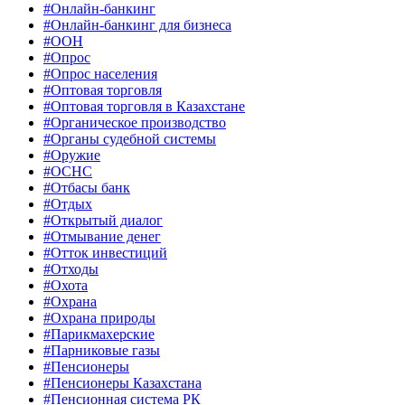
#Онлайн-банкинг
#Онлайн-банкинг для бизнеса
#ООН
#Опрос
#Опрос населения
#Оптовая торговля
#Оптовая торговля в Казахстане
#Органическое производство
#Органы судебной системы
#Оружие
#ОСНС
#Отбасы банк
#Отдых
#Открытый диалог
#Отмывание денег
#Отток инвестиций
#Отходы
#Охота
#Охрана
#Охрана природы
#Парикмахерские
#Парниковые газы
#Пенсионеры
#Пенсионеры Казахстана
#Пенсионная система РК