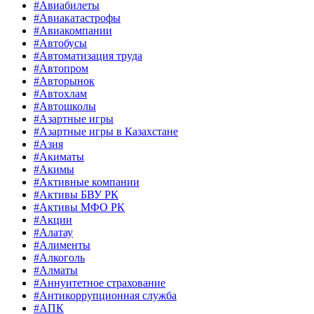
#Авиабилеты
#Авиакатастрофы
#Авиакомпании
#Автобусы
#Автоматизация труда
#Автопром
#Авторынок
#Автохлам
#Автошколы
#Азартные игры
#Азартные игры в Казахстане
#Азия
#Акиматы
#Акимы
#Активные компании
#Активы БВУ РК
#Активы МФО РК
#Акции
#Алатау
#Алименты
#Алкоголь
#Алматы
#Аннуитетное страхование
#Антикоррупционная служба
#АПК