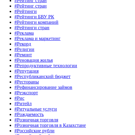
#Рейтинг стран
#Рейтинг стран
#Рейтинги
#Рейтинги БВУ РК
#Рейтинги компаний
#Рейтинги стран
#Реклама
#Реклама и маркетинг
#Рекорд
#Религии
#Ремонт
#Реновация жилья
#Репродуктивные технологии
#Репутация
#Республиканский бюджет
#Рестораны
#Рефинансирование займов
#Реэкспорт
#Рис
#Ритейл
#Ритуальные услуги
#Рождаемость
#Розничная торговля
#Розничная торговля в Казахстане
#Российские рубли