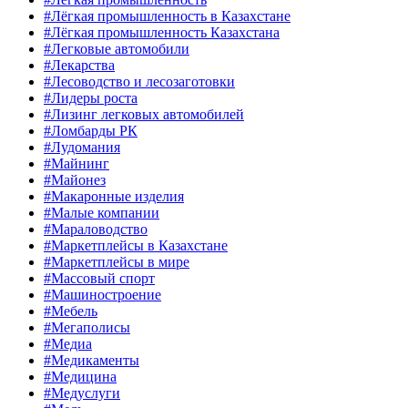
#Лёгкая промышленность в Казахстане
#Лёгкая промышленность Казахстана
#Легковые автомобили
#Лекарства
#Лесоводство и лесозаготовки
#Лидеры роста
#Лизинг легковых автомобилей
#Ломбарды РК
#Лудомания
#Майнинг
#Майонез
#Макаронные изделия
#Малые компании
#Мараловодство
#Маркетплейсы в Казахстане
#Маркетплейсы в мире
#Массовый спорт
#Машиностроение
#Мебель
#Мегаполисы
#Медиа
#Медикаменты
#Медицина
#Медуслуги