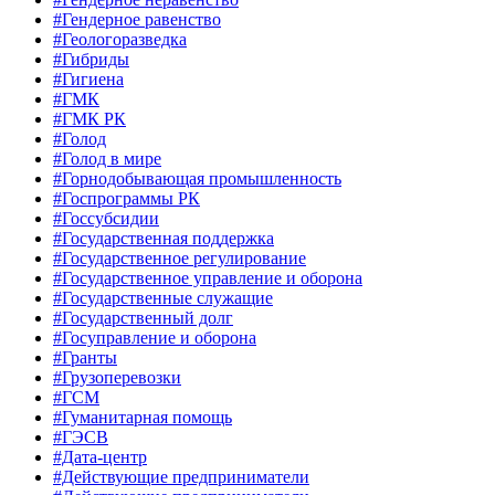
#Гендерное равенство
#Геологоразведка
#Гибриды
#Гигиена
#ГМК
#ГМК РК
#Голод
#Голод в мире
#Горнодобывающая промышленность
#Госпрограммы РК
#Госсубсидии
#Государственная поддержка
#Государственное регулирование
#Государственное управление и оборона
#Государственные служащие
#Государственный долг
#Госуправление и оборона
#Гранты
#Грузоперевозки
#ГСМ
#Гуманитарная помощь
#ГЭСВ
#Дата-центр
#Действующие предприниматели