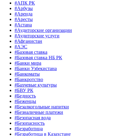
#АПК РК
#Арбузы
#Аренда
#Аресты
#Астана
#Аудиторские организации
#Аудиторские услуги
#Афганистан
#АЭС
#Базовая ставка
#Базовая ставка НБ РК
#Банки мира
#Банки Узбекистана
#Банкоматы
#Банкротство
#Бахчевые культуры
#БВУ РК
#Бедность
#Беженцы
#Безалкогольные напитки
#Безналичные платежи
#Безопасная вода
#Безопасность
#Безработица
#Безработица в Казахстане