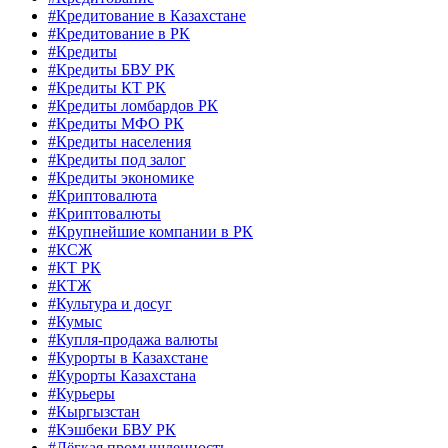
#Кредитование в Казахстане
#Кредитование в РК
#Кредиты
#Кредиты БВУ РК
#Кредиты КТ РК
#Кредиты ломбардов РК
#Кредиты МФО РК
#Кредиты населения
#Кредиты под залог
#Кредиты экономике
#Криптовалюта
#Криптовалюты
#Крупнейшие компании в РК
#КСЖ
#КТ РК
#КТЖ
#Культура и досуг
#Кумыс
#Купля-продажа валюты
#Курорты в Казахстане
#Курорты Казахстана
#Курьеры
#Кыргызстан
#Кэшбеки БВУ РК
#Лёгкая промышленность