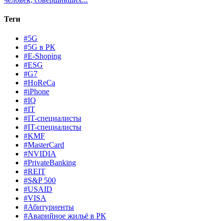
Теги
#5G
#5G в РК
#E-Shoping
#ESG
#G7
#HoReCa
#iPhone
#IQ
#IT
#IT-специалисты
#IT-специалисты
#KMF
#MasterCard
#NVIDIA
#PrivateBanking
#REIT
#S&P 500
#USAID
#VISA
#Абитуриенты
#Аварийное жильё в РК