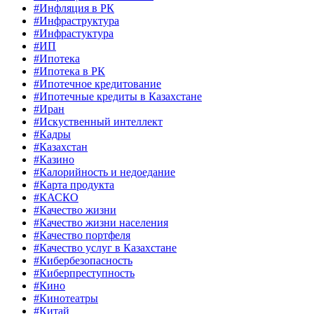
#Инфляция в РК
#Инфраструктура
#Инфрастуктура
#ИП
#Ипотека
#Ипотека в РК
#Ипотечное кредитование
#Ипотечные кредиты в Казахстане
#Иран
#Искуственный интеллект
#Кадры
#Казахстан
#Казино
#Калорийность и недоедание
#Карта продукта
#КАСКО
#Качество жизни
#Качество жизни населения
#Качество портфеля
#Качество услуг в Казахстане
#Кибербезопасность
#Киберпреступность
#Кино
#Кинотеатры
#Китай