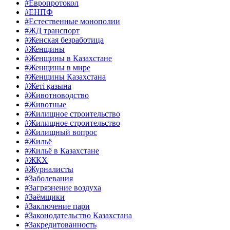
#Европротокол
#ЕНПФ
#Естественные монополии
#ЖД транспорт
#Женская безработица
#Женщины
#Женщины в Казахстане
#Женщины в мире
#Женщины Казахстана
#Жеті қазына
#Животноводство
#Животные
#Жилищное строительство
#Жилищное строительство
#Жилищный вопрос
#Жильё
#Жильё в Казахстане
#ЖКХ
#Журналисты
#Заболевания
#Загрязнение воздуха
#Заёмщики
#Заключение пари
#Законодательство Казахстана
#Закредитованность