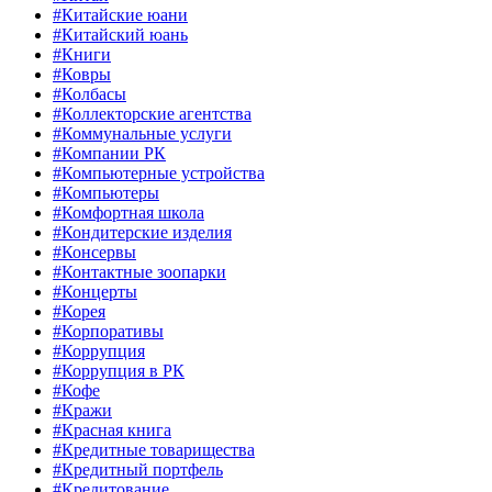
#Китайские юани
#Китайский юань
#Книги
#Ковры
#Колбасы
#Коллекторские агентства
#Коммунальные услуги
#Компании РК
#Компьютерные устройства
#Компьютеры
#Комфортная школа
#Кондитерские изделия
#Консервы
#Контактные зоопарки
#Концерты
#Корея
#Корпоративы
#Коррупция
#Коррупция в РК
#Кофе
#Кражи
#Красная книга
#Кредитные товарищества
#Кредитный портфель
#Кредитование