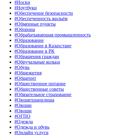
#Носки
#Ноутбуки
#Обеспечение безопасности
#Обеспеченность жильём
#Обменные пункты
#Оборона
#Обрабатывающая промышленность
#Образование
#Образование в Казахстане
#Образование в РК
#Обращения граждан
#Обручальные кольца
#Обувь
#Общежития
#Общепит
#Общественное питание
#Общественные советы
#Обязательное страхование
#Овощехранилища
#Овощи
#Овощи
#ОГПО
#Одежда
#Одежда и обувь
#Онлайн услуги