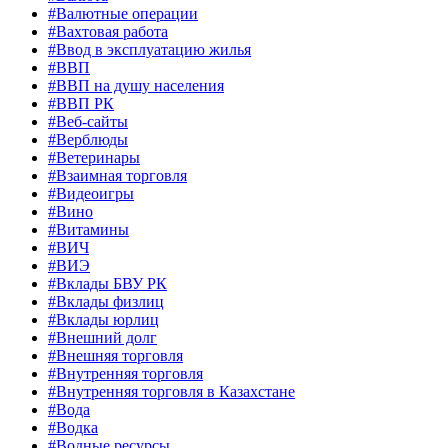
#Валютные операции
#Вахтовая работа
#Ввод в эксплуатацию жилья
#ВВП
#ВВП на душу населения
#ВВП РК
#Веб-сайты
#Верблюды
#Ветеринары
#Взаимная торговля
#Видеоигры
#Вино
#Витамины
#ВИЧ
#ВИЭ
#Вклады БВУ РК
#Вклады физлиц
#Вклады юрлиц
#Внешний долг
#Внешняя торговля
#Внутренняя торговля
#Внутренняя торговля в Казахстане
#Вода
#Водка
#Водные ресурсы