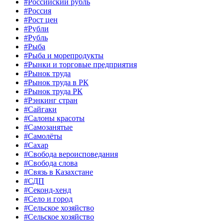
#Российский рубль
#Россия
#Рост цен
#Рубли
#Рубль
#Рыба
#Рыба и морепродукты
#Рынки и торговые предприятия
#Рынок труда
#Рынок труда в РК
#Рынок труда РК
#Рэнкинг стран
#Сайгаки
#Салоны красоты
#Самозанятые
#Самолёты
#Сахар
#Свобода вероисповедания
#Свобода слова
#Связь в Казахстане
#СДП
#Секонд-хенд
#Село и город
#Сельское хозяйство
#Сельское хозяйство