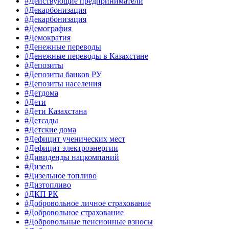
#Действующие предприниматели
#Декарбонизация
#Декарбонизация
#Демография
#Демократия
#Денежные переводы
#Денежные переводы в Казахстане
#Депозиты
#Депозиты банков РУ
#Депозиты населения
#Детдома
#Дети
#Дети Казахстана
#Детсады
#Детские дома
#Дефицит ученических мест
#Дефицит электроэнергии
#Дивиденды нацкомпаний
#Дизель
#Дизельное топливо
#Дизтопливо
#ДКП РК
#Добровольное личное страхование
#Добровольное страхование
#Добровольные пенсионные взносы