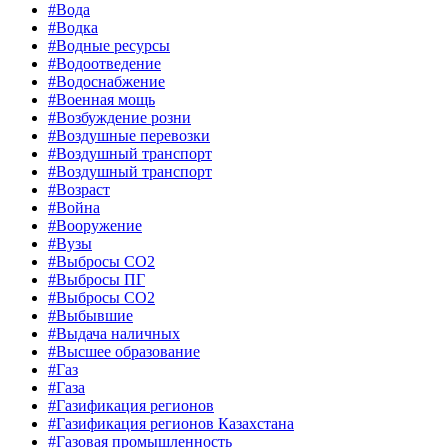
#Вода
#Водка
#Водные ресурсы
#Водоотведение
#Водоснабжение
#Военная мощь
#Возбуждение розни
#Воздушные перевозки
#Воздушный транспорт
#Воздушный транспорт
#Возраст
#Война
#Вооружение
#Вузы
#Выбросы CO2
#Выбросы ПГ
#Выбросы СО2
#Выбывшие
#Выдача наличных
#Высшее образование
#Газ
#Газа
#Газификация регионов
#Газификация регионов Казахстана
#Газовая промышленность