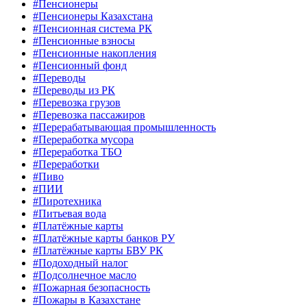
#Пенсионеры
#Пенсионеры Казахстана
#Пенсионная система РК
#Пенсионные взносы
#Пенсионные накопления
#Пенсионный фонд
#Переводы
#Переводы из РК
#Перевозка грузов
#Перевозка пассажиров
#Перерабатывающая промышленность
#Переработка мусора
#Переработка ТБО
#Переработки
#Пиво
#ПИИ
#Пиротехника
#Питьевая вода
#Платёжные карты
#Платёжные карты банков РУ
#Платёжные карты БВУ РК
#Подоходный налог
#Подсолнечное масло
#Пожарная безопасность
#Пожары в Казахстане