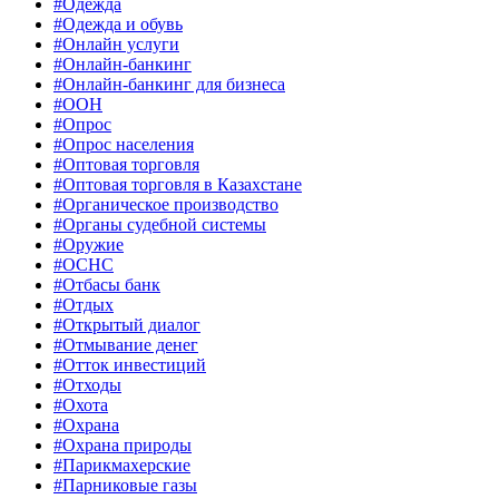
#Одежда
#Одежда и обувь
#Онлайн услуги
#Онлайн-банкинг
#Онлайн-банкинг для бизнеса
#ООН
#Опрос
#Опрос населения
#Оптовая торговля
#Оптовая торговля в Казахстане
#Органическое производство
#Органы судебной системы
#Оружие
#ОСНС
#Отбасы банк
#Отдых
#Открытый диалог
#Отмывание денег
#Отток инвестиций
#Отходы
#Охота
#Охрана
#Охрана природы
#Парикмахерские
#Парниковые газы