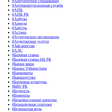
#Аннуитетное страхование
#Антикоррупционная служба
#АПК
#АПК РК
#Арбузы
#Аренда
#Аресты
#Астана
#Аудиторские организации
#Аудиторские услуги
#Афганистан
#АЭС
#Базовая ставка
#Базовая ставка НБ РК
#Банки мира
#Банки Узбекистана
#Банкоматы
#Банкротство
#Бахчевые культуры
#БВУ РК
#Бедность
#Беженцы
#Безалкогольные напитки
#Безналичные платежи
#Безопасная вода