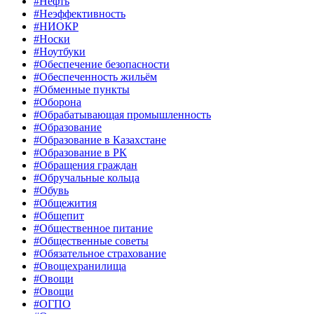
#Нефть
#Неэффективность
#НИОКР
#Носки
#Ноутбуки
#Обеспечение безопасности
#Обеспеченность жильём
#Обменные пункты
#Оборона
#Обрабатывающая промышленность
#Образование
#Образование в Казахстане
#Образование в РК
#Обращения граждан
#Обручальные кольца
#Обувь
#Общежития
#Общепит
#Общественное питание
#Общественные советы
#Обязательное страхование
#Овощехранилища
#Овощи
#Овощи
#ОГПО