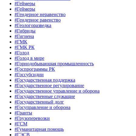
#Геймеры
#Геймеры
#Гендерное неравенство
#Гендерное равенство
#Геологоразведка
#Гибриды
#Гигиена
#ГМК
#ГМК РК
#Голод
#Голод в мире
#Горнодобывающая промышленность
#Госпрограммы РК
#Госсубсидии
#Государственная поддержка
#Государственное регулирование
#Государственное управление и оборона
#Государственные служащие
#Государственный долг
#Госуправление и оборона
#Гранты
#Грузоперевозки
#ГСМ
#Гуманитарная помощь
#ГЭСВ