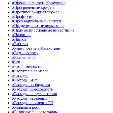
#Промышленность Казахстана
#Просроченные кредиты
#Противопожарная служба
#Профессии
#Прохладительные напитки
#Пруденциальные нормативы
#Прямые иностранные инвестиции
#Пшеница
#Пытки
#Рабство
#Равноправие в Казахстане
#Радиочастоты
#Развлечения
#Рак
#Растениеводство
#Растительное масло
#Расходы
#Расходы БВУ
#Расходы госбюджета
#Расходы домохозяйств
#Расходы на путешествия
#Расходы населения
#Расходы населения РК
#Реальный рост
#Редкоземельные металлы