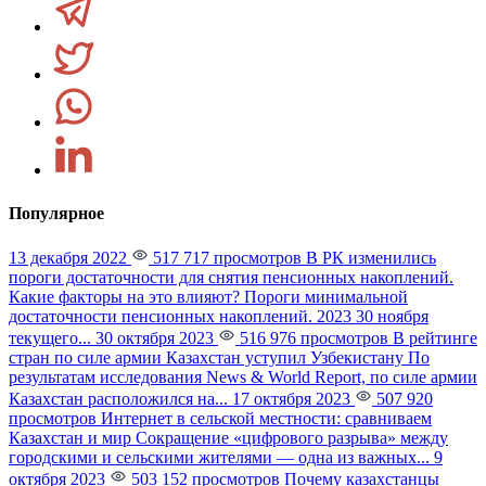
Популярное
13 декабря 2022
517 717 просмотров
В РК изменились
пороги достаточности для снятия пенсионных накоплений.
Какие факторы на это влияют?
Пороги минимальной
достаточности пенсионных накоплений. 2023 30 ноября
текущего...
30 октября 2023
516 976 просмотров
В рейтинге
стран по силе армии Казахстан уступил Узбекистану
По
результатам исследования News & World Report, по силе армии
Казахстан расположился на...
17 октября 2023
507 920
просмотров
Интернет в сельской местности: сравниваем
Казахстан и мир
Сокращение «цифрового разрыва» между
городскими и сельскими жителями — одна из важных...
9
октября 2023
503 152 просмотров
Почему казахстанцы