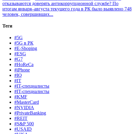
отказываются доверять антикоррупционной службе?
По
итогам января–августа текущего года в РК было выявлено 748
человек, совершивших...
Теги
#5G
#5G в РК
#E-Shoping
#ESG
#G7
#HoReCa
#iPhone
#IQ
#IT
#IT-специалисты
#IT-специалисты
#KMF
#MasterCard
#NVIDIA
#PrivateBanking
#REIT
#S&P 500
#USAID