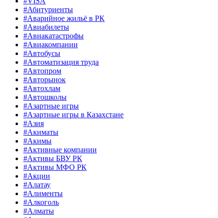
#VISA
#Абитуриенты
#Аварийное жильё в РК
#Авиабилеты
#Авиакатастрофы
#Авиакомпании
#Автобусы
#Автоматизация труда
#Автопром
#Авторынок
#Автохлам
#Автошколы
#Азартные игры
#Азартные игры в Казахстане
#Азия
#Акиматы
#Акимы
#Активные компании
#Активы БВУ РК
#Активы МФО РК
#Акции
#Алатау
#Алименты
#Алкоголь
#Алматы