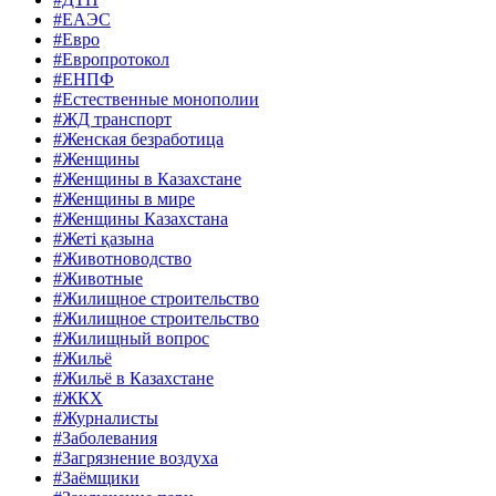
#ЕАЭС
#Евро
#Европротокол
#ЕНПФ
#Естественные монополии
#ЖД транспорт
#Женская безработица
#Женщины
#Женщины в Казахстане
#Женщины в мире
#Женщины Казахстана
#Жеті қазына
#Животноводство
#Животные
#Жилищное строительство
#Жилищное строительство
#Жилищный вопрос
#Жильё
#Жильё в Казахстане
#ЖКХ
#Журналисты
#Заболевания
#Загрязнение воздуха
#Заёмщики