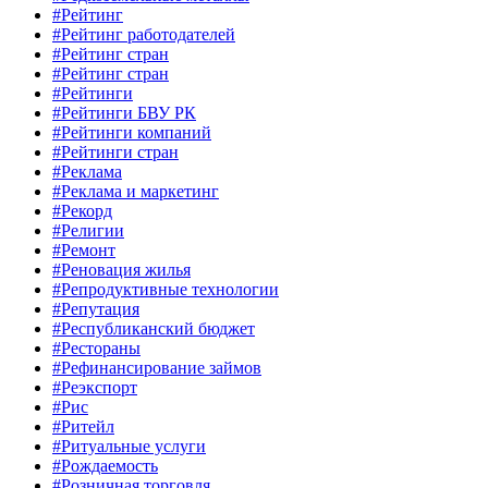
#Рейтинг
#Рейтинг работодателей
#Рейтинг стран
#Рейтинг стран
#Рейтинги
#Рейтинги БВУ РК
#Рейтинги компаний
#Рейтинги стран
#Реклама
#Реклама и маркетинг
#Рекорд
#Религии
#Ремонт
#Реновация жилья
#Репродуктивные технологии
#Репутация
#Республиканский бюджет
#Рестораны
#Рефинансирование займов
#Реэкспорт
#Рис
#Ритейл
#Ритуальные услуги
#Рождаемость
#Розничная торговля