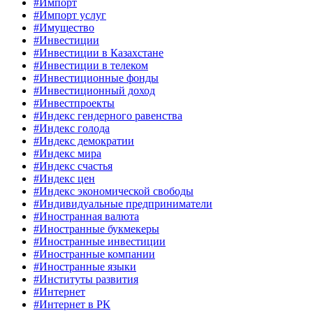
#Импорт
#Импорт услуг
#Имущество
#Инвестиции
#Инвестиции в Казахстане
#Инвестиции в телеком
#Инвестиционные фонды
#Инвестиционный доход
#Инвестпроекты
#Индекс гендерного равенства
#Индекс голода
#Индекс демократии
#Индекс мира
#Индекс счастья
#Индекс цен
#Индекс экономической свободы
#Индивидуальные предприниматели
#Иностранная валюта
#Иностранные букмекеры
#Иностранные инвестиции
#Иностранные компании
#Иностранные языки
#Институты развития
#Интернет
#Интернет в РК