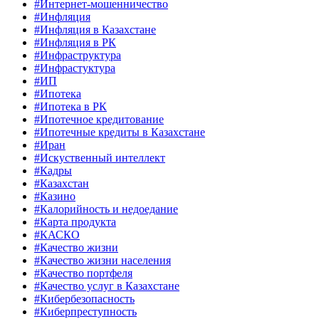
#Интернет-мошенничество
#Инфляция
#Инфляция в Казахстане
#Инфляция в РК
#Инфраструктура
#Инфрастуктура
#ИП
#Ипотека
#Ипотека в РК
#Ипотечное кредитование
#Ипотечные кредиты в Казахстане
#Иран
#Искуственный интеллект
#Кадры
#Казахстан
#Казино
#Калорийность и недоедание
#Карта продукта
#КАСКО
#Качество жизни
#Качество жизни населения
#Качество портфеля
#Качество услуг в Казахстане
#Кибербезопасность
#Киберпреступность