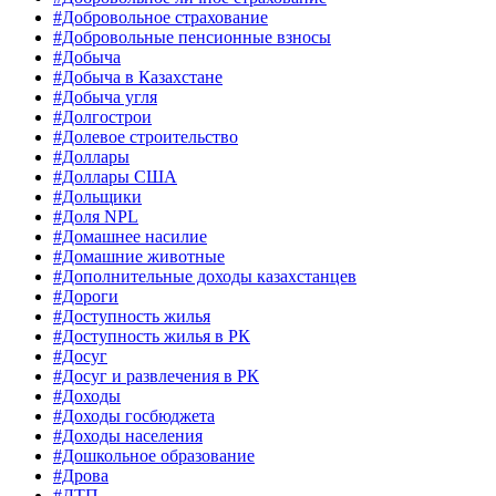
#Добровольное страхование
#Добровольные пенсионные взносы
#Добыча
#Добыча в Казахстане
#Добыча угля
#Долгострои
#Долевое строительство
#Доллары
#Доллары США
#Дольщики
#Доля NPL
#Домашнее насилие
#Домашние животные
#Дополнительные доходы казахстанцев
#Дороги
#Доступность жилья
#Доступность жилья в РК
#Досуг
#Досуг и развлечения в РК
#Доходы
#Доходы госбюджета
#Доходы населения
#Дошкольное образование
#Дрова
#ДТП