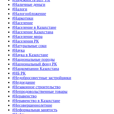
#Наличные деньги
#Налоги
#Налогообложение
#Наркотики
#Население
#Население в Казахстане
#Население Казахстана
#Население мира
#Населения РК
#Натуральные соки
#Наука
#Наука в Казахстане
#Национальные породы
#Национальный фонд РК
#Нацкомпании Казахстана
#НБ РК
#Недобросовестные застройщики
#Недоедание
#Незаконное строительство
#Непродовольственные товары
#Неравенство
#Неравенство в Казахстане
#Несовершеннолетние
#Неформальная занятость