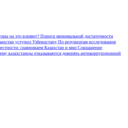
торы на это влияют?
Пороги минимальной достаточности
азахстан уступил Узбекистану
По результатам исследования
местности: сравниваем Казахстан и мир
Сокращение
ему казахстанцы отказываются доверять антикоррупционной