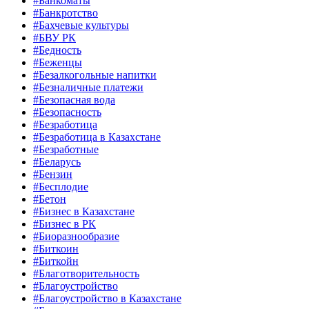
#Банкоматы
#Банкротство
#Бахчевые культуры
#БВУ РК
#Бедность
#Беженцы
#Безалкогольные напитки
#Безналичные платежи
#Безопасная вода
#Безопасность
#Безработица
#Безработица в Казахстане
#Безработные
#Беларусь
#Бензин
#Бесплодие
#Бетон
#Бизнес в Казахстане
#Бизнес в РК
#Биоразнообразие
#Биткоин
#Биткойн
#Благотворительность
#Благоустройство
#Благоустройство в Казахстане