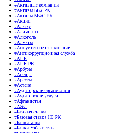
#Активные компании
#Активы БВУ РК
#Активы МФО РК
#Акции
#Алатау
#Алименты
#Алкоголь
#Алматы
#Аннуитетное страхование
#Антикоррупционная служба
#АПК
#АПК РК
#Арбузы
#Аренда
#Аресты
#Астана
#Аудиторские организации
#Аудиторские услуги
#Афганистан
#АЭС
#Базовая ставка
#Базовая ставка НБ РК
#Банки мира
#Банки Узбекистана