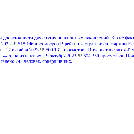
и достаточности для снятия пенсионных накоплений. Какие фак
 2023
518 146 просмотров
В рейтинге стран по силе армии К
...
17 октября 2023
509 131 просмотров
Интернет в сельской 
 — одна из важных...
9 октября 2023
504 259 просмотров
Поч
явлено 748 человек, совершивших...