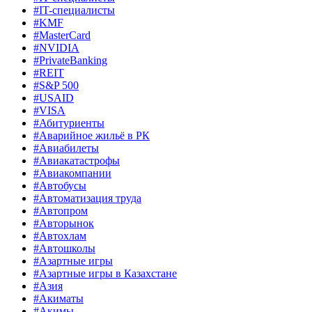
#IT-специалисты
#KMF
#MasterCard
#NVIDIA
#PrivateBanking
#REIT
#S&P 500
#USAID
#VISA
#Абитуриенты
#Аварийное жильё в РК
#Авиабилеты
#Авиакатастрофы
#Авиакомпании
#Автобусы
#Автоматизация труда
#Автопром
#Авторынок
#Автохлам
#Автошколы
#Азартные игры
#Азартные игры в Казахстане
#Азия
#Акиматы
#Акимы