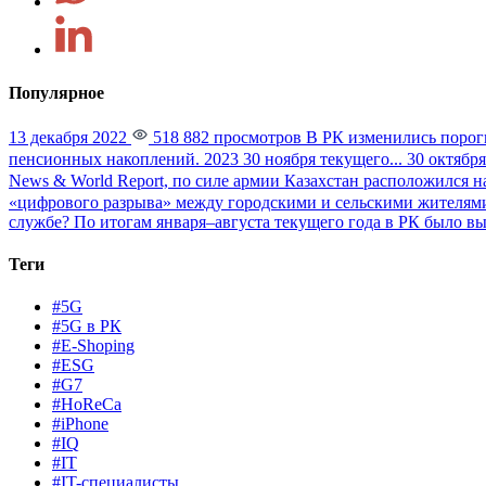
Популярное
13 декабря 2022
518 882 просмотров
В РК изменились порог
пенсионных накоплений. 2023 30 ноября текущего...
30 октября
News & World Report, по силе армии Казахстан расположился на
«цифрового разрыва» между городскими и сельскими жителями
службе?
По итогам января–августа текущего года в РК было вы
Теги
#5G
#5G в РК
#E-Shoping
#ESG
#G7
#HoReCa
#iPhone
#IQ
#IT
#IT-специалисты