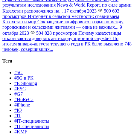
результатам исследования News & World Report, по силе армии
Казахстан расположился на...
17 октября 2023
509 693
просмотров
Интернет в сельской местности: сравниваем
Казахстан и мир
Сокращение «цифрового разрыва» между
городскими и сельскими жителями — одна из важных...
9
октября 2023
504 828 просмотров
Почему казахстанцы
отказываются доверять антикоррупционной службе?
По
итогам января–августа текущего года в РК было выявлено 748
человек, совершивших...
Теги
#5G
#5G в РК
#E-Shoping
#ESG
#G7
#HoReCa
#iPhone
#IQ
#IT
#IT-специалисты
#IT-специалисты
#KMF