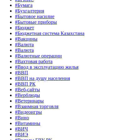
#Бумага
#Бухгалтерия
#Бытовое насилие
#Бытовые приборы
#Бюджет
#Бюджетная система Казахстана
#Вакцины
#Валюта
#Валюта
#Валютные операции
#Вахтовая работа
#Ввод в эксплуатацию жилья
#ВВП
#ВВП на душу населения
#ВВП РК
#Веб-сайты
#Верблюды
#Ветеринары
#Взаимная торговля
#Видеоигры
#Вино
#Витамины
#ВИЧ
#ВИЭ