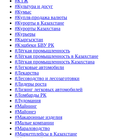
#КТЖ
#Культура и досуг
#Кумыс
#Купля-продажа валюты
#Курорты в Казахстане
#Курорты Казахстана
#Курьеры
#Кыргызстан
#Кэшбеки БВУ РК
#Лёгкая промышленность
#Лёгкая промышленность в Казахстане
#Лёгкая промышленность Казахстана
#Легковые автомобили
#Лекарства
#Лесоводство и лесозаготовки
#Лидеры роста
#Лизинг легковых автомобилей
#Ломбарды РК
#Лудомания
#Майнинг
#Майонез
#Макаронные изделия
#Малые компании
#Мараловодство
#Маркетплейсы в Казахстане