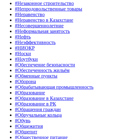
#Незаконное строительство
#Непродовольственные товары
#Неравенство
#Неравенство в Казахстане
#Несовершеннолетние
#Неформальная занятость
#Нефть
#Неэффективность
#НИОКР
#Носки
#Ноутбуки
#Обеспечение безопасности
#Обеспеченность жильём
#Обменные пункты
#Оборона
#Обрабатывающая промышленность
#Образование
#Образование в Казахстане
#Образование в РК
#Обращения граждан
#Обручальные кольца
#Обувь
#Общежития
#Общепит
#Общественное питание