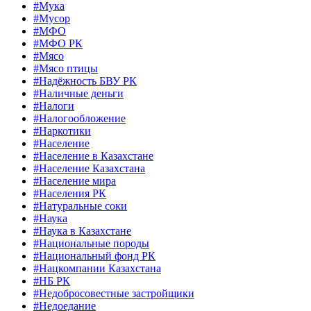
#Мука
#Мусор
#МФО
#МФО РК
#Мясо
#Мясо птицы
#Надёжность БВУ РК
#Наличные деньги
#Налоги
#Налогообложение
#Наркотики
#Население
#Население в Казахстане
#Население Казахстана
#Население мира
#Населения РК
#Натуральные соки
#Наука
#Наука в Казахстане
#Национальные породы
#Национальный фонд РК
#Нацкомпании Казахстана
#НБ РК
#Недобросовестные застройщики
#Недоедание