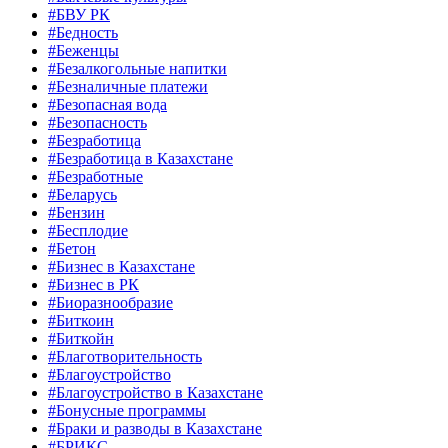
#БВУ РК
#Бедность
#Беженцы
#Безалкогольные напитки
#Безналичные платежи
#Безопасная вода
#Безопасность
#Безработица
#Безработица в Казахстане
#Безработные
#Беларусь
#Бензин
#Бесплодие
#Бетон
#Бизнес в Казахстане
#Бизнес в РК
#Биоразнообразие
#Биткоин
#Биткойн
#Благотворительность
#Благоустройство
#Благоустройство в Казахстане
#Бонусные программы
#Браки и разводы в Казахстане
#БРИКС