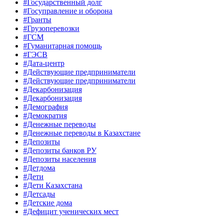
#Государственный долг
#Госуправление и оборона
#Гранты
#Грузоперевозки
#ГСМ
#Гуманитарная помощь
#ГЭСВ
#Дата-центр
#Действующие предприниматели
#Действующие предприниматели
#Декарбонизация
#Декарбонизация
#Демография
#Демократия
#Денежные переводы
#Денежные переводы в Казахстане
#Депозиты
#Депозиты банков РУ
#Депозиты населения
#Детдома
#Дети
#Дети Казахстана
#Детсады
#Детские дома
#Дефицит ученических мест