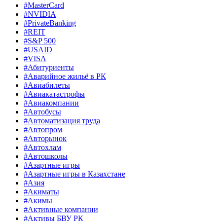
#MasterCard
#NVIDIA
#PrivateBanking
#REIT
#S&P 500
#USAID
#VISA
#Абитуриенты
#Аварийное жильё в РК
#Авиабилеты
#Авиакатастрофы
#Авиакомпании
#Автобусы
#Автоматизация труда
#Автопром
#Авторынок
#Автохлам
#Автошколы
#Азартные игры
#Азартные игры в Казахстане
#Азия
#Акиматы
#Акимы
#Активные компании
#Активы БВУ РК