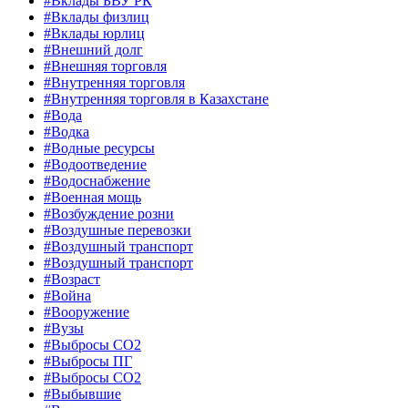
#Вклады БВУ РК
#Вклады физлиц
#Вклады юрлиц
#Внешний долг
#Внешняя торговля
#Внутренняя торговля
#Внутренняя торговля в Казахстане
#Вода
#Водка
#Водные ресурсы
#Водоотведение
#Водоснабжение
#Военная мощь
#Возбуждение розни
#Воздушные перевозки
#Воздушный транспорт
#Воздушный транспорт
#Возраст
#Война
#Вооружение
#Вузы
#Выбросы CO2
#Выбросы ПГ
#Выбросы СО2
#Выбывшие