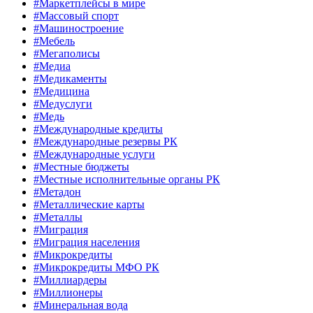
#Маркетплейсы в мире
#Массовый спорт
#Машиностроение
#Мебель
#Мегаполисы
#Медиа
#Медикаменты
#Медицина
#Медуслуги
#Медь
#Международные кредиты
#Международные резервы РК
#Международные услуги
#Местные бюджеты
#Местные исполнительные органы РК
#Метадон
#Металлические карты
#Металлы
#Миграция
#Миграция населения
#Микрокредиты
#Микрокредиты МФО РК
#Миллиардеры
#Миллионеры
#Минеральная вода