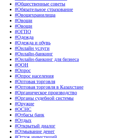
#Общественные советы
#Обязательное страхование
#Овощехранилища
#Овощи
#Овощи
#ОГПО
#Одежда
#Одежда и обувь
#Онлайн услуги
#Онлайн-банкинг
#Онлайн-банкинг для бизнеса
#ООН
#Опрос
#Опрос населения
#Оптовая торговля
#Оптовая торговля в Казахстане
#Органическое производство
#Органы судебной системы
#Оружие
#ОСНС
#Отбасы банк
#Отдых
#Открытый диалог
#Отмывание денег
#Отток инвестиций