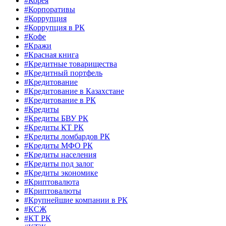
#Корея
#Корпоративы
#Коррупция
#Коррупция в РК
#Кофе
#Кражи
#Красная книга
#Кредитные товарищества
#Кредитный портфель
#Кредитование
#Кредитование в Казахстане
#Кредитование в РК
#Кредиты
#Кредиты БВУ РК
#Кредиты КТ РК
#Кредиты ломбардов РК
#Кредиты МФО РК
#Кредиты населения
#Кредиты под залог
#Кредиты экономике
#Криптовалюта
#Криптовалюты
#Крупнейшие компании в РК
#КСЖ
#КТ РК