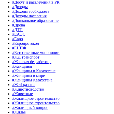
#Досуг и развлечения в РК
#Доходы
#Доходы госбюджета
#Доходы населения
#Дошкольное образование
#Дрова
#ДТП
#ЕАЭС
#Евро
#Европротокол
#ЕНПФ
#Естественные монополии
#ЖД транспорт
#Женская безработица
#Женщины
#Женщины в Казахстане
#Женщины в мире
#Женщины Казахстана
#Жеті қазына
#Животноводство
#Животные
#Жилищное строительство
#Жилищное строительство
#Жилищный вопрос
#Жильё