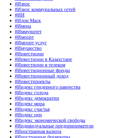
#Износ
#Износ коммунальных сетей
#ИИ
#Илон Маск
#Имена
#Иммунитет
#Импорт
#Импорт услуг
#Имущество
#Инвестиции
#Инвестиции в Казахстане
#Инвестиции в телеком
#Инвестиционные фонды
#Инвестиционный доход
#Инвестпроекты
#Индекс гендерного равенства
#Индекс голода
#Индекс демократии
#Индекс мира
#Индекс счастья
#Индекс цен
#Индекс экономической свободы
#Индивидуальные предприниматели
#Иностранная валюта
#Иностранные букмекеры