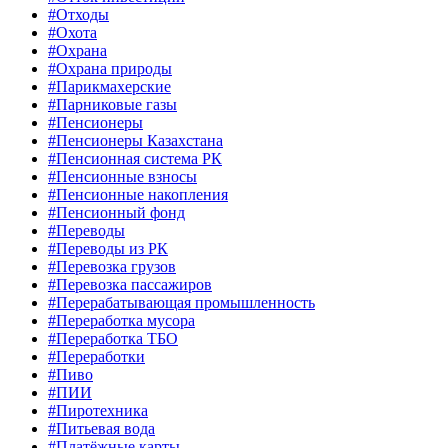
#Отходы
#Охота
#Охрана
#Охрана природы
#Парикмахерские
#Парниковые газы
#Пенсионеры
#Пенсионеры Казахстана
#Пенсионная система РК
#Пенсионные взносы
#Пенсионные накопления
#Пенсионный фонд
#Переводы
#Переводы из РК
#Перевозка грузов
#Перевозка пассажиров
#Перерабатывающая промышленность
#Переработка мусора
#Переработка ТБО
#Переработки
#Пиво
#ПИИ
#Пиротехника
#Питьевая вода
#Платёжные карты