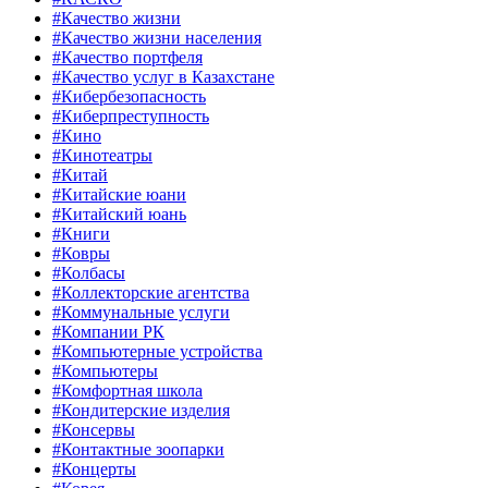
#Качество жизни
#Качество жизни населения
#Качество портфеля
#Качество услуг в Казахстане
#Кибербезопасность
#Киберпреступность
#Кино
#Кинотеатры
#Китай
#Китайские юани
#Китайский юань
#Книги
#Ковры
#Колбасы
#Коллекторские агентства
#Коммунальные услуги
#Компании РК
#Компьютерные устройства
#Компьютеры
#Комфортная школа
#Кондитерские изделия
#Консервы
#Контактные зоопарки
#Концерты