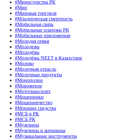
#Министерства РК
#Мир
#Мировая торговля
#Младенческая смертность
#Мобильная связь
#Мобильные платежи РК
#Мобильные приложения
#Молодая семья
#Молодежь
#Молодёжь
#Молодёжь NEET в Казахстане
#Молоко
#Молочная отрасль
#Молочные продукты
#Монополии
#Мороженое
#Мототранспорт
#Мошенники
#Мошенничество
#Моющие средства
#МСБ в РК
#МСБ РК
#Мужчины
#Мужчины и женщины
#Музыкальные инструменты