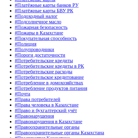
#Платёжные карты банков РУ
#Платёжные карты БВУ РК
#Подоходный налог
#Подсолнечное масло
#Пожарная безопасность
#Пожары в Казахстане
#Покупательная способность
#Полиция
#Полупроводники
#Пороги достаточности
#Потребительские кредиты
#Потребительские кредиты в РК
#Потребительские расходы
#Потребительское кредитование
#Потребление в домохозяйствах
#Потребление продуктов питания
#Почта
#Права потребителей
#Права человека в Казахстане
#Право и бухгалтерский учёт
#Правонарушения
#Правонарушения в Казахстане
#Правоохранительные органы
#Правоохранительные органы Казахстана