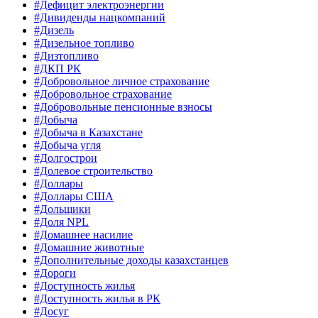
#Дефицит электроэнергии
#Дивиденды нацкомпаний
#Дизель
#Дизельное топливо
#Дизтопливо
#ДКП РК
#Добровольное личное страхование
#Добровольное страхование
#Добровольные пенсионные взносы
#Добыча
#Добыча в Казахстане
#Добыча угля
#Долгострои
#Долевое строительство
#Доллары
#Доллары США
#Дольщики
#Доля NPL
#Домашнее насилие
#Домашние животные
#Дополнительные доходы казахстанцев
#Дороги
#Доступность жилья
#Доступность жилья в РК
#Досуг