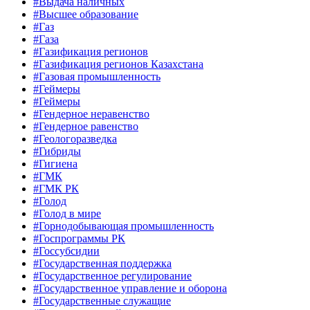
#Выдача наличных
#Высшее образование
#Газ
#Газа
#Газификация регионов
#Газификация регионов Казахстана
#Газовая промышленность
#Геймеры
#Геймеры
#Гендерное неравенство
#Гендерное равенство
#Геологоразведка
#Гибриды
#Гигиена
#ГМК
#ГМК РК
#Голод
#Голод в мире
#Горнодобывающая промышленность
#Госпрограммы РК
#Госсубсидии
#Государственная поддержка
#Государственное регулирование
#Государственное управление и оборона
#Государственные служащие