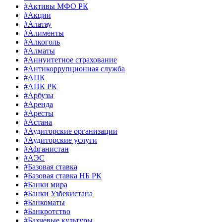
#Активы МФО РК
#Акции
#Алатау
#Алименты
#Алкоголь
#Алматы
#Аннуитетное страхование
#Антикоррупционная служба
#АПК
#АПК РК
#Арбузы
#Аренда
#Аресты
#Астана
#Аудиторские организации
#Аудиторские услуги
#Афганистан
#АЭС
#Базовая ставка
#Базовая ставка НБ РК
#Банки мира
#Банки Узбекистана
#Банкоматы
#Банкротство
#Бахчевые культуры