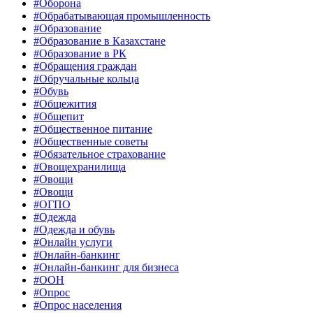
#Оборона
#Обрабатывающая промышленность
#Образование
#Образование в Казахстане
#Образование в РК
#Обращения граждан
#Обручальные кольца
#Обувь
#Общежития
#Общепит
#Общественное питание
#Общественные советы
#Обязательное страхование
#Овощехранилища
#Овощи
#Овощи
#ОГПО
#Одежда
#Одежда и обувь
#Онлайн услуги
#Онлайн-банкинг
#Онлайн-банкинг для бизнеса
#ООН
#Опрос
#Опрос населения