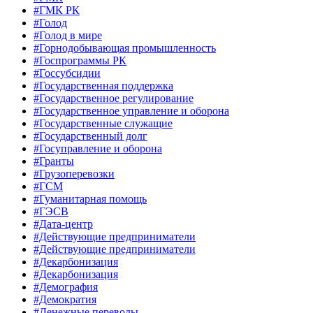
#ГМК РК
#Голод
#Голод в мире
#Горнодобывающая промышленность
#Госпрограммы РК
#Госсубсидии
#Государственная поддержка
#Государственное регулирование
#Государственное управление и оборона
#Государственные служащие
#Государственный долг
#Госуправление и оборона
#Гранты
#Грузоперевозки
#ГСМ
#Гуманитарная помощь
#ГЭСВ
#Дата-центр
#Действующие предприниматели
#Действующие предприниматели
#Декарбонизация
#Декарбонизация
#Демография
#Демократия
#Денежные переводы