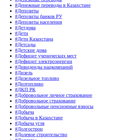
#Денежные переводы в Казахстане
#Депозиты
#Депозиты банков РУ
#Депозиты населения
#Детдома
#Дети
#Дети Казахстана
#Детсады
#Детские дома
#Дефицит ученических мест
#Дефицит электроэнергии
#Дивиденды нацкомпаний
#Дизель
#Дизельное топливо
#Дизтопливо
#ДКП РК
#Добровольное личное страхование
#Добровольное страхование
#Добровольные пенсионные взносы
#Добыча
#Добыча в Казахстане
#Добыча угля
#Долгострои
#Долевое строительство