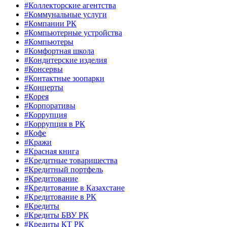
#Коллекторские агентства
#Коммунальные услуги
#Компании РК
#Компьютерные устройства
#Компьютеры
#Комфортная школа
#Кондитерские изделия
#Консервы
#Контактные зоопарки
#Концерты
#Корея
#Корпоративы
#Коррупция
#Коррупция в РК
#Кофе
#Кражи
#Красная книга
#Кредитные товарищества
#Кредитный портфель
#Кредитование
#Кредитование в Казахстане
#Кредитование в РК
#Кредиты
#Кредиты БВУ РК
#Кредиты КТ РК