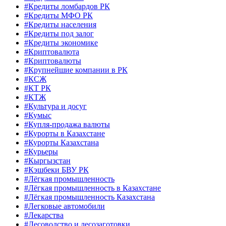
#Кредиты ломбардов РК
#Кредиты МФО РК
#Кредиты населения
#Кредиты под залог
#Кредиты экономике
#Криптовалюта
#Криптовалюты
#Крупнейшие компании в РК
#КСЖ
#КТ РК
#КТЖ
#Культура и досуг
#Кумыс
#Купля-продажа валюты
#Курорты в Казахстане
#Курорты Казахстана
#Курьеры
#Кыргызстан
#Кэшбеки БВУ РК
#Лёгкая промышленность
#Лёгкая промышленность в Казахстане
#Лёгкая промышленность Казахстана
#Легковые автомобили
#Лекарства
#Лесоводство и лесозаготовки