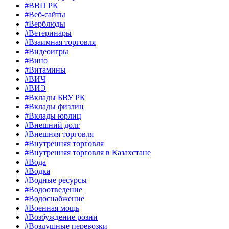
#ВВП РК
#Веб-сайты
#Верблюды
#Ветеринары
#Взаимная торговля
#Видеоигры
#Вино
#Витамины
#ВИЧ
#ВИЭ
#Вклады БВУ РК
#Вклады физлиц
#Вклады юрлиц
#Внешний долг
#Внешняя торговля
#Внутренняя торговля
#Внутренняя торговля в Казахстане
#Вода
#Водка
#Водные ресурсы
#Водоотведение
#Водоснабжение
#Военная мощь
#Возбуждение розни
#Воздушные перевозки