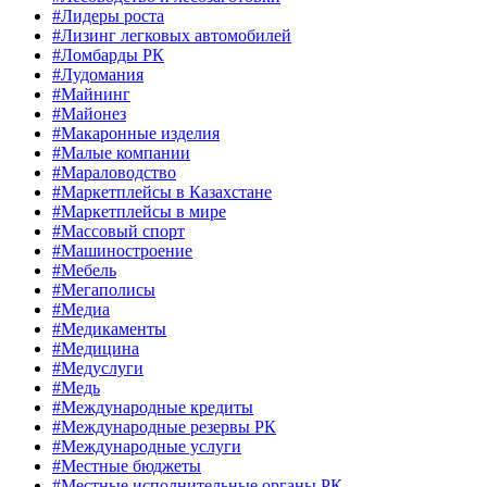
#Лидеры роста
#Лизинг легковых автомобилей
#Ломбарды РК
#Лудомания
#Майнинг
#Майонез
#Макаронные изделия
#Малые компании
#Мараловодство
#Маркетплейсы в Казахстане
#Маркетплейсы в мире
#Массовый спорт
#Машиностроение
#Мебель
#Мегаполисы
#Медиа
#Медикаменты
#Медицина
#Медуслуги
#Медь
#Международные кредиты
#Международные резервы РК
#Международные услуги
#Местные бюджеты
#Местные исполнительные органы РК