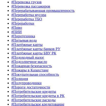
#Перевозка грузов
#Перевозка пассажиров
#Перерабатывающая промышленность
#Переработка мусора
#Переработка ТБО
#Переработки
#Пиво
#ПИИ
#Пиротехника
#Питьевая вода
#Платёжные карты
#Платёжные карты банков РУ
#Платёжные карты БВУ РК
#Подоходный налог
#Подсолнечное масло
#Пожарная безопасность
#Пожары в Казахстане
#Покупательная способность
#Полиция
#Полупроводники
#Пороги достаточности
#Потребительские кредиты
#Потребительские кредиты в РК
#Потребительские расходы
#Потребительское кредитование