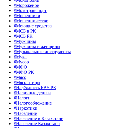
#Монополии
#Мороженое
#Мототранспорт
#Мошенники
#Мошенничество
#Моющие средства
#МСБ в РК
#МСБ РК
#Мужчины
#Мужчины и женщины
#Музыкальные инструменты
#Мука
#Мусор
#МФО
#МФО РК
#Мясо
#Мясо птицы
#Надёжность БВУ РК
#Наличные деньги
#Налоги
#Налогообложение
#Наркотики
#Население
#Население в Казахстане
#Население Казахстана