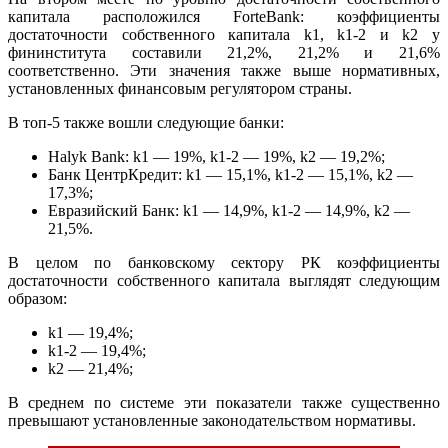
капитала расположился ForteBank: коэффициенты
достаточности собственного капитала k1, k1-2 и k2 у
фининститута составили 21,2%, 21,2% и 21,6%
соответственно. Эти значения также выше нормативных,
установленных финансовым регулятором страны.
В топ-5 также вошли следующие банки:
Halyk Bank: k1 — 19%, k1-2 — 19%, k2 — 19,2%;
Банк ЦентрКредит: k1 — 15,1%, k1-2 — 15,1%, k2 —
17,3%;
Евразийский Банк: k1 — 14,9%, k1-2 — 14,9%, k2 —
21,5%.
В целом по банковскому сектору РК коэффициенты
достаточности собственного капитала выглядят следующим
образом:
k1 — 19,4%;
k1-2 — 19,4%;
k2 — 21,4%;
В среднем по системе эти показатели также существенно
превышают установленные законодательством нормативы.