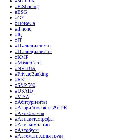
#5G в РК
#E-Shoping
#ESG
#G7
#HoReCa
#iPhone
#IQ
#IT
#IT-специалисты
#IT-специалисты
#KMF
#MasterCard
#NVIDIA
#PrivateBanking
#REIT
#S&P 500
#USAID
#VISA
#Абитуриенты
#Аварийное жильё в РК
#Авиабилеты
#Авиакатастрофы
#Авиакомпании
#Автобусы
#Автоматизация труда