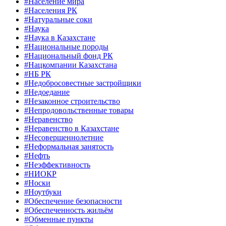
#Население мира
#Населения РК
#Натуральные соки
#Наука
#Наука в Казахстане
#Национальные породы
#Национальный фонд РК
#Нацкомпании Казахстана
#НБ РК
#Недобросовестные застройщики
#Недоедание
#Незаконное строительство
#Непродовольственные товары
#Неравенство
#Неравенство в Казахстане
#Несовершеннолетние
#Неформальная занятость
#Нефть
#Неэффективность
#НИОКР
#Носки
#Ноутбуки
#Обеспечение безопасности
#Обеспеченность жильём
#Обменные пункты