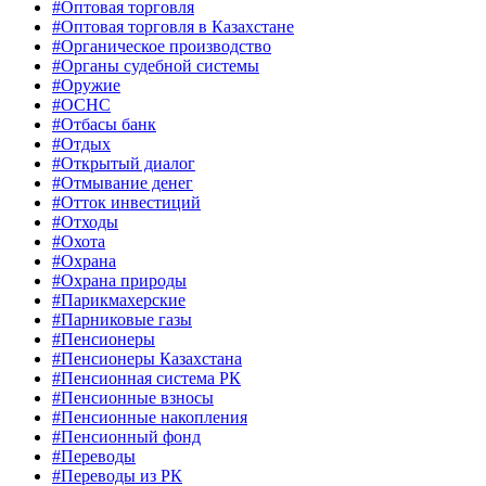
#Оптовая торговля
#Оптовая торговля в Казахстане
#Органическое производство
#Органы судебной системы
#Оружие
#ОСНС
#Отбасы банк
#Отдых
#Открытый диалог
#Отмывание денег
#Отток инвестиций
#Отходы
#Охота
#Охрана
#Охрана природы
#Парикмахерские
#Парниковые газы
#Пенсионеры
#Пенсионеры Казахстана
#Пенсионная система РК
#Пенсионные взносы
#Пенсионные накопления
#Пенсионный фонд
#Переводы
#Переводы из РК