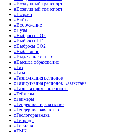
#Воздушный транспорт
#Воздушный транспорт
#Возраст
#Война
#Вооружение
#Вузы
#Выбросы CO2
#Выбросы ПГ
#Выбросы СО2
#Выбывшие
#Выдача наличных
#Высшее образование
#Газ
#Газа
#Газификация регионов
#Газификация регионов Казахстана
#Газовая промышленность
#Геймеры
#Геймеры
#Гендерное неравенство
#Гендерное равенство
#Геологоразведка
#Гибриды
#Гигиена
#ГМК