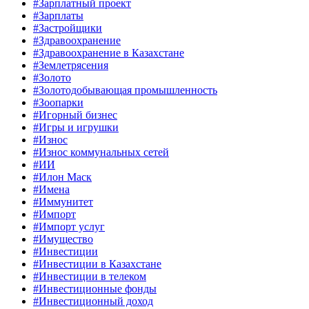
#Зарплатный проект
#Зарплаты
#Застройщики
#Здравоохранение
#Здравоохранение в Казахстане
#Землетрясения
#Золото
#Золотодобывающая промышленность
#Зоопарки
#Игорный бизнес
#Игры и игрушки
#Износ
#Износ коммунальных сетей
#ИИ
#Илон Маск
#Имена
#Иммунитет
#Импорт
#Импорт услуг
#Имущество
#Инвестиции
#Инвестиции в Казахстане
#Инвестиции в телеком
#Инвестиционные фонды
#Инвестиционный доход