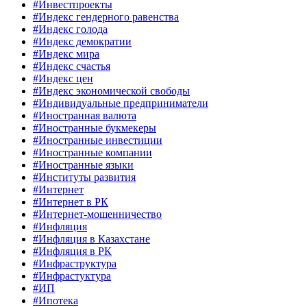
#Инвестпроекты
#Индекс гендерного равенства
#Индекс голода
#Индекс демократии
#Индекс мира
#Индекс счастья
#Индекс цен
#Индекс экономической свободы
#Индивидуальные предприниматели
#Иностранная валюта
#Иностранные букмекеры
#Иностранные инвестиции
#Иностранные компании
#Иностранные языки
#Институты развития
#Интернет
#Интернет в РК
#Интернет-мошенничество
#Инфляция
#Инфляция в Казахстане
#Инфляция в РК
#Инфраструктура
#Инфрастуктура
#ИП
#Ипотека