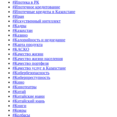
#Ипотека в РК
#Ипотечное кредитование
#Ипотечные кредиты в Казахстане
#Иран
#Искуственный интеллект
#Кадры
#Казахстан
#Казино
#Калорийность и недоедание
#Карта продукта
#КАСКО
#Качество жизни
#Качество жизни населения
#Качество портфеля
#Качество услуг в Казахстане
#Кибербезопасность
#Киберпреступность
#Кино
#Кинотеатры
#Китай
#Китайские юани
#Китайский юань
#Книги
#Ковры
#Колбасы