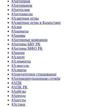
#Автопром
#Авторынок
#Автохлам
#Автошколы
#Азартные игры
#Азартные игры в Казахстане
#Азия
#Акиматы
#Акимы
#Активные компании
#Активы БВУ РК
#Активы МФО РК
#Акции
#Алатау
#Алименты
#Алкоголь
#Алматы
#Аннуитетное страхование
#Антикоррупционная служба
#АПК
#АПК РК
#Арбузы
#Аренда
#Аресты
#Астана