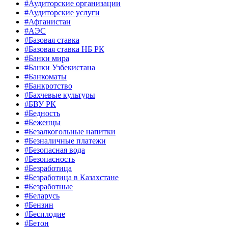
#Аудиторские организации
#Аудиторские услуги
#Афганистан
#АЭС
#Базовая ставка
#Базовая ставка НБ РК
#Банки мира
#Банки Узбекистана
#Банкоматы
#Банкротство
#Бахчевые культуры
#БВУ РК
#Бедность
#Беженцы
#Безалкогольные напитки
#Безналичные платежи
#Безопасная вода
#Безопасность
#Безработица
#Безработица в Казахстане
#Безработные
#Беларусь
#Бензин
#Бесплодие
#Бетон