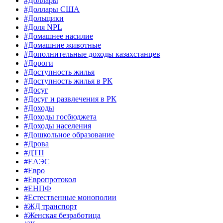
#Доллары
#Доллары США
#Дольщики
#Доля NPL
#Домашнее насилие
#Домашние животные
#Дополнительные доходы казахстанцев
#Дороги
#Доступность жилья
#Доступность жилья в РК
#Досуг
#Досуг и развлечения в РК
#Доходы
#Доходы госбюджета
#Доходы населения
#Дошкольное образование
#Дрова
#ДТП
#ЕАЭС
#Евро
#Европротокол
#ЕНПФ
#Естественные монополии
#ЖД транспорт
#Женская безработица