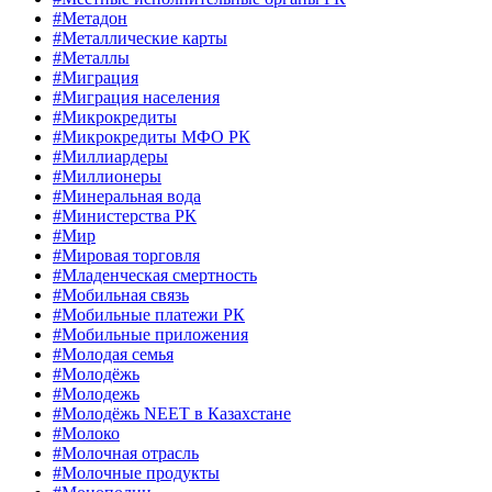
#Метадон
#Металлические карты
#Металлы
#Миграция
#Миграция населения
#Микрокредиты
#Микрокредиты МФО РК
#Миллиардеры
#Миллионеры
#Минеральная вода
#Министерства РК
#Мир
#Мировая торговля
#Младенческая смертность
#Мобильная связь
#Мобильные платежи РК
#Мобильные приложения
#Молодая семья
#Молодёжь
#Молодежь
#Молодёжь NEET в Казахстане
#Молоко
#Молочная отрасль
#Молочные продукты