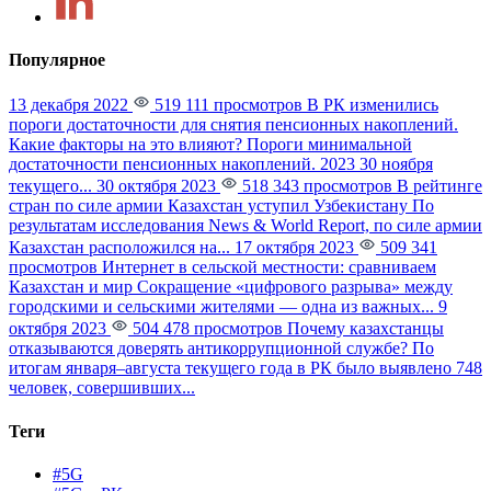
Популярное
13 декабря 2022
519 111 просмотров
В РК изменились
пороги достаточности для снятия пенсионных накоплений.
Какие факторы на это влияют?
Пороги минимальной
достаточности пенсионных накоплений. 2023 30 ноября
текущего...
30 октября 2023
518 343 просмотров
В рейтинге
стран по силе армии Казахстан уступил Узбекистану
По
результатам исследования News & World Report, по силе армии
Казахстан расположился на...
17 октября 2023
509 341
просмотров
Интернет в сельской местности: сравниваем
Казахстан и мир
Сокращение «цифрового разрыва» между
городскими и сельскими жителями — одна из важных...
9
октября 2023
504 478 просмотров
Почему казахстанцы
отказываются доверять антикоррупционной службе?
По
итогам января–августа текущего года в РК было выявлено 748
человек, совершивших...
Теги
#5G