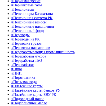
#Парикмахерские
#Парниковые газы
#Пенсионеры
#Пенсионеры Казахстана
#Пенсионная система РК
#Пенсионные взносы
#Пенсионные накопления
#Пенсионный фонд
#Переводы
#Переводы из РК
#Перевозка грузов
#Перевозка пассажиров
#Перерабатывающая промышленность
#Переработка мусора
#Переработка ТБО
#Переработки
#Пиво
#ПИИ
#Пиротехника
#Питьевая вода
#Платёжные карты
#Платёжные карты банков РУ
#Платёжные карты БВУ РК
#Подоходный налог
#Подсолнечное масло