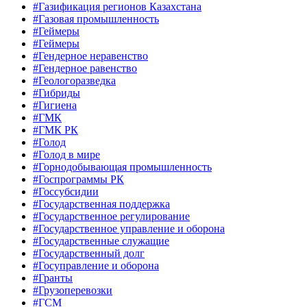
#Газификация регионов Казахстана
#Газовая промышленность
#Геймеры
#Геймеры
#Гендерное неравенство
#Гендерное равенство
#Геологоразведка
#Гибриды
#Гигиена
#ГМК
#ГМК РК
#Голод
#Голод в мире
#Горнодобывающая промышленность
#Госпрограммы РК
#Госсубсидии
#Государственная поддержка
#Государственное регулирование
#Государственное управление и оборона
#Государственные служащие
#Государственный долг
#Госуправление и оборона
#Гранты
#Грузоперевозки
#ГСМ