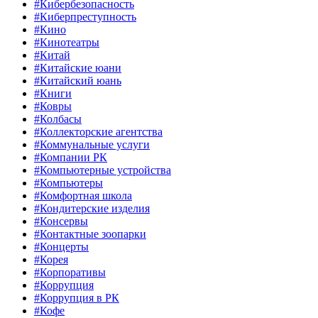
#Кибербезопасность
#Киберпреступность
#Кино
#Кинотеатры
#Китай
#Китайские юани
#Китайский юань
#Книги
#Ковры
#Колбасы
#Коллекторские агентства
#Коммунальные услуги
#Компании РК
#Компьютерные устройства
#Компьютеры
#Комфортная школа
#Кондитерские изделия
#Консервы
#Контактные зоопарки
#Концерты
#Корея
#Корпоративы
#Коррупция
#Коррупция в РК
#Кофе