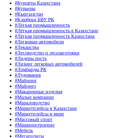
#Курорты Казахстана
#Курьеры
#Кыргызстан
#Кэшбеки БВУ РК
#Лёгкая промышленность
#Лёгкая промышленность в Казахстане
#Лёгкая промышленность Казахстана
#Легковые автомобили
#Лекарства
#Лесоводство и лесозаготовки
#Лидеры роста
#Лизинг легковых автомобилей
#Ломбарды РК
#Лудомания
#Майнинг
#Майонез
#Макаронные изделия
#Малые компании
#Мараловодство
#Маркетплейсы в Казахстане
#Маркетплейсы в мире
#Массовый спорт
#Машиностроение
#Мебель
#Мегаполисы