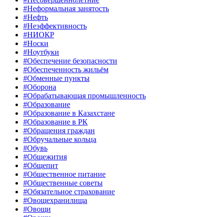
#Неформальная занятость
#Нефть
#Неэффективность
#НИОКР
#Носки
#Ноутбуки
#Обеспечение безопасности
#Обеспеченность жильём
#Обменные пункты
#Оборона
#Обрабатывающая промышленность
#Образование
#Образование в Казахстане
#Образование в РК
#Обращения граждан
#Обручальные кольца
#Обувь
#Общежития
#Общепит
#Общественное питание
#Общественные советы
#Обязательное страхование
#Овощехранилища
#Овощи