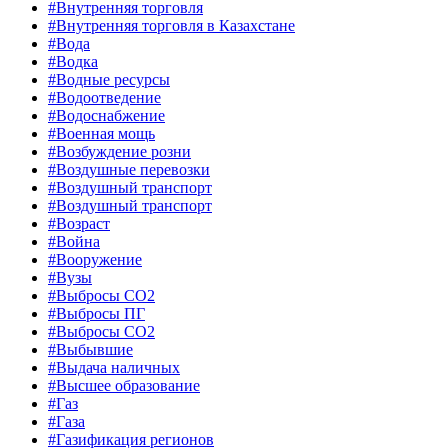
#Внутренняя торговля
#Внутренняя торговля в Казахстане
#Вода
#Водка
#Водные ресурсы
#Водоотведение
#Водоснабжение
#Военная мощь
#Возбуждение розни
#Воздушные перевозки
#Воздушный транспорт
#Воздушный транспорт
#Возраст
#Война
#Вооружение
#Вузы
#Выбросы CO2
#Выбросы ПГ
#Выбросы СО2
#Выбывшие
#Выдача наличных
#Высшее образование
#Газ
#Газа
#Газификация регионов