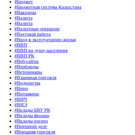
#Бюджет
#Бюджетная система Казахстана
#Вакцины
#Валюта
#Валюта
#Валютные операции
#Вахтовая работа
#Ввод в эксплуатацию жилья
#ВВП
#ВВП на душу населения
#ВВП РК
#Веб-сайты
#Верблюды
#Ветеринары
#Взаимная торговля
#Видеоигры
#Вино
#Витамины
#ВИЧ
#ВИЭ
#Вклады БВУ РК
#Вклады физлиц
#Вклады юрлиц
#Внешний долг
#Внешняя торговля