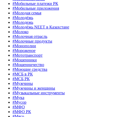
#Мобильные платежи РК
#Мобильные приложения
#Молодая семья
#Молодёжь
#Молодежь
#Молодёжь NEET в Казахстане
#Молоко
#Молочная отрасль
#Молочные продукты
#Монополии
#Мороженое
#Мототранспорт
#Мошенники
#Мошенничество
#Моющие средства
#МСБ в РК
#МСБ РК
#Мужчины
#Мужчины и женщины
#Музыкальные инструменты
#Мука
#Мусор
#МФО
#МФО РК
#Мясо