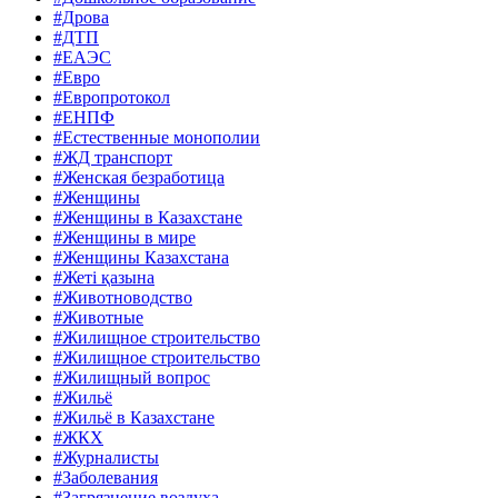
#Дрова
#ДТП
#ЕАЭС
#Евро
#Европротокол
#ЕНПФ
#Естественные монополии
#ЖД транспорт
#Женская безработица
#Женщины
#Женщины в Казахстане
#Женщины в мире
#Женщины Казахстана
#Жеті қазына
#Животноводство
#Животные
#Жилищное строительство
#Жилищное строительство
#Жилищный вопрос
#Жильё
#Жильё в Казахстане
#ЖКХ
#Журналисты
#Заболевания
#Загрязнение воздуха