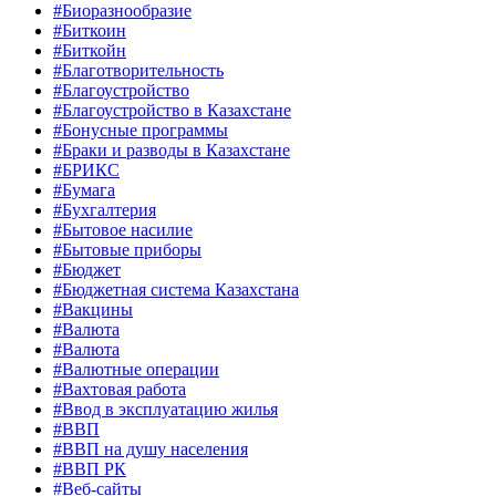
#Биоразнообразие
#Биткоин
#Биткойн
#Благотворительность
#Благоустройство
#Благоустройство в Казахстане
#Бонусные программы
#Браки и разводы в Казахстане
#БРИКС
#Бумага
#Бухгалтерия
#Бытовое насилие
#Бытовые приборы
#Бюджет
#Бюджетная система Казахстана
#Вакцины
#Валюта
#Валюта
#Валютные операции
#Вахтовая работа
#Ввод в эксплуатацию жилья
#ВВП
#ВВП на душу населения
#ВВП РК
#Веб-сайты