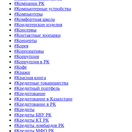
#Компании РК
#Компьютерные устройства
#Компьютеры
#Комфортная школа
#Кондитерские изделия
#Консервы
#Контактные зоопарки
#Концерты
#Корея
#Корпоративы
#Коррупция
#Коррупция в РК
#Кофе
#Кражи
#Красная книга
#Кредитные товарищества
#Кредитный портфель
#Кредитование
#Кредитование в Казахстане
#Кредитование в РК
#Кредиты
#Кредиты БВУ РК
#Кредиты КТ РК
#Кредиты ломбардов РК
#Кредиты МФО РК