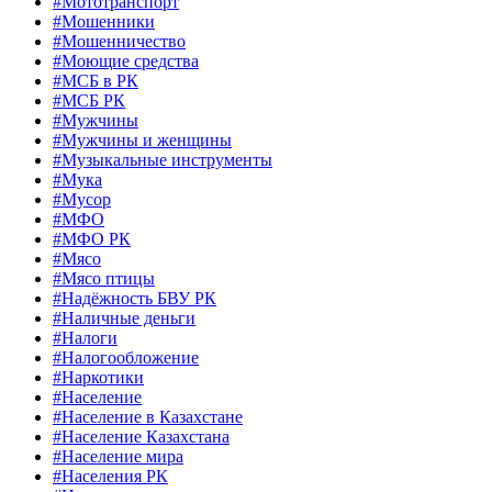
#Мототранспорт
#Мошенники
#Мошенничество
#Моющие средства
#МСБ в РК
#МСБ РК
#Мужчины
#Мужчины и женщины
#Музыкальные инструменты
#Мука
#Мусор
#МФО
#МФО РК
#Мясо
#Мясо птицы
#Надёжность БВУ РК
#Наличные деньги
#Налоги
#Налогообложение
#Наркотики
#Население
#Население в Казахстане
#Население Казахстана
#Население мира
#Населения РК