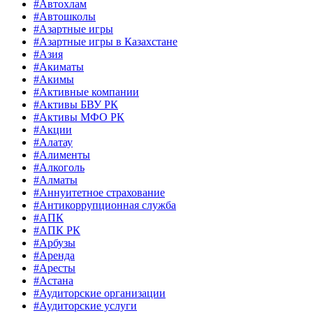
#Автохлам
#Автошколы
#Азартные игры
#Азартные игры в Казахстане
#Азия
#Акиматы
#Акимы
#Активные компании
#Активы БВУ РК
#Активы МФО РК
#Акции
#Алатау
#Алименты
#Алкоголь
#Алматы
#Аннуитетное страхование
#Антикоррупционная служба
#АПК
#АПК РК
#Арбузы
#Аренда
#Аресты
#Астана
#Аудиторские организации
#Аудиторские услуги