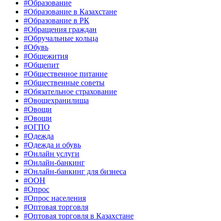
#Образование
#Образование в Казахстане
#Образование в РК
#Обращения граждан
#Обручальные кольца
#Обувь
#Общежития
#Общепит
#Общественное питание
#Общественные советы
#Обязательное страхование
#Овощехранилища
#Овощи
#Овощи
#ОГПО
#Одежда
#Одежда и обувь
#Онлайн услуги
#Онлайн-банкинг
#Онлайн-банкинг для бизнеса
#ООН
#Опрос
#Опрос населения
#Оптовая торговля
#Оптовая торговля в Казахстане