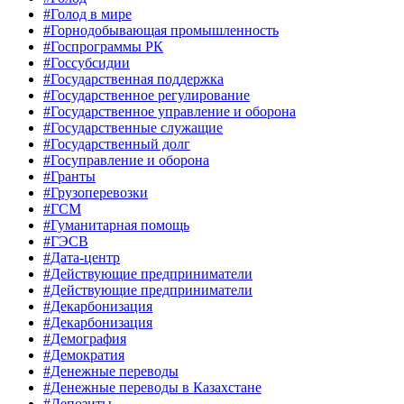
#Голод в мире
#Горнодобывающая промышленность
#Госпрограммы РК
#Госсубсидии
#Государственная поддержка
#Государственное регулирование
#Государственное управление и оборона
#Государственные служащие
#Государственный долг
#Госуправление и оборона
#Гранты
#Грузоперевозки
#ГСМ
#Гуманитарная помощь
#ГЭСВ
#Дата-центр
#Действующие предприниматели
#Действующие предприниматели
#Декарбонизация
#Декарбонизация
#Демография
#Демократия
#Денежные переводы
#Денежные переводы в Казахстане
#Депозиты