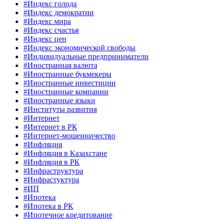
#Индекс голода
#Индекс демократии
#Индекс мира
#Индекс счастья
#Индекс цен
#Индекс экономической свободы
#Индивидуальные предприниматели
#Иностранная валюта
#Иностранные букмекеры
#Иностранные инвестиции
#Иностранные компании
#Иностранные языки
#Институты развития
#Интернет
#Интернет в РК
#Интернет-мошенничество
#Инфляция
#Инфляция в Казахстане
#Инфляция в РК
#Инфраструктура
#Инфрастуктура
#ИП
#Ипотека
#Ипотека в РК
#Ипотечное кредитование