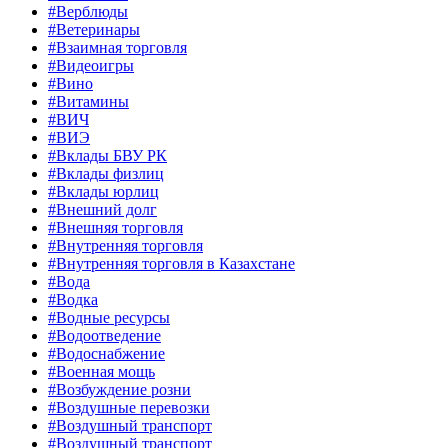
#Верблюды
#Ветеринары
#Взаимная торговля
#Видеоигры
#Вино
#Витамины
#ВИЧ
#ВИЭ
#Вклады БВУ РК
#Вклады физлиц
#Вклады юрлиц
#Внешний долг
#Внешняя торговля
#Внутренняя торговля
#Внутренняя торговля в Казахстане
#Вода
#Водка
#Водные ресурсы
#Водоотведение
#Водоснабжение
#Военная мощь
#Возбуждение розни
#Воздушные перевозки
#Воздушный транспорт
#Воздушный транспорт