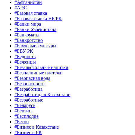
#Афганистан
#АЭС
#Базовая ставка
#Базовая ставка НБ РК
#Банки мира
#Банки Узбекистана
#Банкоматы
#Банкротство
#Бахчевые культуры
#БВУ РК
#Бедность
#Беженцы
#Безалкогольные напитки
#Безналичные платежи
#Безопасная вода
#Безопасность
#Безработица
#Безработица в Казахстане
#Безработные
#Беларусь
#Бензин
#Бесплодие
#Бетон
#Бизнес в Казахстане
#Бизнес в РК