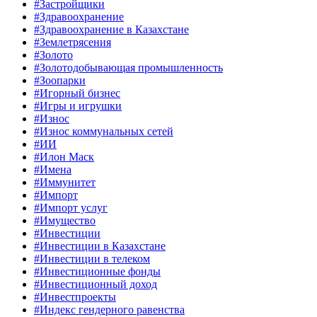
#Застройщики
#Здравоохранение
#Здравоохранение в Казахстане
#Землетрясения
#Золото
#Золотодобывающая промышленность
#Зоопарки
#Игорный бизнес
#Игры и игрушки
#Износ
#Износ коммунальных сетей
#ИИ
#Илон Маск
#Имена
#Иммунитет
#Импорт
#Импорт услуг
#Имущество
#Инвестиции
#Инвестиции в Казахстане
#Инвестиции в телеком
#Инвестиционные фонды
#Инвестиционный доход
#Инвестпроекты
#Индекс гендерного равенства