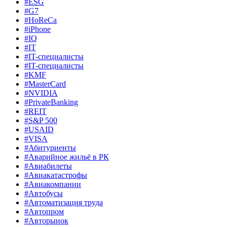
#ESG
#G7
#HoReCa
#iPhone
#IQ
#IT
#IT-специалисты
#IT-специалисты
#KMF
#MasterCard
#NVIDIA
#PrivateBanking
#REIT
#S&P 500
#USAID
#VISA
#Абитуриенты
#Аварийное жильё в РК
#Авиабилеты
#Авиакатастрофы
#Авиакомпании
#Автобусы
#Автоматизация труда
#Автопром
#Авторынок