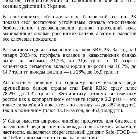
события, геополитический и санкционный кризисы из-за
военных действий в Украине.
В сложившихся обстоятельствах банковский сектор РК
показал себя достаточно устойчивым, сначала относительно
безболезненно перераспределив рынок, просевший из-за
выбивания из обоймы российских банков, а затем и нарастив
все ключевые показатели.
Рассмотрим годовое изменение вкладов БВУ РК. За год, к 1
января 2023-го, портфель вкладов в казахстанских банках
вырос на весомые 21,5%, до 31,6 трлн тг. В разрезе
клиентских сегментов вклады юрлиц выросли на 16,7%, до
14,7 трлн тг, вклады физлиц — на 26%, до 16,9 трлн тг.
Абсолютным лидером по годовому росту вкладов среди
крупнейших банков страны стал Bank RBK: сразу плюс
78,2%, до 1,35 трлн тг. Фининститут отличился заметным
ростом как в корпоративном сегменте (сразу в 2,2 раза — это
также сильнейший показатель по сектору, — до 887 млрд тг),
так и в розничном (плюс 33,1% за год, до 462,4 млрд тг).
У банка имеется широкая линейка продуктов для бизнеса и
населения. Среди розничных вкладов с высокими ставками, в
частности, выделяется сберегательный депозит Safe (ГЭСВ —
до 16% в зависимости от срока размещения).