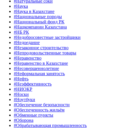
#Натуральные соки
#Наука
#Наука в Казахстане
#Национальные породы
#Национальный фонд РК
#Нацкомпании Казахстана
#НБ РК
#Недобросовестные застройщики
#Недоедание
#Незаконное строительство
#Непродовольственные товары
#Неравенство
#Неравенство в Казахстане
#Несовершеннолетние
#Неформальная занятость
#Нефть
#Неэффективность
#НИОКР
#Носки
#Ноутбуки
#Обеспечение безопасности
#Обеспеченность жильём
#Обменные пункты
#Оборона
#Обрабатывающая промышленность