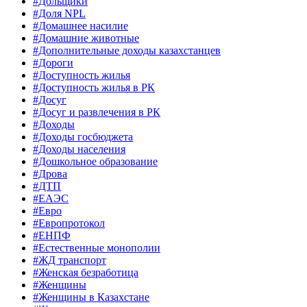
#Дольщики
#Доля NPL
#Домашнее насилие
#Домашние животные
#Дополнительные доходы казахстанцев
#Дороги
#Доступность жилья
#Доступность жилья в РК
#Досуг
#Досуг и развлечения в РК
#Доходы
#Доходы госбюджета
#Доходы населения
#Дошкольное образование
#Дрова
#ДТП
#ЕАЭС
#Евро
#Европротокол
#ЕНПФ
#Естественные монополии
#ЖД транспорт
#Женская безработица
#Женщины
#Женщины в Казахстане