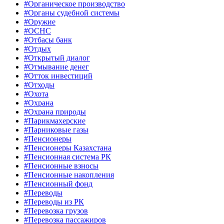
#Органическое производство
#Органы судебной системы
#Оружие
#ОСНС
#Отбасы банк
#Отдых
#Открытый диалог
#Отмывание денег
#Отток инвестиций
#Отходы
#Охота
#Охрана
#Охрана природы
#Парикмахерские
#Парниковые газы
#Пенсионеры
#Пенсионеры Казахстана
#Пенсионная система РК
#Пенсионные взносы
#Пенсионные накопления
#Пенсионный фонд
#Переводы
#Переводы из РК
#Перевозка грузов
#Перевозка пассажиров