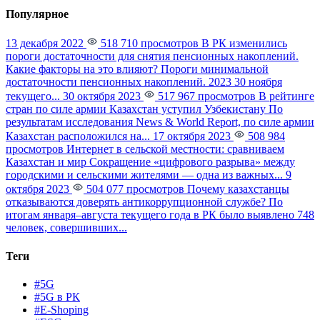
Популярное
13 декабря 2022
518 710 просмотров
В РК изменились
пороги достаточности для снятия пенсионных накоплений.
Какие факторы на это влияют?
Пороги минимальной
достаточности пенсионных накоплений. 2023 30 ноября
текущего...
30 октября 2023
517 967 просмотров
В рейтинге
стран по силе армии Казахстан уступил Узбекистану
По
результатам исследования News & World Report, по силе армии
Казахстан расположился на...
17 октября 2023
508 984
просмотров
Интернет в сельской местности: сравниваем
Казахстан и мир
Сокращение «цифрового разрыва» между
городскими и сельскими жителями — одна из важных...
9
октября 2023
504 077 просмотров
Почему казахстанцы
отказываются доверять антикоррупционной службе?
По
итогам января–августа текущего года в РК было выявлено 748
человек, совершивших...
Теги
#5G
#5G в РК
#E-Shoping