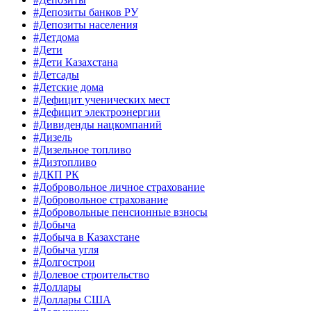
#Депозиты банков РУ
#Депозиты населения
#Детдома
#Дети
#Дети Казахстана
#Детсады
#Детские дома
#Дефицит ученических мест
#Дефицит электроэнергии
#Дивиденды нацкомпаний
#Дизель
#Дизельное топливо
#Дизтопливо
#ДКП РК
#Добровольное личное страхование
#Добровольное страхование
#Добровольные пенсионные взносы
#Добыча
#Добыча в Казахстане
#Добыча угля
#Долгострои
#Долевое строительство
#Доллары
#Доллары США