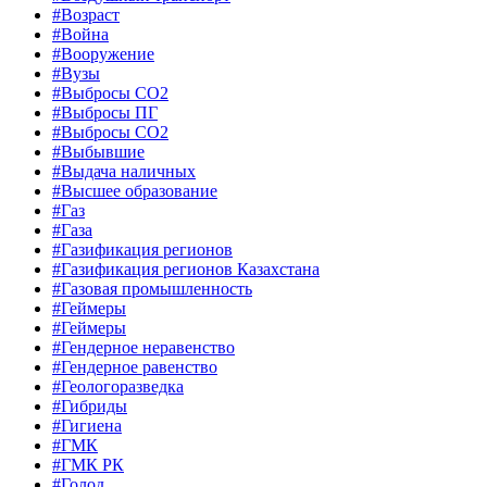
#Возраст
#Война
#Вооружение
#Вузы
#Выбросы CO2
#Выбросы ПГ
#Выбросы СО2
#Выбывшие
#Выдача наличных
#Высшее образование
#Газ
#Газа
#Газификация регионов
#Газификация регионов Казахстана
#Газовая промышленность
#Геймеры
#Геймеры
#Гендерное неравенство
#Гендерное равенство
#Геологоразведка
#Гибриды
#Гигиена
#ГМК
#ГМК РК
#Голод