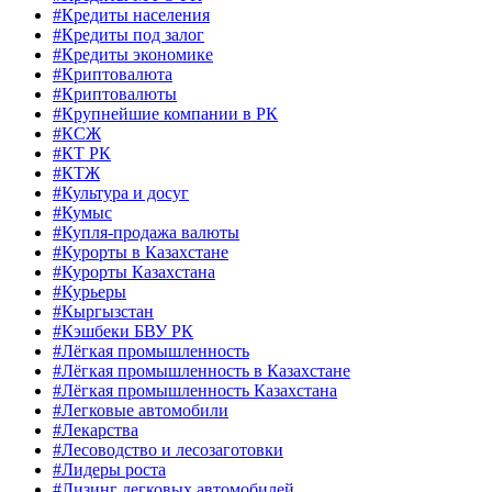
#Кредиты населения
#Кредиты под залог
#Кредиты экономике
#Криптовалюта
#Криптовалюты
#Крупнейшие компании в РК
#КСЖ
#КТ РК
#КТЖ
#Культура и досуг
#Кумыс
#Купля-продажа валюты
#Курорты в Казахстане
#Курорты Казахстана
#Курьеры
#Кыргызстан
#Кэшбеки БВУ РК
#Лёгкая промышленность
#Лёгкая промышленность в Казахстане
#Лёгкая промышленность Казахстана
#Легковые автомобили
#Лекарства
#Лесоводство и лесозаготовки
#Лидеры роста
#Лизинг легковых автомобилей