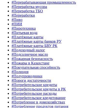
#Перерабатывающая промышленность
#Переработка мусора
#Переработка ТБО
#Переработки
#Пиво
#ПИИ
#Пиротехника
#Питьевая вода
#Платёжные карты
#Платёжные карты банков РУ
#Платёжные карты БВУ РК
#Подоходный налог
#Подсолнечное масло
#Пожарная безопасность
#Пожары в Казахстане
#Покупательная способность
#Полиция
#Полупроводники
#Пороги достаточности
#Потребительские кредиты
#Потребительские кредиты в РК
#Потребительские расходы
#Потребительское кредитование
#Потребление в домохозяйствах
#Потребление продуктов питания