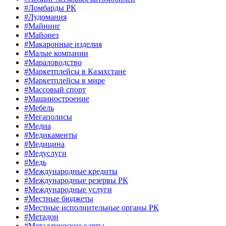
#Ломбарды РК
#Лудомания
#Майнинг
#Майонез
#Макаронные изделия
#Малые компании
#Мараловодство
#Маркетплейсы в Казахстане
#Маркетплейсы в мире
#Массовый спорт
#Машиностроение
#Мебель
#Мегаполисы
#Медиа
#Медикаменты
#Медицина
#Медуслуги
#Медь
#Международные кредиты
#Международные резервы РК
#Международные услуги
#Местные бюджеты
#Местные исполнительные органы РК
#Метадон
#Металлические карты