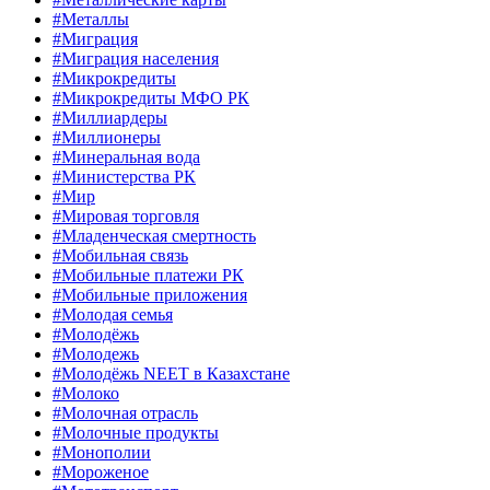
#Металлы
#Миграция
#Миграция населения
#Микрокредиты
#Микрокредиты МФО РК
#Миллиардеры
#Миллионеры
#Минеральная вода
#Министерства РК
#Мир
#Мировая торговля
#Младенческая смертность
#Мобильная связь
#Мобильные платежи РК
#Мобильные приложения
#Молодая семья
#Молодёжь
#Молодежь
#Молодёжь NEET в Казахстане
#Молоко
#Молочная отрасль
#Молочные продукты
#Монополии
#Мороженое