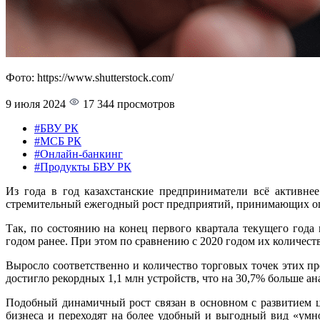
Фото: https://www.shutterstock.com/
9 июля 2024
17 344 просмотров
#БВУ РК
#МСБ РК
#Онлайн-банкинг
#Продукты БВУ РК
Из года в год казахстанские предприниматели всё активне
стремительный ежегодный рост предприятий, принимающих оп
Так, по состоянию на конец первого квартала текущего год
годом ранее. При этом по сравнению с 2020 годом их количеств
Выросло соответственно и количество торговых точек этих пр
достигло рекордных 1,1 млн устройств, что на 30,7% больше а
Подобный динамичный рост связан в основном с развитием ц
бизнеса и переходят на более удобный и выгодный вид «умно