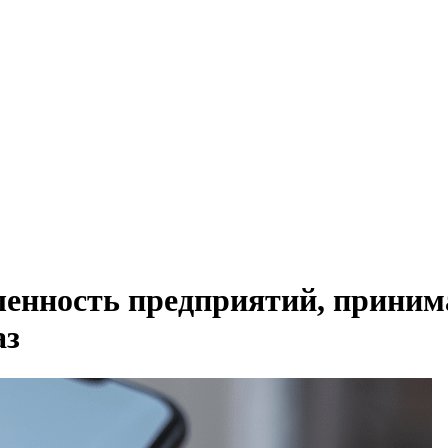
сленность предприятий, прини
аз