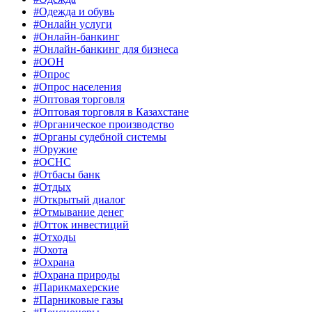
#Одежда и обувь
#Онлайн услуги
#Онлайн-банкинг
#Онлайн-банкинг для бизнеса
#ООН
#Опрос
#Опрос населения
#Оптовая торговля
#Оптовая торговля в Казахстане
#Органическое производство
#Органы судебной системы
#Оружие
#ОСНС
#Отбасы банк
#Отдых
#Открытый диалог
#Отмывание денег
#Отток инвестиций
#Отходы
#Охота
#Охрана
#Охрана природы
#Парикмахерские
#Парниковые газы