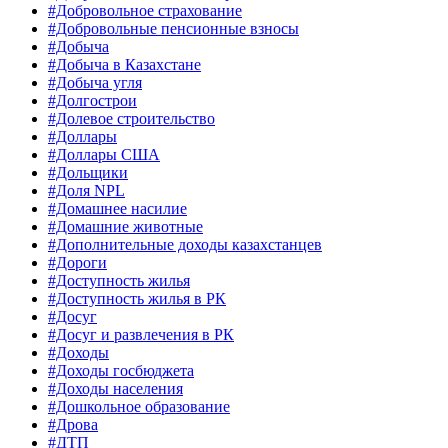
#Добровольное страхование
#Добровольные пенсионные взносы
#Добыча
#Добыча в Казахстане
#Добыча угля
#Долгострои
#Долевое строительство
#Доллары
#Доллары США
#Дольщики
#Доля NPL
#Домашнее насилие
#Домашние животные
#Дополнительные доходы казахстанцев
#Дороги
#Доступность жилья
#Доступность жилья в РК
#Досуг
#Досуг и развлечения в РК
#Доходы
#Доходы госбюджета
#Доходы населения
#Дошкольное образование
#Дрова
#ДТП