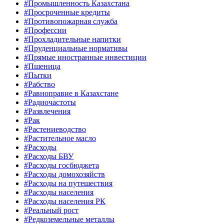
#Промышленность Казахстана
#Просроченные кредиты
#Противопожарная служба
#Профессии
#Прохладительные напитки
#Пруденциальные нормативы
#Прямые иностранные инвестиции
#Пшеница
#Пытки
#Рабство
#Равноправие в Казахстане
#Радиочастоты
#Развлечения
#Рак
#Растениеводство
#Растительное масло
#Расходы
#Расходы БВУ
#Расходы госбюджета
#Расходы домохозяйств
#Расходы на путешествия
#Расходы населения
#Расходы населения РК
#Реальный рост
#Редкоземельные металлы