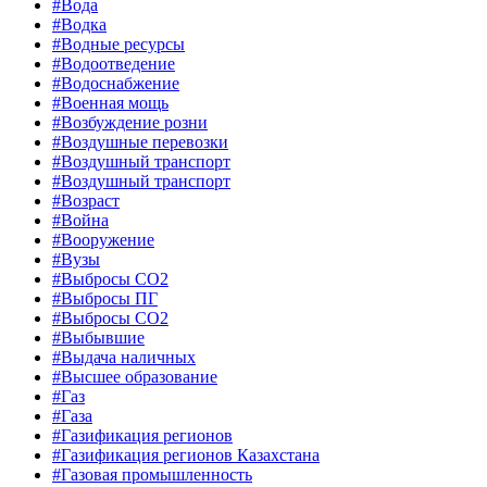
#Вода
#Водка
#Водные ресурсы
#Водоотведение
#Водоснабжение
#Военная мощь
#Возбуждение розни
#Воздушные перевозки
#Воздушный транспорт
#Воздушный транспорт
#Возраст
#Война
#Вооружение
#Вузы
#Выбросы CO2
#Выбросы ПГ
#Выбросы СО2
#Выбывшие
#Выдача наличных
#Высшее образование
#Газ
#Газа
#Газификация регионов
#Газификация регионов Казахстана
#Газовая промышленность