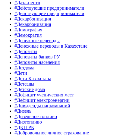
#Дата-центр
#Действующие предприниматели
#Действующие предприниматели
#Декарбонизация
#Декарбонизация
#Демография
#Демократия
#Денежные переводы
#Денежные переводы в Казахстане
#Депозиты
#Депозиты банков РУ
#Депозиты населения
#Детдома
#Дети
#Дети Казахстана
#Детсады
#Детские дома
#Дефицит ученических мест
#Дефицит электроэнергии
#Дивиденды нацкомпаний
#Дизель
#Дизельное топливо
#Дизтопливо
#ДКП РК
#Добровольное личное страхование