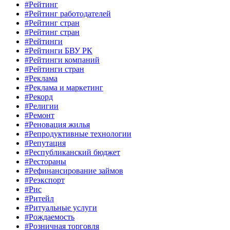
#Рейтинг
#Рейтинг работодателей
#Рейтинг стран
#Рейтинг стран
#Рейтинги
#Рейтинги БВУ РК
#Рейтинги компаний
#Рейтинги стран
#Реклама
#Реклама и маркетинг
#Рекорд
#Религии
#Ремонт
#Реновация жилья
#Репродуктивные технологии
#Репутация
#Республиканский бюджет
#Рестораны
#Рефинансирование займов
#Реэкспорт
#Рис
#Ритейл
#Ритуальные услуги
#Рождаемость
#Розничная торговля