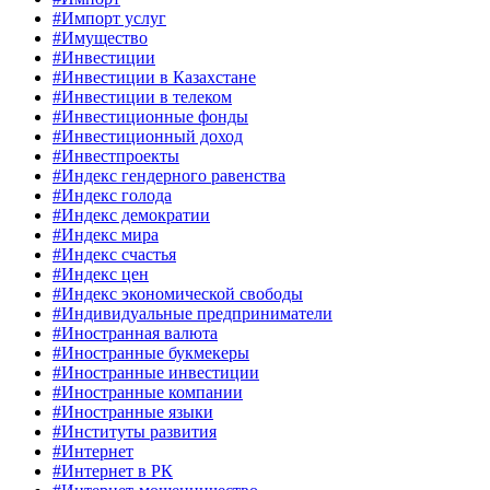
#Импорт услуг
#Имущество
#Инвестиции
#Инвестиции в Казахстане
#Инвестиции в телеком
#Инвестиционные фонды
#Инвестиционный доход
#Инвестпроекты
#Индекс гендерного равенства
#Индекс голода
#Индекс демократии
#Индекс мира
#Индекс счастья
#Индекс цен
#Индекс экономической свободы
#Индивидуальные предприниматели
#Иностранная валюта
#Иностранные букмекеры
#Иностранные инвестиции
#Иностранные компании
#Иностранные языки
#Институты развития
#Интернет
#Интернет в РК