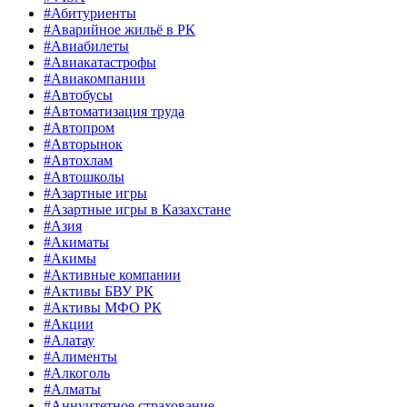
#Абитуриенты
#Аварийное жильё в РК
#Авиабилеты
#Авиакатастрофы
#Авиакомпании
#Автобусы
#Автоматизация труда
#Автопром
#Авторынок
#Автохлам
#Автошколы
#Азартные игры
#Азартные игры в Казахстане
#Азия
#Акиматы
#Акимы
#Активные компании
#Активы БВУ РК
#Активы МФО РК
#Акции
#Алатау
#Алименты
#Алкоголь
#Алматы
#Аннуитетное страхование