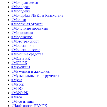
#Молодая семья
#Молодежь
#Молодёжь
#Молодёжь NEET в Казахстане
#Молоко
#Молочная отрасль
#Молочные продукты
#Монополии
#Мороженое
#Мототранспорт
#Мошенники
#Мошенничество
#Моющие средства
#МСБ в РК
#МСБ РК
#Мужчины
#Мужчины и женщины
#Музыкальные инструменты
#Мука
#Мусор
#МФО
#МФО РК
#Мясо
#Мясо птицы
#Надёжность БВУ РК