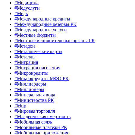
#Медицина
#Медуслуги
#Медь
#Международные кредиты
#Международные резервы РК
#Международные услуги
#Местные бюджеты
#Местные исполнительные органы РК
#Метадон
#Металлические карты
#Металлы
#Миграция
#Миграция населения
#Микрокредиты
#Микрокредиты МФО РК
#Миллиардеры
#Миллионеры
#Минеральная вода
#Министерства РК
#Мир
#Мировая торговля
#Младенческая смертность
#Мобильная связь
#Мобильные платежи РК
#Мобильные приложения