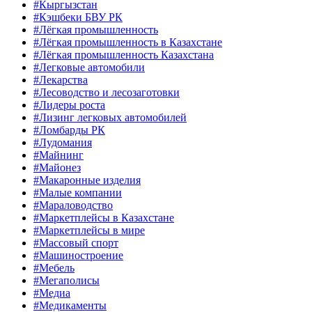
#Кыргызстан
#Кэшбеки БВУ РК
#Лёгкая промышленность
#Лёгкая промышленность в Казахстане
#Лёгкая промышленность Казахстана
#Легковые автомобили
#Лекарства
#Лесоводство и лесозаготовки
#Лидеры роста
#Лизинг легковых автомобилей
#Ломбарды РК
#Лудомания
#Майнинг
#Майонез
#Макаронные изделия
#Малые компании
#Мараловодство
#Маркетплейсы в Казахстане
#Маркетплейсы в мире
#Массовый спорт
#Машиностроение
#Мебель
#Мегаполисы
#Медиа
#Медикаменты