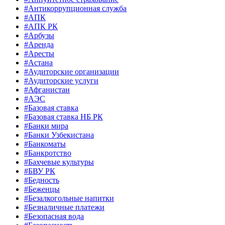
#Антикоррупционная служба
#АПК
#АПК РК
#Арбузы
#Аренда
#Аресты
#Астана
#Аудиторские организации
#Аудиторские услуги
#Афганистан
#АЭС
#Базовая ставка
#Базовая ставка НБ РК
#Банки мира
#Банки Узбекистана
#Банкоматы
#Банкротство
#Бахчевые культуры
#БВУ РК
#Бедность
#Беженцы
#Безалкогольные напитки
#Безналичные платежи
#Безопасная вода