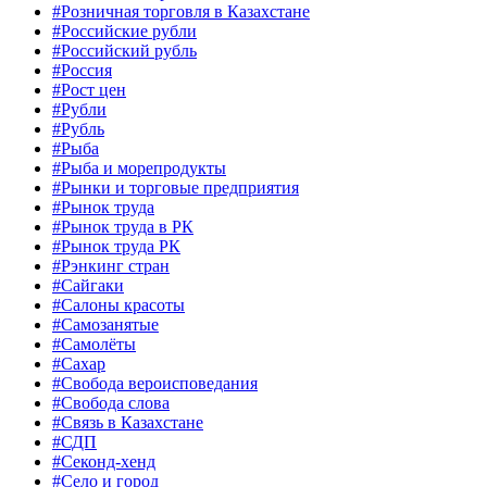
#Розничная торговля в Казахстане
#Российские рубли
#Российский рубль
#Россия
#Рост цен
#Рубли
#Рубль
#Рыба
#Рыба и морепродукты
#Рынки и торговые предприятия
#Рынок труда
#Рынок труда в РК
#Рынок труда РК
#Рэнкинг стран
#Сайгаки
#Салоны красоты
#Самозанятые
#Самолёты
#Сахар
#Свобода вероисповедания
#Свобода слова
#Связь в Казахстане
#СДП
#Секонд-хенд
#Село и город