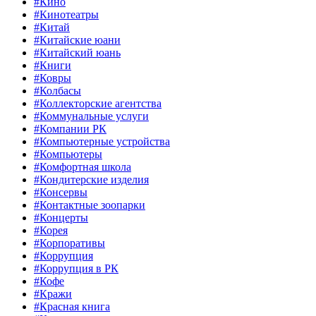
#Кино
#Кинотеатры
#Китай
#Китайские юани
#Китайский юань
#Книги
#Ковры
#Колбасы
#Коллекторские агентства
#Коммунальные услуги
#Компании РК
#Компьютерные устройства
#Компьютеры
#Комфортная школа
#Кондитерские изделия
#Консервы
#Контактные зоопарки
#Концерты
#Корея
#Корпоративы
#Коррупция
#Коррупция в РК
#Кофе
#Кражи
#Красная книга