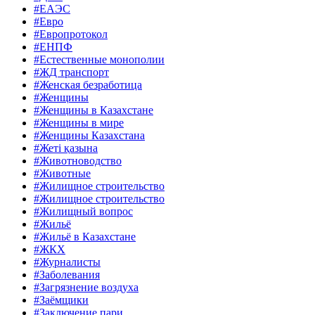
#ЕАЭС
#Евро
#Европротокол
#ЕНПФ
#Естественные монополии
#ЖД транспорт
#Женская безработица
#Женщины
#Женщины в Казахстане
#Женщины в мире
#Женщины Казахстана
#Жеті қазына
#Животноводство
#Животные
#Жилищное строительство
#Жилищное строительство
#Жилищный вопрос
#Жильё
#Жильё в Казахстане
#ЖКХ
#Журналисты
#Заболевания
#Загрязнение воздуха
#Заёмщики
#Заключение пари