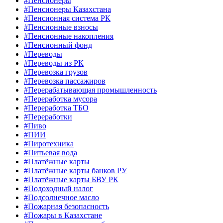
#Пенсионеры
#Пенсионеры Казахстана
#Пенсионная система РК
#Пенсионные взносы
#Пенсионные накопления
#Пенсионный фонд
#Переводы
#Переводы из РК
#Перевозка грузов
#Перевозка пассажиров
#Перерабатывающая промышленность
#Переработка мусора
#Переработка ТБО
#Переработки
#Пиво
#ПИИ
#Пиротехника
#Питьевая вода
#Платёжные карты
#Платёжные карты банков РУ
#Платёжные карты БВУ РК
#Подоходный налог
#Подсолнечное масло
#Пожарная безопасность
#Пожары в Казахстане