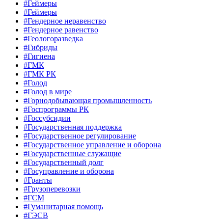
#Геймеры
#Геймеры
#Гендерное неравенство
#Гендерное равенство
#Геологоразведка
#Гибриды
#Гигиена
#ГМК
#ГМК РК
#Голод
#Голод в мире
#Горнодобывающая промышленность
#Госпрограммы РК
#Госсубсидии
#Государственная поддержка
#Государственное регулирование
#Государственное управление и оборона
#Государственные служащие
#Государственный долг
#Госуправление и оборона
#Гранты
#Грузоперевозки
#ГСМ
#Гуманитарная помощь
#ГЭСВ