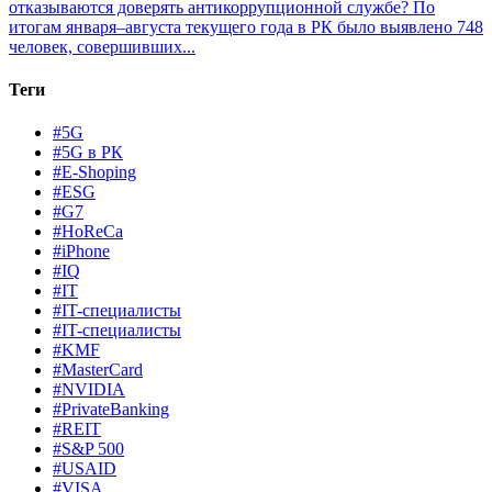
отказываются доверять антикоррупционной службе?
По
итогам января–августа текущего года в РК было выявлено 748
человек, совершивших...
Теги
#5G
#5G в РК
#E-Shoping
#ESG
#G7
#HoReCa
#iPhone
#IQ
#IT
#IT-специалисты
#IT-специалисты
#KMF
#MasterCard
#NVIDIA
#PrivateBanking
#REIT
#S&P 500
#USAID
#VISA