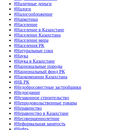
#Наличные деньги
#Налоги
#Налогообложение
#Наркотики
#Население
#Население в Казахстане
#Население Казахстана
#Население мира
#Населения РК
#Натуральные соки
#Наука
#Наука в Казахстане
#Национальные породы
#Национальный фонд РК
#Нацкомпании Казахстана
#НБ РК
#Недобросовестные застройщики
#Недоедание
#Незаконное строительство
#Непродовольственные товары
#Неравенство
#Неравенство в Казахстане
#Несовершеннолетние
#Неформальная занятость
#Нефть