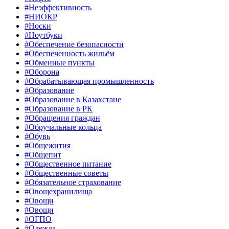
#Неэффективность
#НИОКР
#Носки
#Ноутбуки
#Обеспечение безопасности
#Обеспеченность жильём
#Обменные пункты
#Оборона
#Обрабатывающая промышленность
#Образование
#Образование в Казахстане
#Образование в РК
#Обращения граждан
#Обручальные кольца
#Обувь
#Общежития
#Общепит
#Общественное питание
#Общественные советы
#Обязательное страхование
#Овощехранилища
#Овощи
#Овощи
#ОГПО
#Одежда