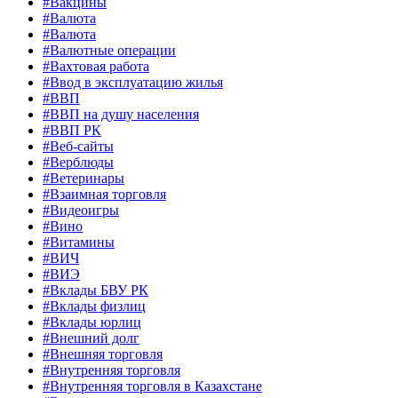
#Вакцины
#Валюта
#Валюта
#Валютные операции
#Вахтовая работа
#Ввод в эксплуатацию жилья
#ВВП
#ВВП на душу населения
#ВВП РК
#Веб-сайты
#Верблюды
#Ветеринары
#Взаимная торговля
#Видеоигры
#Вино
#Витамины
#ВИЧ
#ВИЭ
#Вклады БВУ РК
#Вклады физлиц
#Вклады юрлиц
#Внешний долг
#Внешняя торговля
#Внутренняя торговля
#Внутренняя торговля в Казахстане