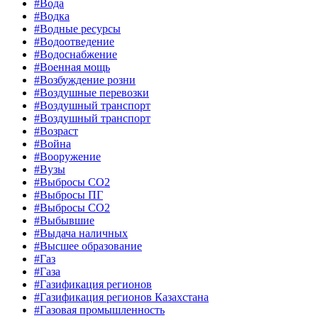
#Вода
#Водка
#Водные ресурсы
#Водоотведение
#Водоснабжение
#Военная мощь
#Возбуждение розни
#Воздушные перевозки
#Воздушный транспорт
#Воздушный транспорт
#Возраст
#Война
#Вооружение
#Вузы
#Выбросы CO2
#Выбросы ПГ
#Выбросы СО2
#Выбывшие
#Выдача наличных
#Высшее образование
#Газ
#Газа
#Газификация регионов
#Газификация регионов Казахстана
#Газовая промышленность