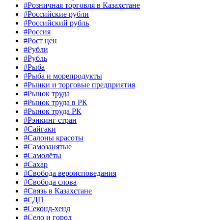
#Розничная торговля в Казахстане
#Российские рубли
#Российский рубль
#Россия
#Рост цен
#Рубли
#Рубль
#Рыба
#Рыба и морепродукты
#Рынки и торговые предприятия
#Рынок труда
#Рынок труда в РК
#Рынок труда РК
#Рэнкинг стран
#Сайгаки
#Салоны красоты
#Самозанятые
#Самолёты
#Сахар
#Свобода вероисповедания
#Свобода слова
#Связь в Казахстане
#СДП
#Секонд-хенд
#Село и город