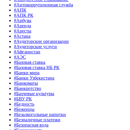
#Антикоррупционная служба
#АПК
#АПК РК
#Арбузы
#Аренда
#Аресты
#Астана
#Аудиторские организации
#Аудиторские услуги
#Афганистан
#АЭС
#Базовая ставка
#Базовая ставка НБ РК
#Банки мира
#Банки Узбекистана
#Банкоматы
#Банкротство
#Бахчевые культуры
#БВУ РК
#Бедность
#Беженцы
#Безалкогольные напитки
#Безналичные платежи
#Безопасная вода