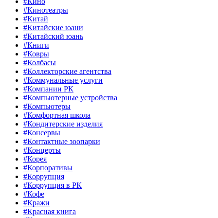
#Кино
#Кинотеатры
#Китай
#Китайские юани
#Китайский юань
#Книги
#Ковры
#Колбасы
#Коллекторские агентства
#Коммунальные услуги
#Компании РК
#Компьютерные устройства
#Компьютеры
#Комфортная школа
#Кондитерские изделия
#Консервы
#Контактные зоопарки
#Концерты
#Корея
#Корпоративы
#Коррупция
#Коррупция в РК
#Кофе
#Кражи
#Красная книга