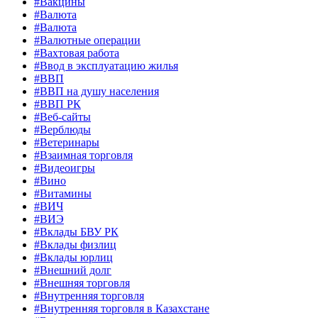
#Вакцины
#Валюта
#Валюта
#Валютные операции
#Вахтовая работа
#Ввод в эксплуатацию жилья
#ВВП
#ВВП на душу населения
#ВВП РК
#Веб-сайты
#Верблюды
#Ветеринары
#Взаимная торговля
#Видеоигры
#Вино
#Витамины
#ВИЧ
#ВИЭ
#Вклады БВУ РК
#Вклады физлиц
#Вклады юрлиц
#Внешний долг
#Внешняя торговля
#Внутренняя торговля
#Внутренняя торговля в Казахстане