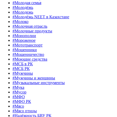
#Молодая семья
#Молодёжь
#Молодежь
#Молодёжь NEET в Казахстане
#Молоко
#Молочная отрасль
#Молочные продукты
#Монополии
#Мороженое
#Мототранспорт
#Мошенники
#Мошенничество
#Моющие средства
#МСБ в РК
#МСБ РК
#Мужчины
#Мужчины и женщины
#Музыкальные инструменты
#Мука
#Мусор
#МФО
#МФО РК
#Мясо
#Мясо птицы
#Надёжность БВУ РК