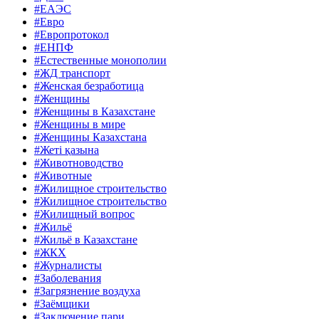
#ЕАЭС
#Евро
#Европротокол
#ЕНПФ
#Естественные монополии
#ЖД транспорт
#Женская безработица
#Женщины
#Женщины в Казахстане
#Женщины в мире
#Женщины Казахстана
#Жеті қазына
#Животноводство
#Животные
#Жилищное строительство
#Жилищное строительство
#Жилищный вопрос
#Жильё
#Жильё в Казахстане
#ЖКХ
#Журналисты
#Заболевания
#Загрязнение воздуха
#Заёмщики
#Заключение пари