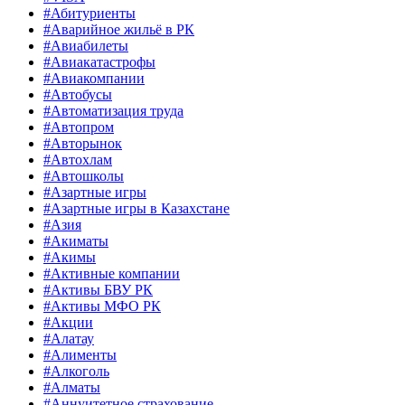
#Абитуриенты
#Аварийное жильё в РК
#Авиабилеты
#Авиакатастрофы
#Авиакомпании
#Автобусы
#Автоматизация труда
#Автопром
#Авторынок
#Автохлам
#Автошколы
#Азартные игры
#Азартные игры в Казахстане
#Азия
#Акиматы
#Акимы
#Активные компании
#Активы БВУ РК
#Активы МФО РК
#Акции
#Алатау
#Алименты
#Алкоголь
#Алматы
#Аннуитетное страхование