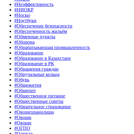
#Неэффективность
#НИОКР
#Носки
#Ноутбуки
#Обеспечение безопасности
#Обеспеченность жильём
#Обменные пункты
#Оборона
#Обрабатывающая промышленность
#Образование
#Образование в Казахстане
#Образование в РК
#Обращения граждан
#Обручальные кольца
#Обувь
#Общежития
#Общепит
#Общественное питание
#Общественные советы
#Обязательное страхование
#Овощехранилища
#Овощи
#Овощи
#ОГПО
#Одежда