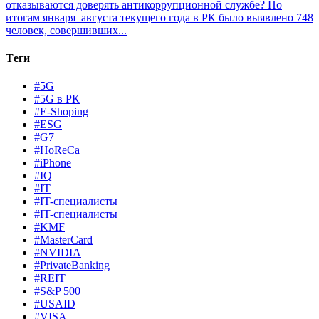
отказываются доверять антикоррупционной службе?
По
итогам января–августа текущего года в РК было выявлено 748
человек, совершивших...
Теги
#5G
#5G в РК
#E-Shoping
#ESG
#G7
#HoReCa
#iPhone
#IQ
#IT
#IT-специалисты
#IT-специалисты
#KMF
#MasterCard
#NVIDIA
#PrivateBanking
#REIT
#S&P 500
#USAID
#VISA