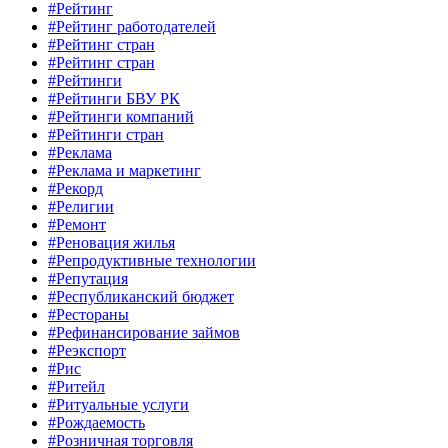
#Рейтинг
#Рейтинг работодателей
#Рейтинг стран
#Рейтинг стран
#Рейтинги
#Рейтинги БВУ РК
#Рейтинги компаний
#Рейтинги стран
#Реклама
#Реклама и маркетинг
#Рекорд
#Религии
#Ремонт
#Реновация жилья
#Репродуктивные технологии
#Репутация
#Республиканский бюджет
#Рестораны
#Рефинансирование займов
#Реэкспорт
#Рис
#Ритейл
#Ритуальные услуги
#Рождаемость
#Розничная торговля