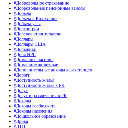
#Добровольное страхование
#Добровольные пенсионные взносы
#Добыча
#Добыча в Казахстане
#Добыча угля
#Долгострои
#Долевое строительство
#Доллары
#Доллары США
#Дольщики
#Доля NPL
#Домашнее насилие
#Домашние животные
#Дополнительные доходы казахстанцев
#Дороги
#Доступность жилья
#Доступность жилья в РК
#Досуг
#Досуг и развлечения в РК
#Доходы
#Доходы госбюджета
#Доходы населения
#Дошкольное образование
#Дрова
#ДТП