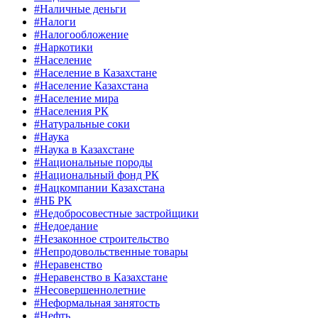
#Наличные деньги
#Налоги
#Налогообложение
#Наркотики
#Население
#Население в Казахстане
#Население Казахстана
#Население мира
#Населения РК
#Натуральные соки
#Наука
#Наука в Казахстане
#Национальные породы
#Национальный фонд РК
#Нацкомпании Казахстана
#НБ РК
#Недобросовестные застройщики
#Недоедание
#Незаконное строительство
#Непродовольственные товары
#Неравенство
#Неравенство в Казахстане
#Несовершеннолетние
#Неформальная занятость
#Нефть