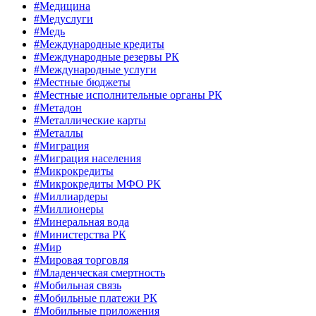
#Медицина
#Медуслуги
#Медь
#Международные кредиты
#Международные резервы РК
#Международные услуги
#Местные бюджеты
#Местные исполнительные органы РК
#Метадон
#Металлические карты
#Металлы
#Миграция
#Миграция населения
#Микрокредиты
#Микрокредиты МФО РК
#Миллиардеры
#Миллионеры
#Минеральная вода
#Министерства РК
#Мир
#Мировая торговля
#Младенческая смертность
#Мобильная связь
#Мобильные платежи РК
#Мобильные приложения