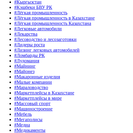
#Кыргызстан
#Кэшбеки БВУ РК
#Лёгкая промышленность
#Лёгкая промышленность в Казахстане
#Лёгкая промышленность Казахстана
#Легковые автомобили
#Лекарства
#Лесоводство и лесозаготовки
#Лидеры роста
#Лизинг легковых автомобилей
#Ломбарды РК
#Лудомания
#Майнинг
#Майонез
#Макаронные изделия
#Малые компании
#Мараловодство
#Маркетплейсы в Казахстане
#Маркетплейсы в мире
#Массовый спорт
#Машиностроение
#Мебель
#Мегаполисы
#Медиа
#Медикаменты