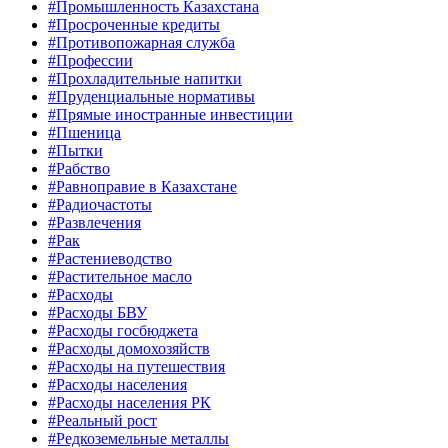
#Промышленность Казахстана
#Просроченные кредиты
#Противопожарная служба
#Профессии
#Прохладительные напитки
#Пруденциальные нормативы
#Прямые иностранные инвестиции
#Пшеница
#Пытки
#Рабство
#Равноправие в Казахстане
#Радиочастоты
#Развлечения
#Рак
#Растениеводство
#Растительное масло
#Расходы
#Расходы БВУ
#Расходы госбюджета
#Расходы домохозяйств
#Расходы на путешествия
#Расходы населения
#Расходы населения РК
#Реальный рост
#Редкоземельные металлы