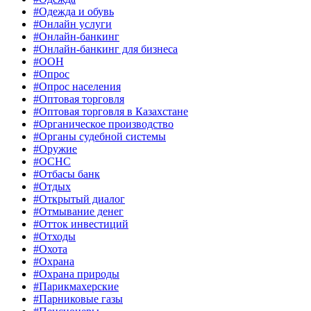
#Одежда и обувь
#Онлайн услуги
#Онлайн-банкинг
#Онлайн-банкинг для бизнеса
#ООН
#Опрос
#Опрос населения
#Оптовая торговля
#Оптовая торговля в Казахстане
#Органическое производство
#Органы судебной системы
#Оружие
#ОСНС
#Отбасы банк
#Отдых
#Открытый диалог
#Отмывание денег
#Отток инвестиций
#Отходы
#Охота
#Охрана
#Охрана природы
#Парикмахерские
#Парниковые газы