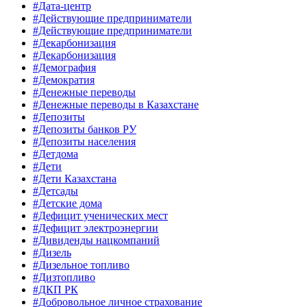
#Дата-центр
#Действующие предприниматели
#Действующие предприниматели
#Декарбонизация
#Декарбонизация
#Демография
#Демократия
#Денежные переводы
#Денежные переводы в Казахстане
#Депозиты
#Депозиты банков РУ
#Депозиты населения
#Детдома
#Дети
#Дети Казахстана
#Детсады
#Детские дома
#Дефицит ученических мест
#Дефицит электроэнергии
#Дивиденды нацкомпаний
#Дизель
#Дизельное топливо
#Дизтопливо
#ДКП РК
#Добровольное личное страхование