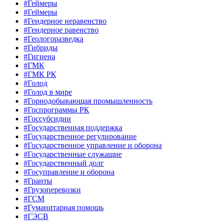
#Геймеры
#Геймеры
#Гендерное неравенство
#Гендерное равенство
#Геологоразведка
#Гибриды
#Гигиена
#ГМК
#ГМК РК
#Голод
#Голод в мире
#Горнодобывающая промышленность
#Госпрограммы РК
#Госсубсидии
#Государственная поддержка
#Государственное регулирование
#Государственное управление и оборона
#Государственные служащие
#Государственный долг
#Госуправление и оборона
#Гранты
#Грузоперевозки
#ГСМ
#Гуманитарная помощь
#ГЭСВ