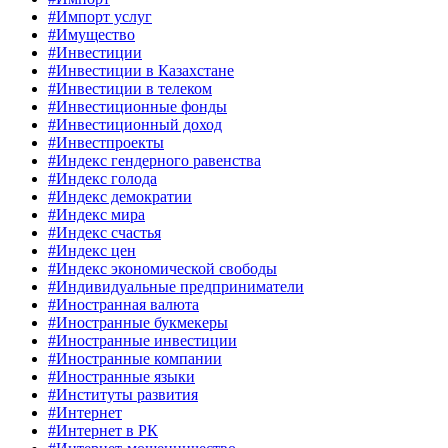
#Импорт услуг
#Имущество
#Инвестиции
#Инвестиции в Казахстане
#Инвестиции в телеком
#Инвестиционные фонды
#Инвестиционный доход
#Инвестпроекты
#Индекс гендерного равенства
#Индекс голода
#Индекс демократии
#Индекс мира
#Индекс счастья
#Индекс цен
#Индекс экономической свободы
#Индивидуальные предприниматели
#Иностранная валюта
#Иностранные букмекеры
#Иностранные инвестиции
#Иностранные компании
#Иностранные языки
#Институты развития
#Интернет
#Интернет в РК