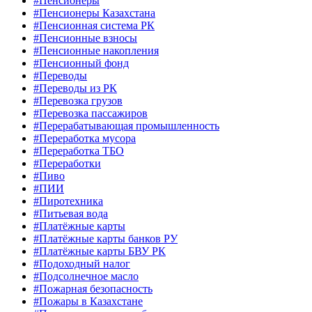
#Пенсионеры
#Пенсионеры Казахстана
#Пенсионная система РК
#Пенсионные взносы
#Пенсионные накопления
#Пенсионный фонд
#Переводы
#Переводы из РК
#Перевозка грузов
#Перевозка пассажиров
#Перерабатывающая промышленность
#Переработка мусора
#Переработка ТБО
#Переработки
#Пиво
#ПИИ
#Пиротехника
#Питьевая вода
#Платёжные карты
#Платёжные карты банков РУ
#Платёжные карты БВУ РК
#Подоходный налог
#Подсолнечное масло
#Пожарная безопасность
#Пожары в Казахстане