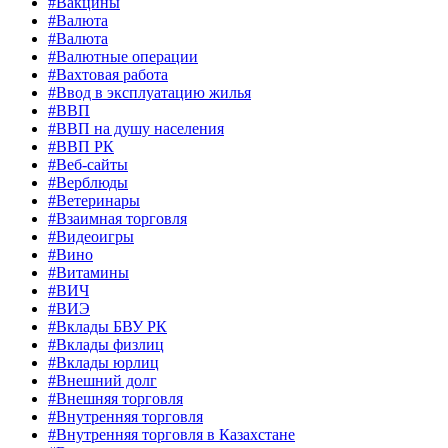
#Вакцины
#Валюта
#Валюта
#Валютные операции
#Вахтовая работа
#Ввод в эксплуатацию жилья
#ВВП
#ВВП на душу населения
#ВВП РК
#Веб-сайты
#Верблюды
#Ветеринары
#Взаимная торговля
#Видеоигры
#Вино
#Витамины
#ВИЧ
#ВИЭ
#Вклады БВУ РК
#Вклады физлиц
#Вклады юрлиц
#Внешний долг
#Внешняя торговля
#Внутренняя торговля
#Внутренняя торговля в Казахстане