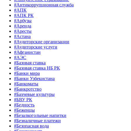
#Антикоррупционная служба
#АПК
#АПК РК
#Арбузы
#Аренда
#Аресты
#Астана
#Аудиторские организации
#Аудиторские услуги
#Афганистан
#АЭС
#Базовая ставка
#Базовая ставка НБ РК
#Банки мира
#Банки Узбекистана
#Банкоматы
#Банкротство
#Бахчевые культуры
#БВУ РК
#Бедность
#Беженцы
#Безалкогольные напитки
#Безналичные платежи
#Безопасная вода