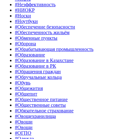
#Неэффективность
#НИОКР
#Носки
#Ноутбуки
#Обеспечение безопасности
#Обеспеченность жильём
#Обменные пункты
#Оборона
#Обрабатывающая промышленность
#Образование
#Образование в Казахстане
#Образование в РК
#Обращения граждан
#Обручальные кольца
#Обувь
#Общежития
#Общепит
#Общественное питание
#Общественные советы
#Обязательное страхование
#Овощехранилища
#Овощи
#Овощи
#ОГПО
#Одежда