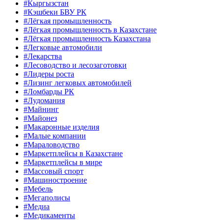
#Кыргызстан
#Кэшбеки БВУ РК
#Лёгкая промышленность
#Лёгкая промышленность в Казахстане
#Лёгкая промышленность Казахстана
#Легковые автомобили
#Лекарства
#Лесоводство и лесозаготовки
#Лидеры роста
#Лизинг легковых автомобилей
#Ломбарды РК
#Лудомания
#Майнинг
#Майонез
#Макаронные изделия
#Малые компании
#Мараловодство
#Маркетплейсы в Казахстане
#Маркетплейсы в мире
#Массовый спорт
#Машиностроение
#Мебель
#Мегаполисы
#Медиа
#Медикаменты