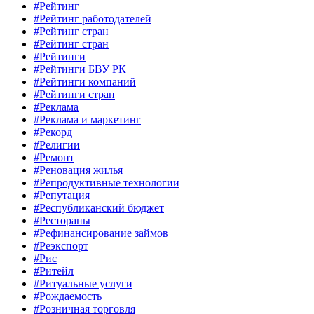
#Рейтинг
#Рейтинг работодателей
#Рейтинг стран
#Рейтинг стран
#Рейтинги
#Рейтинги БВУ РК
#Рейтинги компаний
#Рейтинги стран
#Реклама
#Реклама и маркетинг
#Рекорд
#Религии
#Ремонт
#Реновация жилья
#Репродуктивные технологии
#Репутация
#Республиканский бюджет
#Рестораны
#Рефинансирование займов
#Реэкспорт
#Рис
#Ритейл
#Ритуальные услуги
#Рождаемость
#Розничная торговля