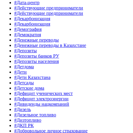
#Дата-центр
#Действующие предприниматели
#Действующие предприниматели
#Декарбонизация
#Декарбонизация
#Демография
#Демократия
#Денежные переводы
#Денежные переводы в Казахстане
#Депозиты
#Депозиты банков РУ
#Депозиты населения
#Детдома
#Дети
#Дети Казахстана
#Детсады
#Детские дома
#Дефицит ученических мест
#Дефицит электроэнергии
#Дивиденды нацкомпаний
#Дизель
#Дизельное топливо
#Дизтопливо
#ДКП РК
#Добровольное личное страхование