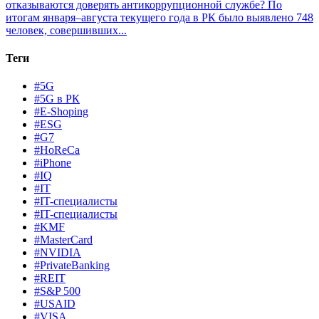
отказываются доверять антикоррупционной службе?
По
итогам января–августа текущего года в РК было выявлено 748
человек, совершивших...
Теги
#5G
#5G в РК
#E-Shoping
#ESG
#G7
#HoReCa
#iPhone
#IQ
#IT
#IT-специалисты
#IT-специалисты
#KMF
#MasterCard
#NVIDIA
#PrivateBanking
#REIT
#S&P 500
#USAID
#VISA