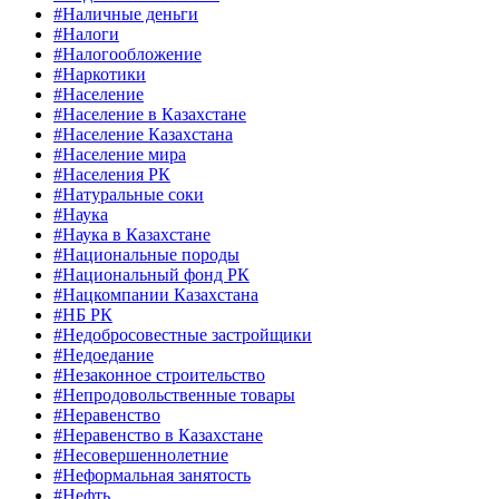
#Наличные деньги
#Налоги
#Налогообложение
#Наркотики
#Население
#Население в Казахстане
#Население Казахстана
#Население мира
#Населения РК
#Натуральные соки
#Наука
#Наука в Казахстане
#Национальные породы
#Национальный фонд РК
#Нацкомпании Казахстана
#НБ РК
#Недобросовестные застройщики
#Недоедание
#Незаконное строительство
#Непродовольственные товары
#Неравенство
#Неравенство в Казахстане
#Несовершеннолетние
#Неформальная занятость
#Нефть