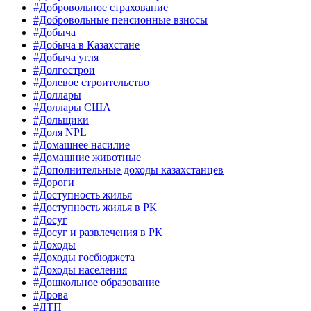
#Добровольное страхование
#Добровольные пенсионные взносы
#Добыча
#Добыча в Казахстане
#Добыча угля
#Долгострои
#Долевое строительство
#Доллары
#Доллары США
#Дольщики
#Доля NPL
#Домашнее насилие
#Домашние животные
#Дополнительные доходы казахстанцев
#Дороги
#Доступность жилья
#Доступность жилья в РК
#Досуг
#Досуг и развлечения в РК
#Доходы
#Доходы госбюджета
#Доходы населения
#Дошкольное образование
#Дрова
#ДТП