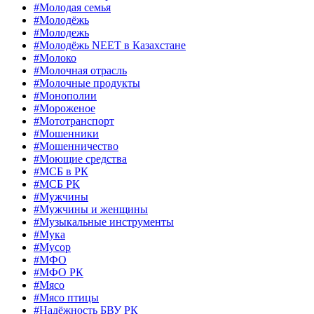
#Молодая семья
#Молодёжь
#Молодежь
#Молодёжь NEET в Казахстане
#Молоко
#Молочная отрасль
#Молочные продукты
#Монополии
#Мороженое
#Мототранспорт
#Мошенники
#Мошенничество
#Моющие средства
#МСБ в РК
#МСБ РК
#Мужчины
#Мужчины и женщины
#Музыкальные инструменты
#Мука
#Мусор
#МФО
#МФО РК
#Мясо
#Мясо птицы
#Надёжность БВУ РК