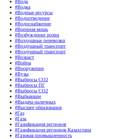
#Вода
#Водка
#Водные ресурсы
#Водоотведение
#Водоснабжение
#Военная мощь
#Возбуждение розни
#Воздушные перевозки
#Воздушный транспорт
#Воздушный транспорт
#Возраст
#Война
#Вооружение
#Вузы
#Выбросы CO2
#Выбросы ПГ
#Выбросы СО2
#Выбывшие
#Выдача наличных
#Высшее образование
#Газ
#Газа
#Газификация регионов
#Газификация регионов Казахстана
#Газовая промышленность