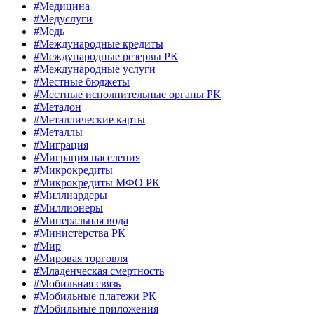
#Медицина
#Медуслуги
#Медь
#Международные кредиты
#Международные резервы РК
#Международные услуги
#Местные бюджеты
#Местные исполнительные органы РК
#Метадон
#Металлические карты
#Металлы
#Миграция
#Миграция населения
#Микрокредиты
#Микрокредиты МФО РК
#Миллиардеры
#Миллионеры
#Минеральная вода
#Министерства РК
#Мир
#Мировая торговля
#Младенческая смертность
#Мобильная связь
#Мобильные платежи РК
#Мобильные приложения