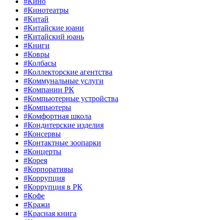
#Кино
#Кинотеатры
#Китай
#Китайские юани
#Китайский юань
#Книги
#Ковры
#Колбасы
#Коллекторские агентства
#Коммунальные услуги
#Компании РК
#Компьютерные устройства
#Компьютеры
#Комфортная школа
#Кондитерские изделия
#Консервы
#Контактные зоопарки
#Концерты
#Корея
#Корпоративы
#Коррупция
#Коррупция в РК
#Кофе
#Кражи
#Красная книга