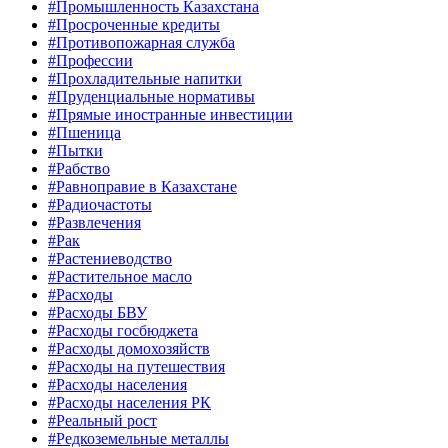
#Промышленность Казахстана
#Просроченные кредиты
#Противопожарная служба
#Профессии
#Прохладительные напитки
#Пруденциальные нормативы
#Прямые иностранные инвестиции
#Пшеница
#Пытки
#Рабство
#Равноправие в Казахстане
#Радиочастоты
#Развлечения
#Рак
#Растениеводство
#Растительное масло
#Расходы
#Расходы БВУ
#Расходы госбюджета
#Расходы домохозяйств
#Расходы на путешествия
#Расходы населения
#Расходы населения РК
#Реальный рост
#Редкоземельные металлы