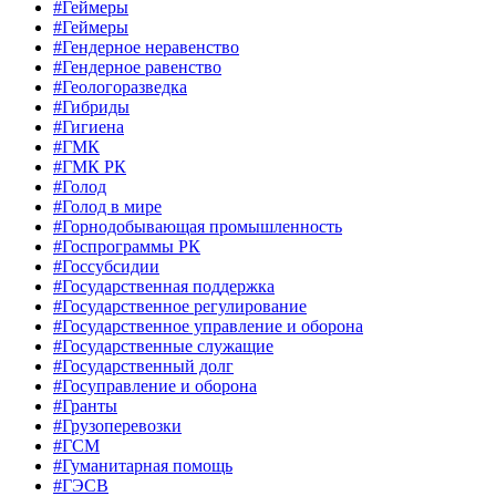
#Геймеры
#Геймеры
#Гендерное неравенство
#Гендерное равенство
#Геологоразведка
#Гибриды
#Гигиена
#ГМК
#ГМК РК
#Голод
#Голод в мире
#Горнодобывающая промышленность
#Госпрограммы РК
#Госсубсидии
#Государственная поддержка
#Государственное регулирование
#Государственное управление и оборона
#Государственные служащие
#Государственный долг
#Госуправление и оборона
#Гранты
#Грузоперевозки
#ГСМ
#Гуманитарная помощь
#ГЭСВ