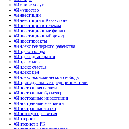
#Импорт услуг
#Имущество
#Инвестиции
#Инвестиции в Казахстане
#Инвестиции в телеком
#Инвестиционные фонды
#Инвестиционный доход
#Инвестпроекты
#Индекс гендерного равенства
#Индекс голода
#Индекс демократии
#Индекс мира
#Индекс счастья
#Индекс цен
#Индекс экономической свободы
#Индивидуальные предприниматели
#Иностранная валюта
#Иностранные букмекеры
#Иностранные инвестиции
#Иностранные компании
#Иностранные языки
#Институты развития
#Интернет
#Интернет в РК