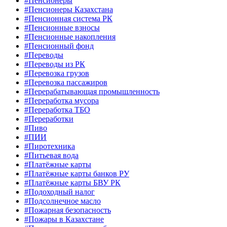
#Пенсионеры
#Пенсионеры Казахстана
#Пенсионная система РК
#Пенсионные взносы
#Пенсионные накопления
#Пенсионный фонд
#Переводы
#Переводы из РК
#Перевозка грузов
#Перевозка пассажиров
#Перерабатывающая промышленность
#Переработка мусора
#Переработка ТБО
#Переработки
#Пиво
#ПИИ
#Пиротехника
#Питьевая вода
#Платёжные карты
#Платёжные карты банков РУ
#Платёжные карты БВУ РК
#Подоходный налог
#Подсолнечное масло
#Пожарная безопасность
#Пожары в Казахстане