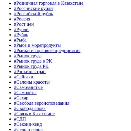
#Розничная торговля в Казахстане
#Российские рубли
#Российский рубль
#Россия
#Рост цен
#Рубли
#Рубль
#Рыба
#Рыба и морепродукты
#Рынки и торговые предприятия
#Рынок труда
#Рынок труда в РК
#Рынок труда РК
#Рэнкинг стран
#Сайгаки
#Салоны красоты
#Самозанятые
#Самолёты
#Сахар
#Свобода вероисповедания
#Свобода слова
#Связь в Казахстане
#СДП
#Секонд-хенд
#Село и город