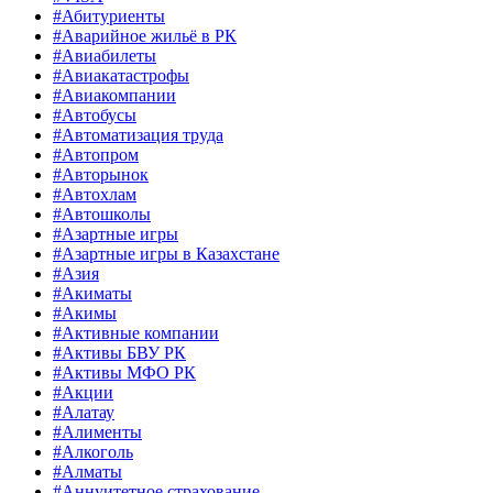
#Абитуриенты
#Аварийное жильё в РК
#Авиабилеты
#Авиакатастрофы
#Авиакомпании
#Автобусы
#Автоматизация труда
#Автопром
#Авторынок
#Автохлам
#Автошколы
#Азартные игры
#Азартные игры в Казахстане
#Азия
#Акиматы
#Акимы
#Активные компании
#Активы БВУ РК
#Активы МФО РК
#Акции
#Алатау
#Алименты
#Алкоголь
#Алматы
#Аннуитетное страхование