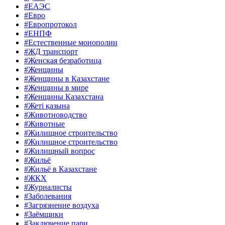
#ЕАЭС
#Евро
#Европротокол
#ЕНПФ
#Естественные монополии
#ЖД транспорт
#Женская безработица
#Женщины
#Женщины в Казахстане
#Женщины в мире
#Женщины Казахстана
#Жеті қазына
#Животноводство
#Животные
#Жилищное строительство
#Жилищное строительство
#Жилищный вопрос
#Жильё
#Жильё в Казахстане
#ЖКХ
#Журналисты
#Заболевания
#Загрязнение воздуха
#Заёмщики
#Заключение пари