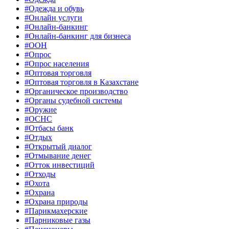
#Одежда и обувь
#Онлайн услуги
#Онлайн-банкинг
#Онлайн-банкинг для бизнеса
#ООН
#Опрос
#Опрос населения
#Оптовая торговля
#Оптовая торговля в Казахстане
#Органическое производство
#Органы судебной системы
#Оружие
#ОСНС
#Отбасы банк
#Отдых
#Открытый диалог
#Отмывание денег
#Отток инвестиций
#Отходы
#Охота
#Охрана
#Охрана природы
#Парикмахерские
#Парниковые газы