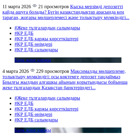
11 марта 2026
21 просмотров
Қысқа мерзімді депозитті
қайда ашуға болады?
Бүгін қазақстандықтар арасында кең
тараған, жоғары мөлшерлемесі және толықтыру мүмкіндігі...
#Жеке тұлғалардың салымдары
#ҚР ЕДБ
#ҚР ЕДБ қаржы көрсеткіштері
#ҚР ЕДБ өнімдері
#ҚР ЕДБ салымдары
Банк және қаржы
4 марта 2026
229 просмотров
Максималды мөлшерлеме,
толықтыру мүмкіндігі: осы көктемге депозит таңдаймыз
Биылғы жылдың алғашқы айының қорытындысы бойынша
жеке тұлғалардың Қазақстан банктеріндегі...
#Жеке тұлғалардың салымдары
#ҚР ЕДБ
#ҚР ЕДБ қаржы көрсеткіштері
#ҚР ЕДБ өнімдері
#ҚР ЕДБ салымдары
Банк және қаржы