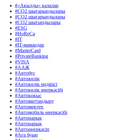
#«Ақылды» қалалар
#CO2 шығарындылары
#CO2 шығарындылары
#CO2 шығындылары
#ESG
#HoReCa
#IT
#IT-мамандар
#MasterCard
#PrivateBanking
#VISA
#ААЖ
#Автобус
#Автокөлік
#Автокөлік өндірісі
#Автокөлік өнеркәсібі
#Автоқоқыс
#Автоматтандыру
#Автомектеп
#Автомобиль өнеркәсібі
#Автонарық
#Автонарық
#Автоөнеркәсіп
#Аға буын