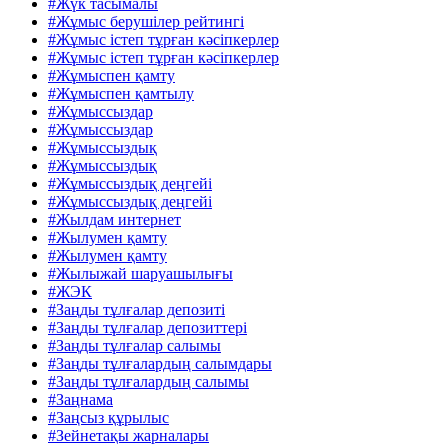
#Жүк тасымалы
#Жұмыс берушілер рейтингі
#Жұмыс істеп тұрған кәсіпкерлер
#Жұмыс істеп тұрған кәсіпкерлер
#Жұмыспен қамту
#Жұмыспен қамтылу
#Жұмыссыздар
#Жұмыссыздар
#Жұмыссыздық
#Жұмыссыздық
#Жұмыссыздық деңгейі
#Жұмыссыздық деңгейі
#Жылдам интернет
#Жылумен қамту
#Жылумен қамту
#Жылыжай шаруашылығы
#ЖЭК
#Заңды тұлғалар депозиті
#Заңды тұлғалар депозиттері
#Заңды тұлғалар салымы
#Заңды тұлғалардың салымдары
#Заңды тұлғалардың салымы
#Заңнама
#Заңсыз құрылыс
#Зейнетақы жарналары