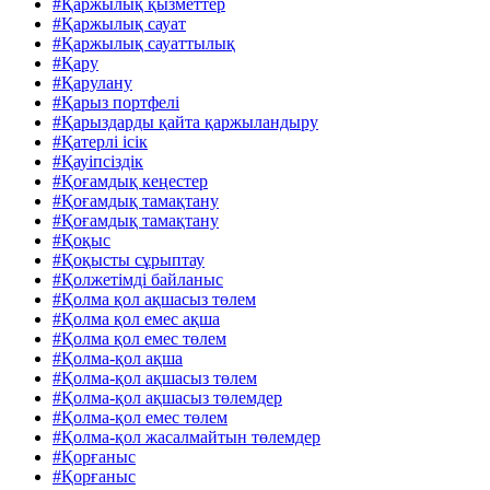
#Қаржылық қызметтер
#Қаржылық сауат
#Қаржылық сауаттылық
#Қару
#Қарулану
#Қарыз портфелі
#Қарыздарды қайта қаржыландыру
#Қатерлі ісік
#Қауіпсіздік
#Қоғамдық кеңестер
#Қоғамдық тамақтану
#Қоғамдық тамақтану
#Қоқыс
#Қоқысты сұрыптау
#Қолжетімді байланыс
#Қолма қол ақшасыз төлем
#Қолма қол емес ақша
#Қолма қол емес төлем
#Қолма-қол ақша
#Қолма-қол ақшасыз төлем
#Қолма-қол ақшасыз төлемдер
#Қолма-қол емес төлем
#Қолма-қол жасалмайтын төлемдер
#Қорғаныс
#Қорғаныс