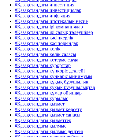
#Қазақстандағы инвестиция
#Қазақстандағы инвестициялар
#Қазақстандағы инфляция
#Қазақстандағы ипотекалық несие
#Қазақстандағы ірі компаниялар
#Қазақстандағы ірі салық төлеушілер
#Қазақстандағы кәсіпкерлік
#Қазақстандағы кәсіпорындар
#Қазақстандағы көлік
#Қазақстандағы көлік саласы
#Қазақстандағы көтерме сауда
#Қазақстандағы курорттар
#Қазақстандағы күнкөріс деңгейі
#Қазақстандағы күнкөріс минимумы
#Қазақстандағы құқық бұзушылық
#Қазақстандағы құқық бұзушылықтар
#Қазақстандағы құмар ойындар
#Қазақстандағы құрылыс
#Қазақстандағы қызмет
#Қазақстандағы қызмет көрсету
#Қазақстандағы қызмет сапасы
#Қазақстандағы қызметтер
#Қазақстандағы қылмыс
#Қазақстандағы қылмыс деңгейі
#Қазақстандағы маркетплейстер