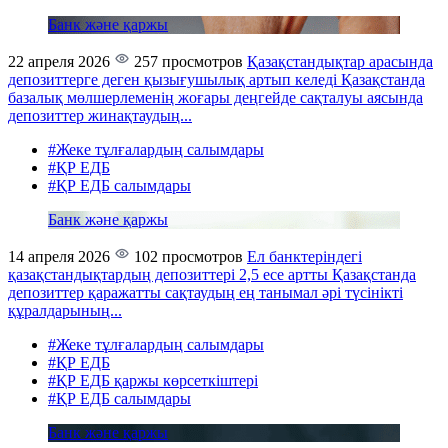
Банк және қаржы
22 апреля 2026
257 просмотров
Қазақстандықтар арасында
депозиттерге деген қызығушылық артып келеді
Қазақстанда
базалық мөлшерлеменің жоғары деңгейде сақталуы аясында
депозиттер жинақтаудың...
#Жеке тұлғалардың салымдары
#ҚР ЕДБ
#ҚР ЕДБ салымдары
Банк және қаржы
14 апреля 2026
102 просмотров
Ел банктеріндегі
қазақстандықтардың депозиттері 2,5 есе артты
Қазақстанда
депозиттер қаражатты сақтаудың ең танымал әрі түсінікті
құралдарының...
#Жеке тұлғалардың салымдары
#ҚР ЕДБ
#ҚР ЕДБ қаржы көрсеткіштері
#ҚР ЕДБ салымдары
Банк және қаржы