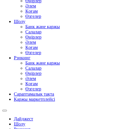
Өңірлер
Әлем
Қоғам
Өзгелер
Шолу
Банк және қаржы
Салалар
Өңірлер
Әлем
Қоғам
Өзгелер
Рэнкинг
Банк және қаржы
Салалар
Өңірлер
Әлем
Қоғам
Өзгелер
Сараптамалық тақта
Қаржы маркетплейсі
Дайджест
Шолу