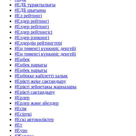
#ЕДБ тұрақтылығы
#ЕДБ шығыны
#Ел рейтингі
#Елдер рейтингі
#Елдер рейтингі
#Елдер рейтингісі
#Елдер рэнкингі
#Елдердің рейтингтері
#Ең төменгі күнкөріс деңгейі
#Ең төменгі күнкөріс деңгейі
#Еңбек
#Еңбек нарығы
#Еңбек нарығы
#Еңбекке қабілетті халық
#Ерікті жеке сақтандыру
#Ерікті зейнетақы жарналары
#Ерікті сақтандыру
#Ерлер
#Ерлер және әйелдер
#Есім
#Есірткі
#Ескі автокөліктер
#Ет
#Еуро
#Жалақы