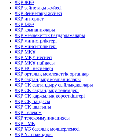
#ҚР ЖІӨ
#ҚР зейнетақы жүйесі
#ҚР Зейнетақы жүйесі
#ҚР интернет
#ҚР ІЖӨ
#ҚР компаниялары
#ҚР мемлекеттік бағдарламалары
#ҚР министрліктері
#ҚР минситрліктері
#ҚР МҚҰ
#ҚР МҚҰ несиесі
#ҚР МҚҰ пайдасы
#ҚР НС несиелері
#ҚР орталық мемлекеттік органдар
#ҚР сақтандыру компаниялары
#ҚР СК сақтандыру сыйлықақылары
#ҚР СК сақтандыру төлемдері
#ҚР СҚ қаржылық көрсеткіштері
#ҚР СҚ пайдасы
#ҚР СҚ шығыны
#ҚР Телеком
#ҚР телекоммуникациясы
#ҚР ТМК
#ҚР ҰБ базалық мөлшерлемесі
#ҚР Ұлттық қоры