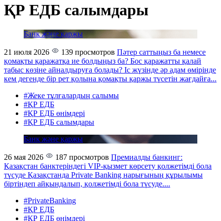
ҚР ЕДБ салымдары
Банк және қаржы
21 июля 2026
139 просмотров
Пәтер саттыңыз ба немесе
қомақты қаражатқа ие болдыңыз ба? Бос қаражатты қалай
табыс көзіне айналдыруға болады?
Іс жүзінде әр адам өмірінде
кем дегенде бір рет қолына қомақты қаржы түсетін жағдайға...
#Жеке тұлғалардың салымы
#ҚР ЕДБ
#ҚР ЕДБ өнімдері
#ҚР ЕДБ салымдары
Банк және қаржы
26 мая 2026
187 просмотров
Премиалды банкинг:
Қазақстан банктеріндегі VIP-қызмет көрсету қолжетімді бола
түсуде
Қазақстанда Private Banking нарығының құрылымы
біртіндеп айқындалып, қолжетімді бола түсуде....
#PrivateBanking
#ҚР ЕДБ
#ҚР ЕДБ өнімдері