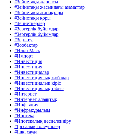
#Зейнетақы жарнасы
#Зейнетақы жасындағы азаматтар
#Зейнетақы жинақтары
#Зейнетақы қоры
#Зейнеткерлер
#Зергерлік бұйымдар
#Зергерлік бұйымдар
#Зерттеу
#Зообақтар
#Илон Маск
#Импорт
#Инвестиция
#Инвестиция
#Инвестициялар
#Инвестициялық жобалар
#Инвестициялық кіріс
#Инвестициялық табыс
#Интернет
#Интернет-алаяқтық
#Инфляция
#Инфрақұрылым
#Ипотека
#Ипотекалық несиелендіру
#Ірі салық төлеушілер
#Ішкі сауда