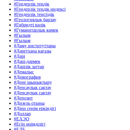
#Гендерлік теңдік
#Гендерлік теңдік индексі
#Гендерлік теңсіздік
#Геологиялық барлау
#Гибридті көлік
#Гуманитарлық көмек
#Ғылым
#Ғылым
#Даму институттары
#Дәретхана қағазы
#Дәрі
#Дәрі-дәрмек
#Дәрілік заттар
#Демалыс
#Демография
#Дене шынықтыру
#Денсаулық сақтау
#Денсаулық сақтау
#Депозит
#Дизель отыны
#Діни сенім еркіндігі
#Доллар
#ЕАЭО
#Егін өнімділігі
#ЕДБ