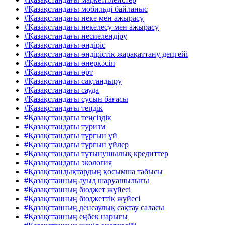
#Қазақстандағы мобильді байланыс
#Қазақстандағы неке мен ажырасу
#Қазақстандағы некелесу мен ажырасу
#Қазақстандағы несиелендіру
#Қазақстандағы өндіріс
#Қазақстандағы өндірістік жарақаттану деңгейі
#Қазақстандағы өнеркәсіп
#Қазақстандағы өрт
#Қазақстандағы сақтандыру
#Қазақстандағы сауда
#Қазақстандағы сусын бағасы
#Қазақстандағы теңдік
#Қазақстандағы теңсіздік
#Қазақстандағы туризм
#Қазақстандағы тұрғын үй
#Қазақстандағы тұрғын үйлер
#Қазақстандағы тұтынушылық кредиттер
#Қазақстандағы экология
#Қазақстандықтардың қосымша табысы
#Қазақстанның ауыд шаруашылығы
#Қазақстанның бюджет жүйесі
#Қазақстанның бюджеттік жүйесі
#Қазақстанның денсаулық сақтау саласы
#Қазақстанның еңбек нарығы