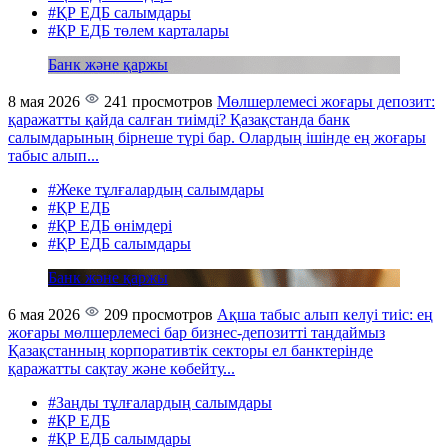
#ҚР ЕДБ салымдары
#ҚР ЕДБ төлем карталары
Банк және қаржы
8 мая 2026
241 просмотров
Мөлшерлемесі жоғары депозит:
қаражатты қайда салған тиімді?
Қазақстанда банк
салымдарының бірнеше түрі бар. Олардың ішінде ең жоғары
табыс алып...
#Жеке тұлғалардың салымдары
#ҚР ЕДБ
#ҚР ЕДБ өнімдері
#ҚР ЕДБ салымдары
Банк және қаржы
6 мая 2026
209 просмотров
Ақша табыс алып келуі тиіс: ең
жоғары мөлшерлемесі бар бизнес-депозитті таңдаймыз
Қазақстанның корпоративтік секторы ел банктерінде
қаражатты сақтау және көбейту...
#Заңды тұлғалардың салымдары
#ҚР ЕДБ
#ҚР ЕДБ салымдары