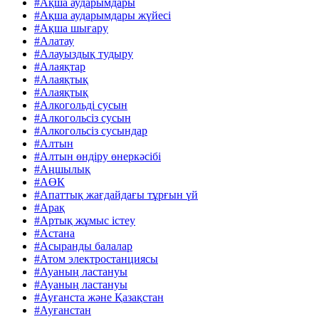
#Ақша аударымдары
#Ақша аударымдары жүйесі
#Ақша шығару
#Алатау
#Алауыздық тудыру
#Алаяқтар
#Алаяқтық
#Алаяқтық
#Алкогольді сусын
#Алкогольсіз сусын
#Алкогольсіз сусындар
#Алтын
#Алтын өндіру өнеркәсібі
#Аңшылық
#АӨК
#Апаттық жағдайдағы тұрғын үй
#Арақ
#Артық жұмыс істеу
#Астана
#Асыранды балалар
#Атом электростанциясы
#Ауаның ластануы
#Ауаның ластануы
#Ауғанста және Қазақстан
#Ауғанстан