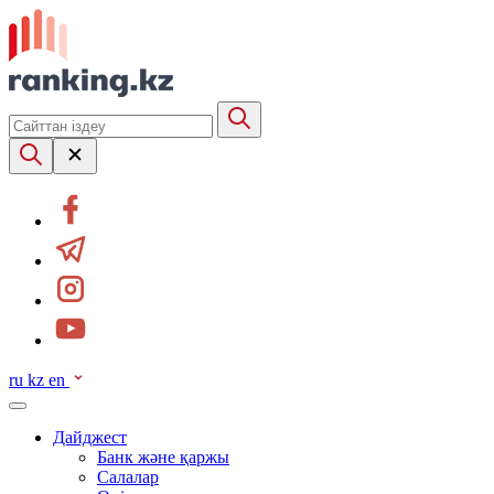
ru
kz
en
Дайджест
Банк және қаржы
Салалар