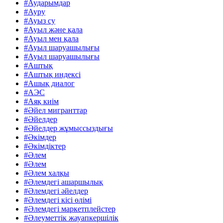
#Аударымдар
#Ауру
#Ауыз су
#Ауыл және қала
#Ауыл мен қала
#Ауыл шаруашылығы
#Ауыл шаруашылығы
#Аштық
#Аштық индексі
#Ашық диалог
#АЭС
#Аяқ киім
#Әйел мигранттар
#Әйелдер
#Әйелдер жұмыссыздығы
#Әкімдер
#Әкімдіктер
#Әлем
#Әлем
#Әлем халқы
#Әлемдегі ашаршылық
#Әлемдегі әйелдер
#Әлемдегі кісі өлімі
#Әлемдегі маркетплейстер
#Әлеуметтік жауапкершілік