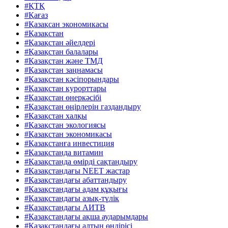
#ҚTҚ
#Қағаз
#Қазақсан экономикасы
#Қазақстан
#Қазақстан әйелдері
#Қазақстан балалары
#Қазақстан және ТМД
#Қазақстан заңнамасы
#Қазақстан кәсіпорындары
#Қазақстан курорттары
#Қазақстан өнеркәсібі
#Қазақстан өңірлерін газдандыру
#Қазақстан халқы
#Қазақстан экологиясы
#Қазақстан экономикасы
#Қазақстанға инвестиция
#Қазақстанда витамин
#Қазақстанда өмірді сақтандыру
#Қазақстандағы NEET жастар
#Қазақстандағы абаттандыру
#Қазақстандағы адам құқығы
#Қазақстандағы азық-түлік
#Қазақстандағы АИТВ
#Қазақстандағы ақша аударымдары
#Қазақстандағы алтын өндірісі