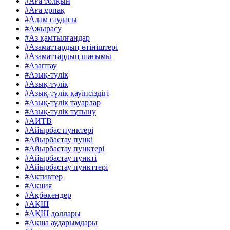
#Аға толқын
#Аға ұрпақ
#Адам саудасы
#Ажырасу
#Аз қамтылғандар
#Азаматтардың өтініштері
#Азаматтардың шағымы
#Азаптау
#Азық-түлік
#Азық-түлік
#Азық-түлік қауіпсіздігі
#Азық-түлік тауарлар
#Азық-түлік тұтыну
#АИТВ
#Айырбас пунктері
#Айырбастау пункі
#Айырбастау пунктері
#Айырбастау пункті
#Айырбастау пункттері
#Активтер
#Акция
#Ақбөкендер
#АҚШ
#АҚШ доллары
#Ақша аударымдары