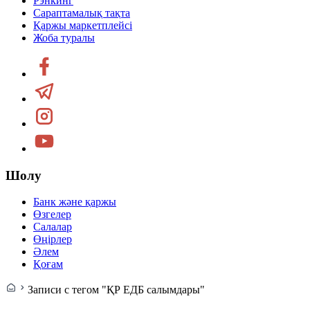
Рэнкинг
Сараптамалық тақта
Қаржы маркетплейсі
Жоба туралы
Шолу
Банк және қаржы
Өзгелер
Салалар
Өңірлер
Әлем
Қоғам
Записи с тегом "ҚР ЕДБ салымдары"