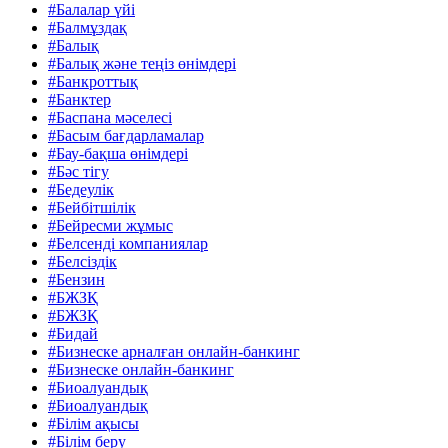
#Балалар үйі
#Балмұздақ
#Балық
#Балық және теңіз өнімдері
#Банкроттық
#Банктер
#Баспана мәселесі
#Басым бағдарламалар
#Бау-бақша өнімдері
#Бәс тігу
#Бедеулік
#Бейбітшілік
#Бейресми жұмыс
#Белсенді компаниялар
#Белсіздік
#Бензин
#БЖЗҚ
#БЖЗҚ
#Бидай
#Бизнеске арналған онлайн-банкинг
#Бизнеске онлайн-банкинг
#Биоалуандық
#Биоалуандық
#Білім ақысы
#Білім беру