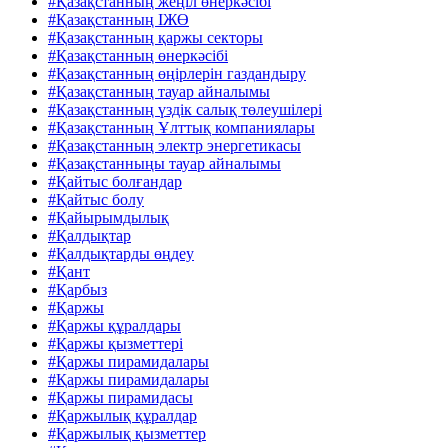
#Қазақстанның жеңіл өнеркәсібі
#Қазақстанның ІЖӨ
#Қазақстанның қаржы секторы
#Қазақстанның өнеркәсібі
#Қазақстанның өңірлерін газдандыру
#Қазақстанның тауар айналымы
#Қазақстанның үздік салық төлеушілері
#Қазақстанның Ұлттық компаниялары
#Қазақстанның электр энергетикасы
#Қазақстанныңы тауар айналымы
#Қайтыс болғандар
#Қайтыс болу
#Қайырымдылық
#Қалдықтар
#Қалдықтарды өңдеу
#Қант
#Қарбыз
#Қаржы
#Қаржы құралдары
#Қаржы қызметтері
#Қаржы пирамидалары
#Қаржы пирамидалары
#Қаржы пирамидасы
#Қаржылық құралдар
#Қаржылық қызметтер