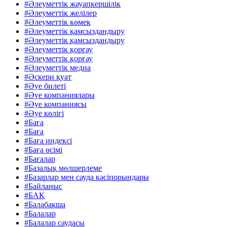
#Әлеуметтік жауапкершілік
#Әлеуметтік желілер
#Әлеуметтік көмек
#Әлеуметтік қамсыздандыру
#Әлеуметтік қамсыздандыру
#Әлеуметтік қорғау
#Әлеуметтік қорғау
#Әлеуметтік медиа
#Әскери қуат
#Әуе билеті
#Әуе компаниялары
#Әуе компаниясы
#Әуе көлігі
#Баға
#Баға
#Баға индексі
#Баға өсімі
#Бағалар
#Базалық мөлшерлеме
#Базарлар мен сауда кәсіпорындары
#Байланыс
#БАҚ
#Балабақша
#Балалар
#Балалар саудасы