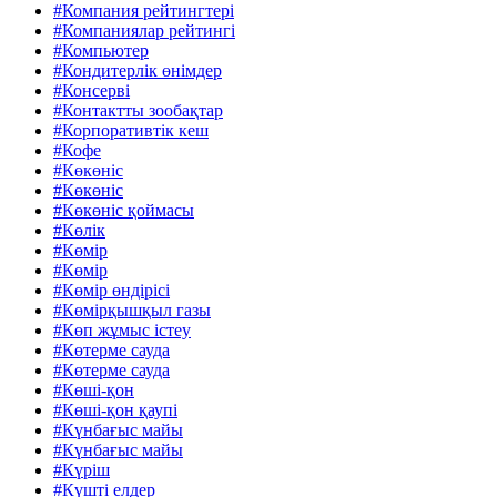
#Компания рейтингтері
#Компаниялар рейтингі
#Компьютер
#Кондитерлік өнімдер
#Консерві
#Контактты зообақтар
#Корпоративтік кеш
#Кофе
#Көкөніс
#Көкөніс
#Көкөніс қоймасы
#Көлік
#Көмір
#Көмір
#Көмір өндірісі
#Көмірқышқыл газы
#Көп жұмыс істеу
#Көтерме сауда
#Көтерме сауда
#Көші-қон
#Көші-қон қаупі
#Күнбағыс майы
#Күнбағыс майы
#Күріш
#Күшті елдер