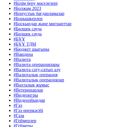
#Білім беру мәселелері
#Болжам 2023
#Бонустық бағдарламалар
#Борышкерлер
#Босқындар және мигранттар
#Бөлшек сауда
#Бөлшек сауда
#БҰҰ
#БҰҰ ТДМ
#Бюджет шығыны
#Вакцина
#Валюта
#Валюта операциялары
#Валюта сату-сатып алу
#Валюталық операция
#Валюталық операциялар
#Вахталық жұмыс
#Ветеринарлар
#Видеоигры
#Видеоойындар
#Газ
#Газ өнеркәсібі
#Газа
#Геймерлер
#Геймеры