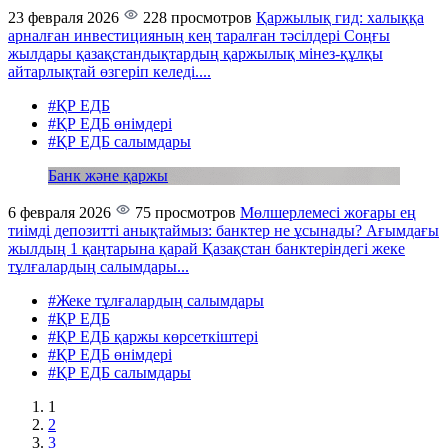
23 февраля 2026
228 просмотров
Қаржылық гид: халыққа
арналған инвестицияның кең таралған тәсілдері
Соңғы
жылдары қазақстандықтардың қаржылық мінез-құлқы
айтарлықтай өзгеріп келеді....
#ҚР ЕДБ
#ҚР ЕДБ өнімдері
#ҚР ЕДБ салымдары
Банк және қаржы
6 февраля 2026
75 просмотров
Мөлшерлемесі жоғары ең
тиімді депозитті анықтаймыз: банктер не ұсынады?
Ағымдағы
жылдың 1 қаңтарына қарай Қазақстан банктеріндегі жеке
тұлғалардың салымдары...
#Жеке тұлғалардың салымдары
#ҚР ЕДБ
#ҚР ЕДБ қаржы көрсеткіштері
#ҚР ЕДБ өнімдері
#ҚР ЕДБ салымдары
1
2
3