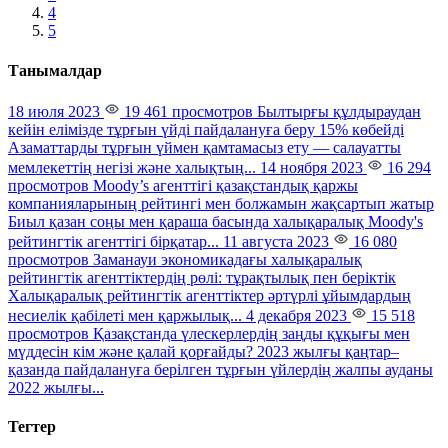
4
5
Танымалдар
18 июля 2023
19 461 просмотров
Былтырғы құлдыраудан
кейін елімізде тұрғын үйді пайдалануға беру 15% көбейді
Азаматтарды тұрғын үймен қамтамасыз ету — салауатты
мемлекеттің негізі және халықтың...
14 ноября 2023
16 294
просмотров
Moody’s агенттігі қазақстандық қаржы
компанияларының рейтингі мен болжамын жақсартып жатыр
Биыл қазан соңы мен қараша басында халықаралық Moody's
рейтингтік агенттігі бірқатар...
11 августа 2023
16 080
просмотров
Заманауи экономикадағы халықаралық
рейтингтік агенттіктердің рөлі: тұрақтылық пен беріктік
Халықаралық рейтингтік агенттіктер әртүрлі ұйымдардың
несиелік қабілеті мен қаржылық...
4 декабря 2023
15 518
просмотров
Қазақстанда үлескерлердің заңды құқығы мен
мүддесін кім және қалай қорғайды?
2023 жылғы қаңтар–
қазанда пайдалануға берілген тұрғын үйлердің жалпы ауданы
2022 жылғы...
Тегтер