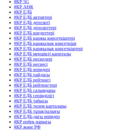
#ҚР 5G
#ҚР АӨК
#ҚР ЕДБ
#ҚР ЕДБ активтері
#ҚР ЕДБ депозиті
#ҚР ЕДБ депозиттері
#ҚР ЕДБ кредиттері
#ҚР ЕДБ қаржы көрсеткіштері
#ҚР ЕДБ қаржылық көрсеткіші
#ҚР ЕДБ қаржылық көрсеткіштері
#ҚР ЕДБ меншікті капиталы
#ҚР ЕДБ несиелері
#ҚР ЕДБ несиесі
#ҚР ЕДБ өнімдері
#ҚР ЕДБ пайдасы
#ҚР ЕДБ рейтингі
#ҚР ЕДБ рейтингтері
#ҚР ЕДБ салымдары
#ҚР ЕДБ сенімділігі
#ҚР ЕДБ табысы
#ҚР ЕДБ төлем карталары
#ҚР ЕДБ тұрақтылығы
#ҚР ЕДБ-дағы өнімдер
#ҚР еңбек нарығы
#ҚР және РФ