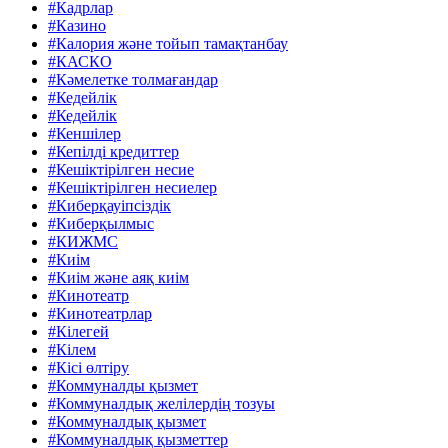
#Кадрлар
#Казино
#Калория және тойып тамақтанбау
#КАСКО
#Кәмелетке толмағандар
#Кедейлік
#Кедейлік
#Кеншілер
#Кепілді кредиттер
#Кешіктірілген несие
#Кешіктірілген несиелер
#Киберқауіпсіздік
#Киберқылмыс
#КИЖМС
#Киім
#Киім және аяқ киім
#Кинотеатр
#Кинотеатрлар
#Кілегей
#Кілем
#Кісі өлтіру
#Коммуналды қызмет
#Коммуналдық желілердің тозуы
#Коммуналдық қызмет
#Коммуналдық қызметтер