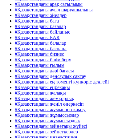
#Қазақстандағы арақ сатылымы
#Қазақстандағы ауыл шаруашылығы
#Қазақстандағы әйелдер
#Қазақстандағы баға
#Қазақстандағы бағалар
#Қазақстандағы байланыс
#Қазақстандағы БАҚ
#Қазақстандағы балалар
#Қазақстандағы баспана
#Қазақстандағы бизнес
#Қазақстандағы білім беру
#Қазақстандағы ғылым
#Қазақстандағы дәрі бағасы
#Қазақстандағы денсаулық сақтау
#Қазақстандағы ең төменгі күнкөріс деңгейі
#Қазақстандағы еңбекақы
#Қазақстандағы жалақы
#Қазақстандағы жемқорлық
#Қазақстандағы жеңіл өнеркәсіп
#Қазақстандағы жұмыспен қамту
#Қазақстандағы жұмыссыздар
#Қазақстандағы жұмыссыздық
#Қазақстандағы зейнетақы жүйесі
#Қазақстандағы зейнеткерлер
#Қазақстандағы инвеастиция