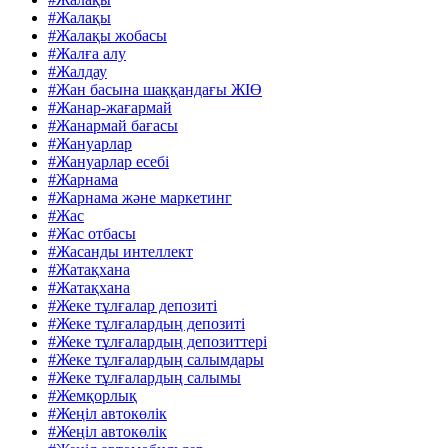
#Жалақы
#Жалақы жобасы
#Жалға алу
#Жалдау
#Жан басына шаққандағы ЖІӨ
#Жанар-жағармай
#Жанармай бағасы
#Жануарлар
#Жануарлар есебі
#Жарнама
#Жарнама және маркетинг
#Жас
#Жас отбасы
#Жасанды интеллект
#Жатақхана
#Жатақхана
#Жеке тұлғалар депозиті
#Жеке тұлғалардың депозиті
#Жеке тұлғалардың депозиттері
#Жеке тұлғалардың салымдары
#Жеке тұлғалардың салымы
#Жемқорлық
#Жеңіл автокөлік
#Жеңіл автокөлік