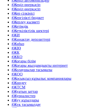
#Жеңіл автомобильдер
#Жеңіл өнеркәсіп
#Жеңіл өнеркәсіп
#Жер сілкінісі
#Жергілікті бюджет
#Жерлеу қызметі
#Жетімдік
#Жеткіліктілік шектері
#ЖИ
#Жинақтау депозиттері
#Жиһаз
#ЖІӨ
#ЖК
#ЖКО
#Жоғары білім
#Жоғары жылдамдықты интернет
#Жолаушылар тасымалы
#ЖОО
#Жосықсыз құрылыс компаниялары
#Жөндеу
#ЖТСМ
#Жуатын заттар
#Журналистер
#Жуу құралдары
#Жүк тасымалдау