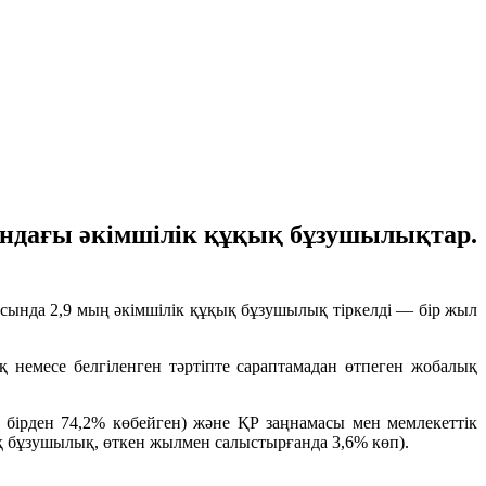
ындағы әкімшілік құқық бұзушылықтар.
сында 2,9 мың әкімшілік құқық бұзушылық тіркелді — бір жыл
немесе белгіленген тәртіпте сараптамадан өтпеген жобалық
бірден 74,2% көбейген) және ҚР заңнамасы мен мемлекеттік
қ бұзушылық, өткен жылмен салыстырғанда 3,6% көп).