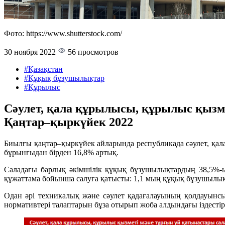
Фото: https://www.shutterstock.com/
30 ноября 2022
56 просмотров
#Қазақстан
#Құқық бұзушылықтар
#Құрылыс
Сәулет, қала құрылысы, құрылыс қызм
Қаңтар–қыркүйек 2022
Биылғы қаңтар–қыркүйек айларында республикада сәулет, қал
бұрынғыдан бірден 16,8% артық.
Саладағы барлық әкімшілік құқық бұзушылықтардың 38,5%-ы
құжаттама бойынша салуға қатысты: 1,1 мың құқық бұзушылық,
Одан әрі техникалық және сәулет қадағалауының қолдауынс
нормативтері талаптарын бұза отырып жоба алдындағы іздесті