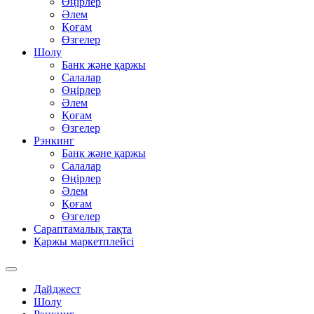
Өңірлер
Әлем
Қоғам
Өзгелер
Шолу
Банк және қаржы
Салалар
Өңірлер
Әлем
Қоғам
Өзгелер
Рэнкинг
Банк және қаржы
Салалар
Өңірлер
Әлем
Қоғам
Өзгелер
Сараптамалық тақта
Қаржы маркетплейсі
Дайджест
Шолу