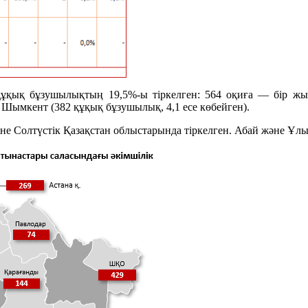
құқық бұзушылықтың 19,5%-ы тіркелген: 564 оқиға — бір ж
 Шымкент (382 құқық бұзушылық, 4,1 есе көбейген).
Солтүстік Қазақстан облыстарында тіркелген. Абай және Ұлытау