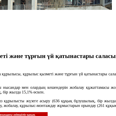
еті және тұрғын үй қатынастары салас
а құрылысы, құрылыс қызметі және тұрғын үй қатынастары сала
 нысандар мен олардың кешендерін жобалау құжаттамасы жоқ 
 бір жылда 15,1% өскен.
ыз құрылысты жүзеге асыру (636 құқық бұзушылық, бір жылда 
ру, жобалау, құрылыс-монтаждау жұмыстарын орындау (261 құқы