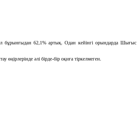
ыл бұрынғыдан 62,1% артық. Одан кейінгі орындарда Шығыс
 өңірлерінде әлі бірде-бір оқиға тіркелмеген.