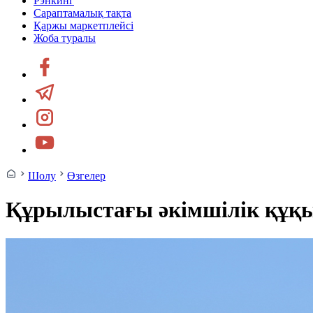
Рэнкинг
Сараптамалық тақта
Қаржы маркетплейсі
Жоба туралы
Шолу
Өзгелер
Құрылыстағы әкімшілік құқы