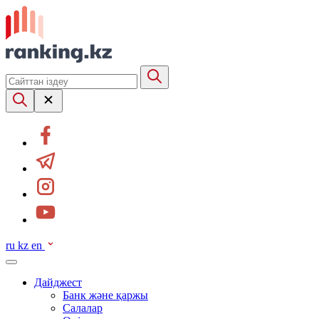
ru
kz
en
Дайджест
Банк және қаржы
Салалар