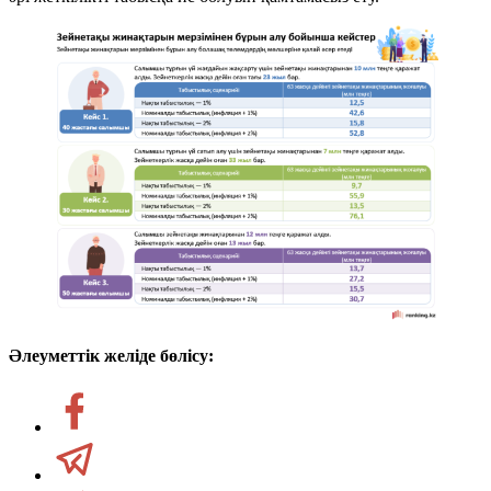
Әлеуметтік желіде бөлісу: