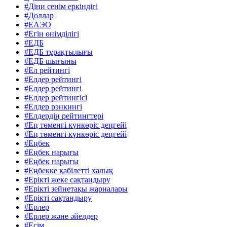
#Діни сенім еркіндігі
#Доллар
#ЕАЭО
#Егін өнімділігі
#ЕДБ
#ЕДБ тұрақтылығы
#ЕДБ шығыны
#Ел рейтингі
#Елдер рейтингі
#Елдер рейтингі
#Елдер рейтингісі
#Елдер рэнкингі
#Елдердің рейтингтері
#Ең төменгі күнкөріс деңгейі
#Ең төменгі күнкөріс деңгейі
#Еңбек
#Еңбек нарығы
#Еңбек нарығы
#Еңбекке қабілетті халық
#Ерікті жеке сақтандыру
#Ерікті зейнетақы жарналары
#Ерікті сақтандыру
#Ерлер
#Ерлер және әйелдер
#Есім