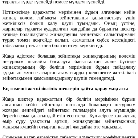
тұрақты түрде түспейді немесе мүлдем түспейді.
Нәтижесінде қаражатты мерзімінен бұрын алғаннан кейін
жинақ көлемі лайықты зейнетақыны қалыптастыру үшін
жеткіліксіз болып қалу қаупі туындады. Оның үстіне,
жарналар тұрақты аударылған жағдайда да бұрынғы шектер
кезінде болашақтағы жинақтаушы зейнетақы салыстырмалы
түрде төмен деңгейде қалып, азаматтың еңбек кезеңіндегі
табысының тек аз ғана бөлігін өтеуі мүмкін еді.
Жаңа әдістеме болашақ зейнетақы жинақтарының көлемін
неғұрлым шынайы бағалауға бағытталған және бүгінде
жинақтарының бір бөлігін мерзімінен бұрын пайдалану
құқығын жүзеге асырған азаматтардың келешекте жеткіліксіз
зейнетақымен қамсыздандырылу қаупін төмендетеді.
Ең төменгі жеткіліктілік шектерін қайта қарау мақсаты
Жаңа шектер қаражаттың бір бөлігін мерзімінен бұрын
алғаннан кейін зейнетақы шотында болашақта неғұрлым
жоғары деңгейдегі зейнетақы төлемдерін алуға мүмкіндік
беретін сома қалатындай етіп есептелді. Бұл әсіресе халықтың
өмір сүру ұзақтығы артып, жинақтаушы зейнетақының
маңызы күшейіп отырған қазіргі жағдайда өте маңызды.
Сонымен қатар өзгерістер табысты алмастыру коэффициентін