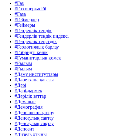
#Газ
#Газ өнеркәсібі
#Газа
#Геймерлер
#Геймеры
#Гендерлік теңдік
#Гендерлік теңдік индексі
#Гендерлік теңсіздік
#Геологиялық барлау
#Гибридті көлік
#Гуманитарлық көмек
#Ғылым
#Ғылым
#Даму институттары
#Дәретхана қағазы
#Дәрі
#Дәрі-дәрмек
#Дәрілік заттар
#Демалыс
#Демография
#Дене шынықтыру
#Денсаулық сақтау
#Денсаулық сақтау
#Депозит
#Дизель отыны