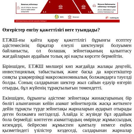
Өзгерістер енгізу қажеттілігі неге туындады?
ЕТЖШ-ны қайта қарау қажеттілігі бұрынғы есептеу
әдістемесінің бірқатар елеулі шектеулері болуымен
байланысты, ол болашақ зейнетақының қалыптасу
жағдайларын әрдайым толық әрі нақты көрсете бермейтін.
Біріншіден, ЕТЖШ мөлшері көп жағдайда жалақы деңгейі,
инвестициялық табыстылық және басқа да көрсеткіштер
сияқты ұзақмерзімді макроэкономикалық болжамдарға тәуелді
болды. Соның салдарынан шектер жыл сайын едәуір өзгеріп
отырды, бұл жүйенің тұрақтылығын төмендетті.
Екіншіден, бұрынғы әдістеме зейнетақы жинақтарының бір
бөлігі алынғаннан кейін азамат зейнеткерлік жасқа жеткенге
дейін тұрақты түрде зейнетақы жарналарын аударып отырады
деген болжамға негізделді. Алайда іс жүзінде бұл әрдайым
бола бермейді: көптеген азаматтардың өмірінде жұмыссыздық
кезеңдері, бейресми жұмыспен қамтылу немесе еңбек
қызметіндегі үзілістер кездеседі, салдарынан жарналар