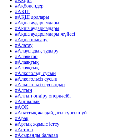
#Акция
#Ақбөкендер
#АҚШ
#АҚШ доллары
#Ақша аударымдары
#Ақша аударымдары
#Ақша аударымдары жүйесі
#Ақша шығару
#Алатау
#Алауыздық тудыру
#Алаяқтар
#Алаяқтық
#Алаяқтық
#Алкогольді сусын
#Алкогольсіз сусын
#Алкогольсіз сусындар
#Алтын
#Алтын өндіру өнеркәсібі
#Аңшылық
#АӨК
#Апаттық жағдайдағы тұрғын үй
#Арақ
#Артық жұмыс істеу
#Астана
#Асыранды балалар