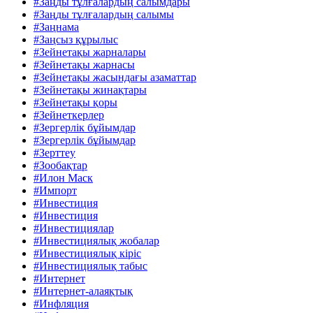
#Заңды тұлғалардың салымдары
#Заңды тұлғалардың салымы
#Заңнама
#Заңсыз құрылыс
#Зейнетақы жарналары
#Зейнетақы жарнасы
#Зейнетақы жасындағы азаматтар
#Зейнетақы жинақтары
#Зейнетақы қоры
#Зейнеткерлер
#Зергерлік бұйымдар
#Зергерлік бұйымдар
#Зерттеу
#Зообақтар
#Илон Маск
#Импорт
#Инвестиция
#Инвестиция
#Инвестициялар
#Инвестициялық жобалар
#Инвестициялық кіріс
#Инвестициялық табыс
#Интернет
#Интернет-алаяқтық
#Инфляция