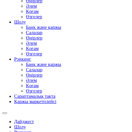
Өңірлер
Әлем
Қоғам
Өзгелер
Шолу
Банк және қаржы
Салалар
Өңірлер
Әлем
Қоғам
Өзгелер
Рэнкинг
Банк және қаржы
Салалар
Өңірлер
Әлем
Қоғам
Өзгелер
Сараптамалық тақта
Қаржы маркетплейсі
Дайджест
Шолу