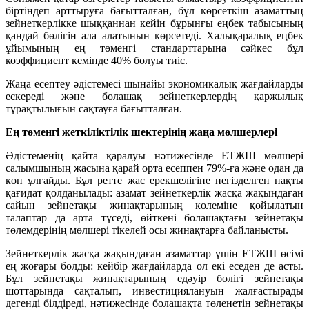
біртіндеп арттыруға бағытталған, бұл көрсеткіш азаматтың
зейнеткерлікке шыққаннан кейін бұрынғы еңбек табысының
қандай бөлігін ала алатынын көрсетеді. Халықаралық еңбек
ұйымының ең төменгі стандарттарына сәйкес бұл
коэффициент кемінде 40% болуы тиіс.
Жаңа есептеу әдістемесі шынайы экономикалық жағдайларды
ескереді және болашақ зейнеткерлердің қаржылық
тұрақтылығын сақтауға бағытталған.
Ең төменгі жеткіліктілік шектерінің жаңа мөлшерлері
Әдістеменің қайта қаралуы нәтижесінде ЕТЖШ мөлшері
салымшының жасына қарай орта есеппен 79%-ға және одан да
көп ұлғайды. Бұл ретте жас ерекшелігіне негізделген нақты
қағидат қолданылады: азамат зейнеткерлік жасқа жақындаған
сайын зейнетақы жинақтарының көлеміне қойылатын
талаптар да арта түседі, өйткені болашақтағы зейнетақы
төлемдерінің мөлшері тікелей осы жинақтарға байланысты.
Зейнеткерлік жасқа жақындаған азаматтар үшін ЕТЖШ өсімі
ең жоғары болды: кейбір жағдайларда ол екі еседен де асты.
Бұл зейнетақы жинақтарының едәуір бөлігі зейнетақы
шоттарында сақталып, инвестициялануын жалғастырады
дегенді білдіреді, нәтижесінде болашақта төленетін зейнетақы