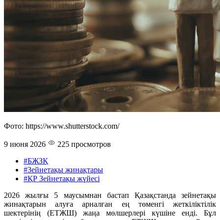
Фото: https://www.shutterstock.com/
9 июня 2026
225 просмотров
#БЖЗҚ
#Зейнетақы жинақтары
#ҚР Зейнетақы жүйесі
2026 жылғы 5 маусымнан бастап Қазақстанда зейнетақы
жинақтарын алуға арналған ең төменгі жеткіліктілік
шектерінің (ЕТЖШ) жаңа мөлшерлері күшіне енді. Бұл