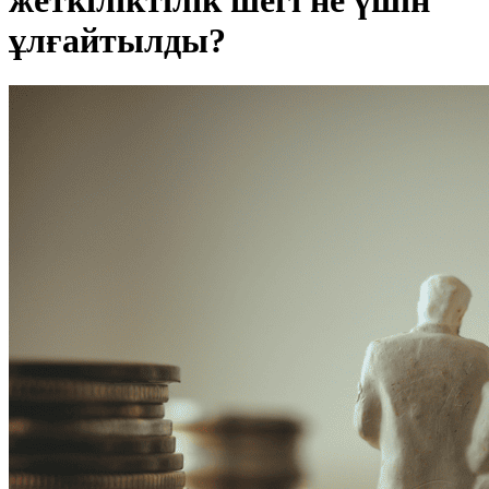
жеткіліктілік шегі не үшін
ұлғайтылды?