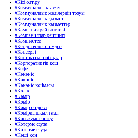
#Кісі өлтіру
#Коммуналды қызмет
#Коммуналдық желілердің тозуы
#Коммуналдық қызмет
#Коммуналдық қызметтер
#Компания рейтингтері
#Компаниялар рейтингі
#Компьютер
#Кондитерлік өнімдер
#Консерві
#Контактты зообақтар
#Корпоративтік кеш
#Кофе
#Көкөніс
#Көкөніс
#Көкөніс қоймасы
#Көлік
#Көмір
#Көмір
#Көмір өндірісі
#Көмірқышқыл газы
#Көп жұмыс істеу
#Көтерме сауда
#Көтерме сауда
#Көші-қон