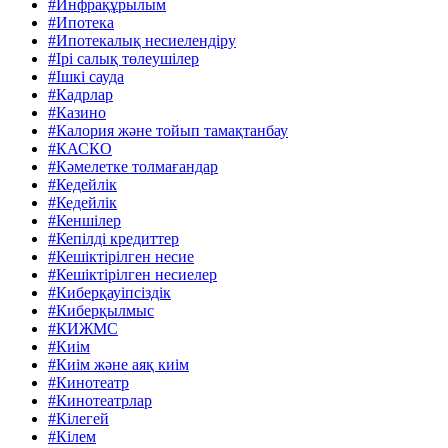
#Инфрақұрылым
#Ипотека
#Ипотекалық несиелендіру
#Ірі салық төлеушілер
#Ішкі сауда
#Кадрлар
#Казино
#Калория және тойып тамақтанбау
#КАСКО
#Кәмелетке толмағандар
#Кедейлік
#Кедейлік
#Кеншілер
#Кепілді кредиттер
#Кешіктірілген несие
#Кешіктірілген несиелер
#Киберқауіпсіздік
#Киберқылмыс
#КИЖМС
#Киім
#Киім және аяқ киім
#Кинотеатр
#Кинотеатрлар
#Кілегей
#Кілем