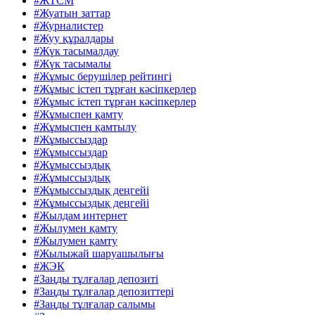
#ЖТСМ
#Жуатын заттар
#Журналистер
#Жуу құралдары
#Жүк тасымалдау
#Жүк тасымалы
#Жұмыс берушілер рейтингі
#Жұмыс істеп тұрған кәсіпкерлер
#Жұмыс істеп тұрған кәсіпкерлер
#Жұмыспен қамту
#Жұмыспен қамтылу
#Жұмыссыздар
#Жұмыссыздар
#Жұмыссыздық
#Жұмыссыздық
#Жұмыссыздық деңгейі
#Жұмыссыздық деңгейі
#Жылдам интернет
#Жылумен қамту
#Жылумен қамту
#Жылыжай шаруашылығы
#ЖЭК
#Заңды тұлғалар депозиті
#Заңды тұлғалар депозиттері
#Заңды тұлғалар салымы