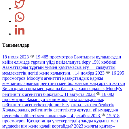
Танымалдар
18 июля 2023
19 465 просмотров
Былтырғы құлдыраудан
кейін елімізде тұрғын үйді пайдалануға беру 15% көбейді
Азаматтарды тұрғын үймен қамтамасыз ету — салауатты
мемлекеттің негізі және халықтың...
14 ноября 2023
16 295
просмотров
Moody’s агенттігі қазақстандық қаржы
компанияларының рейтингі мен болжамын жақсартып жатыр
Биыл қазан соңы мен қараша басында халықаралық Moody's
рейтингтік агенттігі бірқатар...
11 августа 2023
16 082
просмотров
Заманауи экономикадағы халықаралық
рейтингтік агенттіктердің рөлі: тұрақтылық пен беріктік
Халықаралық рейтингтік агенттіктер әртүрлі ұйымдардың
несиелік қабілеті мен қаржылық...
4 декабря 2023
15 518
просмотров
Қазақстанда үлескерлердің заңды құқығы мен
мүддесін кім және қалай қорғайды?
2023 жылғы қаңтар–