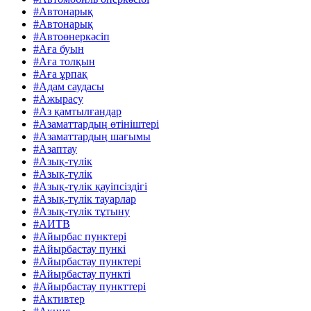
#Автонарық
#Автонарық
#Автоөнеркәсіп
#Аға буын
#Аға толқын
#Аға ұрпақ
#Адам саудасы
#Ажырасу
#Аз қамтылғандар
#Азаматтардың өтініштері
#Азаматтардың шағымы
#Азаптау
#Азық-түлік
#Азық-түлік
#Азық-түлік қауіпсіздігі
#Азық-түлік тауарлар
#Азық-түлік тұтыну
#АИТВ
#Айырбас пунктері
#Айырбастау пункі
#Айырбастау пунктері
#Айырбастау пункті
#Айырбастау пункттері
#Активтер