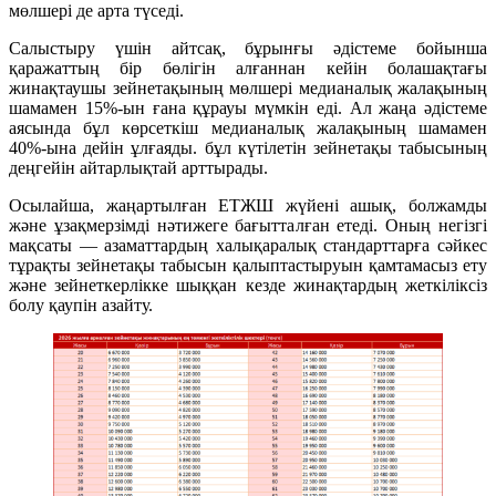
мөлшері де арта түседі.
Салыстыру үшін айтсақ, бұрынғы әдістеме бойынша
қаражаттың бір бөлігін алғаннан кейін болашақтағы
жинақтаушы зейнетақының мөлшері медианалық жалақының
шамамен 15%-ын ғана құрауы мүмкін еді. Ал жаңа әдістеме
аясында бұл көрсеткіш медианалық жалақының шамамен
40%-ына дейін ұлғаяды. бұл күтілетін зейнетақы табысының
деңгейін айтарлықтай арттырады.
Осылайша, жаңартылған ЕТЖШ жүйені ашық, болжамды
және ұзақмерзімді нәтижеге бағытталған етеді. Оның негізгі
мақсаты — азаматтардың халықаралық стандарттарға сәйкес
тұрақты зейнетақы табысын қалыптастыруын қамтамасыз ету
және зейнеткерлікке шыққан кезде жинақтардың жеткіліксіз
болу қаупін азайту.