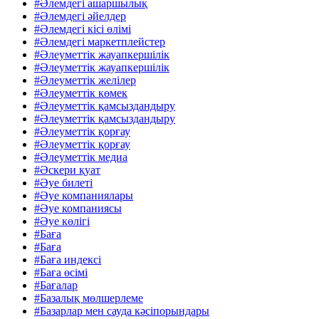
#Әлемдегі ашаршылық
#Әлемдегі әйелдер
#Әлемдегі кісі өлімі
#Әлемдегі маркетплейстер
#Әлеуметтік жауапкершілік
#Әлеуметтік жауапкершілік
#Әлеуметтік желілер
#Әлеуметтік көмек
#Әлеуметтік қамсыздандыру
#Әлеуметтік қамсыздандыру
#Әлеуметтік қорғау
#Әлеуметтік қорғау
#Әлеуметтік медиа
#Әскери қуат
#Әуе билеті
#Әуе компаниялары
#Әуе компаниясы
#Әуе көлігі
#Баға
#Баға
#Баға индексі
#Баға өсімі
#Бағалар
#Базалық мөлшерлеме
#Базарлар мен сауда кәсіпорындары