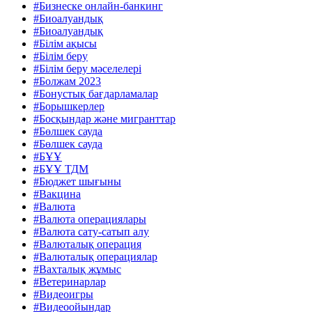
#Бизнеске онлайн-банкинг
#Биоалуандық
#Биоалуандық
#Білім ақысы
#Білім беру
#Білім беру мәселелері
#Болжам 2023
#Бонустық бағдарламалар
#Борышкерлер
#Босқындар және мигранттар
#Бөлшек сауда
#Бөлшек сауда
#БҰҰ
#БҰҰ ТДМ
#Бюджет шығыны
#Вакцина
#Валюта
#Валюта операциялары
#Валюта сату-сатып алу
#Валюталық операция
#Валюталық операциялар
#Вахталық жұмыс
#Ветеринарлар
#Видеоигры
#Видеоойындар