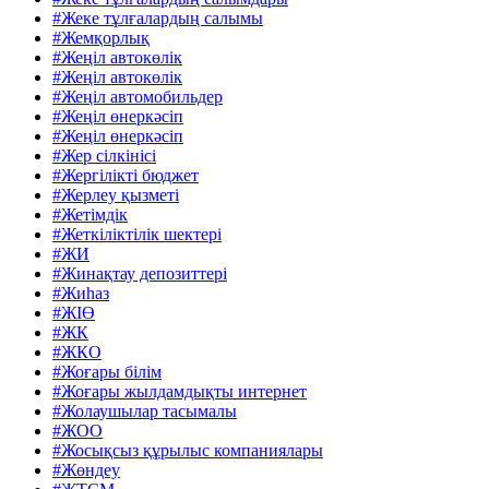
#Жеке тұлғалардың салымы
#Жемқорлық
#Жеңіл автокөлік
#Жеңіл автокөлік
#Жеңіл автомобильдер
#Жеңіл өнеркәсіп
#Жеңіл өнеркәсіп
#Жер сілкінісі
#Жергілікті бюджет
#Жерлеу қызметі
#Жетімдік
#Жеткіліктілік шектері
#ЖИ
#Жинақтау депозиттері
#Жиһаз
#ЖІӨ
#ЖК
#ЖКО
#Жоғары білім
#Жоғары жылдамдықты интернет
#Жолаушылар тасымалы
#ЖОО
#Жосықсыз құрылыс компаниялары
#Жөндеу