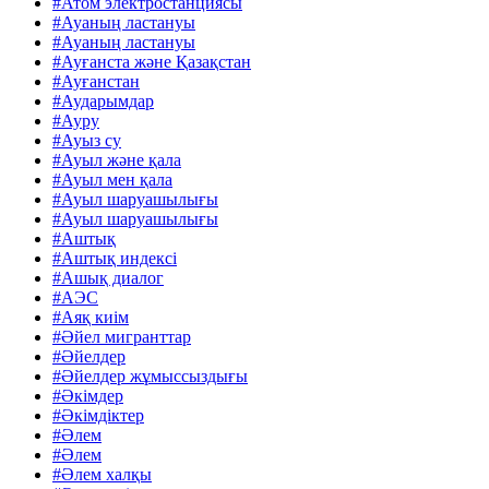
#Атом электростанциясы
#Ауаның ластануы
#Ауаның ластануы
#Ауғанста және Қазақстан
#Ауғанстан
#Аударымдар
#Ауру
#Ауыз су
#Ауыл және қала
#Ауыл мен қала
#Ауыл шаруашылығы
#Ауыл шаруашылығы
#Аштық
#Аштық индексі
#Ашық диалог
#АЭС
#Аяқ киім
#Әйел мигранттар
#Әйелдер
#Әйелдер жұмыссыздығы
#Әкімдер
#Әкімдіктер
#Әлем
#Әлем
#Әлем халқы