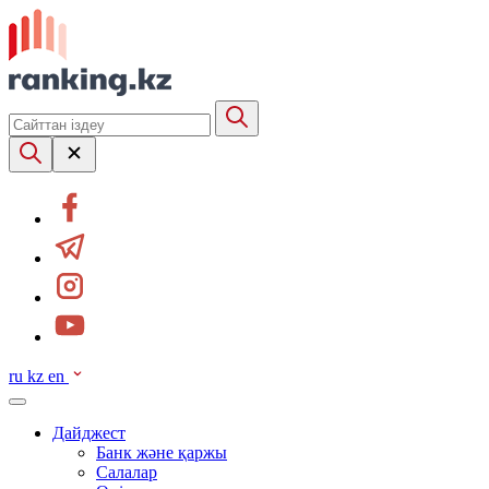
ru
kz
en
Дайджест
Банк және қаржы
Салалар