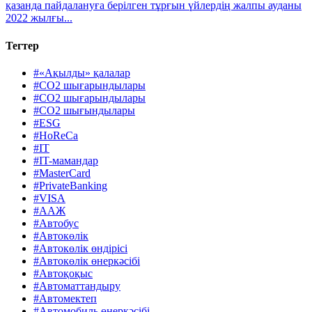
қазанда пайдалануға берілген тұрғын үйлердің жалпы ауданы
2022 жылғы...
Тегтер
#«Ақылды» қалалар
#CO2 шығарындылары
#CO2 шығарындылары
#CO2 шығындылары
#ESG
#HoReCa
#IT
#IT-мамандар
#MasterCard
#PrivateBanking
#VISA
#ААЖ
#Автобус
#Автокөлік
#Автокөлік өндірісі
#Автокөлік өнеркәсібі
#Автоқоқыс
#Автоматтандыру
#Автомектеп
#Автомобиль өнеркәсібі