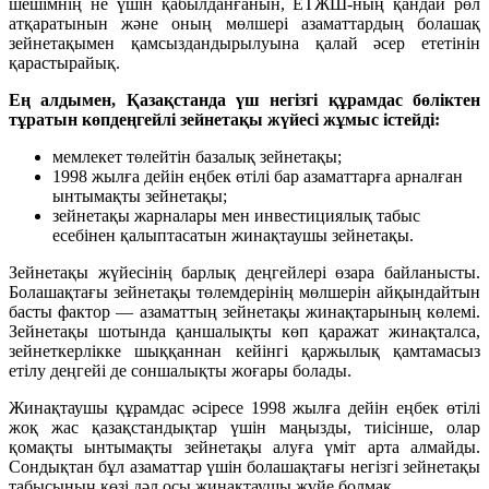
шешімнің не үшін қабылданғанын, ЕТЖШ-ның қандай рөл
атқаратынын және оның мөлшері азаматтардың болашақ
зейнетақымен қамсыздандырылуына қалай әсер ететінін
қарастырайық.
Ең алдымен, Қазақстанда үш негізгі құрамдас бөліктен
тұратын көпдеңгейлі зейнетақы жүйесі жұмыс істейді:
мемлекет төлейтін базалық зейнетақы;
1998 жылға дейін еңбек өтілі бар азаматтарға арналған
ынтымақты зейнетақы;
зейнетақы жарналары мен инвестициялық табыс
есебінен қалыптасатын жинақтаушы зейнетақы.
Зейнетақы жүйесінің барлық деңгейлері өзара байланысты.
Болашақтағы зейнетақы төлемдерінің мөлшерін айқындайтын
басты фактор — азаматтың зейнетақы жинақтарының көлемі.
Зейнетақы шотында қаншалықты көп қаражат жинақталса,
зейнеткерлікке шыққаннан кейінгі қаржылық қамтамасыз
етілу деңгейі де соншалықты жоғары болады.
Жинақтаушы құрамдас әсіресе 1998 жылға дейін еңбек өтілі
жоқ жас қазақстандықтар үшін маңызды, тиісінше, олар
қомақты ынтымақты зейнетақы алуға үміт арта алмайды.
Сондықтан бұл азаматтар үшін болашақтағы негізгі зейнетақы
табысының көзі дәл осы жинақтаушы жүйе болмақ.