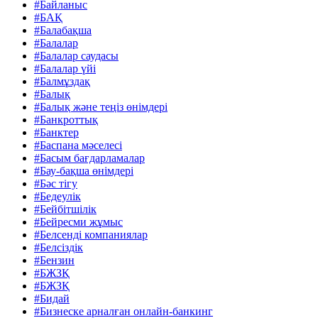
#Байланыс
#БАҚ
#Балабақша
#Балалар
#Балалар саудасы
#Балалар үйі
#Балмұздақ
#Балық
#Балық және теңіз өнімдері
#Банкроттық
#Банктер
#Баспана мәселесі
#Басым бағдарламалар
#Бау-бақша өнімдері
#Бәс тігу
#Бедеулік
#Бейбітшілік
#Бейресми жұмыс
#Белсенді компаниялар
#Белсіздік
#Бензин
#БЖЗҚ
#БЖЗҚ
#Бидай
#Бизнеске арналған онлайн-банкинг