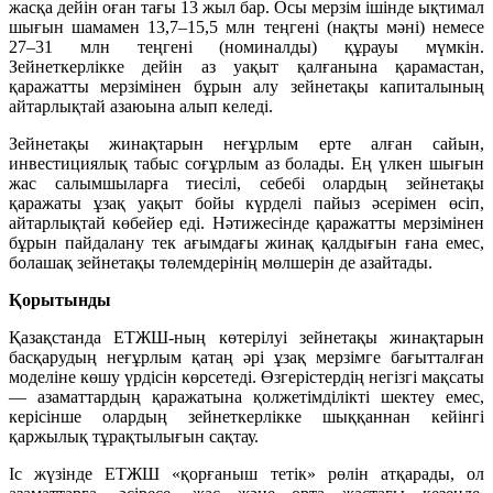
жасқа дейін оған тағы 13 жыл бар. Осы мерзім ішінде ықтимал
шығын шамамен 13,7–15,5 млн теңгені (нақты мәні) немесе
27–31 млн теңгені (номиналды) құрауы мүмкін.
Зейнеткерлікке дейін аз уақыт қалғанына қарамастан,
қаражатты мерзімінен бұрын алу зейнетақы капиталының
айтарлықтай азаюына алып келеді.
Зейнетақы жинақтарын неғұрлым ерте алған сайын,
инвестициялық табыс соғұрлым аз болады. Ең үлкен шығын
жас салымшыларға тиесілі, себебі олардың зейнетақы
қаражаты ұзақ уақыт бойы күрделі пайыз әсерімен өсіп,
айтарлықтай көбейер еді. Нәтижесінде қаражатты мерзімінен
бұрын пайдалану тек ағымдағы жинақ қалдығын ғана емес,
болашақ зейнетақы төлемдерінің мөлшерін де азайтады.
Қорытынды
Қазақстанда ЕТЖШ-ның көтерілуі зейнетақы жинақтарын
басқарудың неғұрлым қатаң әрі ұзақ мерзімге бағытталған
моделіне көшу үрдісін көрсетеді. Өзгерістердің негізгі мақсаты
— азаматтардың қаражатына қолжетімділікті шектеу емес,
керісінше олардың зейнеткерлікке шыққаннан кейінгі
қаржылық тұрақтылығын сақтау.
Іс жүзінде ЕТЖШ «қорғаныш тетік» рөлін атқарады, ол