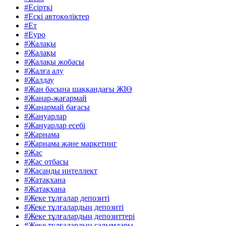
#Есірткі
#Ескі автокөліктер
#Ет
#Еуро
#Жалақы
#Жалақы
#Жалақы жобасы
#Жалға алу
#Жалдау
#Жан басына шаққандағы ЖІӨ
#Жанар-жағармай
#Жанармай бағасы
#Жануарлар
#Жануарлар есебі
#Жарнама
#Жарнама және маркетинг
#Жас
#Жас отбасы
#Жасанды интеллект
#Жатақхана
#Жатақхана
#Жеке тұлғалар депозиті
#Жеке тұлғалардың депозиті
#Жеке тұлғалардың депозиттері
#Жеке тұлғалардың салымдары