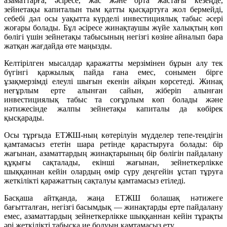
азаматтарға, әсіресе, жас және орта жастағы кезеңде,
зейнетақы капиталын тым қатты қысқартуға жол бермейді,
себебі дәл осы уақытта күрделі инвестициялық табыс әсері
жоғары болады. Бұл әсіресе жинақтаушы жүйе халықтың көп
бөлігі үшін зейнетақы табысының негізгі көзіне айналып бара
жатқан жағдайда өте маңызды.
Келтірілген мысалдар қаражатты мерзімінен бұрын алу тек
бүгінгі қаржылық пайда ғана емес, сонымен бірге
ұзақмерзімді елеулі шығын екенін айқын көрсетеді. Жинақ
неғұрлым ерте алынған сайын, жіберіп алынған
инвестициялық табыс та соғұрлым көп болады және
нәтижесінде жалпы зейнетақы капиталы да көбірек
қысқарады.
Осы тұрғыда ЕТЖШ-ның көтерілуін мүдделер тепе-теңдігін
қамтамасыз ететін шара ретінде қарастыруға болады: бір
жағынан, азаматтардың жинақтарының бір бөлігін пайдалану
құқығы сақталады, екінші жағынан, зейнеткерлікке
шыққаннан кейін олардың өмір сүру деңгейін ұстап тұруға
жеткілікті қаражаттың сақталуы қамтамасыз етіледі.
Басқаша айтқанда, жаңа ЕТЖШ болашақ нәтижеге
бағытталған, негізгі басымдық — жинақтарды ерте пайдалану
емес, азаматтардың зейнеткерлікке шыққаннан кейін тұрақты
әрі жеткілікті табысқа ие болуын қамтамасыз ету.