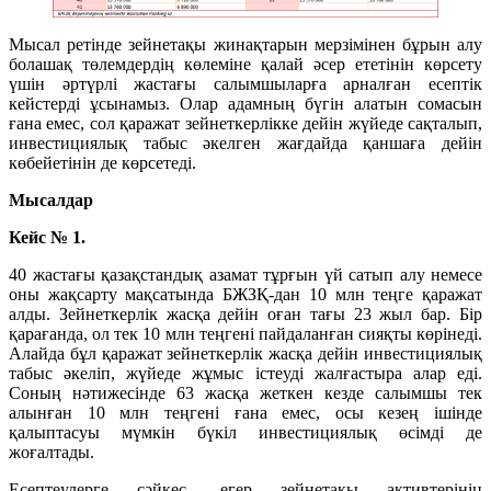
Мысал ретінде зейнетақы жинақтарын мерзімінен бұрын алу
болашақ төлемдердің көлеміне қалай әсер ететінін көрсету
үшін әртүрлі жастағы салымшыларға арналған есептік
кейстерді ұсынамыз. Олар адамның бүгін алатын сомасын
ғана емес, сол қаражат зейнеткерлікке дейін жүйеде сақталып,
инвестициялық табыс әкелген жағдайда қаншаға дейін
көбейетінін де көрсетеді.
Мысалдар
Кейс № 1.
40 жастағы қазақстандық азамат тұрғын үй сатып алу немесе
оны жақсарту мақсатында БЖЗҚ-дан 10 млн теңге қаражат
алды. Зейнеткерлік жасқа дейін оған тағы 23 жыл бар. Бір
қарағанда, ол тек 10 млн теңгені пайдаланған сияқты көрінеді.
Алайда бұл қаражат зейнеткерлік жасқа дейін инвестициялық
табыс әкеліп, жүйеде жұмыс істеуді жалғастыра алар еді.
Соның нәтижесінде 63 жасқа жеткен кезде салымшы тек
алынған 10 млн теңгені ғана емес, осы кезең ішінде
қалыптасуы мүмкін бүкіл инвестициялық өсімді де
жоғалтады.
Есептеулерге сәйкес, егер зейнетақы активтерінің