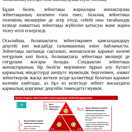
Бұдан бөлек, зейнетақы жарналары жинақтаушы
зейнетақының көлеміне ғана емес, базалық зейнетақы
төлемінің мөлшеріне де әсер етеді, себебі оны тағайындау
кезінде азаматтың зейнетақы жүйесіне қатысуы және жарна
төлеу өтілі ескеріледі.
Осылайша, болашақтағы зейнетақымен қамсыздандыру
деңгейі көп жағдайда салымшының өзіне байланысты.
Зейнетақы шотында сақталып, жинақталған қаражат көлемі
неғұрлым көп болса, болашақтағы зейнетақы мөлшері де
соғұрлым жоғары болады. Сондықтан зейнетақы
жинақтарының бір бөлігін мерзімінен бұрын алу бүгінгі
қаржылық міндеттерді шешуге мүмкіндік бергенімен, азамат
зейнеткерлік жасқа жеткен кезде қолжетімді болатын қаражат
көлемін азайтады, ал бұл өз кезегінде зейнет жасындағы
қаржылық қорғаныс деңгейін төмендетуі мүмкін.