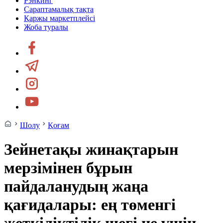
Рэнкинг
Сараптамалық тақта
Қаржы маркетплейсі
Жоба туралы
Шолу
Қоғам
Зейнетақы жинақтарын
мерзімінен бұрын
пайдаланудың жаңа
қағидалары: ең төменгі