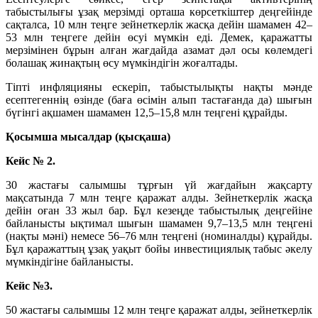
табыстылығы ұзақ мерзімді орташа көрсеткіштер деңгейінде
сақталса, 10 млн теңге зейнеткерлік жасқа дейін шамамен 42–
53 млн теңгеге дейін өсуі мүмкін еді. Демек, қаражатты
мерзімінен бұрын алған жағдайда азамат дәл осы көлемдегі
болашақ жинақтың өсу мүмкіндігін жоғалтады.
Тіпті инфляцияны ескеріп, табыстылықты нақты мәнде
есептегеннің өзінде (баға өсімін алып тастағанда да) шығын
бүгінгі ақшамен шамамен 12,5–15,8 млн теңгені құрайды.
Қосымша мысалдар (қысқаша)
Кейс № 2.
30 жастағы салымшы тұрғын үй жағдайын жақсарту
мақсатында 7 млн теңге қаражат алды. Зейнеткерлік жасқа
дейін оған 33 жыл бар. Бұл кезеңде табыстылық деңгейіне
байланысты ықтимал шығын шамамен 9,7–13,5 млн теңгені
(нақты мәні) немесе 56–76 млн теңгені (номиналды) құрайды.
Бұл қаражаттың ұзақ уақыт бойы инвестициялық табыс әкелу
мүмкіндігіне байланысты.
Кейс №3.
50 жастағы салымшы 12 млн теңге қаражат алды, зейнеткерлік